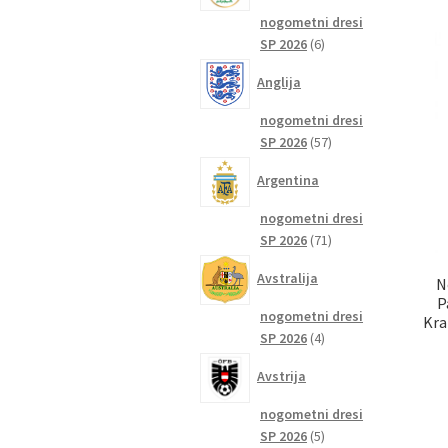
nogometni dresi
6
SP 2026
6
izdelkov
Anglija
nogometni dresi
57
SP 2026
57
izdelkov
Argentina
nogometni dresi
71
SP 2026
71
izdelkov
Avstralija
N
P
nogometni dresi
Kra
4
SP 2026
4
izdelki
Avstrija
nogometni dresi
5
SP 2026
5