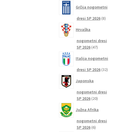
izdelkov
Grčija nogometni
8
dresi SP 2026
8
izdelkov
Hrvaška
nogometni dresi
47
SP 2026
47
izdelkov
Italija nogometni
32
dresi SP 2026
32
izdelkov
Japonska
nogometni dresi
20
SP 2026
20
izdelkov
Južna Afrika
nogometni dresi
6
SP 2026
6