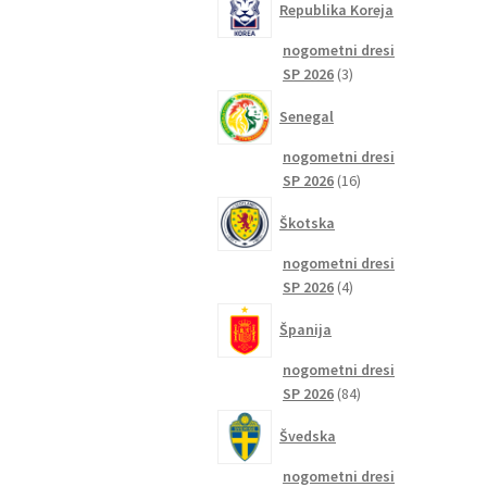
Republika Koreja
nogometni dresi
3
SP 2026
3
izdelki
Senegal
nogometni dresi
16
SP 2026
16
izdelkov
Škotska
nogometni dresi
4
SP 2026
4
izdelki
Španija
nogometni dresi
84
SP 2026
84
izdelkov
Švedska
nogometni dresi