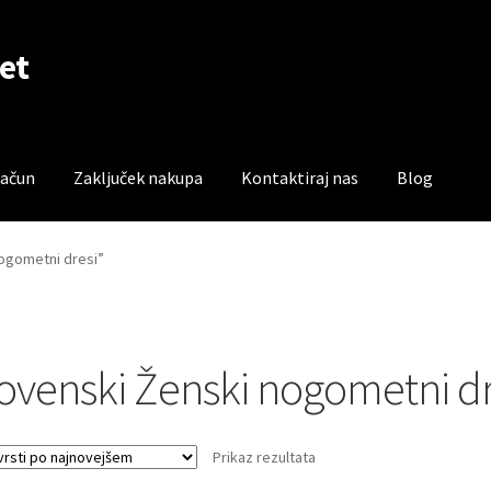
et
račun
Zaključek nakupa
Kontaktiraj nas
Blog
čun
Trgovina
Zaključek nakupa
nogometni dresi”
lovenski Ženski nogometni dr
Prikaz rezultata