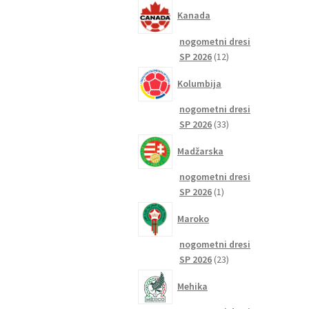
izdelkov
Kanada
nogometni dresi
12
SP 2026
12
izdelkov
Kolumbija
nogometni dresi
33
SP 2026
33
izdelkov
Madžarska
nogometni dresi
1
SP 2026
1
izdelek
Maroko
nogometni dresi
23
SP 2026
23
izdelkov
Mehika