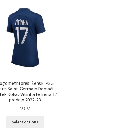
ogometni dresi Ženski PSG
aris Saint-Germain Domači
tek Rokav Vitinha Ferreira 17
prodajo 2022-23
€
37.25
Ta
Select options
izdelek