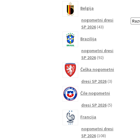
izdelkov
Belgija
nogometni dresi
43
SP 2026
43
izdelkov
Brazilija
nogometni dresi
92
SP 2026
92
izdelkov
Češka nogometni
3
dresi SP 2026
3
izdelki
Čile nogometni
5
dresi SP 2026
5
izdelkov
Francija
nogometni dresi
108
SP 2026
108