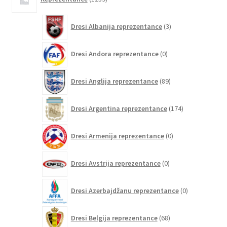
izdelkov
3
Dresi Albanija reprezentance
3
izdelki
0
Dresi Andora reprezentance
0
izdelkov
89
Dresi Anglija reprezentance
89
izdelkov
174
Dresi Argentina reprezentance
174
izdelkov
0
Dresi Armenija reprezentance
0
izdelkov
0
Dresi Avstrija reprezentance
0
izdelkov
0
Dresi Azerbajdžanu reprezentance
0
izdelkov
68
Dresi Belgija reprezentance
68
izdelkov