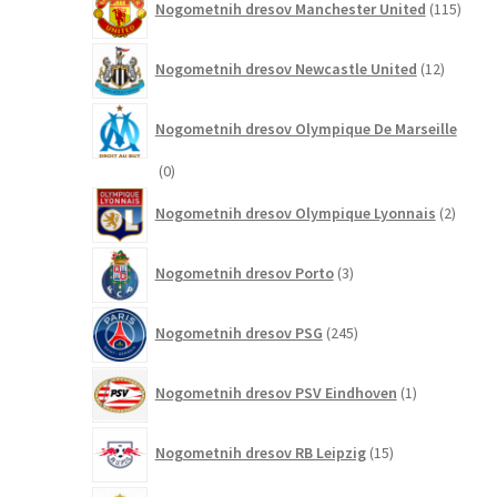
Nogometnih dresov Manchester United
115
izdel
12
Nogometnih dresov Newcastle United
12
izdelkov
Nogometnih dresov Olympique De Marseille
0
0
izdelkov
2
Nogometnih dresov Olympique Lyonnais
2
izdelk
3
Nogometnih dresov Porto
3
izdelki
245
Nogometnih dresov PSG
245
izdelkov
1
Nogometnih dresov PSV Eindhoven
1
izdelek
15
Nogometnih dresov RB Leipzig
15
izdelkov