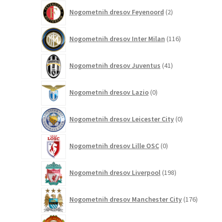
2
Nogometnih dresov Feyenoord
2
izdelka
116
Nogometnih dresov Inter Milan
116
izdelkov
41
Nogometnih dresov Juventus
41
izdelkov
0
Nogometnih dresov Lazio
0
izdelkov
0
Nogometnih dresov Leicester City
0
izdelkov
0
Nogometnih dresov Lille OSC
0
izdelkov
198
Nogometnih dresov Liverpool
198
izdelkov
176
Nogometnih dresov Manchester City
176
izdelkov
115