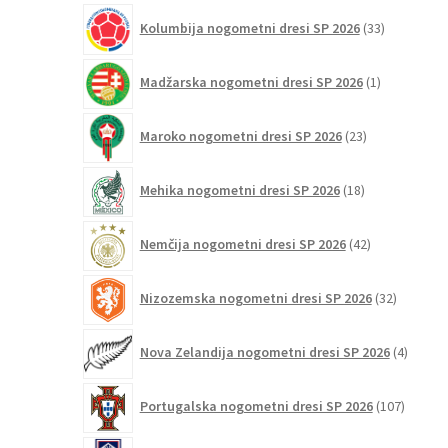
33
Kolumbija nogometni dresi SP 2026
33
izdelkov
1
Madžarska nogometni dresi SP 2026
1
izdelek
23
Maroko nogometni dresi SP 2026
23
izdelkov
18
Mehika nogometni dresi SP 2026
18
izdelkov
42
Nemčija nogometni dresi SP 2026
42
izdelkov
32
Nizozemska nogometni dresi SP 2026
32
izdelkov
4
Nova Zelandija nogometni dresi SP 2026
4
izdelki
107
Portugalska nogometni dresi SP 2026
107
izdelko
3