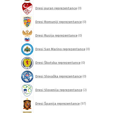
0
Dresi puran reprezentance
0
izdelkov
0
Dresi Romuniji reprezentance
0
izdelkov
0
Dresi Rusija reprezentance
0
izdelkov
0
Dresi San Marino reprezentance
0
izdelkov
0
Dresi Škotska reprezentance
0
izdelkov
0
Dresi Slovaška reprezentance
0
izdelkov
2
Dresi Slovenija reprezentance
2
izdelka
97
Dresi Španija reprezentance
97
izdelkov