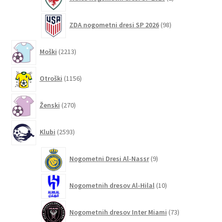
izdelka
98
ZDA nogometni dresi SP 2026
98
izdelkov
2213
Moški
2213
izdelkov
1156
Otroški
1156
izdelkov
270
Ženski
270
izdelkov
2593
Klubi
2593
izdelkov
9
Nogometni Dresi Al-Nassr
9
izdelkov
10
Nogometnih dresov Al-Hilal
10
izdelkov
73
Nogometnih dresov Inter Miami
73
izdelkov