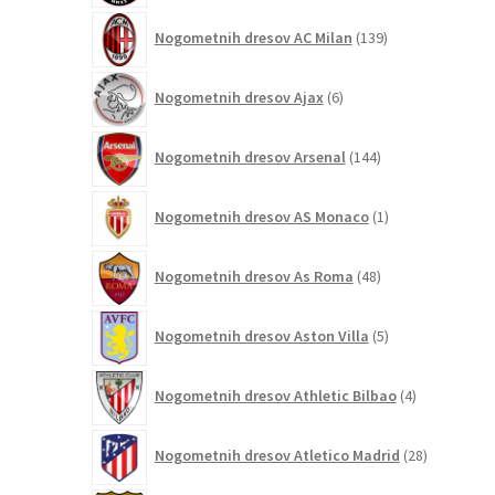
139
Nogometnih dresov AC Milan
139
izdelkov
6
Nogometnih dresov Ajax
6
izdelkov
144
Nogometnih dresov Arsenal
144
izdelkov
1
Nogometnih dresov AS Monaco
1
izdelek
48
Nogometnih dresov As Roma
48
izdelkov
5
Nogometnih dresov Aston Villa
5
izdelkov
4
Nogometnih dresov Athletic Bilbao
4
izdelki
28
Nogometnih dresov Atletico Madrid
28
izdelkov