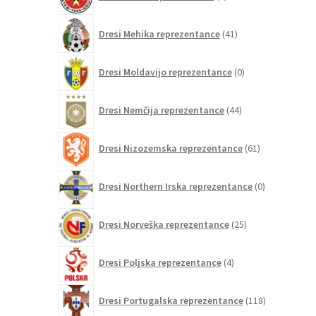
izdelkov
41
Dresi Mehika reprezentance
41
izdelkov
0
Dresi Moldavijo reprezentance
0
izdelkov
44
Dresi Nemčija reprezentance
44
izdelkov
61
Dresi Nizozemska reprezentance
61
izdelkov
0
Dresi Northern Irska reprezentance
0
izdelkov
25
Dresi Norveška reprezentance
25
izdelkov
4
Dresi Poljska reprezentance
4
izdelki
118
Dresi Portugalska reprezentance
118
izdelkov