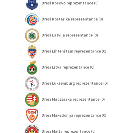
Dresi Kosovo reprezentance
0
izdelkov
0
Dresi Kostarika reprezentance
0
izdelkov
0
Dresi Latvija reprezentance
0
izdelkov
0
Dresi Lihtenštajn reprezentance
0
izdelkov
0
Dresi Litva reprezentance
0
izdelkov
0
Dresi Luksemburg reprezentance
0
izdelkov
0
Dresi Madžarska reprezentance
0
izdelkov
0
Dresi Makedonija reprezentance
0
izdelkov
0
Dresi Malta reprezentance
0