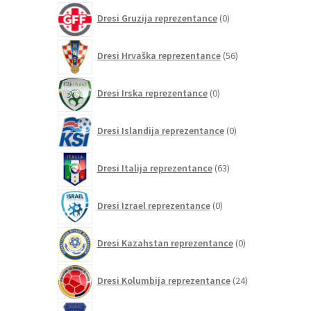
0
Dresi Gruzija reprezentance
0
izdelkov
56
Dresi Hrvaška reprezentance
56
izdelkov
0
Dresi Irska reprezentance
0
izdelkov
0
Dresi Islandija reprezentance
0
izdelkov
63
Dresi Italija reprezentance
63
izdelkov
0
Dresi Izrael reprezentance
0
izdelkov
0
Dresi Kazahstan reprezentance
0
izdelkov
24
Dresi Kolumbija reprezentance
24
izdelkov
0