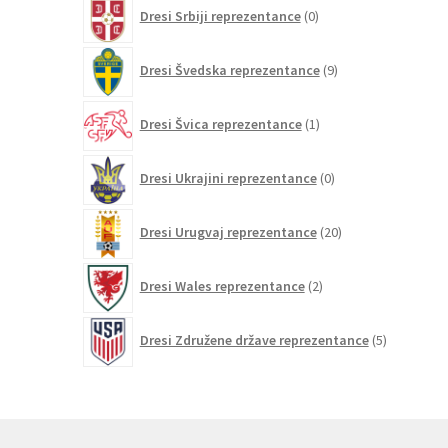
0
Dresi Srbiji reprezentance
0
izdelkov
9
Dresi Švedska reprezentance
9
izdelkov
1
Dresi Švica reprezentance
1
izdelek
0
Dresi Ukrajini reprezentance
0
izdelkov
20
Dresi Urugvaj reprezentance
20
izdelkov
2
Dresi Wales reprezentance
2
izdelka
5
Dresi Združene države reprezentance
5
izdelkov