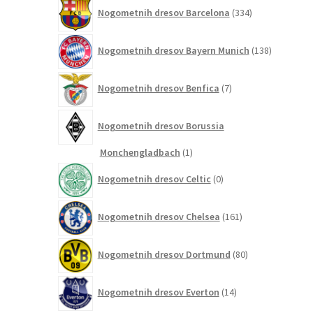
334
Nogometnih dresov Barcelona
334
izdelkov
138
Nogometnih dresov Bayern Munich
138
izdelkov
7
Nogometnih dresov Benfica
7
izdelkov
Nogometnih dresov Borussia
1
Monchengladbach
1
izdelek
0
Nogometnih dresov Celtic
0
izdelkov
161
Nogometnih dresov Chelsea
161
izdelkov
80
Nogometnih dresov Dortmund
80
izdelkov
14
Nogometnih dresov Everton
14
izdelkov