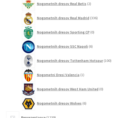
2
Nogometnih dresov Real Betis
2
izdelka
336
Nogometnih dresov Real Madrid
336
izdelkov
0
Nogometnih dresov Sporting CP
0
izdelkov
6
Nogometnih dresov SSC Napoli
6
izdelkov
100
Nogometnih dresov Tottenham Hotspur
100
izde
1
Nogometni Dresi Valencia
1
izdelek
0
Nogometnih dresov West Ham United
0
izdelkov
6
Nogometnih dresov Wolves
6
izdelkov
1239
Reprezentance
1239