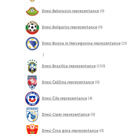
0
Dresi Belorusijo reprezentance
0
izdelkov
0
Dresi Bolgarijo reprezentance
0
izdelkov
Dresi Bosna in Hercegovina reprezentance
20
20
izdelkov
150
Dresi Brazilija reprezentance
150
izdelkov
0
Dresi Češčina reprezentance
0
izdelkov
4
Dresi Čile reprezentance
4
izdelki
0
Dresi Ciper reprezentance
0
izdelkov
0
Dresi Črna gora reprezentance
0
izdelkov