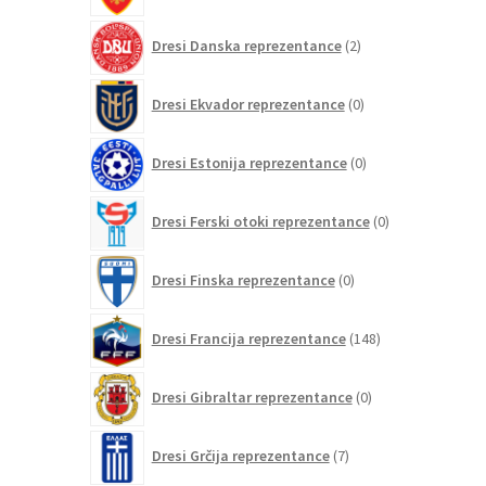
2
Dresi Danska reprezentance
2
izdelka
0
Dresi Ekvador reprezentance
0
izdelkov
0
Dresi Estonija reprezentance
0
izdelkov
0
Dresi Ferski otoki reprezentance
0
izdelkov
0
Dresi Finska reprezentance
0
izdelkov
148
Dresi Francija reprezentance
148
izdelkov
0
Dresi Gibraltar reprezentance
0
izdelkov
7
Dresi Grčija reprezentance
7
izdelkov