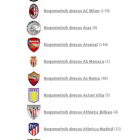
139
Nogometnih dresov AC Milan
139
izdelkov
6
Nogometnih dresov Ajax
6
izdelkov
144
Nogometnih dresov Arsenal
144
izdelkov
1
Nogometnih dresov AS Monaco
1
izdelek
48
Nogometnih dresov As Roma
48
izdelkov
5
Nogometnih dresov Aston Villa
5
izdelkov
4
Nogometnih dresov Athletic Bilbao
4
izdelki
32
Nogometnih dresov Atletico Madrid
32
izdelkov