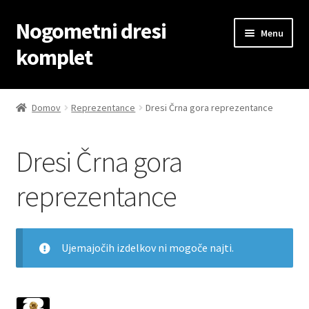
Nogometni dresi
Skip
Skip
Menu
to
to
komplet
navigation
content
Domov
Domov
Reprezentance
Dresi Črna gora reprezentance
Blog
Dresi Črna gora
Kontaktiraj nas
reprezentance
Košarica
Moj račun
Ujemajočih izdelkov ni mogoče najti.
Trgovina
1029
Zaključek nakupa