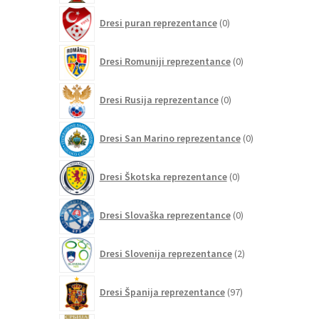
0
Dresi puran reprezentance
0
izdelkov
0
Dresi Romuniji reprezentance
0
izdelkov
0
Dresi Rusija reprezentance
0
izdelkov
0
Dresi San Marino reprezentance
0
izdelkov
0
Dresi Škotska reprezentance
0
izdelkov
0
Dresi Slovaška reprezentance
0
izdelkov
2
Dresi Slovenija reprezentance
2
izdelka
97
Dresi Španija reprezentance
97
izdelkov