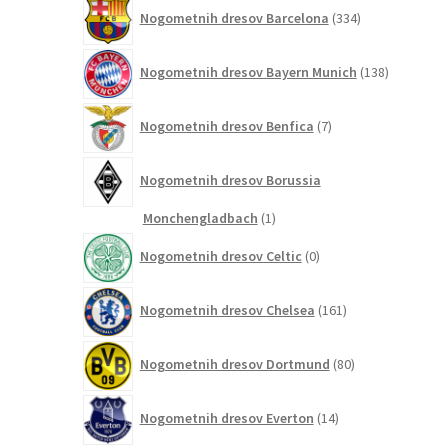
334
Nogometnih dresov Barcelona
334
izdelkov
138
Nogometnih dresov Bayern Munich
138
izdelkov
7
Nogometnih dresov Benfica
7
izdelkov
Nogometnih dresov Borussia
1
Monchengladbach
1
izdelek
0
Nogometnih dresov Celtic
0
izdelkov
161
Nogometnih dresov Chelsea
161
izdelkov
80
Nogometnih dresov Dortmund
80
izdelkov
14
Nogometnih dresov Everton
14
izdelkov