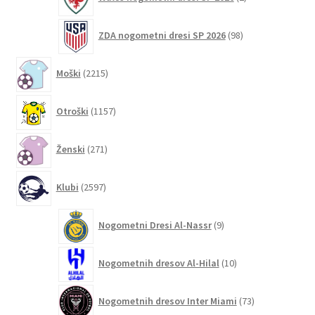
izdelka
98
ZDA nogometni dresi SP 2026
98
izdelkov
2215
Moški
2215
izdelkov
1157
Otroški
1157
izdelkov
271
Ženski
271
izdelkov
2597
Klubi
2597
izdelkov
9
Nogometni Dresi Al-Nassr
9
izdelkov
10
Nogometnih dresov Al-Hilal
10
izdelkov
73
Nogometnih dresov Inter Miami
73
izdelkov