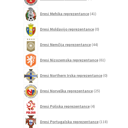
izdelkov
41
Dresi Mehika reprezentance
41
izdelkov
0
Dresi Moldavijo reprezentance
0
izdelkov
44
Dresi Nemčija reprezentance
44
izdelkov
61
Dresi Nizozemska reprezentance
61
izdelkov
0
Dresi Northern Irska reprezentance
0
izdelkov
25
Dresi Norveška reprezentance
25
izdelkov
4
Dresi Poljska reprezentance
4
izdelki
118
Dresi Portugalska reprezentance
118
izdelkov