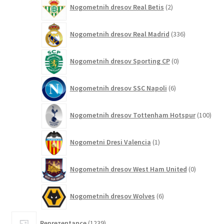
2
Nogometnih dresov Real Betis
2
izdelka
336
Nogometnih dresov Real Madrid
336
izdelkov
0
Nogometnih dresov Sporting CP
0
izdelkov
6
Nogometnih dresov SSC Napoli
6
izdelkov
100
Nogometnih dresov Tottenham Hotspur
100
izde
1
Nogometni Dresi Valencia
1
izdelek
0
Nogometnih dresov West Ham United
0
izdelkov
6
Nogometnih dresov Wolves
6
izdelkov
1239
Reprezentance
1239