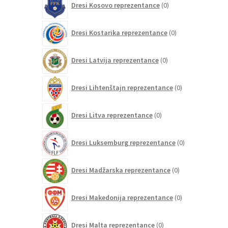
Dresi Kosovo reprezentance
0
izdelkov
0
Dresi Kostarika reprezentance
0
izdelkov
0
Dresi Latvija reprezentance
0
izdelkov
0
Dresi Lihtenštajn reprezentance
0
izdelkov
0
Dresi Litva reprezentance
0
izdelkov
0
Dresi Luksemburg reprezentance
0
izdelkov
0
Dresi Madžarska reprezentance
0
izdelkov
0
Dresi Makedonija reprezentance
0
izdelkov
0
Dresi Malta reprezentance
0