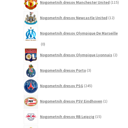
Nogometnih dresov Manchester United
115
izdel
12
Nogometnih dresov Newcastle United
12
izdelkov
Nogometnih dresov Olympique De Marseille
0
0
izdelkov
2
Nogometnih dresov Olympique Lyonnais
2
izdelk
3
Nogometnih dresov Porto
3
izdelki
245
Nogometnih dresov PSG
245
izdelkov
1
Nogometnih dresov PSV Eindhoven
1
izdelek
15
Nogometnih dresov RB Leipzig
15
izdelkov