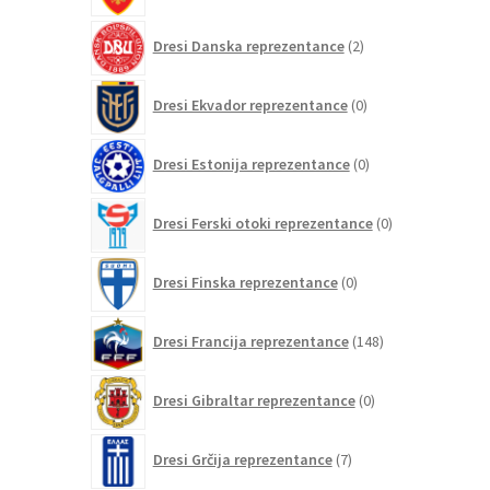
2
Dresi Danska reprezentance
2
izdelka
0
Dresi Ekvador reprezentance
0
izdelkov
0
Dresi Estonija reprezentance
0
izdelkov
0
Dresi Ferski otoki reprezentance
0
izdelkov
0
Dresi Finska reprezentance
0
izdelkov
148
Dresi Francija reprezentance
148
izdelkov
0
Dresi Gibraltar reprezentance
0
izdelkov
7
Dresi Grčija reprezentance
7
izdelkov