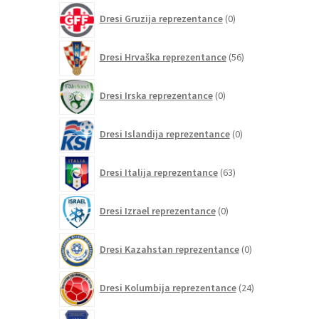
0
Dresi Gruzija reprezentance
0
izdelkov
56
Dresi Hrvaška reprezentance
56
izdelkov
0
Dresi Irska reprezentance
0
izdelkov
0
Dresi Islandija reprezentance
0
izdelkov
63
Dresi Italija reprezentance
63
izdelkov
0
Dresi Izrael reprezentance
0
izdelkov
0
Dresi Kazahstan reprezentance
0
izdelkov
24
Dresi Kolumbija reprezentance
24
izdelkov
0