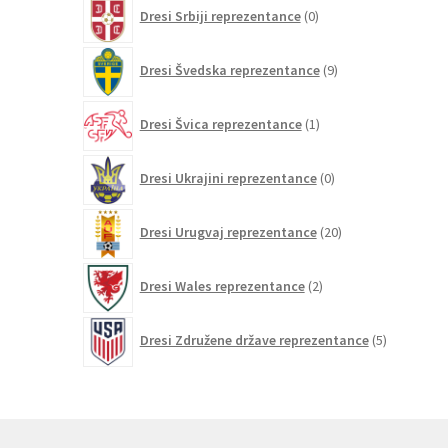
0
Dresi Srbiji reprezentance
0
izdelkov
9
Dresi Švedska reprezentance
9
izdelkov
1
Dresi Švica reprezentance
1
izdelek
0
Dresi Ukrajini reprezentance
0
izdelkov
20
Dresi Urugvaj reprezentance
20
izdelkov
2
Dresi Wales reprezentance
2
izdelka
5
Dresi Združene države reprezentance
5
izdelkov