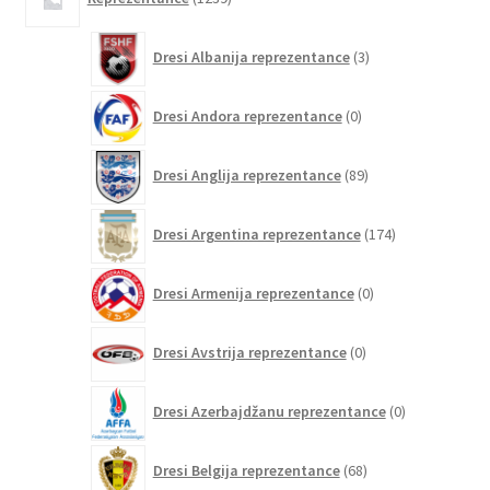
izdelkov
3
Dresi Albanija reprezentance
3
izdelki
0
Dresi Andora reprezentance
0
izdelkov
89
Dresi Anglija reprezentance
89
izdelkov
174
Dresi Argentina reprezentance
174
izdelkov
0
Dresi Armenija reprezentance
0
izdelkov
0
Dresi Avstrija reprezentance
0
izdelkov
0
Dresi Azerbajdžanu reprezentance
0
izdelkov
68
Dresi Belgija reprezentance
68
izdelkov