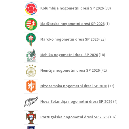
33
Kolumbija nogometni dresi SP 2026
33
izdelkov
1
Madžarska nogometni dresi SP 2026
1
izdelek
23
Maroko nogometni dresi SP 2026
23
izdelkov
18
Mehika nogometni dresi SP 2026
18
izdelkov
42
Nemčija nogometni dresi SP 2026
42
izdelkov
32
Nizozemska nogometni dresi SP 2026
32
izdelkov
4
Nova Zelandija nogometni dresi SP 2026
4
izdelki
107
Portugalska nogometni dresi SP 2026
107
izdelko
3