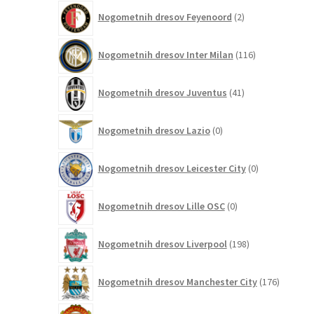
2
Nogometnih dresov Feyenoord
2
izdelka
116
Nogometnih dresov Inter Milan
116
izdelkov
41
Nogometnih dresov Juventus
41
izdelkov
0
Nogometnih dresov Lazio
0
izdelkov
0
Nogometnih dresov Leicester City
0
izdelkov
0
Nogometnih dresov Lille OSC
0
izdelkov
198
Nogometnih dresov Liverpool
198
izdelkov
176
Nogometnih dresov Manchester City
176
izdelkov
115