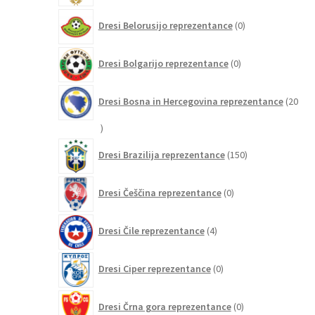
0
Dresi Belorusijo reprezentance
0
izdelkov
0
Dresi Bolgarijo reprezentance
0
izdelkov
Dresi Bosna in Hercegovina reprezentance
20
20
izdelkov
150
Dresi Brazilija reprezentance
150
izdelkov
0
Dresi Češčina reprezentance
0
izdelkov
4
Dresi Čile reprezentance
4
izdelki
0
Dresi Ciper reprezentance
0
izdelkov
0
Dresi Črna gora reprezentance
0
izdelkov