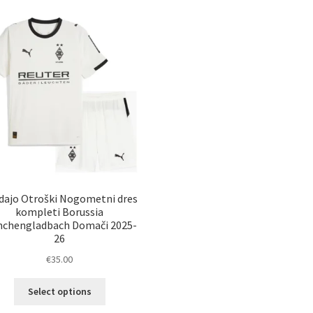
dajo Otroški Nogometni dres
kompleti Borussia
chengladbach Domači 2025-
26
€
35.00
Ta
Select options
izdelek