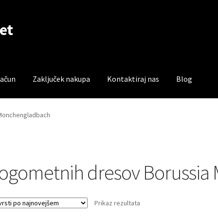
et
račun
Zaključek nakupa
Kontaktiraj nas
Blog
čun
Trgovina
Zaključek nakupa
 Monchengladbach
ogometnih dresov Borussia
Prikaz rezultata