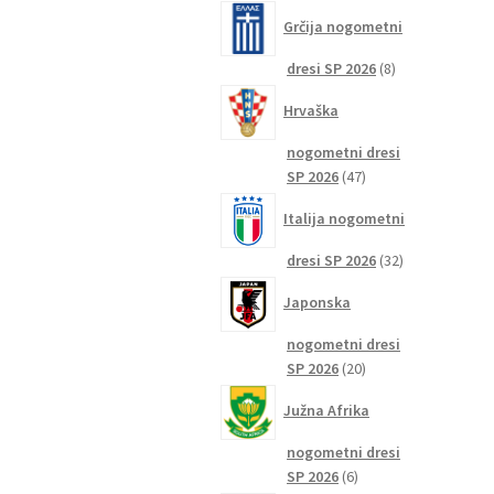
izdelkov
Grčija nogometni
8
dresi SP 2026
8
izdelkov
Hrvaška
nogometni dresi
47
SP 2026
47
izdelkov
Italija nogometni
32
dresi SP 2026
32
izdelkov
Japonska
nogometni dresi
20
SP 2026
20
izdelkov
Južna Afrika
nogometni dresi
6
SP 2026
6