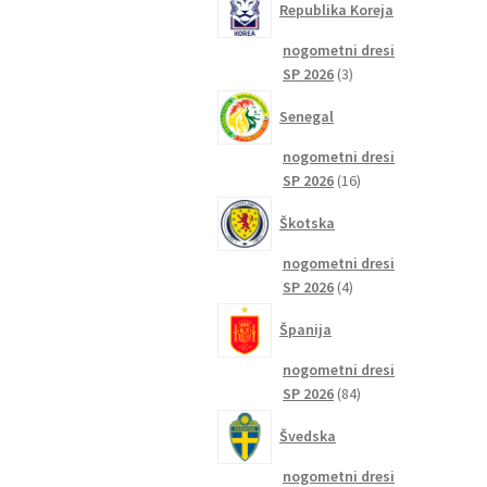
Republika Koreja
nogometni dresi
3
SP 2026
3
izdelki
Senegal
nogometni dresi
16
SP 2026
16
izdelkov
Škotska
nogometni dresi
4
SP 2026
4
izdelki
Španija
nogometni dresi
84
SP 2026
84
izdelkov
Švedska
nogometni dresi