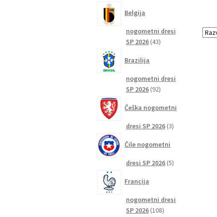
izdelkov
Belgija
nogometni dresi
43
SP 2026
43
izdelkov
Brazilija
nogometni dresi
92
SP 2026
92
izdelkov
Češka nogometni
3
dresi SP 2026
3
izdelki
Čile nogometni
5
dresi SP 2026
5
izdelkov
Francija
nogometni dresi
108
SP 2026
108