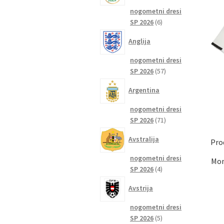
nogometni dresi
6
SP 2026
6
izdelkov
Anglija
nogometni dresi
57
SP 2026
57
izdelkov
Argentina
nogometni dresi
71
SP 2026
71
izdelkov
Avstralija
Pro
nogometni dresi
Mon
4
SP 2026
4
izdelki
Avstrija
nogometni dresi
5
SP 2026
5