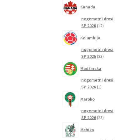
izdelkov
Kanada
nogometni dresi
12
SP 2026
12
izdelkov
Kolumbija
nogometni dresi
33
SP 2026
33
izdelkov
Madžarska
nogometni dresi
1
SP 2026
1
izdelek
Maroko
nogometni dresi
23
SP 2026
23
izdelkov
Mehika