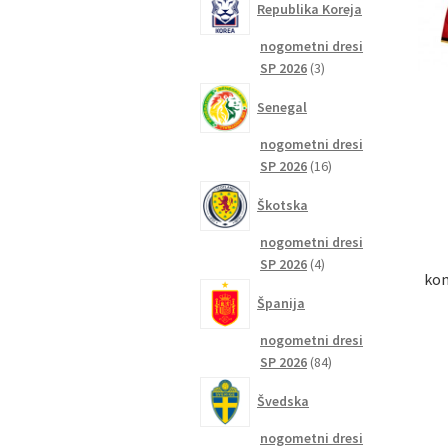
Republika Koreja
nogometni dresi
3
SP 2026
3
izdelki
Senegal
nogometni dresi
16
SP 2026
16
izdelkov
Škotska
nogometni dresi
4
SP 2026
4
kom
izdelki
Španija
nogometni dresi
84
SP 2026
84
izdelkov
Švedska
nogometni dresi