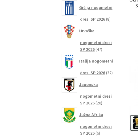
izdelkov
S
Grčija nogometni
8
dresi SP 2026
8
izdelkov
Hrvaška
nogometni dresi
47
SP 2026
47
izdelkov
Italija nogometni
32
dresi SP 2026
32
izdelkov
Japonska
nogometni dresi
20
SP 2026
20
izdelkov
Južna Afrika
nogometni dresi
6
SP 2026
6