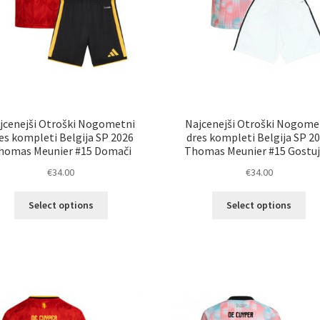
jcenejši Otroški Nogometni
Najcenejši Otroški Nogome
es kompleti Belgija SP 2026
dres kompleti Belgija SP 2
homas Meunier #15 Domači
Thomas Meunier #15 Gostuj
€
34.00
€
34.00
Ta
Ta
Select options
Select options
izdelek
izd
ima
im
več
ve
različic.
razl
Možnosti
Mož
lahko
lah
izberete
izb