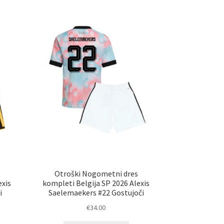
ičic.
različic.
nosti
Možnosti
ko
lahko
erete
izberete
na
ani
strani
elka
izdelka
Otroški Nogometni dres
exis
kompleti Belgija SP 2026 Alexis
i
Saelemaekers #22 Gostujoči
€
34.00