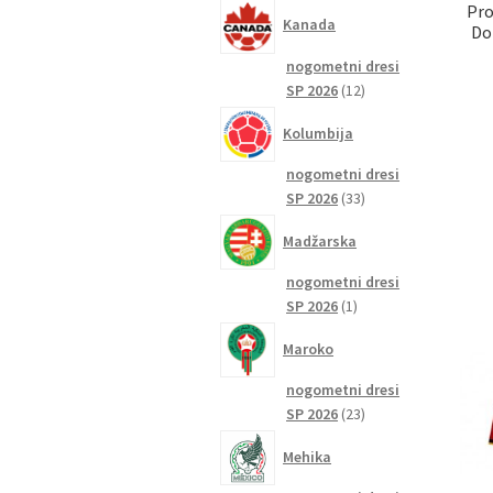
izdelkov
Pro
Kanada
Do
nogometni dresi
12
SP 2026
12
izdelkov
Kolumbija
nogometni dresi
33
SP 2026
33
izdelkov
Madžarska
nogometni dresi
1
SP 2026
1
izdelek
Maroko
nogometni dresi
23
SP 2026
23
izdelkov
Mehika