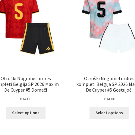
na
na
strani
str
izdelka
izd
Otroški Nogometni dres
Otroški Nogometni dres
pleti Belgija SP 2026 Maxim
kompleti Belgija SP 2026 M
De Cuyper #5 Domači
De Cuyper #5 Gostujoči
€
34.00
€
34.00
Ta
Ta
Select options
Select options
izdelek
izd
ima
im
več
ve