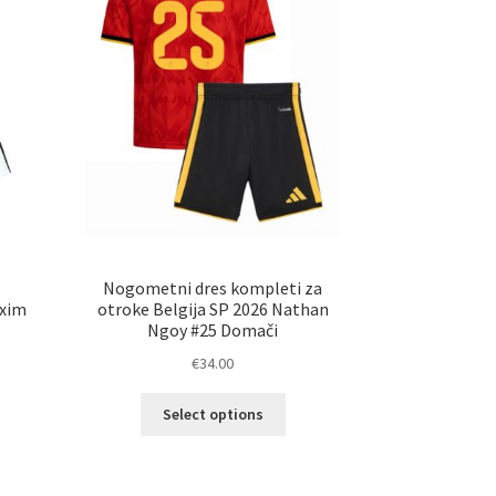
na
ani
strani
elka
izdelka
Nogometni dres kompleti za
axim
otroke Belgija SP 2026 Nathan
Ngoy #25 Domači
€
34.00
Ta
Select options
elek
izdelek
a
ima
č
več