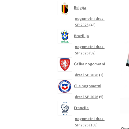
izdelkov
Belgija
nogometni dresi
43
SP 2026
43
izdelkov
Brazilija
nogometni dresi
92
SP 2026
92
izdelkov
Češka nogometni
3
dresi SP 2026
3
izdelki
Čile nogometni
5
dresi SP 2026
5
izdelkov
Francija
nogometni dresi
108
SP 2026
108
Otr