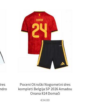
dres
Poceni Otroški Nogometni dres
andro
kompleti Belgija SP 2026 Amadou
Onana #24 Domači
€
34.00