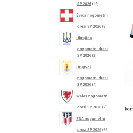
19
SP 2026
19
izdelkov
Švica nogometni
8
dresi SP 2026
8
izdelkov
Ukrajina
nogometni dresi
2
SP 2026
2
izdelka
Urugvaj
nogometni dresi
4
SP 2026
4
izdelki
Wales nogometni
2
dresi SP 2026
2
kom
izdelka
ZDA nogometni
98
dresi SP 2026
98