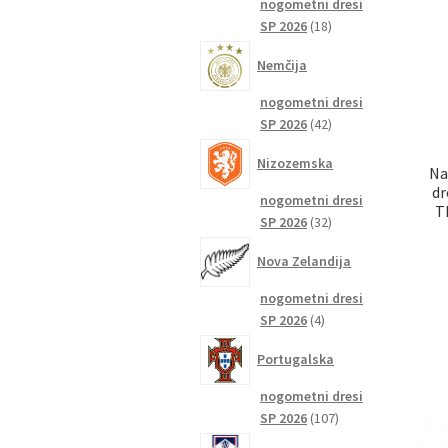
nogometni dresi
18
SP 2026
18
izdelkov
Nemčija
nogometni dresi
42
SP 2026
42
izdelkov
Nizozemska
Na
dr
nogometni dresi
T
32
SP 2026
32
izdelkov
Nova Zelandija
nogometni dresi
4
SP 2026
4
izdelki
Portugalska
nogometni dresi
107
SP 2026
107
izdelkov