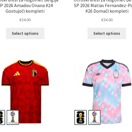
P 2026 Amadou Onana #24
SP 2026 Matias Fernandez-P
Gostujoči kompleti
#26 Domači kompleti
€
34.00
€
34.00
Ta
Ta
Select options
Select options
izdelek
izd
ima
im
več
ve
različic.
razl
Možnosti
Mož
lahko
lah
izberete
izb
na
na
strani
str
izdelka
izd