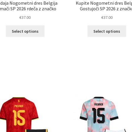
daja Nogometni dres Belgija
Kupite Nogometni dres Belg
mači SP 2026 rdeča z značko
Gostujoči SP 2026 z značk
€
37.00
€
37.00
Ta
Ta
Select options
Select options
izdelek
izd
ima
im
več
ve
različic.
razl
Možnosti
Mož
lahko
lah
izberete
izb
na
na
strani
str
izdelka
izd