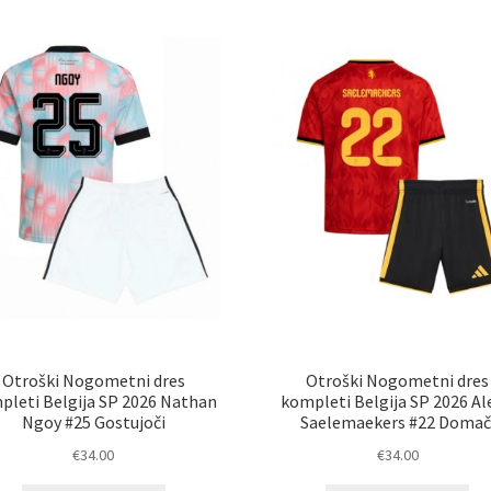
različic.
razl
Možnosti
Mož
lahko
lah
izberete
izb
na
na
strani
str
izdelka
izd
Otroški Nogometni dres
Otroški Nogometni dres
pleti Belgija SP 2026 Nathan
kompleti Belgija SP 2026 Al
Ngoy #25 Gostujoči
Saelemaekers #22 Domač
€
34.00
€
34.00