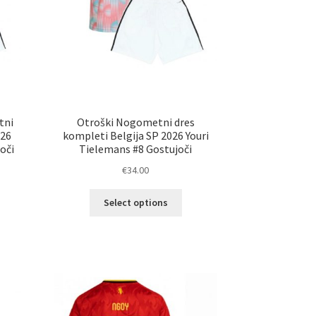
tni
Otroški Nogometni dres
026
kompleti Belgija SP 2026 Youri
oči
Tielemans #8 Gostujoči
€
34.00
Ta
Select options
elek
izdelek
a
ima
č
več
ičic.
različic.
nosti
Možnosti
ko
lahko
erete
izberete