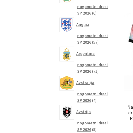
nogometni dresi
6
SP 2026
6
izdelkov
Anglija
nogometni dresi
57
SP 2026
57
izdelkov
Argentina
nogometni dresi
71
SP 2026
71
izdelkov
Avstralija
nogometni dresi
4
SP 2026
4
Na
izdelki
Avstrija
dr
R
nogometni dresi
5
SP 2026
5