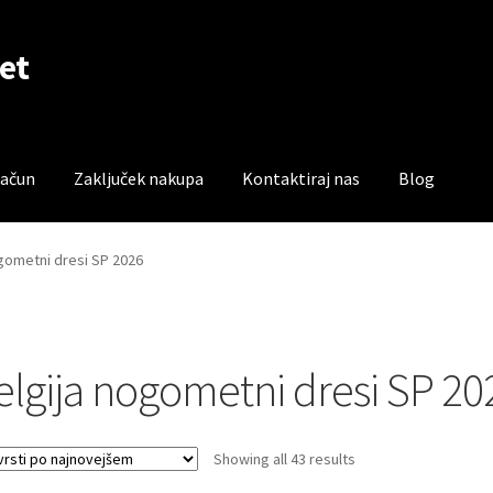
et
račun
Zaključek nakupa
Kontaktiraj nas
Blog
čun
Trgovina
Zaključek nakupa
gometni dresi SP 2026
elgija nogometni dresi SP 20
Sorted
Showing all 43 results
by