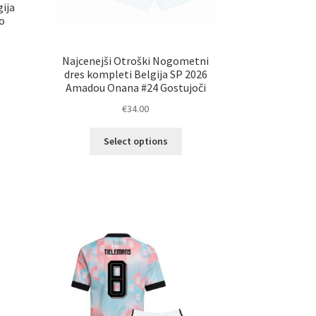
ija
o
Najcenejši Otroški Nogometni
dres kompleti Belgija SP 2026
elek
Amadou Onana #24 Gostujoči
a
€
34.00
č
ičic.
Ta
Select options
nosti
izdelek
ko
ima
erete
več
različic.
ani
Možnosti
elka
lahko
izberete
na
strani
izdelka