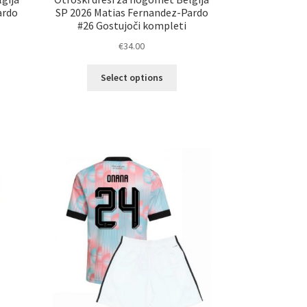
ardo
SP 2026 Matias Fernandez-Pardo
#26 Gostujoči kompleti
€
34.00
Ta
Select options
elek
izdelek
a
ima
č
več
ičic.
različic.
nosti
Možnosti
ko
lahko
erete
izberete
na
ani
strani
elka
izdelka