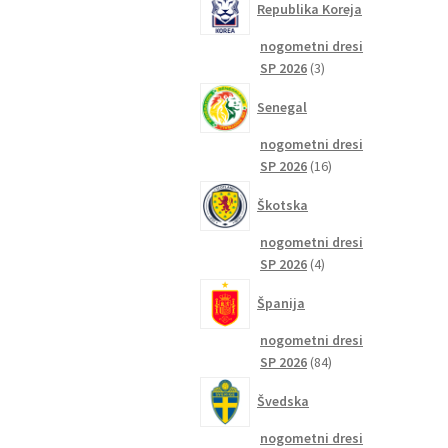
Republika Koreja
nogometni dresi
3
SP 2026
3
izdelki
Senegal
nogometni dresi
16
SP 2026
16
izdelkov
Škotska
nogometni dresi
4
SP 2026
4
izdelki
Španija
nogometni dresi
84
SP 2026
84
izdelkov
Švedska
nogometni dresi