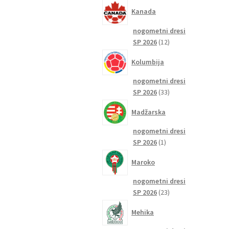
izdelkov
Kanada
nogometni dresi
12
SP 2026
12
izdelkov
Kolumbija
nogometni dresi
33
SP 2026
33
izdelkov
Madžarska
nogometni dresi
1
SP 2026
1
izdelek
Maroko
nogometni dresi
23
SP 2026
23
izdelkov
Mehika