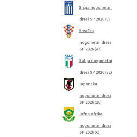
izdelkov
Grčija nogometni
8
dresi SP 2026
8
izdelkov
Hrvaška
nogometni dresi
47
SP 2026
47
izdelkov
Italija nogometni
32
dresi SP 2026
32
izdelkov
Japonska
nogometni dresi
20
SP 2026
20
izdelkov
Južna Afrika
nogometni dresi
6
SP 2026
6