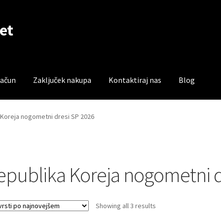
et
račun
Zaključek nakupa
Kontaktiraj nas
Blog
čun
Trgovina
Zaključek nakupa
 Koreja nogometni dresi SP 2026
epublika Koreja nogometni d
Sorted
Showing all 3 results
by