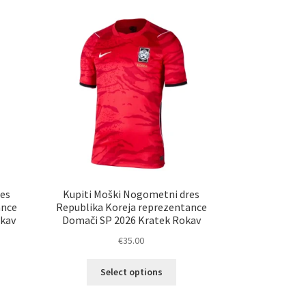
es
Kupiti Moški Nogometni dres
ance
Republika Koreja reprezentance
okav
Domači SP 2026 Kratek Rokav
€
35.00
Ta
Select options
elek
izdelek
a
ima