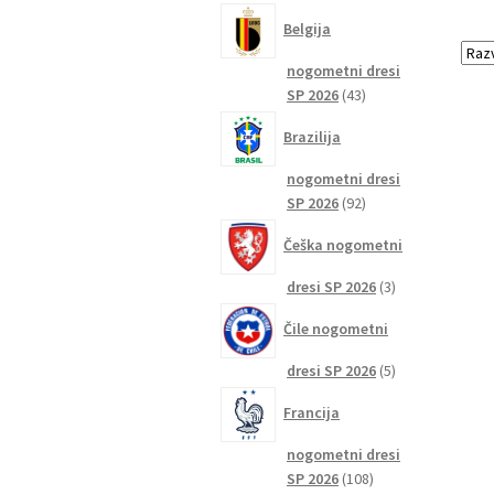
izdelkov
Belgija
nogometni dresi
43
SP 2026
43
izdelkov
Brazilija
nogometni dresi
92
SP 2026
92
izdelkov
Češka nogometni
3
dresi SP 2026
3
izdelki
Čile nogometni
5
dresi SP 2026
5
izdelkov
Francija
nogometni dresi
108
SP 2026
108