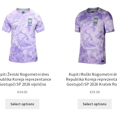
latest
piti Ženski Nogometni dres
Kupiti Moški Nogometni dr
ublika Koreja reprezentance
Republika Koreja reprezent
Gostujoči SP 2026 vijolična
Gostujoči SP 2026 Kratek R
€
34.00
€
35.00
Ta
Ta
Select options
Select options
izdelek
izd
ima
im