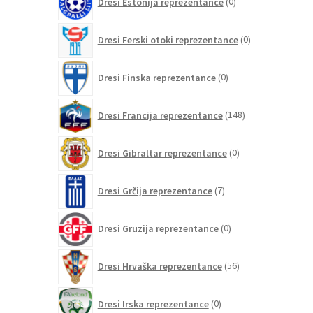
Dresi Estonija reprezentance
0
izdelkov
0
Dresi Ferski otoki reprezentance
0
izdelkov
0
Dresi Finska reprezentance
0
izdelkov
148
Dresi Francija reprezentance
148
izdelkov
0
Dresi Gibraltar reprezentance
0
izdelkov
7
Dresi Grčija reprezentance
7
izdelkov
0
Dresi Gruzija reprezentance
0
izdelkov
56
Dresi Hrvaška reprezentance
56
izdelkov
0
Dresi Irska reprezentance
0
izdelkov