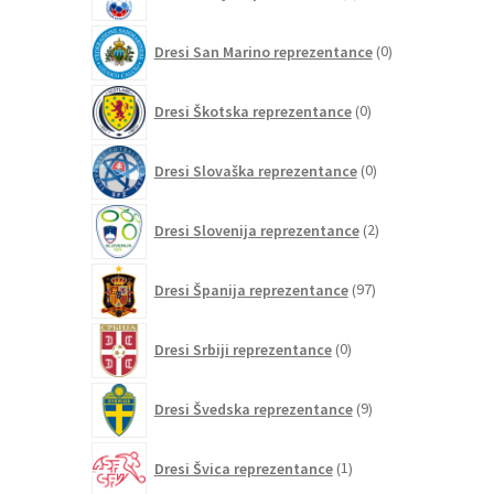
izdelkov
0
Dresi San Marino reprezentance
0
izdelkov
0
Dresi Škotska reprezentance
0
izdelkov
0
Dresi Slovaška reprezentance
0
izdelkov
2
Dresi Slovenija reprezentance
2
izdelka
97
Dresi Španija reprezentance
97
izdelkov
0
Dresi Srbiji reprezentance
0
izdelkov
9
Dresi Švedska reprezentance
9
izdelkov
1
Dresi Švica reprezentance
1
izdelek