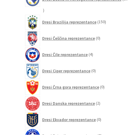
20
izdelkov
150
Dresi Brazilija reprezentance
150
izdelkov
0
Dresi Češčina reprezentance
0
izdelkov
4
Dresi Čile reprezentance
4
izdelki
0
Dresi Ciper reprezentance
0
izdelkov
0
Dresi Črna gora reprezentance
0
izdelkov
2
Dresi Danska reprezentance
2
izdelka
0
Dresi Ekvador reprezentance
0
izdelkov
0