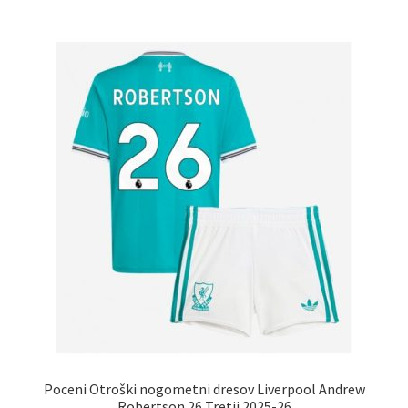
več
različic.
Možnosti
lahko
izberete
na
strani
izdelka
Poceni Otroški nogometni dresov Liverpool Andrew
Robertson 26 Tretji 2025-26