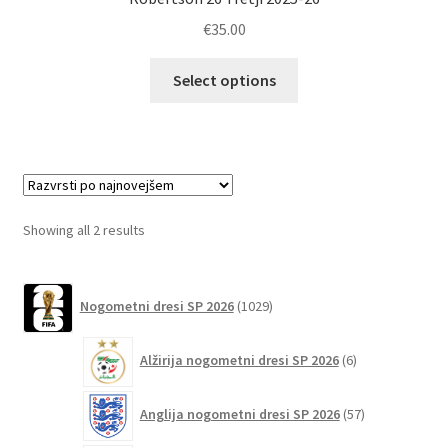
€
35.00
Ta
Select options
izdelek
ima
več
različic.
Možnosti
lahko
Sorted
Showing all 2 results
izberete
by
na
latest
1029
strani
Nogometni dresi SP 2026
1029
izdelkov
izdelka
6
Alžirija nogometni dresi SP 2026
6
izdelkov
57
Anglija nogometni dresi SP 2026
57
izdelkov