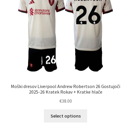
Moški dresov Liverpool Andrew Robertson 26 Gostujoči
2025-26 Kratek Rokav + Kratke hlače
€
38.00
Ta
Select options
izdelek
ima