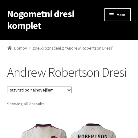
Nogometni dresi
Skip
Skip
Menu
to
to
komplet
navigation
content
Domov
Domov
Izdelki označeni z “Andrew Robertson Dresi”
Blog
Andrew Robertson Dresi
Kontaktiraj nas
Košarica
Sorted
Showing all 2 results
Moj račun
by
latest
Trgovina
Zaključek nakupa