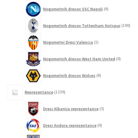
6
Nogometnih dresov SSC Napoli
6
izdelkov
100
Nogometnih dresov Tottenham Hotspur
100
izde
1
Nogometni Dresi Valencia
1
izdelek
0
Nogometnih dresov West Ham United
0
izdelkov
6
Nogometnih dresov Wolves
6
izdelkov
1239
Reprezentance
1239
izdelkov
3
Dresi Albanija reprezentance
3
izdelki
0
Dresi Andora reprezentance
0
izdelkov
89