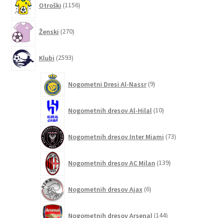
Otroški
1156
izdelkov
270
Ženski
270
izdelkov
2593
Klubi
2593
izdelkov
9
Nogometni Dresi Al-Nassr
9
izdelkov
10
Nogometnih dresov Al-Hilal
10
izdelkov
73
Nogometnih dresov Inter Miami
73
izdelkov
139
Nogometnih dresov AC Milan
139
izdelkov
6
Nogometnih dresov Ajax
6
izdelkov
144
Nogometnih dresov Arsenal
144