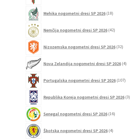
18
Mehika nogometni dresi SP 2026
18
izdelkov
42
Nemčija nogometni dresi SP 2026
42
izdelkov
32
Nizozemska nogometni dresi SP 2026
32
izdelkov
4
Nova Zelandija nogometni dresi SP 2026
4
izdelki
107
Portugalska nogometni dresi SP 2026
107
izdelko
3
Republika Koreja nogometni dresi SP 2026
3
izdelk
16
Senegal nogometni dresi SP 2026
16
izdelkov
4
Škotska nogometni dresi SP 2026
4
izdelki