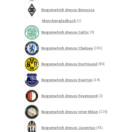
Nogometnih dresov Borussia
1
Monchengladbach
1
izdelek
0
Nogometnih dresov Celtic
0
izdelkov
161
Nogometnih dresov Chelsea
161
izdelkov
80
Nogometnih dresov Dortmund
80
izdelkov
14
Nogometnih dresov Everton
14
izdelkov
2
Nogometnih dresov Feyenoord
2
izdelka
116
Nogometnih dresov Inter Milan
116
izdelkov
41
Nogometnih dresov Juventus
41
izdelkov