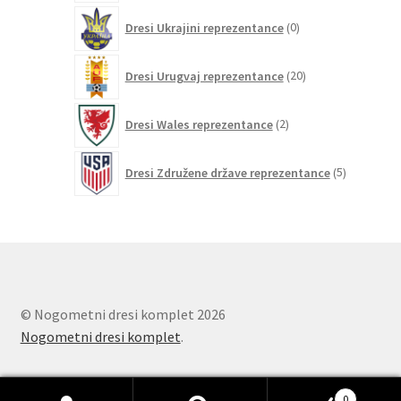
0
Dresi Ukrajini reprezentance
0
izdelkov
20
Dresi Urugvaj reprezentance
20
izdelkov
2
Dresi Wales reprezentance
2
izdelka
5
Dresi Združene države reprezentance
5
izdelkov
© Nogometni dresi komplet 2026
Nogometni dresi komplet
.
0