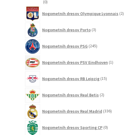
0
0
izdelkov
2
Nogometnih dresov Olympique Lyonnais
2
izdelk
3
Nogometnih dresov Porto
3
izdelki
245
Nogometnih dresov PSG
245
izdelkov
1
Nogometnih dresov PSV Eindhoven
1
izdelek
15
Nogometnih dresov RB Leipzig
15
izdelkov
2
Nogometnih dresov Real Betis
2
izdelka
336
Nogometnih dresov Real Madrid
336
izdelkov
0
Nogometnih dresov Sporting CP
0
izdelkov