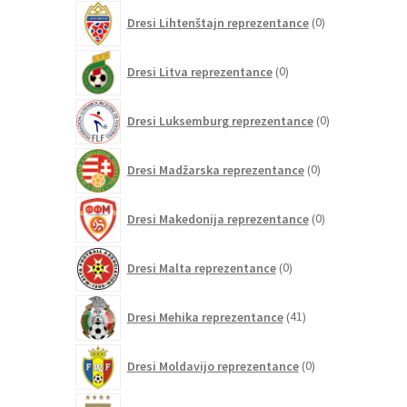
0
Dresi Lihtenštajn reprezentance
0
izdelkov
0
Dresi Litva reprezentance
0
izdelkov
0
Dresi Luksemburg reprezentance
0
izdelkov
0
Dresi Madžarska reprezentance
0
izdelkov
0
Dresi Makedonija reprezentance
0
izdelkov
0
Dresi Malta reprezentance
0
izdelkov
41
Dresi Mehika reprezentance
41
izdelkov
0
Dresi Moldavijo reprezentance
0
izdelkov
44