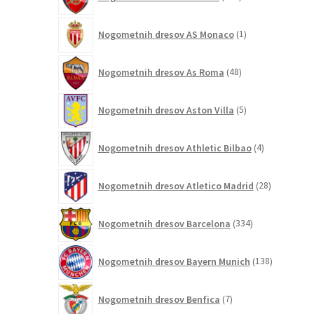
izdelkov
1
Nogometnih dresov AS Monaco
1
izdelek
48
Nogometnih dresov As Roma
48
izdelkov
5
Nogometnih dresov Aston Villa
5
izdelkov
4
Nogometnih dresov Athletic Bilbao
4
izdelki
28
Nogometnih dresov Atletico Madrid
28
izdelkov
334
Nogometnih dresov Barcelona
334
izdelkov
138
Nogometnih dresov Bayern Munich
138
izdelkov
7
Nogometnih dresov Benfica
7
izdelkov