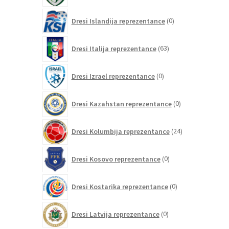
0
Dresi Islandija reprezentance
0
izdelkov
63
Dresi Italija reprezentance
63
izdelkov
0
Dresi Izrael reprezentance
0
izdelkov
0
Dresi Kazahstan reprezentance
0
izdelkov
24
Dresi Kolumbija reprezentance
24
izdelkov
0
Dresi Kosovo reprezentance
0
izdelkov
0
Dresi Kostarika reprezentance
0
izdelkov
0
Dresi Latvija reprezentance
0
izdelkov