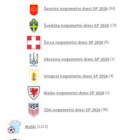
84
Španija nogometni dresi SP 2026
84
izdelkov
19
Švedska nogometni dresi SP 2026
19
izdelkov
8
Švica nogometni dresi SP 2026
8
izdelkov
2
Ukrajina nogometni dresi SP 2026
2
izdelka
4
Urugvaj nogometni dresi SP 2026
4
izdelki
2
Wales nogometni dresi SP 2026
2
izdelka
98
ZDA nogometni dresi SP 2026
98
izdelkov
2213
Moški
2213
izdelkov
1156