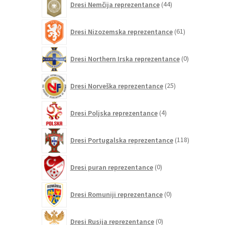
Dresi Nemčija reprezentance
44
izdelkov
61
Dresi Nizozemska reprezentance
61
izdelkov
0
Dresi Northern Irska reprezentance
0
izdelkov
25
Dresi Norveška reprezentance
25
izdelkov
4
Dresi Poljska reprezentance
4
izdelki
118
Dresi Portugalska reprezentance
118
izdelkov
0
Dresi puran reprezentance
0
izdelkov
0
Dresi Romuniji reprezentance
0
izdelkov
0
Dresi Rusija reprezentance
0