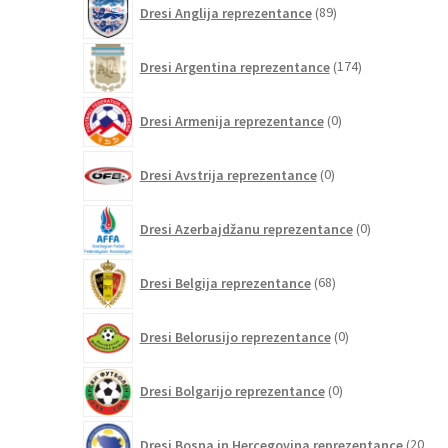
Dresi Anglija reprezentance
89
izdelkov
174
Dresi Argentina reprezentance
174
izdelkov
0
Dresi Armenija reprezentance
0
izdelkov
0
Dresi Avstrija reprezentance
0
izdelkov
0
Dresi Azerbajdžanu reprezentance
0
izdelkov
68
Dresi Belgija reprezentance
68
izdelkov
0
Dresi Belorusijo reprezentance
0
izdelkov
0
Dresi Bolgarijo reprezentance
0
izdelkov
Dresi Bosna in Hercegovina reprezentance
20