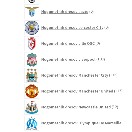
0
Nogometnih dresov Lazio
0
izdelkov
0
Nogometnih dresov Leicester City
0
izdelkov
0
Nogometnih dresov Lille OSC
0
izdelkov
198
Nogometnih dresov Liverpool
198
izdelkov
176
Nogometnih dresov Manchester City
176
izdelkov
115
Nogometnih dresov Manchester United
115
izdel
12
Nogometnih dresov Newcastle United
12
izdelkov
Nogometnih dresov Olympique De Marseille