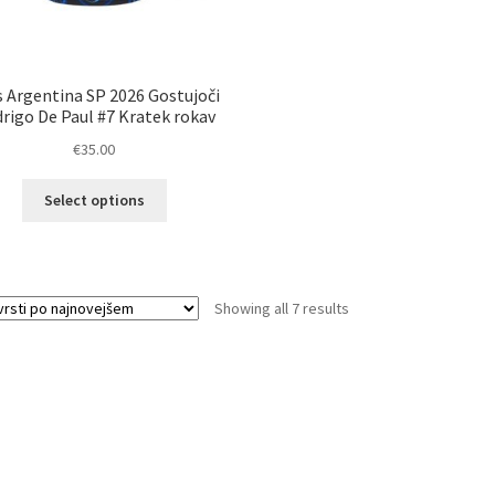
s Argentina SP 2026 Gostujoči
rigo De Paul #7 Kratek rokav
€
35.00
Ta
Select options
izdelek
ima
več
različic.
Sorted
Showing all 7 results
Možnosti
by
lahko
latest
izberete
na
strani
izdelka