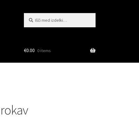
Išči:
Iskanje
€
0.00
0 items
 rokav