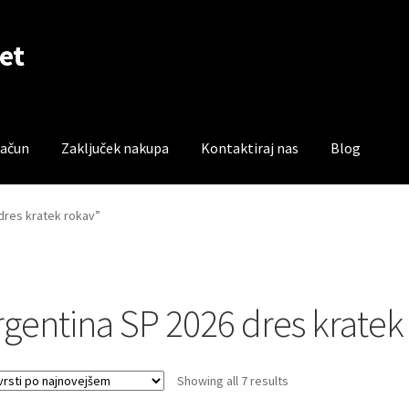
et
račun
Zaključek nakupa
Kontaktiraj nas
Blog
čun
Trgovina
Zaključek nakupa
 dres kratek rokav”
rgentina SP 2026 dres kratek
Sorted
Showing all 7 results
by