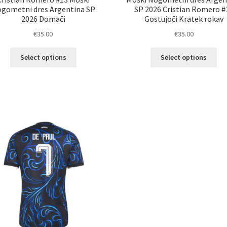
gometni dres Argentina SP
SP 2026 Cristian Romero #
2026 Domači
Gostujoči Kratek rokav
€
35.00
€
35.00
Ta
Ta
Select options
Select options
izdelek
izd
ima
im
več
ve
različic.
razl
Možnosti
Mož
lahko
lah
izberete
izb
na
na
strani
str
izdelka
izd