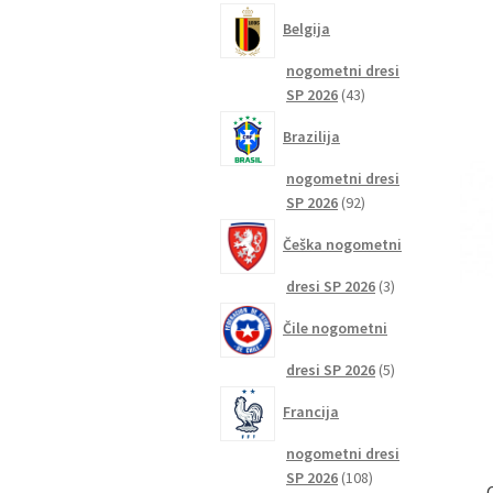
izdelkov
Belgija
nogometni dresi
43
SP 2026
43
izdelkov
Brazilija
nogometni dresi
92
SP 2026
92
izdelkov
Češka nogometni
3
dresi SP 2026
3
izdelki
Čile nogometni
5
dresi SP 2026
5
izdelkov
Francija
nogometni dresi
108
SP 2026
108