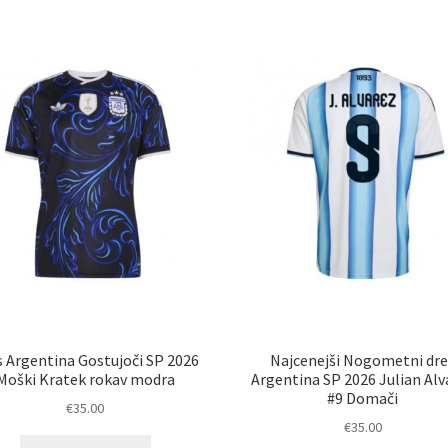
latest
s Argentina Gostujoči SP 2026
Najcenejši Nogometni dre
Moški Kratek rokav modra
Argentina SP 2026 Julian Alv
#9 Domači
€
35.00
€
35.00
Ta