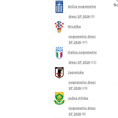
izdelkov
No
Grčija nogometni
8
dresi SP 2026
8
izdelkov
Hrvaška
nogometni dresi
47
SP 2026
47
izdelkov
Italija nogometni
32
dresi SP 2026
32
izdelkov
Japonska
nogometni dresi
20
SP 2026
20
izdelkov
Južna Afrika
nogometni dresi
6
SP 2026
6