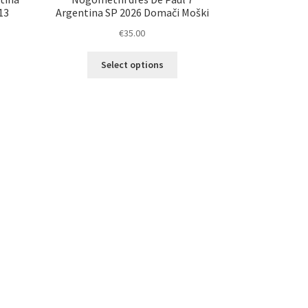
13
Argentina SP 2026 Domači Moški
€
35.00
Ta
Select options
izdelek
elek
ima
a
več
č
različic.
ičic.
Možnosti
nosti
lahko
ko
izberete
erete
na
strani
ani
izdelka
elka