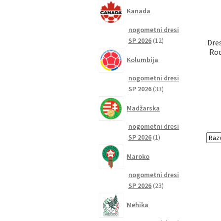
izdelkov
Kanada
nogometni dresi
12
SP 2026
12
Dre
izdelkov
Rod
Kolumbija
nogometni dresi
33
SP 2026
33
izdelkov
Madžarska
nogometni dresi
1
SP 2026
1
izdelek
Maroko
nogometni dresi
23
SP 2026
23
izdelkov
Mehika