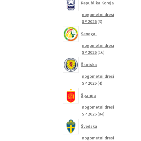
Republika Koreja
nogometni dresi
3
SP 2026
3
izdelki
Senegal
nogometni dresi
16
SP 2026
16
izdelkov
Škotska
nogometni dresi
4
SP 2026
4
izdelki
Španija
nogometni dresi
84
SP 2026
84
izdelkov
Švedska
nogometni dresi