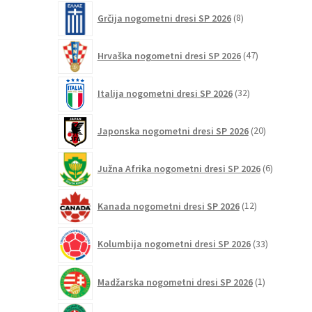
8
Grčija nogometni dresi SP 2026
8
izdelkov
47
Hrvaška nogometni dresi SP 2026
47
izdelkov
32
Italija nogometni dresi SP 2026
32
izdelkov
20
Japonska nogometni dresi SP 2026
20
izdelkov
6
Južna Afrika nogometni dresi SP 2026
6
izdelkov
12
Kanada nogometni dresi SP 2026
12
izdelkov
33
Kolumbija nogometni dresi SP 2026
33
izdelkov
1
Madžarska nogometni dresi SP 2026
1
izdelek
23