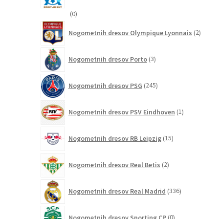
0
0
izdelkov
2
Nogometnih dresov Olympique Lyonnais
2
izdelk
3
Nogometnih dresov Porto
3
izdelki
245
Nogometnih dresov PSG
245
izdelkov
1
Nogometnih dresov PSV Eindhoven
1
izdelek
15
Nogometnih dresov RB Leipzig
15
izdelkov
2
Nogometnih dresov Real Betis
2
izdelka
336
Nogometnih dresov Real Madrid
336
izdelkov
0
Nogometnih dresov Sporting CP
0