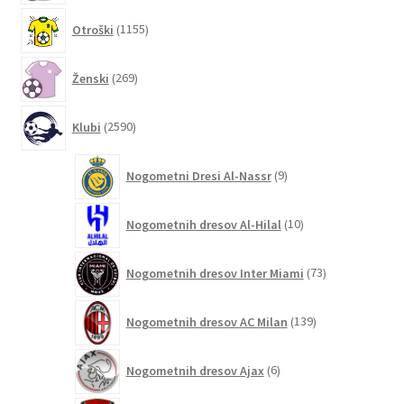
1155
Otroški
1155
izdelkov
269
Ženski
269
izdelkov
2590
Klubi
2590
izdelkov
9
Nogometni Dresi Al-Nassr
9
izdelkov
10
Nogometnih dresov Al-Hilal
10
izdelkov
73
Nogometnih dresov Inter Miami
73
izdelkov
139
Nogometnih dresov AC Milan
139
izdelkov
6
Nogometnih dresov Ajax
6
izdelkov