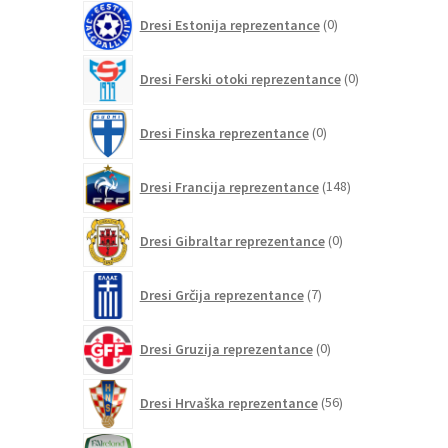
0
Dresi Estonija reprezentance
0
izdelkov
0
Dresi Ferski otoki reprezentance
0
izdelkov
0
Dresi Finska reprezentance
0
izdelkov
148
Dresi Francija reprezentance
148
izdelkov
0
Dresi Gibraltar reprezentance
0
izdelkov
7
Dresi Grčija reprezentance
7
izdelkov
0
Dresi Gruzija reprezentance
0
izdelkov
56
Dresi Hrvaška reprezentance
56
izdelkov
0