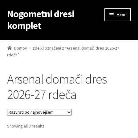
Nogometni dresi
Skip
Skip
Menu
to
to
komplet
navigation
content
Domov
Domov
Izdelki označeni z “Arsenal domači dres 2026-27
rdeča”
Blog
Kontaktiraj nas
Arsenal domači dres
Košarica
2026-27 rdeča
Moj račun
Trgovina
Sorted
Showing all 3 results
by
Zaključek nakupa