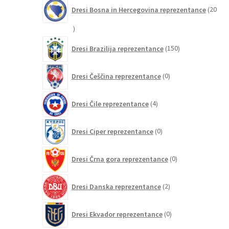
Dresi Bosna in Hercegovina reprezentance
20
20
izdelkov
150
Dresi Brazilija reprezentance
150
izdelkov
0
Dresi Češčina reprezentance
0
izdelkov
4
Dresi Čile reprezentance
4
izdelki
0
Dresi Ciper reprezentance
0
izdelkov
0
Dresi Črna gora reprezentance
0
izdelkov
2
Dresi Danska reprezentance
2
izdelka
0
Dresi Ekvador reprezentance
0
izdelkov