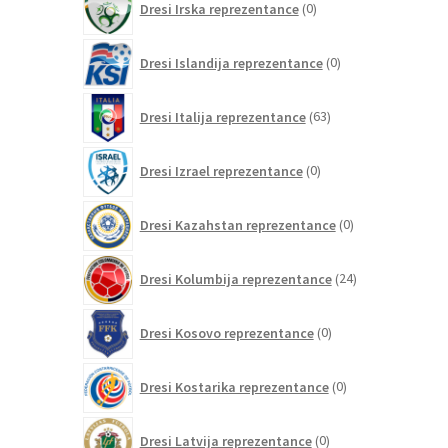
Dresi Irska reprezentance
0
izdelkov
0
Dresi Islandija reprezentance
0
izdelkov
63
Dresi Italija reprezentance
63
izdelkov
0
Dresi Izrael reprezentance
0
izdelkov
0
Dresi Kazahstan reprezentance
0
izdelkov
24
Dresi Kolumbija reprezentance
24
izdelkov
0
Dresi Kosovo reprezentance
0
izdelkov
0
Dresi Kostarika reprezentance
0
izdelkov
0
Dresi Latvija reprezentance
0