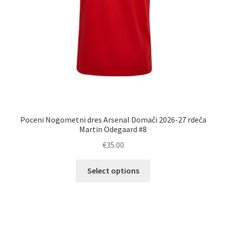
Poceni Nogometni dres Arsenal Domači 2026-27 rdeča
Martin Odegaard #8
€
35.00
Ta
Select options
izdelek
ima
več
različic.