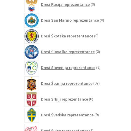
0
Dresi Rusija reprezentance
0
izdelkov
0
Dresi San Marino reprezentance
0
izdelkov
0
Dresi Škotska reprezentance
0
izdelkov
0
Dresi Slovaška reprezentance
0
izdelkov
2
Dresi Slovenija reprezentance
2
izdelka
97
Dresi Španija reprezentance
97
izdelkov
0
Dresi Srbiji reprezentance
0
izdelkov
9
Dresi Švedska reprezentance
9
izdelkov
1
Dresi Švica reprezentance
1