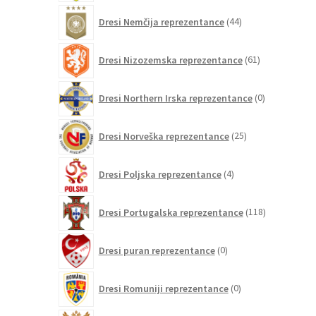
44
Dresi Nemčija reprezentance
44
izdelkov
61
Dresi Nizozemska reprezentance
61
izdelkov
0
Dresi Northern Irska reprezentance
0
izdelkov
25
Dresi Norveška reprezentance
25
izdelkov
4
Dresi Poljska reprezentance
4
izdelki
118
Dresi Portugalska reprezentance
118
izdelkov
0
Dresi puran reprezentance
0
izdelkov
0
Dresi Romuniji reprezentance
0
izdelkov