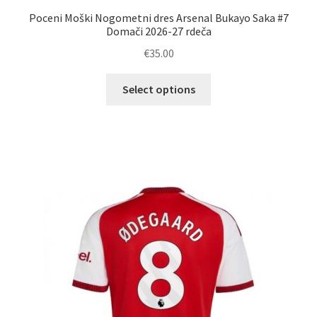
Poceni Moški Nogometni dres Arsenal Bukayo Saka #7
Domači 2026-27 rdeča
€
35.00
Ta
Select options
izdelek
ima
več
različic.
Možnosti
lahko
izberete
na
strani
izdelka