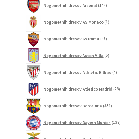
144
Nogometnih dresov Arsenal
144
izdelkov
1
Nogometnih dresov AS Monaco
1
izdelek
48
Nogometnih dresov As Roma
48
izdelkov
5
Nogometnih dresov Aston Villa
5
izdelkov
4
Nogometnih dresov Athletic Bilbao
4
izdelki
28
Nogometnih dresov Atletico Madrid
28
izdelkov
331
Nogometnih dresov Barcelona
331
izdelkov
138
Nogometnih dresov Bayern Munich
138
izdelkov
7