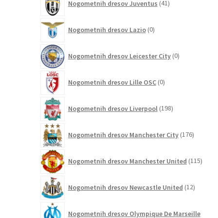
Nogometnih dresov Juventus
41
izdelkov
0
Nogometnih dresov Lazio
0
izdelkov
0
Nogometnih dresov Leicester City
0
izdelkov
0
Nogometnih dresov Lille OSC
0
izdelkov
198
Nogometnih dresov Liverpool
198
izdelkov
176
Nogometnih dresov Manchester City
176
izdelkov
115
Nogometnih dresov Manchester United
115
izdel
12
Nogometnih dresov Newcastle United
12
izdelkov
Nogometnih dresov Olympique De Marseille