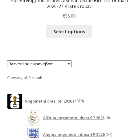
Poceni Nogometni dres Arsenal Declan Rice #41 Domači
2026-27 Kratek rokav
€
35.00
Ta
Select options
izdelek
ima
več
različic.
Možnosti
lahko
Sorted
Showing all 3 results
izberete
by
na
latest
1029
strani
Nogometni dresi SP 2026
1029
izdelkov
izdelka
6
Alžirija nogometni dresi SP 2026
6
izdelkov
57
Anglija nogometni dresi SP 2026
57
izdelkov