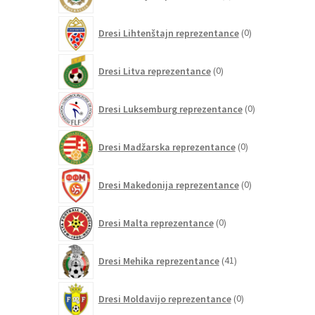
izdelkov
0
Dresi Lihtenštajn reprezentance
0
izdelkov
0
Dresi Litva reprezentance
0
izdelkov
0
Dresi Luksemburg reprezentance
0
izdelkov
0
Dresi Madžarska reprezentance
0
izdelkov
0
Dresi Makedonija reprezentance
0
izdelkov
0
Dresi Malta reprezentance
0
izdelkov
41
Dresi Mehika reprezentance
41
izdelkov
0
Dresi Moldavijo reprezentance
0
izdelkov