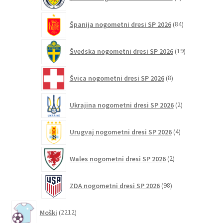
izdelki
84
Španija nogometni dresi SP 2026
84
izdelkov
19
Švedska nogometni dresi SP 2026
19
izdelkov
8
Švica nogometni dresi SP 2026
8
izdelkov
2
Ukrajina nogometni dresi SP 2026
2
izdelka
4
Urugvaj nogometni dresi SP 2026
4
izdelki
2
Wales nogometni dresi SP 2026
2
izdelka
98
ZDA nogometni dresi SP 2026
98
izdelkov
2212
Moški
2212
izdelkov