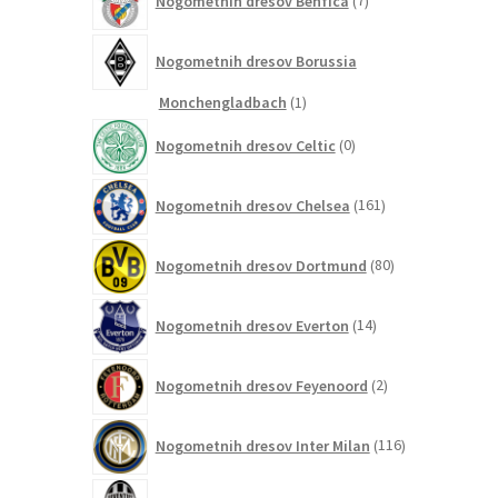
Nogometnih dresov Benfica
7
izdelkov
Nogometnih dresov Borussia
1
Monchengladbach
1
izdelek
0
Nogometnih dresov Celtic
0
izdelkov
161
Nogometnih dresov Chelsea
161
izdelkov
80
Nogometnih dresov Dortmund
80
izdelkov
14
Nogometnih dresov Everton
14
izdelkov
2
Nogometnih dresov Feyenoord
2
izdelka
116
Nogometnih dresov Inter Milan
116
izdelkov
41