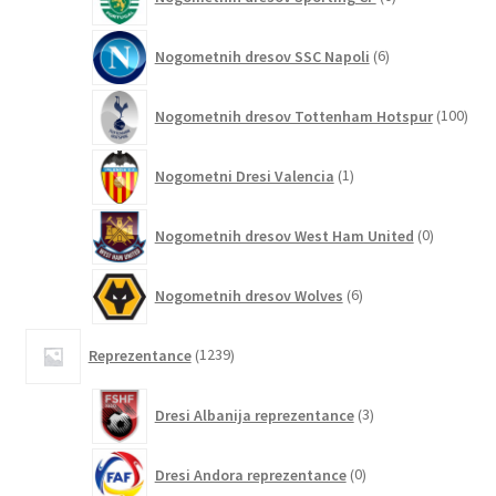
izdelkov
6
Nogometnih dresov SSC Napoli
6
izdelkov
100
Nogometnih dresov Tottenham Hotspur
100
izde
1
Nogometni Dresi Valencia
1
izdelek
0
Nogometnih dresov West Ham United
0
izdelkov
6
Nogometnih dresov Wolves
6
izdelkov
1239
Reprezentance
1239
izdelkov
3
Dresi Albanija reprezentance
3
izdelki
0
Dresi Andora reprezentance
0
izdelkov