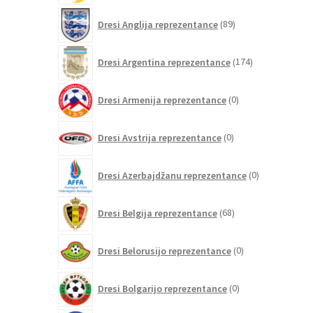
89
Dresi Anglija reprezentance
89
izdelkov
174
Dresi Argentina reprezentance
174
izdelkov
0
Dresi Armenija reprezentance
0
izdelkov
0
Dresi Avstrija reprezentance
0
izdelkov
0
Dresi Azerbajdžanu reprezentance
0
izdelkov
68
Dresi Belgija reprezentance
68
izdelkov
0
Dresi Belorusijo reprezentance
0
izdelkov
0
Dresi Bolgarijo reprezentance
0
izdelkov