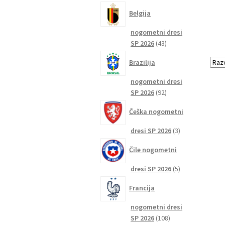
izdelkov
Belgija
nogometni dresi
43
SP 2026
43
izdelkov
Brazilija
nogometni dresi
92
SP 2026
92
izdelkov
Češka nogometni
3
dresi SP 2026
3
izdelki
Čile nogometni
5
dresi SP 2026
5
izdelkov
Francija
nogometni dresi
108
SP 2026
108