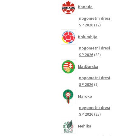
izdelkov
Kanada
nogometni dresi
12
SP 2026
12
izdelkov
Kolumbija
nogometni dresi
33
SP 2026
33
izdelkov
Madžarska
nogometni dresi
1
SP 2026
1
izdelek
Maroko
nogometni dresi
23
SP 2026
23
izdelkov
Mehika