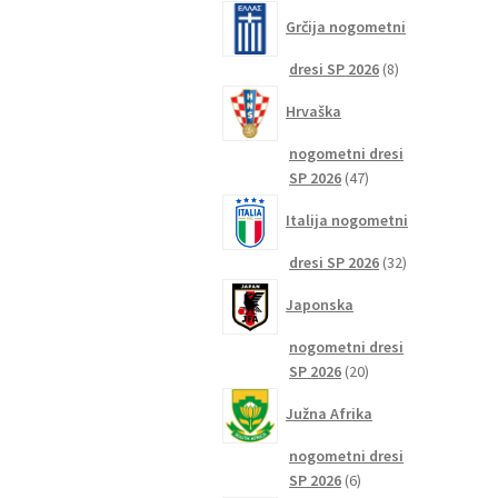
izdelkov
Grčija nogometni
8
dresi SP 2026
8
izdelkov
Hrvaška
nogometni dresi
47
SP 2026
47
izdelkov
Italija nogometni
32
dresi SP 2026
32
izdelkov
Japonska
nogometni dresi
20
SP 2026
20
izdelkov
Južna Afrika
nogometni dresi
6
SP 2026
6