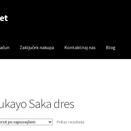
et
račun
Zaključek nakupa
Kontaktiraj nas
Blog
čun
Trgovina
Zaključek nakupa
ukayo Saka dres
Prikaz rezultata