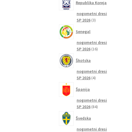
Republika Koreja
nogometni dresi
3
SP 2026
3
izdelki
Senegal
nogometni dresi
16
SP 2026
16
izdelkov
Škotska
nogometni dresi
4
SP 2026
4
izdelki
Španija
nogometni dresi
84
SP 2026
84
izdelkov
Švedska
nogometni dresi