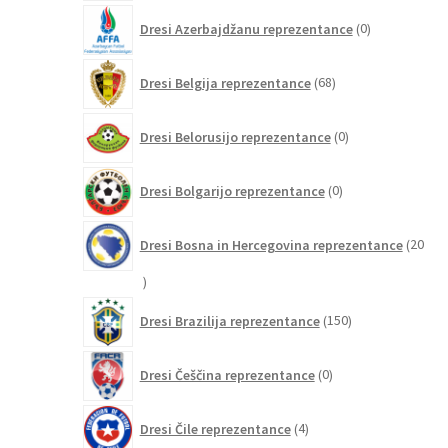
0
Dresi Azerbajdžanu reprezentance
0
izdelkov
68
Dresi Belgija reprezentance
68
izdelkov
0
Dresi Belorusijo reprezentance
0
izdelkov
0
Dresi Bolgarijo reprezentance
0
izdelkov
Dresi Bosna in Hercegovina reprezentance
20
20
izdelkov
150
Dresi Brazilija reprezentance
150
izdelkov
0
Dresi Češčina reprezentance
0
izdelkov
4
Dresi Čile reprezentance
4
izdelki