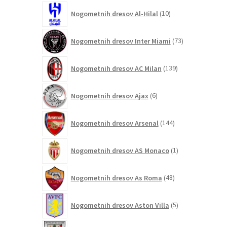
10
Nogometnih dresov Al-Hilal
10
izdelkov
73
Nogometnih dresov Inter Miami
73
izdelkov
139
Nogometnih dresov AC Milan
139
izdelkov
6
Nogometnih dresov Ajax
6
izdelkov
144
Nogometnih dresov Arsenal
144
izdelkov
1
Nogometnih dresov AS Monaco
1
izdelek
48
Nogometnih dresov As Roma
48
izdelkov
5
Nogometnih dresov Aston Villa
5
izdelkov
4