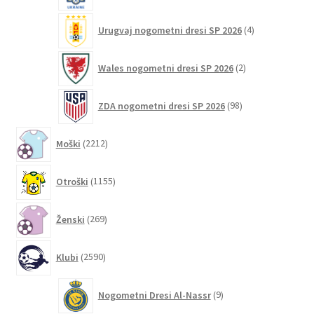
4
Urugvaj nogometni dresi SP 2026
4
izdelki
2
Wales nogometni dresi SP 2026
2
izdelka
98
ZDA nogometni dresi SP 2026
98
izdelkov
2212
Moški
2212
izdelkov
1155
Otroški
1155
izdelkov
269
Ženski
269
izdelkov
2590
Klubi
2590
izdelkov
9
Nogometni Dresi Al-Nassr
9
izdelkov