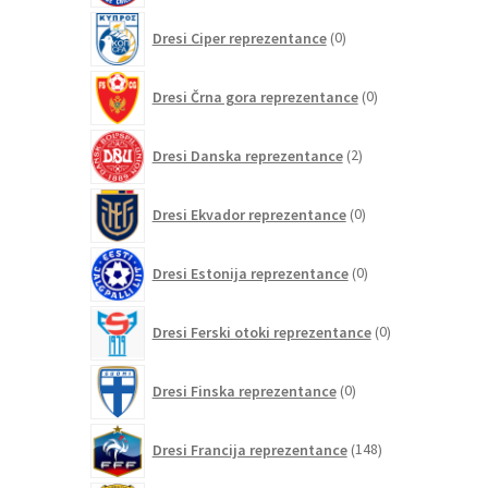
0
Dresi Ciper reprezentance
0
izdelkov
0
Dresi Črna gora reprezentance
0
izdelkov
2
Dresi Danska reprezentance
2
izdelka
0
Dresi Ekvador reprezentance
0
izdelkov
0
Dresi Estonija reprezentance
0
izdelkov
0
Dresi Ferski otoki reprezentance
0
izdelkov
0
Dresi Finska reprezentance
0
izdelkov
148
Dresi Francija reprezentance
148
izdelkov