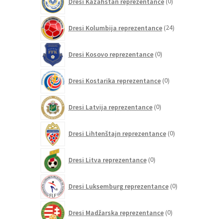
Dresi Kazahstan reprezentance
0
izdelkov
24
Dresi Kolumbija reprezentance
24
izdelkov
0
Dresi Kosovo reprezentance
0
izdelkov
0
Dresi Kostarika reprezentance
0
izdelkov
0
Dresi Latvija reprezentance
0
izdelkov
0
Dresi Lihtenštajn reprezentance
0
izdelkov
0
Dresi Litva reprezentance
0
izdelkov
0
Dresi Luksemburg reprezentance
0
izdelkov
0
Dresi Madžarska reprezentance
0
izdelkov