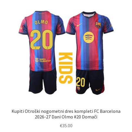
različic.
Možnosti
lahko
izberete
na
strani
izdelka
Kupiti Otroški nogometni dres kompleti FC Barcelona
2026-27 Dani Olmo #20 Domači
€
35.00