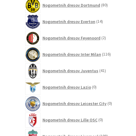
80
Nogometnih dresov Dortmund
80
izdelkov
14
Nogometnih dresov Everton
14
izdelkov
2
Nogometnih dresov Feyenoord
2
izdelka
116
Nogometnih dresov Inter Milan
116
izdelkov
41
Nogometnih dresov Juventus
41
izdelkov
0
Nogometnih dresov Lazio
0
izdelkov
0
Nogometnih dresov Leicester City
0
izdelkov
0
Nogometnih dresov Lille OSC
0
izdelkov
198