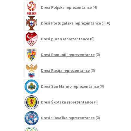
4
Dresi Poljska reprezentance
4
izdelki
118
Dresi Portugalska reprezentance
118
izdelkov
0
Dresi puran reprezentance
0
izdelkov
0
Dresi Romuniji reprezentance
0
izdelkov
0
Dresi Rusija reprezentance
0
izdelkov
0
Dresi San Marino reprezentance
0
izdelkov
0
Dresi Škotska reprezentance
0
izdelkov
0
Dresi Slovaška reprezentance
0
izdelkov
2