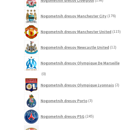
Nogometnih dresov Liverpool
198
izdelkov
176
Nogometnih dresov Manchester City
176
izdelkov
115
Nogometnih dresov Manchester United
115
izdel
12
Nogometnih dresov Newcastle United
12
izdelkov
Nogometnih dresov Olympique De Marseille
0
0
izdelkov
2
Nogometnih dresov Olympique Lyonnais
2
izdelk
3
Nogometnih dresov Porto
3
izdelki
245
Nogometnih dresov PSG
245
izdelkov
1