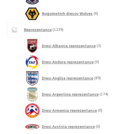
6
Nogometnih dresov Wolves
6
izdelkov
1239
Reprezentance
1239
izdelkov
3
Dresi Albanija reprezentance
3
izdelki
0
Dresi Andora reprezentance
0
izdelkov
89
Dresi Anglija reprezentance
89
izdelkov
174
Dresi Argentina reprezentance
174
izdelkov
0
Dresi Armenija reprezentance
0
izdelkov
0
Dresi Avstrija reprezentance
0
izdelkov