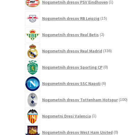
Nogometnih dresov PSV Eindhoven
1
izdelek
15
Nogometnih dresov RB Leipzig
15
izdelkov
2
Nogometnih dresov Real Betis
2
izdelka
336
Nogometnih dresov Real Madrid
336
izdelkov
0
Nogometnih dresov Sporting CP
0
izdelkov
6
Nogometnih dresov SSC Napoli
6
izdelkov
100
Nogometnih dresov Tottenham Hotspur
100
izde
1
Nogometni Dresi Valencia
1
izdelek
0
Nogometnih dresov West Ham United
0
izdelkov