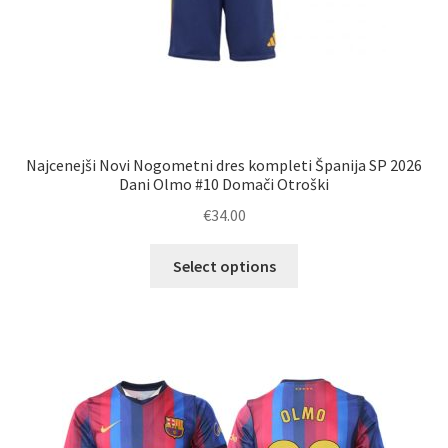
Najcenejši Novi Nogometni dres kompleti Španija SP 2026
Dani Olmo #10 Domači Otroški
€
34.00
Ta
Select options
izdelek
ima
več
različic.
Možnosti
lahko
izberete