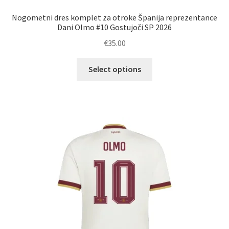
Nogometni dres komplet za otroke Španija reprezentance
Dani Olmo #10 Gostujoči SP 2026
€
35.00
Ta
Select options
izdelek
ima
več
različic.
Možnosti
lahko
izberete
na
strani
izdelka