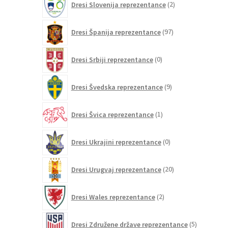
Dresi Slovenija reprezentance
2
izdelka
97
Dresi Španija reprezentance
97
izdelkov
0
Dresi Srbiji reprezentance
0
izdelkov
9
Dresi Švedska reprezentance
9
izdelkov
1
Dresi Švica reprezentance
1
izdelek
0
Dresi Ukrajini reprezentance
0
izdelkov
20
Dresi Urugvaj reprezentance
20
izdelkov
2
Dresi Wales reprezentance
2
izdelka
5
Dresi Združene države reprezentance
5