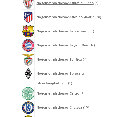
Nogometnih dresov Athletic Bilbao
4
izdelki
28
Nogometnih dresov Atletico Madrid
28
izdelkov
331
Nogometnih dresov Barcelona
331
izdelkov
138
Nogometnih dresov Bayern Munich
138
izdelkov
7
Nogometnih dresov Benfica
7
izdelkov
Nogometnih dresov Borussia
1
Monchengladbach
1
izdelek
0
Nogometnih dresov Celtic
0
izdelkov
161
Nogometnih dresov Chelsea
161
izdelkov