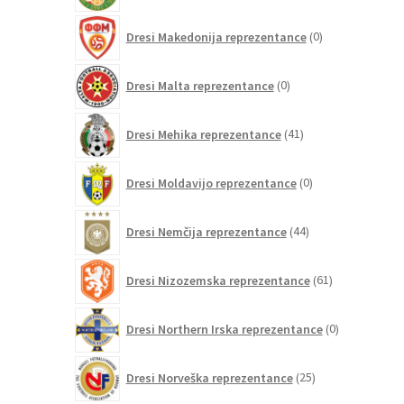
0
Dresi Makedonija reprezentance
0
izdelkov
0
Dresi Malta reprezentance
0
izdelkov
41
Dresi Mehika reprezentance
41
izdelkov
0
Dresi Moldavijo reprezentance
0
izdelkov
44
Dresi Nemčija reprezentance
44
izdelkov
61
Dresi Nizozemska reprezentance
61
izdelkov
0
Dresi Northern Irska reprezentance
0
izdelkov
25
Dresi Norveška reprezentance
25
izdelkov