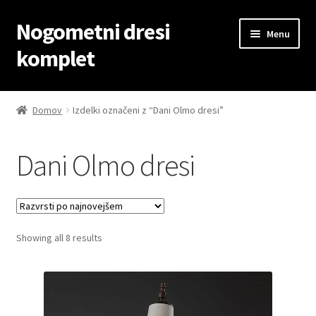
Nogometni dresi
Skip
Skip
Menu
to
to
komplet
navigation
content
Domov
Domov
Izdelki označeni z “Dani Olmo dresi”
Blog
Dani Olmo dresi
Kontaktiraj nas
Košarica
Sorted
Showing all 8 results
Moj račun
by
latest
Trgovina
Zaključek nakupa