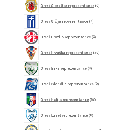
0
Dresi Gibraltar reprezentance
0
izdelkov
7
Dresi Grčija reprezentance
7
izdelkov
0
Dresi Gruzija reprezentance
0
izdelkov
56
Dresi Hrvaška reprezentance
56
izdelkov
0
Dresi Irska reprezentance
0
izdelkov
0
Dresi Islandija reprezentance
0
izdelkov
63
Dresi Italija reprezentance
63
izdelkov
0
Dresi Izrael reprezentance
0
izdelkov
0