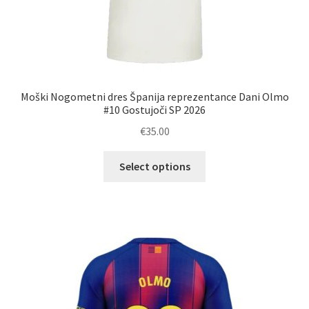
Moški Nogometni dres Španija reprezentance Dani Olmo
#10 Gostujoči SP 2026
€
35.00
Ta
Select options
izdelek
ima
več
različic.
Možnosti
lahko
izberete
na