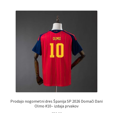
več
različic.
Možnosti
lahko
izberete
na
strani
izdelka
Prodajo nogometni dres Španija SP 2026 Domači Dani
Olmo #10– izdaja prvakov