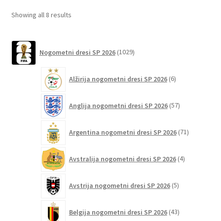
lahko
Sorted
Showing all 8 results
izberete
by
na
latest
1029
strani
Nogometni dresi SP 2026
1029
izdelkov
izdelka
6
Alžirija nogometni dresi SP 2026
6
izdelkov
57
Anglija nogometni dresi SP 2026
57
izdelkov
71
Argentina nogometni dresi SP 2026
71
izdelkov
4
Avstralija nogometni dresi SP 2026
4
izdelki
5
Avstrija nogometni dresi SP 2026
5
izdelkov
43
Belgija nogometni dresi SP 2026
43
izdelkov