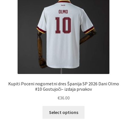
Kupiti Poceni nogometni dres Španija SP 2026 Dani Olmo
#10 Gostujoči– izdaja prvakov
€
36.00
Ta
Select options
izdelek
ima