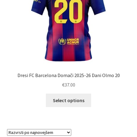
strani
izdelka
Dresi FC Barcelona Domači 2025-26 Dani Olmo 20
€
37.00
Ta
Select options
izdelek
ima
več
različic.
Možnosti