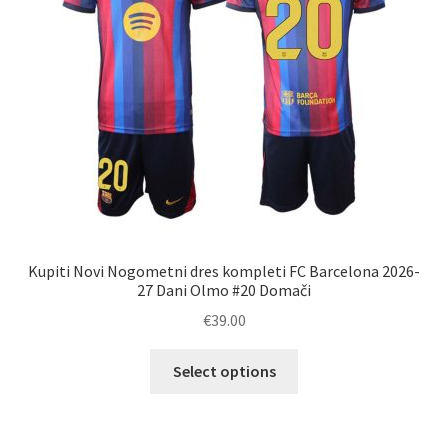
na
strani
izdelka
Kupiti Novi Nogometni dres kompleti FC Barcelona 2026-
27 Dani Olmo #20 Domači
€
39.00
Ta
Select options
izdelek
ima
več