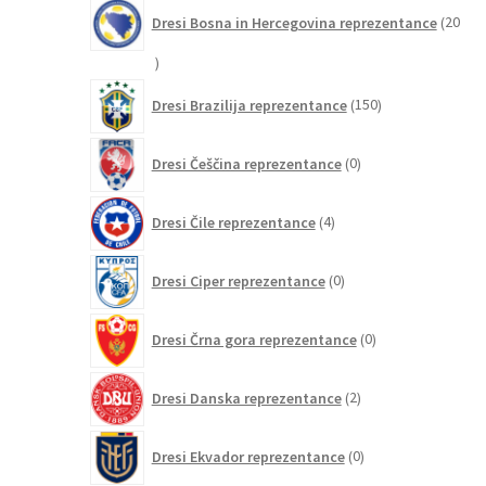
Dresi Bosna in Hercegovina reprezentance
20
20
izdelkov
150
Dresi Brazilija reprezentance
150
izdelkov
0
Dresi Češčina reprezentance
0
izdelkov
4
Dresi Čile reprezentance
4
izdelki
0
Dresi Ciper reprezentance
0
izdelkov
0
Dresi Črna gora reprezentance
0
izdelkov
2
Dresi Danska reprezentance
2
izdelka
0
Dresi Ekvador reprezentance
0
izdelkov