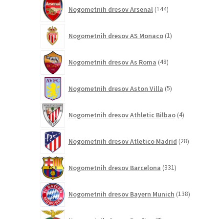
144
Nogometnih dresov Arsenal
144
izdelkov
1
Nogometnih dresov AS Monaco
1
izdelek
48
Nogometnih dresov As Roma
48
izdelkov
5
Nogometnih dresov Aston Villa
5
izdelkov
4
Nogometnih dresov Athletic Bilbao
4
izdelki
28
Nogometnih dresov Atletico Madrid
28
izdelkov
331
Nogometnih dresov Barcelona
331
izdelkov
138
Nogometnih dresov Bayern Munich
138
izdelkov
7