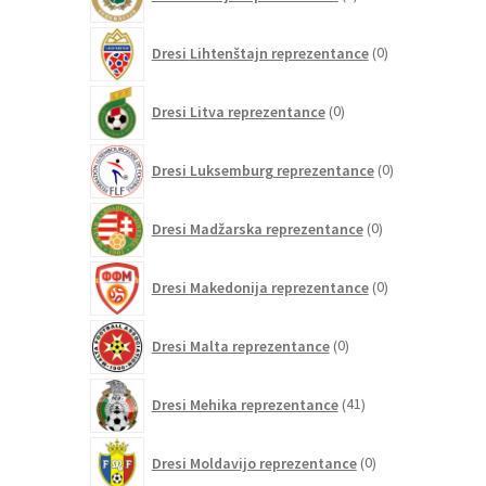
izdelkov
0
Dresi Lihtenštajn reprezentance
0
izdelkov
0
Dresi Litva reprezentance
0
izdelkov
0
Dresi Luksemburg reprezentance
0
izdelkov
0
Dresi Madžarska reprezentance
0
izdelkov
0
Dresi Makedonija reprezentance
0
izdelkov
0
Dresi Malta reprezentance
0
izdelkov
41
Dresi Mehika reprezentance
41
izdelkov
0
Dresi Moldavijo reprezentance
0
izdelkov