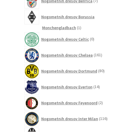
Nogometnih dresov Benfica
7
izdelkov
Nogometnih dresov Borussia
1
Monchengladbach
1
izdelek
0
Nogometnih dresov Celtic
0
izdelkov
161
Nogometnih dresov Chelsea
161
izdelkov
80
Nogometnih dresov Dortmund
80
izdelkov
14
Nogometnih dresov Everton
14
izdelkov
2
Nogometnih dresov Feyenoord
2
izdelka
116
Nogometnih dresov Inter Milan
116
izdelkov
41