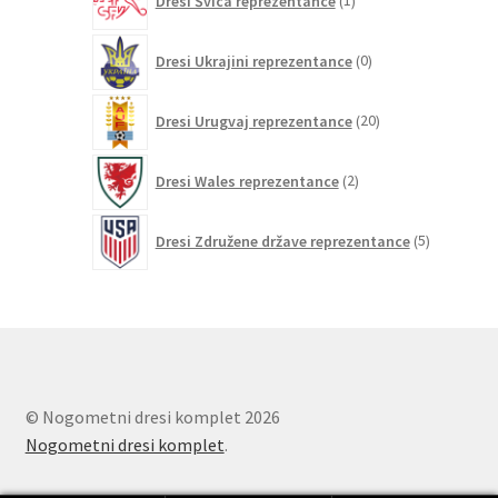
Dresi Švica reprezentance
1
izdelek
0
Dresi Ukrajini reprezentance
0
izdelkov
20
Dresi Urugvaj reprezentance
20
izdelkov
2
Dresi Wales reprezentance
2
izdelka
5
Dresi Združene države reprezentance
5
izdelkov
© Nogometni dresi komplet 2026
Nogometni dresi komplet
.