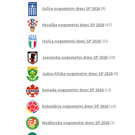
8
Grčija nogometni dresi SP 2026
8
izdelkov
47
Hrvaška nogometni dresi SP 2026
47
izdelkov
32
Italija nogometni dresi SP 2026
32
izdelkov
20
Japonska nogometni dresi SP 2026
20
izdelkov
6
Južna Afrika nogometni dresi SP 2026
6
izdelkov
12
Kanada nogometni dresi SP 2026
12
izdelkov
33
Kolumbija nogometni dresi SP 2026
33
izdelkov
1
Madžarska nogometni dresi SP 2026
1
izdelek
23