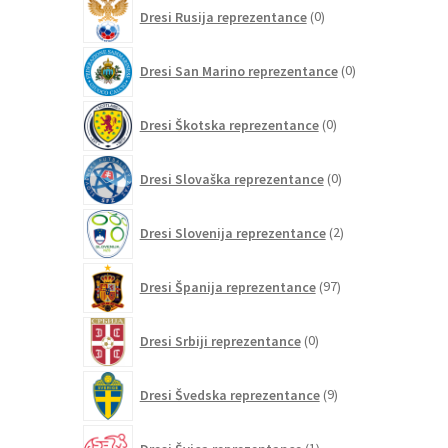
0
Dresi Rusija reprezentance
0
izdelkov
0
Dresi San Marino reprezentance
0
izdelkov
0
Dresi Škotska reprezentance
0
izdelkov
0
Dresi Slovaška reprezentance
0
izdelkov
2
Dresi Slovenija reprezentance
2
izdelka
97
Dresi Španija reprezentance
97
izdelkov
0
Dresi Srbiji reprezentance
0
izdelkov
9
Dresi Švedska reprezentance
9
izdelkov
1