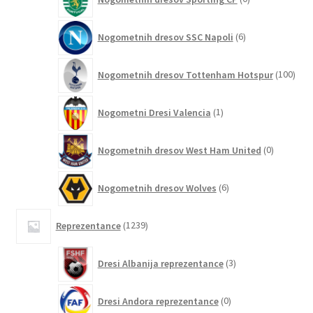
izdelkov
6
Nogometnih dresov SSC Napoli
6
izdelkov
100
Nogometnih dresov Tottenham Hotspur
100
izde
1
Nogometni Dresi Valencia
1
izdelek
0
Nogometnih dresov West Ham United
0
izdelkov
6
Nogometnih dresov Wolves
6
izdelkov
1239
Reprezentance
1239
izdelkov
3
Dresi Albanija reprezentance
3
izdelki
0
Dresi Andora reprezentance
0
izdelkov