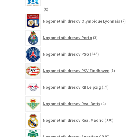
0
0
izdelkov
2
Nogometnih dresov Olympique Lyonnais
2
izdelk
3
Nogometnih dresov Porto
3
izdelki
245
Nogometnih dresov PSG
245
izdelkov
1
Nogometnih dresov PSV Eindhoven
1
izdelek
15
Nogometnih dresov RB Leipzig
15
izdelkov
2
Nogometnih dresov Real Betis
2
izdelka
336
Nogometnih dresov Real Madrid
336
izdelkov
0
Nogometnih dresov Sporting CP
0