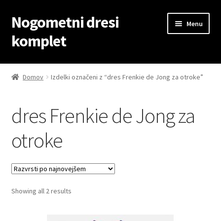
Nogometni dresi
Skip
Skip
Menu
to
to
komplet
navigation
content
Domov
Domov
Izdelki označeni z “dres Frenkie de Jong za otroke”
Blog
dres Frenkie de Jong za
Kontaktiraj nas
otroke
Košarica
Moj račun
Sorted
Showing all 2 results
Trgovina
by
latest
Zaključek nakupa