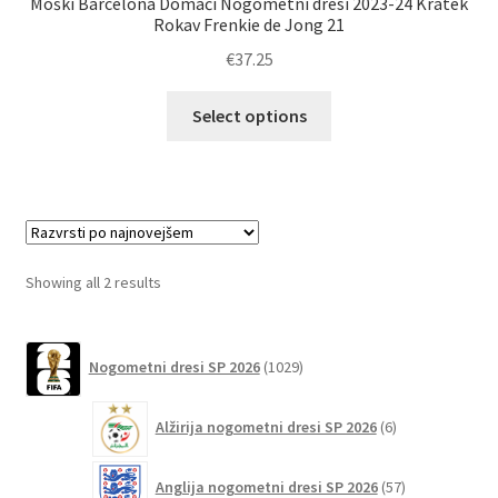
Moški Barcelona Domači Nogometni dresi 2023-24 Kratek
Rokav Frenkie de Jong 21
€
37.25
Ta
Select options
izdelek
ima
več
različic.
Možnosti
lahko
Sorted
Showing all 2 results
izberete
by
na
latest
1029
strani
Nogometni dresi SP 2026
1029
izdelkov
izdelka
6
Alžirija nogometni dresi SP 2026
6
izdelkov
57
Anglija nogometni dresi SP 2026
57
izdelkov