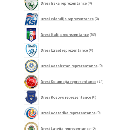
Dresi Irska reprezentance
0
izdelkov
0
Dresi Islandija reprezentance
0
izdelkov
63
Dresi Italija reprezentance
63
izdelkov
0
Dresi Izrael reprezentance
0
izdelkov
0
Dresi Kazahstan reprezentance
0
izdelkov
24
Dresi Kolumbija reprezentance
24
izdelkov
0
Dresi Kosovo reprezentance
0
izdelkov
0
Dresi Kostarika reprezentance
0
izdelkov
0
Dresi Latvija reprezentance
0