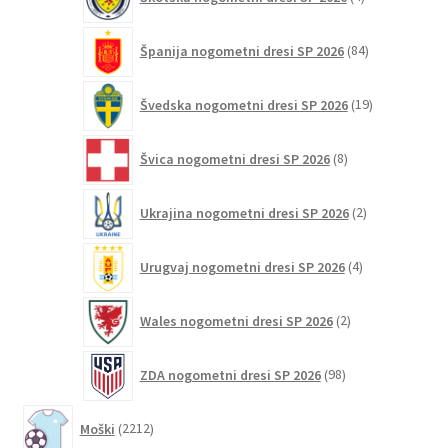
izdelki
84
Španija nogometni dresi SP 2026
84
izdelkov
19
Švedska nogometni dresi SP 2026
19
izdelkov
8
Švica nogometni dresi SP 2026
8
izdelkov
2
Ukrajina nogometni dresi SP 2026
2
izdelka
4
Urugvaj nogometni dresi SP 2026
4
izdelki
2
Wales nogometni dresi SP 2026
2
izdelka
98
ZDA nogometni dresi SP 2026
98
izdelkov
2212
Moški
2212
izdelkov