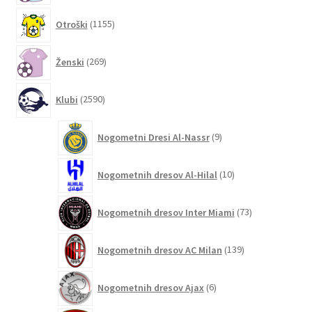
1155
Otroški
1155
izdelkov
269
Ženski
269
izdelkov
2590
Klubi
2590
izdelkov
9
Nogometni Dresi Al-Nassr
9
izdelkov
10
Nogometnih dresov Al-Hilal
10
izdelkov
73
Nogometnih dresov Inter Miami
73
izdelkov
139
Nogometnih dresov AC Milan
139
izdelkov
6
Nogometnih dresov Ajax
6
izdelkov