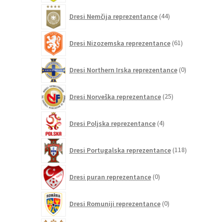
44
Dresi Nemčija reprezentance
44
izdelkov
61
Dresi Nizozemska reprezentance
61
izdelkov
0
Dresi Northern Irska reprezentance
0
izdelkov
25
Dresi Norveška reprezentance
25
izdelkov
4
Dresi Poljska reprezentance
4
izdelki
118
Dresi Portugalska reprezentance
118
izdelkov
0
Dresi puran reprezentance
0
izdelkov
0
Dresi Romuniji reprezentance
0
izdelkov