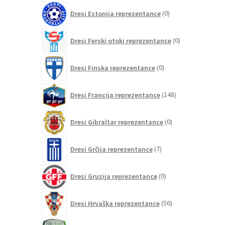
0
Dresi Estonija reprezentance
0
izdelkov
0
Dresi Ferski otoki reprezentance
0
izdelkov
0
Dresi Finska reprezentance
0
izdelkov
148
Dresi Francija reprezentance
148
izdelkov
0
Dresi Gibraltar reprezentance
0
izdelkov
7
Dresi Grčija reprezentance
7
izdelkov
0
Dresi Gruzija reprezentance
0
izdelkov
56
Dresi Hrvaška reprezentance
56
izdelkov
0