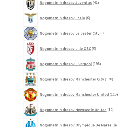
Nogometnih dresov Juventus
41
izdelkov
0
Nogometnih dresov Lazio
0
izdelkov
0
Nogometnih dresov Leicester City
0
izdelkov
0
Nogometnih dresov Lille OSC
0
izdelkov
198
Nogometnih dresov Liverpool
198
izdelkov
176
Nogometnih dresov Manchester City
176
izdelkov
115
Nogometnih dresov Manchester United
115
izdel
12
Nogometnih dresov Newcastle United
12
izdelkov
Nogometnih dresov Olympique De Marseille