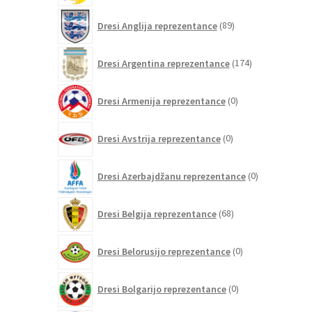
89
Dresi Anglija reprezentance
89
izdelkov
174
Dresi Argentina reprezentance
174
izdelkov
0
Dresi Armenija reprezentance
0
izdelkov
0
Dresi Avstrija reprezentance
0
izdelkov
0
Dresi Azerbajdžanu reprezentance
0
izdelkov
68
Dresi Belgija reprezentance
68
izdelkov
0
Dresi Belorusijo reprezentance
0
izdelkov
0
Dresi Bolgarijo reprezentance
0
izdelkov