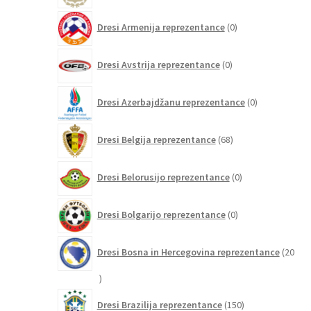
0
Dresi Armenija reprezentance
0
izdelkov
0
Dresi Avstrija reprezentance
0
izdelkov
0
Dresi Azerbajdžanu reprezentance
0
izdelkov
68
Dresi Belgija reprezentance
68
izdelkov
0
Dresi Belorusijo reprezentance
0
izdelkov
0
Dresi Bolgarijo reprezentance
0
izdelkov
Dresi Bosna in Hercegovina reprezentance
20
20
izdelkov
150
Dresi Brazilija reprezentance
150
izdelkov