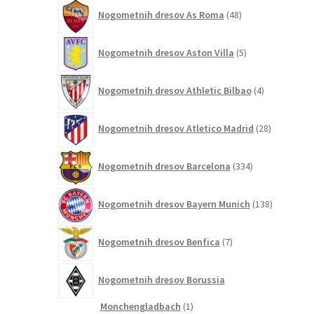
48
Nogometnih dresov As Roma
48
izdelkov
5
Nogometnih dresov Aston Villa
5
izdelkov
4
Nogometnih dresov Athletic Bilbao
4
izdelki
28
Nogometnih dresov Atletico Madrid
28
izdelkov
334
Nogometnih dresov Barcelona
334
izdelkov
138
Nogometnih dresov Bayern Munich
138
izdelkov
7
Nogometnih dresov Benfica
7
izdelkov
Nogometnih dresov Borussia
1
Monchengladbach
1