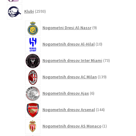
2593
Klubi
2593
izdelkov
9
Nogometni Dresi Al-Nassr
9
izdelkov
10
Nogometnih dresov Al-Hilal
10
izdelkov
73
Nogometnih dresov Inter Miami
73
izdelkov
139
Nogometnih dresov AC Milan
139
izdelkov
6
Nogometnih dresov Ajax
6
izdelkov
144
Nogometnih dresov Arsenal
144
izdelkov
1
Nogometnih dresov AS Monaco
1
izdelek