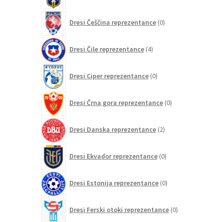
0
Dresi Češčina reprezentance
0
izdelkov
4
Dresi Čile reprezentance
4
izdelki
0
Dresi Ciper reprezentance
0
izdelkov
0
Dresi Črna gora reprezentance
0
izdelkov
2
Dresi Danska reprezentance
2
izdelka
0
Dresi Ekvador reprezentance
0
izdelkov
0
Dresi Estonija reprezentance
0
izdelkov
0
Dresi Ferski otoki reprezentance
0
izdelkov