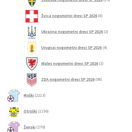
izdelkov
8
Švica nogometni dresi SP 2026
8
izdelkov
2
Ukrajina nogometni dresi SP 2026
2
izdelka
4
Urugvaj nogometni dresi SP 2026
4
izdelki
2
Wales nogometni dresi SP 2026
2
izdelka
98
ZDA nogometni dresi SP 2026
98
izdelkov
2213
Moški
2213
izdelkov
1156
Otroški
1156
izdelkov
270
Ženski
270
izdelkov