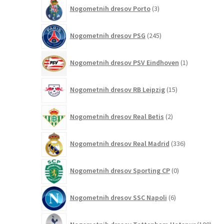
3
Nogometnih dresov Porto
3
izdelki
245
Nogometnih dresov PSG
245
izdelkov
1
Nogometnih dresov PSV Eindhoven
1
izdelek
15
Nogometnih dresov RB Leipzig
15
izdelkov
2
Nogometnih dresov Real Betis
2
izdelka
336
Nogometnih dresov Real Madrid
336
izdelkov
0
Nogometnih dresov Sporting CP
0
izdelkov
6
Nogometnih dresov SSC Napoli
6
izdelkov
100