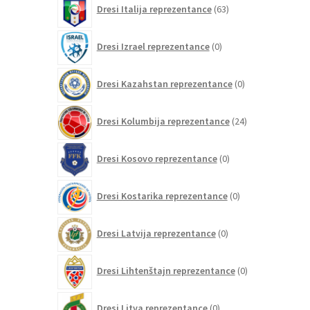
Dresi Italija reprezentance
63
izdelkov
0
Dresi Izrael reprezentance
0
izdelkov
0
Dresi Kazahstan reprezentance
0
izdelkov
24
Dresi Kolumbija reprezentance
24
izdelkov
0
Dresi Kosovo reprezentance
0
izdelkov
0
Dresi Kostarika reprezentance
0
izdelkov
0
Dresi Latvija reprezentance
0
izdelkov
0
Dresi Lihtenštajn reprezentance
0
izdelkov
0
Dresi Litva reprezentance
0