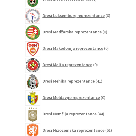
izdelkov
0
Dresi Luksemburg reprezentance
0
izdelkov
0
Dresi Madžarska reprezentance
0
izdelkov
0
Dresi Makedonija reprezentance
0
izdelkov
0
Dresi Malta reprezentance
0
izdelkov
41
Dresi Mehika reprezentance
41
izdelkov
0
Dresi Moldavijo reprezentance
0
izdelkov
44
Dresi Nemčija reprezentance
44
izdelkov
61
Dresi Nizozemska reprezentance
61
izdelkov