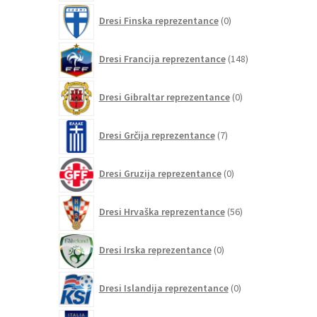
0
Dresi Finska reprezentance
0
izdelkov
148
Dresi Francija reprezentance
148
izdelkov
0
Dresi Gibraltar reprezentance
0
izdelkov
7
Dresi Grčija reprezentance
7
izdelkov
0
Dresi Gruzija reprezentance
0
izdelkov
56
Dresi Hrvaška reprezentance
56
izdelkov
0
Dresi Irska reprezentance
0
izdelkov
0
Dresi Islandija reprezentance
0
izdelkov
63