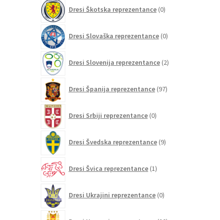
0
Dresi Škotska reprezentance
0
izdelkov
0
Dresi Slovaška reprezentance
0
izdelkov
2
Dresi Slovenija reprezentance
2
izdelka
97
Dresi Španija reprezentance
97
izdelkov
0
Dresi Srbiji reprezentance
0
izdelkov
9
Dresi Švedska reprezentance
9
izdelkov
1
Dresi Švica reprezentance
1
izdelek
0
Dresi Ukrajini reprezentance
0
izdelkov
20