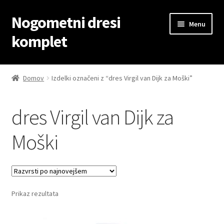
Nogometni dresi
Skip
Skip
Menu
to
to
komplet
navigation
content
Domov
Domov
Izdelki označeni z “dres Virgil van Dijk za Moški”
Blog
dres Virgil van Dijk za
Kontaktiraj nas
Moški
Košarica
Moj račun
Prikaz rezultata
Trgovina
Zaključek nakupa