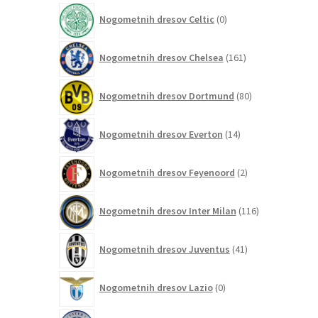
izdelek
0
Nogometnih dresov Celtic
0
izdelkov
161
Nogometnih dresov Chelsea
161
izdelkov
80
Nogometnih dresov Dortmund
80
izdelkov
14
Nogometnih dresov Everton
14
izdelkov
2
Nogometnih dresov Feyenoord
2
izdelka
116
Nogometnih dresov Inter Milan
116
izdelkov
41
Nogometnih dresov Juventus
41
izdelkov
0
Nogometnih dresov Lazio
0
izdelkov
0