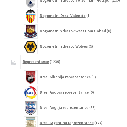
Nogometnih dresov Tottenham Hotspur
100
izde
1
Nogometni Dresi Valencia
1
izdelek
0
Nogometnih dresov West Ham United
0
izdelkov
6
Nogometnih dresov Wolves
6
izdelkov
1239
Reprezentance
1239
izdelkov
3
Dresi Albanija reprezentance
3
izdelki
0
Dresi Andora reprezentance
0
izdelkov
89
Dresi Anglija reprezentance
89
izdelkov
174
Dresi Argentina reprezentance
174
izdelkov