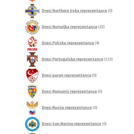
0
Dresi Northern Irska reprezentance
0
izdelkov
25
Dresi Norveška reprezentance
25
izdelkov
4
Dresi Poljska reprezentance
4
izdelki
118
Dresi Portugalska reprezentance
118
izdelkov
0
Dresi puran reprezentance
0
izdelkov
0
Dresi Romuniji reprezentance
0
izdelkov
0
Dresi Rusija reprezentance
0
izdelkov
0
Dresi San Marino reprezentance
0
izdelkov