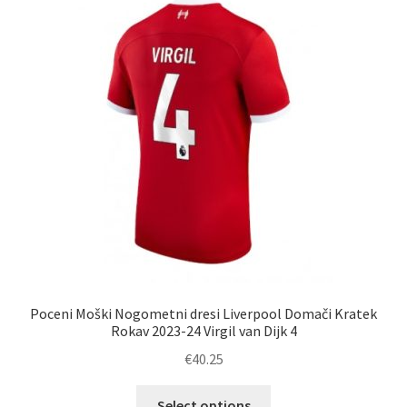
Poceni Moški Nogometni dresi Liverpool Domači Kratek
Rokav 2023-24 Virgil van Dijk 4
€
40.25
Ta
Select options