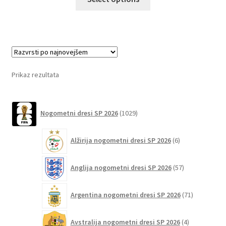
izdelek
ima
več
različic.
Možnosti
lahko
Prikaz rezultata
izberete
na
1029
strani
Nogometni dresi SP 2026
1029
izdelkov
izdelka
6
Alžirija nogometni dresi SP 2026
6
izdelkov
57
Anglija nogometni dresi SP 2026
57
izdelkov
71
Argentina nogometni dresi SP 2026
71
izdelkov
4
Avstralija nogometni dresi SP 2026
4