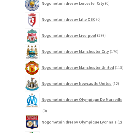
Nogometnih dresov Leicester City
0
izdelkov
0
Nogometnih dresov Lille OSC
0
izdelkov
198
Nogometnih dresov Liverpool
198
izdelkov
176
Nogometnih dresov Manchester City
176
izdelkov
115
Nogometnih dresov Manchester United
115
izdel
12
Nogometnih dresov Newcastle United
12
izdelkov
Nogometnih dresov Olympique De Marseille
0
0
izdelkov
2
Nogometnih dresov Olympique Lyonnais
2
izdelk