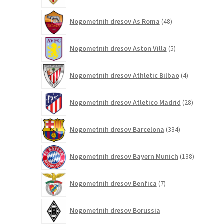
48
Nogometnih dresov As Roma
48
izdelkov
5
Nogometnih dresov Aston Villa
5
izdelkov
4
Nogometnih dresov Athletic Bilbao
4
izdelki
28
Nogometnih dresov Atletico Madrid
28
izdelkov
334
Nogometnih dresov Barcelona
334
izdelkov
138
Nogometnih dresov Bayern Munich
138
izdelkov
7
Nogometnih dresov Benfica
7
izdelkov
Nogometnih dresov Borussia