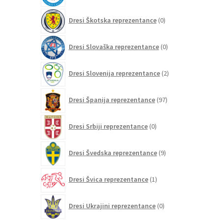
0
Dresi Škotska reprezentance
0
izdelkov
0
Dresi Slovaška reprezentance
0
izdelkov
2
Dresi Slovenija reprezentance
2
izdelka
97
Dresi Španija reprezentance
97
izdelkov
0
Dresi Srbiji reprezentance
0
izdelkov
9
Dresi Švedska reprezentance
9
izdelkov
1
Dresi Švica reprezentance
1
izdelek
0
Dresi Ukrajini reprezentance
0
izdelkov