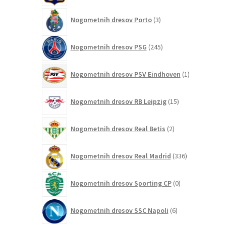
3
Nogometnih dresov Porto
3
izdelki
245
Nogometnih dresov PSG
245
izdelkov
1
Nogometnih dresov PSV Eindhoven
1
izdelek
15
Nogometnih dresov RB Leipzig
15
izdelkov
2
Nogometnih dresov Real Betis
2
izdelka
336
Nogometnih dresov Real Madrid
336
izdelkov
0
Nogometnih dresov Sporting CP
0
izdelkov
6
Nogometnih dresov SSC Napoli
6
izdelkov