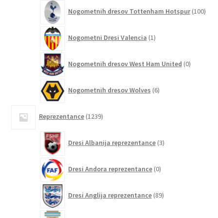
100
Nogometnih dresov Tottenham Hotspur
100
izde
1
Nogometni Dresi Valencia
1
izdelek
0
Nogometnih dresov West Ham United
0
izdelkov
6
Nogometnih dresov Wolves
6
izdelkov
1239
Reprezentance
1239
izdelkov
3
Dresi Albanija reprezentance
3
izdelki
0
Dresi Andora reprezentance
0
izdelkov
89
Dresi Anglija reprezentance
89
izdelkov
174