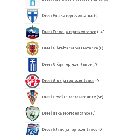
izdelkov
0
Dresi Finska reprezentance
0
izdelkov
148
Dresi Francija reprezentance
148
izdelkov
0
Dresi Gibraltar reprezentance
0
izdelkov
7
Dresi Grčija reprezentance
7
izdelkov
0
Dresi Gruzija reprezentance
0
izdelkov
56
Dresi Hrvaška reprezentance
56
izdelkov
0
Dresi Irska reprezentance
0
izdelkov
0
Dresi Islandija reprezentance
0
izdelkov