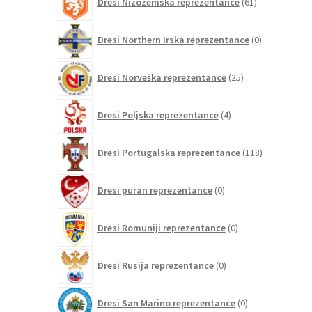
Dresi Nizozemska reprezentance
61
izdelkov
0
Dresi Northern Irska reprezentance
0
izdelkov
25
Dresi Norveška reprezentance
25
izdelkov
4
Dresi Poljska reprezentance
4
izdelki
118
Dresi Portugalska reprezentance
118
izdelkov
0
Dresi puran reprezentance
0
izdelkov
0
Dresi Romuniji reprezentance
0
izdelkov
0
Dresi Rusija reprezentance
0
izdelkov
0
Dresi San Marino reprezentance
0
izdelkov