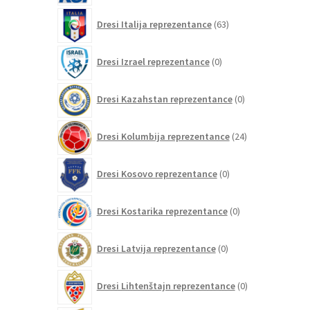
63
Dresi Italija reprezentance
63
izdelkov
0
Dresi Izrael reprezentance
0
izdelkov
0
Dresi Kazahstan reprezentance
0
izdelkov
24
Dresi Kolumbija reprezentance
24
izdelkov
0
Dresi Kosovo reprezentance
0
izdelkov
0
Dresi Kostarika reprezentance
0
izdelkov
0
Dresi Latvija reprezentance
0
izdelkov
0
Dresi Lihtenštajn reprezentance
0
izdelkov