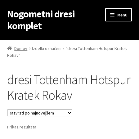
Nogometni dresi
Skip
Skip
Menu
to
to
komplet
navigation
content
Domov
Domov
Izdelki označeni z “dresi Tottenham Hotspur Kratek
Rokav”
Blog
Kontaktiraj nas
dresi Tottenham Hotspur
Košarica
Kratek Rokav
Moj račun
Trgovina
Prikaz rezultata
Zaključek nakupa