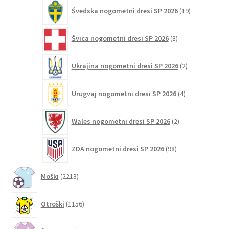
19
Švedska nogometni dresi SP 2026
19
izdelkov
8
Švica nogometni dresi SP 2026
8
izdelkov
2
Ukrajina nogometni dresi SP 2026
2
izdelka
4
Urugvaj nogometni dresi SP 2026
4
izdelki
2
Wales nogometni dresi SP 2026
2
izdelka
98
ZDA nogometni dresi SP 2026
98
izdelkov
2213
Moški
2213
izdelkov
1156
Otroški
1156
izdelkov
270