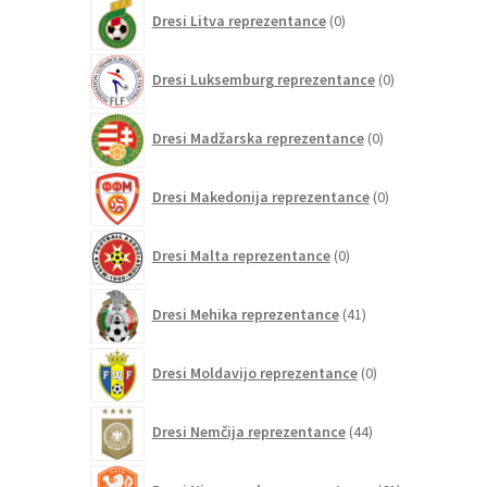
0
Dresi Litva reprezentance
0
izdelkov
0
Dresi Luksemburg reprezentance
0
izdelkov
0
Dresi Madžarska reprezentance
0
izdelkov
0
Dresi Makedonija reprezentance
0
izdelkov
0
Dresi Malta reprezentance
0
izdelkov
41
Dresi Mehika reprezentance
41
izdelkov
0
Dresi Moldavijo reprezentance
0
izdelkov
44
Dresi Nemčija reprezentance
44
izdelkov
61