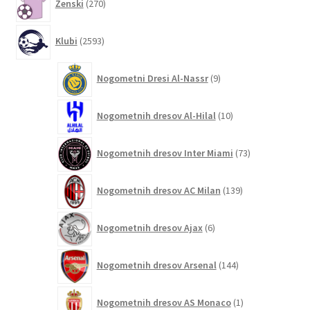
Ženski
270
izdelkov
2593
Klubi
2593
izdelkov
9
Nogometni Dresi Al-Nassr
9
izdelkov
10
Nogometnih dresov Al-Hilal
10
izdelkov
73
Nogometnih dresov Inter Miami
73
izdelkov
139
Nogometnih dresov AC Milan
139
izdelkov
6
Nogometnih dresov Ajax
6
izdelkov
144
Nogometnih dresov Arsenal
144
izdelkov
1
Nogometnih dresov AS Monaco
1
izdelek