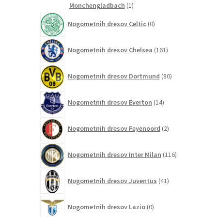
1
Monchengladbach
1
izdelek
0
Nogometnih dresov Celtic
0
izdelkov
161
Nogometnih dresov Chelsea
161
izdelkov
80
Nogometnih dresov Dortmund
80
izdelkov
14
Nogometnih dresov Everton
14
izdelkov
2
Nogometnih dresov Feyenoord
2
izdelka
116
Nogometnih dresov Inter Milan
116
izdelkov
41
Nogometnih dresov Juventus
41
izdelkov
0
Nogometnih dresov Lazio
0
izdelkov