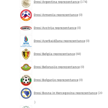
Dresi Argentina reprezentance
174
izdelkov
0
Dresi Armenija reprezentance
0
izdelkov
0
Dresi Avstrija reprezentance
0
izdelkov
0
Dresi Azerbajdžanu reprezentance
0
izdelkov
68
Dresi Belgija reprezentance
68
izdelkov
0
Dresi Belorusijo reprezentance
0
izdelkov
0
Dresi Bolgarijo reprezentance
0
izdelkov
Dresi Bosna in Hercegovina reprezentance
20
20
izdelkov
150