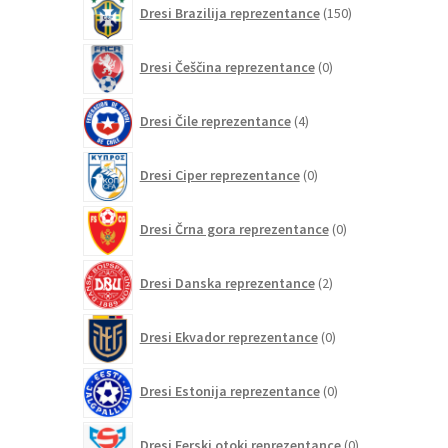
Dresi Brazilija reprezentance
150
izdelkov
0
Dresi Češčina reprezentance
0
izdelkov
4
Dresi Čile reprezentance
4
izdelki
0
Dresi Ciper reprezentance
0
izdelkov
0
Dresi Črna gora reprezentance
0
izdelkov
2
Dresi Danska reprezentance
2
izdelka
0
Dresi Ekvador reprezentance
0
izdelkov
0
Dresi Estonija reprezentance
0
izdelkov
0
Dresi Ferski otoki reprezentance
0