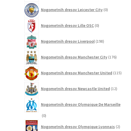
0
Nogometnih dresov Leicester City
0
izdelkov
0
Nogometnih dresov Lille OSC
0
izdelkov
198
Nogometnih dresov Liverpool
198
izdelkov
176
Nogometnih dresov Manchester City
176
izdelkov
115
Nogometnih dresov Manchester United
115
izdel
12
Nogometnih dresov Newcastle United
12
izdelkov
Nogometnih dresov Olympique De Marseille
0
0
izdelkov
2
Nogometnih dresov Olympique Lyonnais
2
izdelk