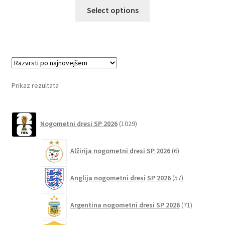
Ta
Select options
izdelek
ima
več
različic.
Možnosti
lahko
Prikaz rezultata
izberete
na
1029
strani
Nogometni dresi SP 2026
1029
izdelkov
izdelka
6
Alžirija nogometni dresi SP 2026
6
izdelkov
57
Anglija nogometni dresi SP 2026
57
izdelkov
71
Argentina nogometni dresi SP 2026
71
izdelkov