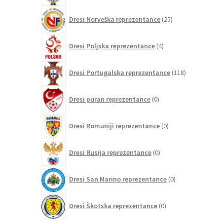
25
Dresi Norveška reprezentance
25
izdelkov
4
Dresi Poljska reprezentance
4
izdelki
118
Dresi Portugalska reprezentance
118
izdelkov
0
Dresi puran reprezentance
0
izdelkov
0
Dresi Romuniji reprezentance
0
izdelkov
0
Dresi Rusija reprezentance
0
izdelkov
0
Dresi San Marino reprezentance
0
izdelkov
0
Dresi Škotska reprezentance
0
izdelkov