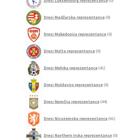
Dresi Luksemburg reprezentance
0
izdelkov
0
Dresi Madžarska reprezentance
0
izdelkov
0
Dresi Makedonija reprezentance
0
izdelkov
0
Dresi Malta reprezentance
0
izdelkov
41
Dresi Mehika reprezentance
41
izdelkov
0
Dresi Moldavijo reprezentance
0
izdelkov
44
Dresi Nemčija reprezentance
44
izdelkov
61
Dresi Nizozemska reprezentance
61
izdelkov
0
Dresi Northern Irska reprezentance
0
izdelkov