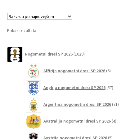
več
različic.
Možnosti
lahko
Prikaz rezultata
izberete
na
1029
strani
Nogometni dresi SP 2026
1029
izdelkov
izdelka
6
Alžirija nogometni dresi SP 2026
6
izdelkov
57
Anglija nogometni dresi SP 2026
57
izdelkov
71
Argentina nogometni dresi SP 2026
71
izdelkov
4
Avstralija nogometni dresi SP 2026
4
izdelki
5
Avstrija nogometni dresi SP 2026
5