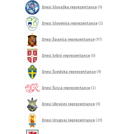
0
Dresi Slovaška reprezentance
0
izdelkov
2
Dresi Slovenija reprezentance
2
izdelka
97
Dresi Španija reprezentance
97
izdelkov
0
Dresi Srbiji reprezentance
0
izdelkov
9
Dresi Švedska reprezentance
9
izdelkov
1
Dresi Švica reprezentance
1
izdelek
0
Dresi Ukrajini reprezentance
0
izdelkov
20
Dresi Urugvaj reprezentance
20
izdelkov
2