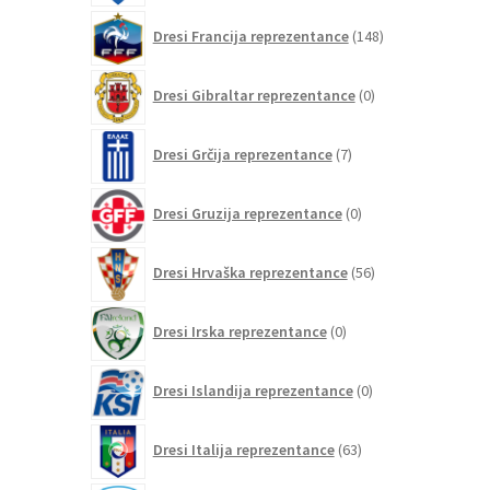
148
Dresi Francija reprezentance
148
izdelkov
0
Dresi Gibraltar reprezentance
0
izdelkov
7
Dresi Grčija reprezentance
7
izdelkov
0
Dresi Gruzija reprezentance
0
izdelkov
56
Dresi Hrvaška reprezentance
56
izdelkov
0
Dresi Irska reprezentance
0
izdelkov
0
Dresi Islandija reprezentance
0
izdelkov
63
Dresi Italija reprezentance
63
izdelkov