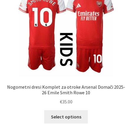
Nogometni dresi Komplet za otroke Arsenal Domači 2025-
26 Emile Smith Rowe 10
€
35.00
Ta
Select options
izdelek
ima