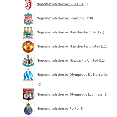
0
Nogometnih dresov Lille OSC
0
izdelkov
198
Nogometnih dresov Liverpool
198
izdelkov
176
Nogometnih dresov Manchester City
176
izdelkov
115
Nogometnih dresov Manchester United
115
izdel
12
Nogometnih dresov Newcastle United
12
izdelkov
Nogometnih dresov Olympique De Marseille
0
0
izdelkov
2
Nogometnih dresov Olympique Lyonnais
2
izdelk
3
Nogometnih dresov Porto
3
izdelki