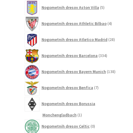
5
Nogometnih dresov Aston Villa
5
izdelkov
4
Nogometnih dresov Athletic Bilbao
4
izdelki
28
Nogometnih dresov Atletico Madrid
28
izdelkov
334
Nogometnih dresov Barcelona
334
izdelkov
138
Nogometnih dresov Bayern Munich
138
izdelkov
7
Nogometnih dresov Benfica
7
izdelkov
Nogometnih dresov Borussia
1
Monchengladbach
1
izdelek
0
Nogometnih dresov Celtic
0
izdelkov