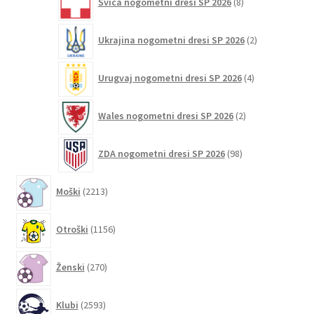
Švica nogometni dresi SP 2026
8
izdelkov
2
Ukrajina nogometni dresi SP 2026
2
izdelka
4
Urugvaj nogometni dresi SP 2026
4
izdelki
2
Wales nogometni dresi SP 2026
2
izdelka
98
ZDA nogometni dresi SP 2026
98
izdelkov
2213
Moški
2213
izdelkov
1156
Otroški
1156
izdelkov
270
Ženski
270
izdelkov
2593
Klubi
2593
izdelkov