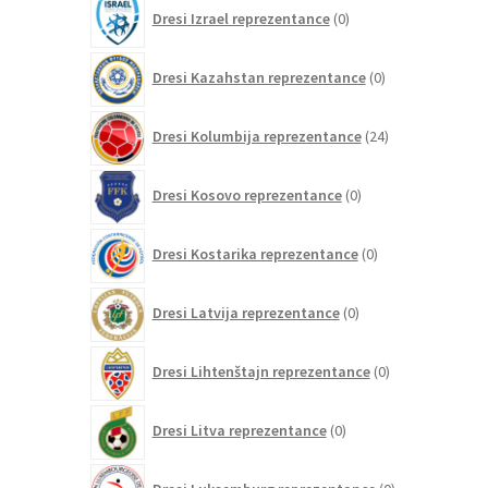
0
Dresi Izrael reprezentance
0
izdelkov
0
Dresi Kazahstan reprezentance
0
izdelkov
24
Dresi Kolumbija reprezentance
24
izdelkov
0
Dresi Kosovo reprezentance
0
izdelkov
0
Dresi Kostarika reprezentance
0
izdelkov
0
Dresi Latvija reprezentance
0
izdelkov
0
Dresi Lihtenštajn reprezentance
0
izdelkov
0
Dresi Litva reprezentance
0
izdelkov
0