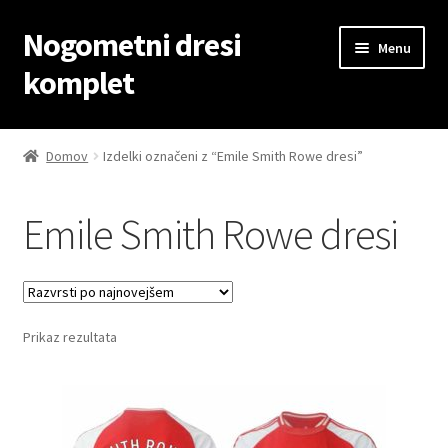
Nogometni dresi
Skip
Skip
Menu
to
to
komplet
navigation
content
Domov
Domov
Izdelki označeni z “Emile Smith Rowe dresi”
Blog
Emile Smith Rowe dresi
Kontaktiraj nas
Košarica
Prikaz rezultata
Moj račun
Trgovina
Zaključek nakupa