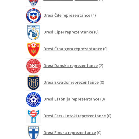
izdelkov
4
Dresi Čile reprezentance
4
izdelki
0
Dresi Ciper reprezentance
0
izdelkov
0
Dresi Črna gora reprezentance
0
izdelkov
2
Dresi Danska reprezentance
2
izdelka
0
Dresi Ekvador reprezentance
0
izdelkov
0
Dresi Estonija reprezentance
0
izdelkov
0
Dresi Ferski otoki reprezentance
0
izdelkov
0
Dresi Finska reprezentance
0
izdelkov