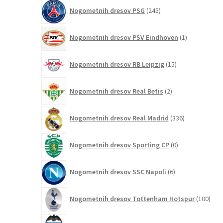
245
Nogometnih dresov PSG
245
izdelkov
1
Nogometnih dresov PSV Eindhoven
1
izdelek
15
Nogometnih dresov RB Leipzig
15
izdelkov
2
Nogometnih dresov Real Betis
2
izdelka
336
Nogometnih dresov Real Madrid
336
izdelkov
0
Nogometnih dresov Sporting CP
0
izdelkov
6
Nogometnih dresov SSC Napoli
6
izdelkov
100
Nogometnih dresov Tottenham Hotspur
100
izde
1