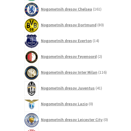
161
Nogometnih dresov Chelsea
161
izdelkov
80
Nogometnih dresov Dortmund
80
izdelkov
14
Nogometnih dresov Everton
14
izdelkov
2
Nogometnih dresov Feyenoord
2
izdelka
116
Nogometnih dresov Inter Milan
116
izdelkov
41
Nogometnih dresov Juventus
41
izdelkov
0
Nogometnih dresov Lazio
0
izdelkov
0
Nogometnih dresov Leicester City
0
izdelkov