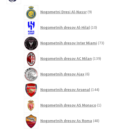
9
Nogometni Dresi Al-Nassr
9
izdelkov
10
Nogometnih dresov Al-Hilal
10
izdelkov
73
Nogometnih dresov Inter Miami
73
izdelkov
139
Nogometnih dresov AC Milan
139
izdelkov
6
Nogometnih dresov Ajax
6
izdelkov
144
Nogometnih dresov Arsenal
144
izdelkov
1
Nogometnih dresov AS Monaco
1
izdelek
48
Nogometnih dresov As Roma
48
izdelkov