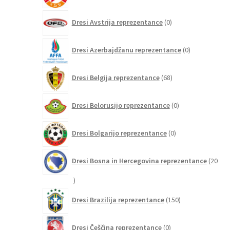
0
Dresi Avstrija reprezentance
0
izdelkov
0
Dresi Azerbajdžanu reprezentance
0
izdelkov
68
Dresi Belgija reprezentance
68
izdelkov
0
Dresi Belorusijo reprezentance
0
izdelkov
0
Dresi Bolgarijo reprezentance
0
izdelkov
Dresi Bosna in Hercegovina reprezentance
20
20
izdelkov
150
Dresi Brazilija reprezentance
150
izdelkov
0
Dresi Češčina reprezentance
0