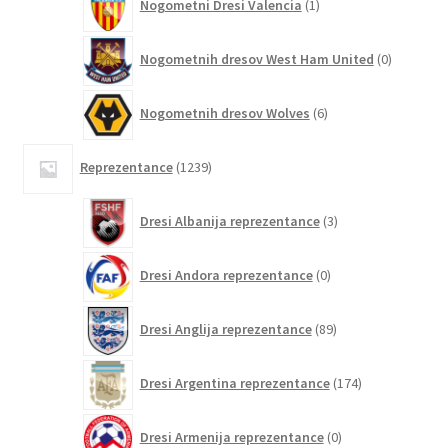
Nogometni Dresi Valencia
1
izdelek
0
Nogometnih dresov West Ham United
0
izdelkov
6
Nogometnih dresov Wolves
6
izdelkov
1239
Reprezentance
1239
izdelkov
3
Dresi Albanija reprezentance
3
izdelki
0
Dresi Andora reprezentance
0
izdelkov
89
Dresi Anglija reprezentance
89
izdelkov
174
Dresi Argentina reprezentance
174
izdelkov
0
Dresi Armenija reprezentance
0
izdelkov