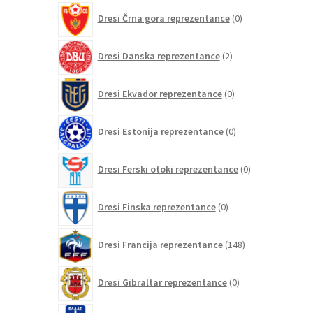
0
Dresi Črna gora reprezentance
0
izdelkov
2
Dresi Danska reprezentance
2
izdelka
0
Dresi Ekvador reprezentance
0
izdelkov
0
Dresi Estonija reprezentance
0
izdelkov
0
Dresi Ferski otoki reprezentance
0
izdelkov
0
Dresi Finska reprezentance
0
izdelkov
148
Dresi Francija reprezentance
148
izdelkov
0
Dresi Gibraltar reprezentance
0
izdelkov
7