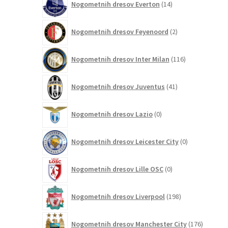
Nogometnih dresov Everton
14
izdelkov
2
Nogometnih dresov Feyenoord
2
izdelka
116
Nogometnih dresov Inter Milan
116
izdelkov
41
Nogometnih dresov Juventus
41
izdelkov
0
Nogometnih dresov Lazio
0
izdelkov
0
Nogometnih dresov Leicester City
0
izdelkov
0
Nogometnih dresov Lille OSC
0
izdelkov
198
Nogometnih dresov Liverpool
198
izdelkov
176
Nogometnih dresov Manchester City
176