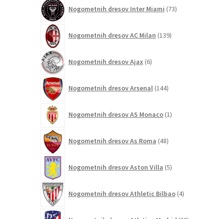
73
Nogometnih dresov Inter Miami
73
izdelkov
139
Nogometnih dresov AC Milan
139
izdelkov
6
Nogometnih dresov Ajax
6
izdelkov
144
Nogometnih dresov Arsenal
144
izdelkov
1
Nogometnih dresov AS Monaco
1
izdelek
48
Nogometnih dresov As Roma
48
izdelkov
5
Nogometnih dresov Aston Villa
5
izdelkov
4
Nogometnih dresov Athletic Bilbao
4
izdelki
28