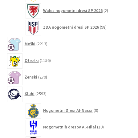
2
Wales nogometni dresi SP 2026
2
izdelka
98
ZDA nogometni dresi SP 2026
98
izdelkov
2213
Moški
2213
izdelkov
1156
Otroški
1156
izdelkov
270
Ženski
270
izdelkov
2593
Klubi
2593
izdelkov
9
Nogometni Dresi Al-Nassr
9
izdelkov
10
Nogometnih dresov Al-Hilal
10
izdelkov