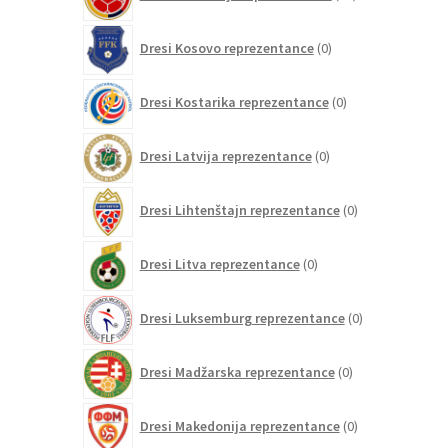
izdelkov
0
Dresi Kosovo reprezentance
0
izdelkov
0
Dresi Kostarika reprezentance
0
izdelkov
0
Dresi Latvija reprezentance
0
izdelkov
0
Dresi Lihtenštajn reprezentance
0
izdelkov
0
Dresi Litva reprezentance
0
izdelkov
0
Dresi Luksemburg reprezentance
0
izdelkov
0
Dresi Madžarska reprezentance
0
izdelkov
0
Dresi Makedonija reprezentance
0
izdelkov