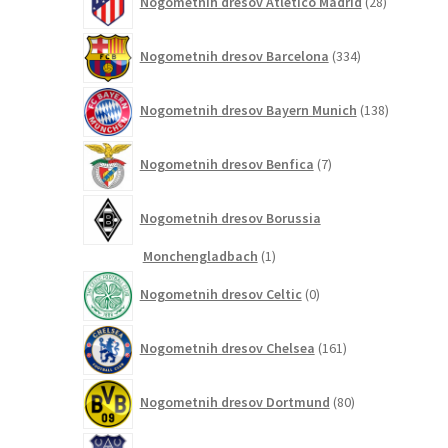
Nogometnih dresov Atletico Madrid
28
izdelkov
334
Nogometnih dresov Barcelona
334
izdelkov
138
Nogometnih dresov Bayern Munich
138
izdelkov
7
Nogometnih dresov Benfica
7
izdelkov
Nogometnih dresov Borussia
1
Monchengladbach
1
izdelek
0
Nogometnih dresov Celtic
0
izdelkov
161
Nogometnih dresov Chelsea
161
izdelkov
80
Nogometnih dresov Dortmund
80
izdelkov
14