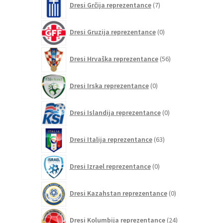
Dresi Grčija reprezentance
7
izdelkov
0
Dresi Gruzija reprezentance
0
izdelkov
56
Dresi Hrvaška reprezentance
56
izdelkov
0
Dresi Irska reprezentance
0
izdelkov
0
Dresi Islandija reprezentance
0
izdelkov
63
Dresi Italija reprezentance
63
izdelkov
0
Dresi Izrael reprezentance
0
izdelkov
0
Dresi Kazahstan reprezentance
0
izdelkov
24
Dresi Kolumbija reprezentance
24