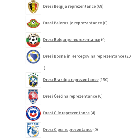
68
Dresi Belgija reprezentance
68
izdelkov
0
Dresi Belorusijo reprezentance
0
izdelkov
0
Dresi Bolgarijo reprezentance
0
izdelkov
Dresi Bosna in Hercegovina reprezentance
20
20
izdelkov
150
Dresi Brazilija reprezentance
150
izdelkov
0
Dresi Češčina reprezentance
0
izdelkov
4
Dresi Čile reprezentance
4
izdelki
0
Dresi Ciper reprezentance
0
izdelkov