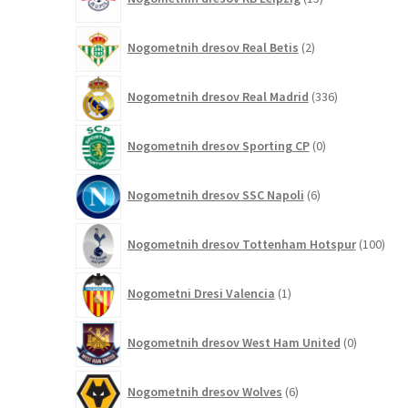
izdelkov
2
Nogometnih dresov Real Betis
2
izdelka
336
Nogometnih dresov Real Madrid
336
izdelkov
0
Nogometnih dresov Sporting CP
0
izdelkov
6
Nogometnih dresov SSC Napoli
6
izdelkov
100
Nogometnih dresov Tottenham Hotspur
100
izde
1
Nogometni Dresi Valencia
1
izdelek
0
Nogometnih dresov West Ham United
0
izdelkov
6
Nogometnih dresov Wolves
6
izdelkov