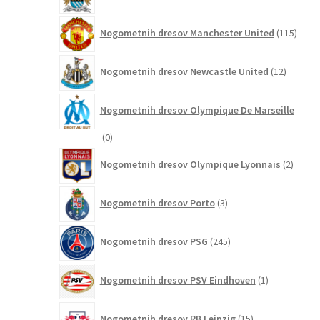
izdelkov
115
Nogometnih dresov Manchester United
115
izdel
12
Nogometnih dresov Newcastle United
12
izdelkov
Nogometnih dresov Olympique De Marseille
0
0
izdelkov
2
Nogometnih dresov Olympique Lyonnais
2
izdelk
3
Nogometnih dresov Porto
3
izdelki
245
Nogometnih dresov PSG
245
izdelkov
1
Nogometnih dresov PSV Eindhoven
1
izdelek
15
Nogometnih dresov RB Leipzig
15