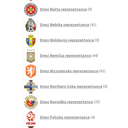
0
Dresi Malta reprezentance
0
izdelkov
41
Dresi Mehika reprezentance
41
izdelkov
0
Dresi Moldavijo reprezentance
0
izdelkov
44
Dresi Nemčija reprezentance
44
izdelkov
61
Dresi Nizozemska reprezentance
61
izdelkov
0
Dresi Northern Irska reprezentance
0
izdelkov
25
Dresi Norveška reprezentance
25
izdelkov
4
Dresi Poljska reprezentance
4
izdelki