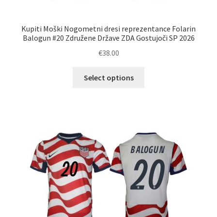
Kupiti Moški Nogometni dresi reprezentance Folarin
Balogun #20 Združene Države ZDA Gostujoči SP 2026
€
38.00
Ta
Select options
izdelek
ima
več
različic.
Možnosti
lahko
izberete
na
strani
izdelka