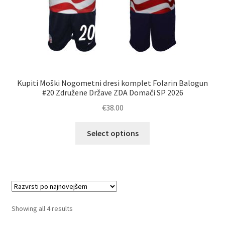
Kupiti Moški Nogometni dresi komplet Folarin Balogun
#20 Združene Države ZDA Domači SP 2026
€
38.00
Ta
Select options
izdelek
ima
več
različic.
Možnosti
lahko
Sorted
Showing all 4 results
izberete
by