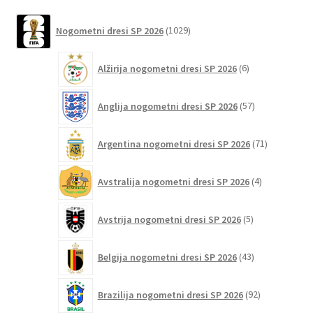
na
latest
1029
strani
Nogometni dresi SP 2026
1029
izdelkov
izdelka
6
Alžirija nogometni dresi SP 2026
6
izdelkov
57
Anglija nogometni dresi SP 2026
57
izdelkov
71
Argentina nogometni dresi SP 2026
71
izdelkov
4
Avstralija nogometni dresi SP 2026
4
izdelki
5
Avstrija nogometni dresi SP 2026
5
izdelkov
43
Belgija nogometni dresi SP 2026
43
izdelkov
92
Brazilija nogometni dresi SP 2026
92
izdelkov