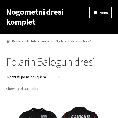
Nogometni dresi
Skip
Skip
Menu
to
to
komplet
navigation
content
Domov
Domov
Izdelki označeni z “Folarin Balogun dresi”
Blog
Folarin Balogun dresi
Kontaktiraj nas
Košarica
Sorted
Showing all 4 results
Moj račun
by
latest
Trgovina
Zaključek nakupa