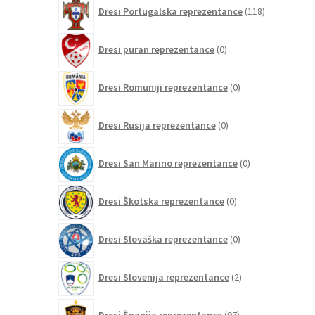
118
Dresi Portugalska reprezentance
118
izdelkov
0
Dresi puran reprezentance
0
izdelkov
0
Dresi Romuniji reprezentance
0
izdelkov
0
Dresi Rusija reprezentance
0
izdelkov
0
Dresi San Marino reprezentance
0
izdelkov
0
Dresi Škotska reprezentance
0
izdelkov
0
Dresi Slovaška reprezentance
0
izdelkov
2
Dresi Slovenija reprezentance
2
izdelka
97