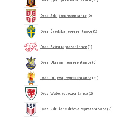
Dresi Španija reprezentance
97
izdelkov
0
Dresi Srbiji reprezentance
0
izdelkov
9
Dresi Švedska reprezentance
9
izdelkov
1
Dresi Švica reprezentance
1
izdelek
0
Dresi Ukrajini reprezentance
0
izdelkov
20
Dresi Urugvaj reprezentance
20
izdelkov
2
Dresi Wales reprezentance
2
izdelka
5
Dresi Združene države reprezentance
5
izdelkov