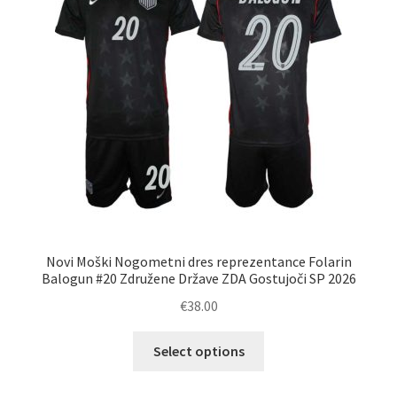
Novi Moški Nogometni dres reprezentance Folarin
Balogun #20 Združene Države ZDA Gostujoči SP 2026
€
38.00
Ta
Select options
izdelek
ima