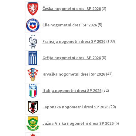
3
Češka nogometni dresi SP 2026
3
izdelki
5
Čile nogometni dresi SP 2026
5
izdelkov
108
Francija nogometni dresi SP 2026
108
izdelkov
8
Grčija nogometni dresi SP 2026
8
izdelkov
47
Hrvaška nogometni dresi SP 2026
47
izdelkov
32
Italija nogometni dresi SP 2026
32
izdelkov
20
Japonska nogometni dresi SP 2026
20
izdelkov
6
Južna Afrika nogometni dresi SP 2026
6
izdelkov
12