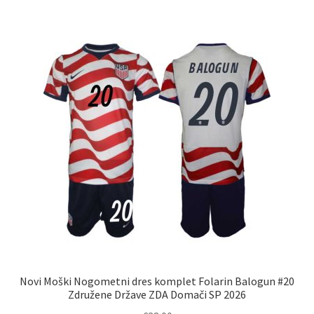
več
različic.
Možnosti
lahko
izberete
na
strani
izdelka
Novi Moški Nogometni dres komplet Folarin Balogun #20
Združene Države ZDA Domači SP 2026