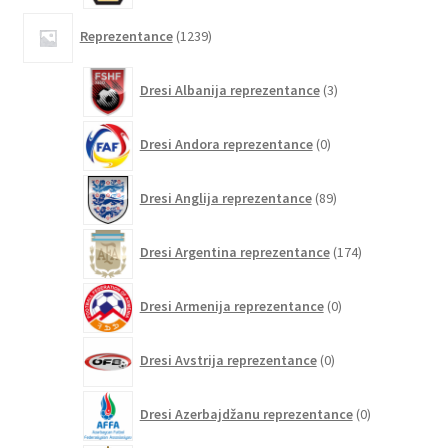
1239
Reprezentance
1239
izdelkov
3
Dresi Albanija reprezentance
3
izdelki
0
Dresi Andora reprezentance
0
izdelkov
89
Dresi Anglija reprezentance
89
izdelkov
174
Dresi Argentina reprezentance
174
izdelkov
0
Dresi Armenija reprezentance
0
izdelkov
0
Dresi Avstrija reprezentance
0
izdelkov
0
Dresi Azerbajdžanu reprezentance
0
izdelkov