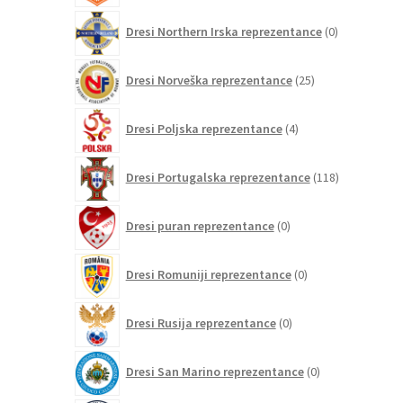
0
Dresi Northern Irska reprezentance
0
izdelkov
25
Dresi Norveška reprezentance
25
izdelkov
4
Dresi Poljska reprezentance
4
izdelki
118
Dresi Portugalska reprezentance
118
izdelkov
0
Dresi puran reprezentance
0
izdelkov
0
Dresi Romuniji reprezentance
0
izdelkov
0
Dresi Rusija reprezentance
0
izdelkov
0
Dresi San Marino reprezentance
0
izdelkov