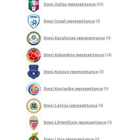
Dresi Italija reprezentance
63
izdelkov
0
Dresi Izrael reprezentance
0
izdelkov
0
Dresi Kazahstan reprezentance
0
izdelkov
24
Dresi Kolumbija reprezentance
24
izdelkov
0
Dresi Kosovo reprezentance
0
izdelkov
0
Dresi Kostarika reprezentance
0
izdelkov
0
Dresi Latvija reprezentance
0
izdelkov
0
Dresi Lihtenštajn reprezentance
0
izdelkov
0
Dresi Litva reprezentance
0