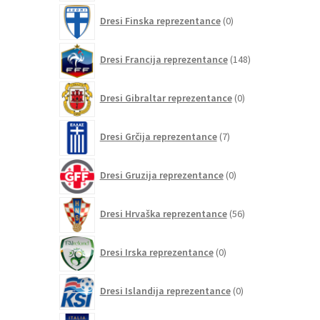
0
Dresi Finska reprezentance
0
izdelkov
148
Dresi Francija reprezentance
148
izdelkov
0
Dresi Gibraltar reprezentance
0
izdelkov
7
Dresi Grčija reprezentance
7
izdelkov
0
Dresi Gruzija reprezentance
0
izdelkov
56
Dresi Hrvaška reprezentance
56
izdelkov
0
Dresi Irska reprezentance
0
izdelkov
0
Dresi Islandija reprezentance
0
izdelkov
63