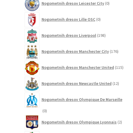
Nogometnih dresov Leicester City
0
izdelkov
0
Nogometnih dresov Lille OSC
0
izdelkov
198
Nogometnih dresov Liverpool
198
izdelkov
176
Nogometnih dresov Manchester City
176
izdelkov
115
Nogometnih dresov Manchester United
115
izdel
12
Nogometnih dresov Newcastle United
12
izdelkov
Nogometnih dresov Olympique De Marseille
0
0
izdelkov
2
Nogometnih dresov Olympique Lyonnais
2
izdelk