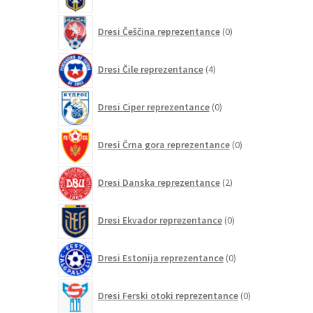
0
Dresi Češčina reprezentance
0
izdelkov
4
Dresi Čile reprezentance
4
izdelki
0
Dresi Ciper reprezentance
0
izdelkov
0
Dresi Črna gora reprezentance
0
izdelkov
2
Dresi Danska reprezentance
2
izdelka
0
Dresi Ekvador reprezentance
0
izdelkov
0
Dresi Estonija reprezentance
0
izdelkov
0
Dresi Ferski otoki reprezentance
0
izdelkov