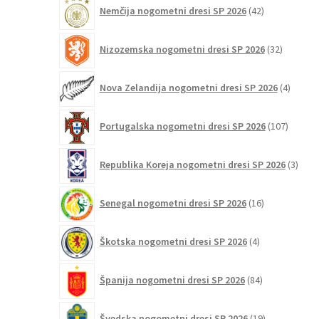
42
Nemčija nogometni dresi SP 2026
42
izdelkov
32
Nizozemska nogometni dresi SP 2026
32
izdelkov
4
Nova Zelandija nogometni dresi SP 2026
4
izdelki
107
Portugalska nogometni dresi SP 2026
107
izdelko
3
Republika Koreja nogometni dresi SP 2026
3
izdelk
16
Senegal nogometni dresi SP 2026
16
izdelkov
4
Škotska nogometni dresi SP 2026
4
izdelki
84
Španija nogometni dresi SP 2026
84
izdelkov
19
Švedska nogometni dresi SP 2026
19