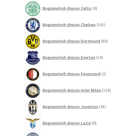
izdelek
0
Nogometnih dresov Celtic
0
izdelkov
161
Nogometnih dresov Chelsea
161
izdelkov
80
Nogometnih dresov Dortmund
80
izdelkov
14
Nogometnih dresov Everton
14
izdelkov
2
Nogometnih dresov Feyenoord
2
izdelka
116
Nogometnih dresov Inter Milan
116
izdelkov
41
Nogometnih dresov Juventus
41
izdelkov
0
Nogometnih dresov Lazio
0
izdelkov
0