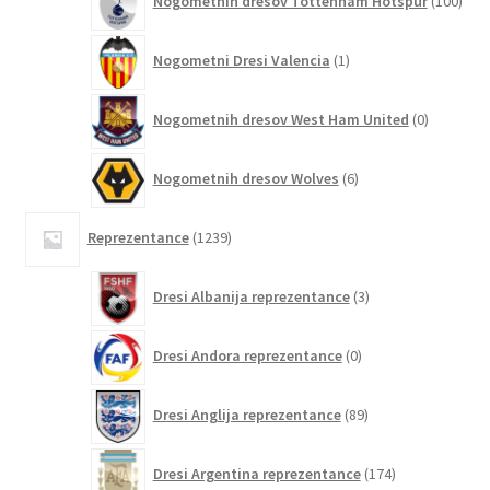
Nogometnih dresov Tottenham Hotspur
100
izde
1
Nogometni Dresi Valencia
1
izdelek
0
Nogometnih dresov West Ham United
0
izdelkov
6
Nogometnih dresov Wolves
6
izdelkov
1239
Reprezentance
1239
izdelkov
3
Dresi Albanija reprezentance
3
izdelki
0
Dresi Andora reprezentance
0
izdelkov
89
Dresi Anglija reprezentance
89
izdelkov
174
Dresi Argentina reprezentance
174
izdelkov