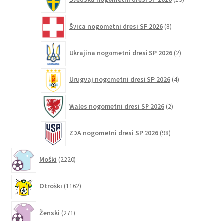
izdelkov
8
Švica nogometni dresi SP 2026
8
izdelkov
2
Ukrajina nogometni dresi SP 2026
2
izdelka
4
Urugvaj nogometni dresi SP 2026
4
izdelki
2
Wales nogometni dresi SP 2026
2
izdelka
98
ZDA nogometni dresi SP 2026
98
izdelkov
2220
Moški
2220
izdelkov
1162
Otroški
1162
izdelkov
271
Ženski
271
izdelkov