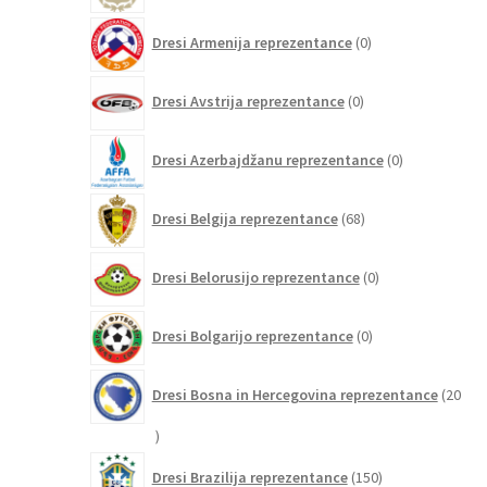
0
Dresi Armenija reprezentance
0
izdelkov
0
Dresi Avstrija reprezentance
0
izdelkov
0
Dresi Azerbajdžanu reprezentance
0
izdelkov
68
Dresi Belgija reprezentance
68
izdelkov
0
Dresi Belorusijo reprezentance
0
izdelkov
0
Dresi Bolgarijo reprezentance
0
izdelkov
Dresi Bosna in Hercegovina reprezentance
20
20
izdelkov
150
Dresi Brazilija reprezentance
150
izdelkov