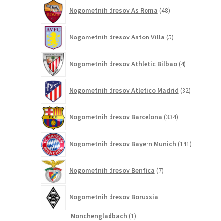
48
Nogometnih dresov As Roma
48
izdelkov
5
Nogometnih dresov Aston Villa
5
izdelkov
4
Nogometnih dresov Athletic Bilbao
4
izdelki
32
Nogometnih dresov Atletico Madrid
32
izdelkov
334
Nogometnih dresov Barcelona
334
izdelkov
141
Nogometnih dresov Bayern Munich
141
izdelkov
7
Nogometnih dresov Benfica
7
izdelkov
Nogometnih dresov Borussia
1
Monchengladbach
1