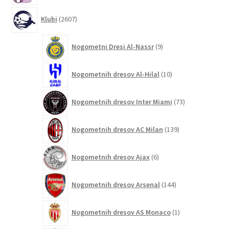
2607
Klubi
2607
izdelkov
9
Nogometni Dresi Al-Nassr
9
izdelkov
10
Nogometnih dresov Al-Hilal
10
izdelkov
73
Nogometnih dresov Inter Miami
73
izdelkov
139
Nogometnih dresov AC Milan
139
izdelkov
6
Nogometnih dresov Ajax
6
izdelkov
144
Nogometnih dresov Arsenal
144
izdelkov
1
Nogometnih dresov AS Monaco
1
izdelek