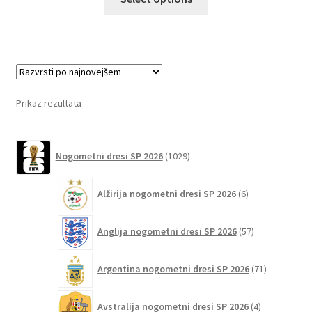
izdelek
ima
več
različic.
Možnosti
lahko
Prikaz rezultata
izberete
na
1029
strani
Nogometni dresi SP 2026
1029
izdelkov
izdelka
6
Alžirija nogometni dresi SP 2026
6
izdelkov
57
Anglija nogometni dresi SP 2026
57
izdelkov
71
Argentina nogometni dresi SP 2026
71
izdelkov
4
Avstralija nogometni dresi SP 2026
4