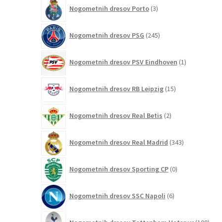
3
Nogometnih dresov Porto
3
izdelki
245
Nogometnih dresov PSG
245
izdelkov
1
Nogometnih dresov PSV Eindhoven
1
izdelek
15
Nogometnih dresov RB Leipzig
15
izdelkov
2
Nogometnih dresov Real Betis
2
izdelka
343
Nogometnih dresov Real Madrid
343
izdelkov
0
Nogometnih dresov Sporting CP
0
izdelkov
6
Nogometnih dresov SSC Napoli
6
izdelkov
100