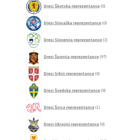
0
Dresi Škotska reprezentance
0
izdelkov
0
Dresi Slovaška reprezentance
0
izdelkov
2
Dresi Slovenija reprezentance
2
izdelka
97
Dresi Španija reprezentance
97
izdelkov
0
Dresi Srbiji reprezentance
0
izdelkov
9
Dresi Švedska reprezentance
9
izdelkov
1
Dresi Švica reprezentance
1
izdelek
0
Dresi Ukrajini reprezentance
0
izdelkov
20