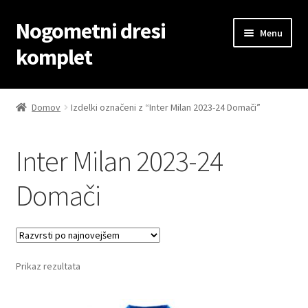
Nogometni dresi
Skip
Skip
Menu
to
to
komplet
navigation
content
Domov
Domov
Izdelki označeni z “Inter Milan 2023-24 Domači”
Blog
Inter Milan 2023-24
Kontaktiraj nas
Domači
Košarica
Moj račun
Prikaz rezultata
Trgovina
Zaključek nakupa