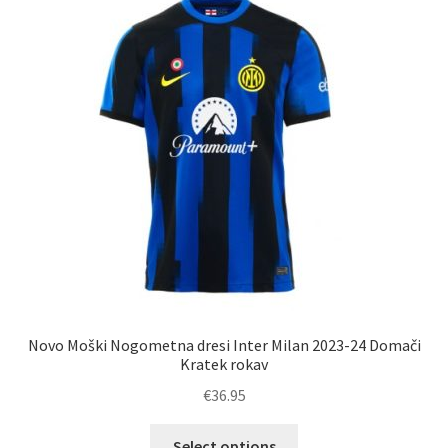
Novo Moški Nogometna dresi Inter Milan 2023-24 Domači
Kratek rokav
€
36.95
Ta
Select options