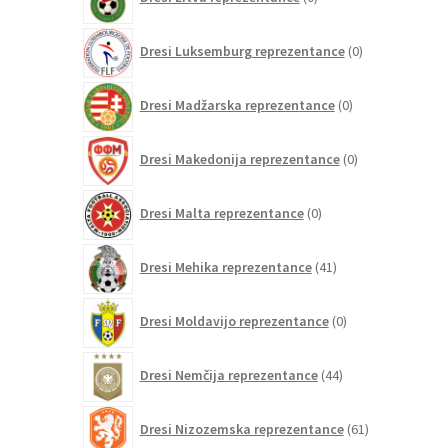
izdelkov
0
Dresi Luksemburg reprezentance
0
izdelkov
0
Dresi Madžarska reprezentance
0
izdelkov
0
Dresi Makedonija reprezentance
0
izdelkov
0
Dresi Malta reprezentance
0
izdelkov
41
Dresi Mehika reprezentance
41
izdelkov
0
Dresi Moldavijo reprezentance
0
izdelkov
44
Dresi Nemčija reprezentance
44
izdelkov
61
Dresi Nizozemska reprezentance
61
izdelkov