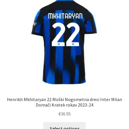
Henrikh Mkhitaryan 22 Moški Nogometna dresi Inter Milan
Domači Kratek rokav 2023-24
€
36.95
Ta
Select options