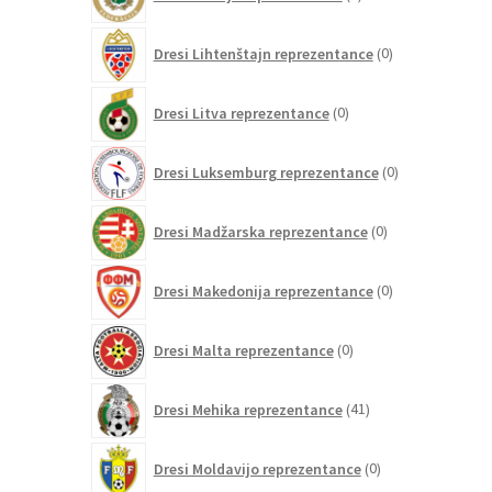
izdelkov
0
Dresi Lihtenštajn reprezentance
0
izdelkov
0
Dresi Litva reprezentance
0
izdelkov
0
Dresi Luksemburg reprezentance
0
izdelkov
0
Dresi Madžarska reprezentance
0
izdelkov
0
Dresi Makedonija reprezentance
0
izdelkov
0
Dresi Malta reprezentance
0
izdelkov
41
Dresi Mehika reprezentance
41
izdelkov
0
Dresi Moldavijo reprezentance
0
izdelkov