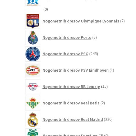
0
0
izdelkov
2
Nogometnih dresov Olympique Lyonnais
2
izdelk
3
Nogometnih dresov Porto
3
izdelki
245
Nogometnih dresov PSG
245
izdelkov
1
Nogometnih dresov PSV Eindhoven
1
izdelek
15
Nogometnih dresov RB Leipzig
15
izdelkov
2
Nogometnih dresov Real Betis
2
izdelka
336
Nogometnih dresov Real Madrid
336
izdelkov
0
Nogometnih dresov Sporting CP
0