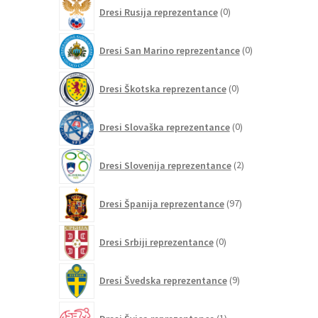
0
Dresi Rusija reprezentance
0
izdelkov
0
Dresi San Marino reprezentance
0
izdelkov
0
Dresi Škotska reprezentance
0
izdelkov
0
Dresi Slovaška reprezentance
0
izdelkov
2
Dresi Slovenija reprezentance
2
izdelka
97
Dresi Španija reprezentance
97
izdelkov
0
Dresi Srbiji reprezentance
0
izdelkov
9
Dresi Švedska reprezentance
9
izdelkov
1