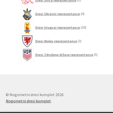
Dresi Švica reprezentance
1
izdelek
0
Dresi Ukrajini reprezentance
0
izdelkov
20
Dresi Urugvaj reprezentance
20
izdelkov
2
Dresi Wales reprezentance
2
izdelka
5
Dresi Združene države reprezentance
5
izdelkov
© Nogometni dresi komplet 2026
Nogometni dresi komplet
.