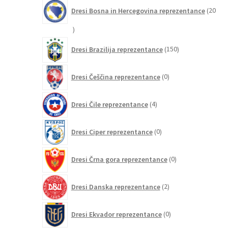
Dresi Bosna in Hercegovina reprezentance
20
20
izdelkov
150
Dresi Brazilija reprezentance
150
izdelkov
0
Dresi Češčina reprezentance
0
izdelkov
4
Dresi Čile reprezentance
4
izdelki
0
Dresi Ciper reprezentance
0
izdelkov
0
Dresi Črna gora reprezentance
0
izdelkov
2
Dresi Danska reprezentance
2
izdelka
0
Dresi Ekvador reprezentance
0
izdelkov