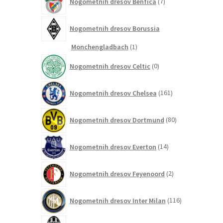
Nogometnih dresov Benfica
7
izdelkov
Nogometnih dresov Borussia
1
Monchengladbach
1
izdelek
0
Nogometnih dresov Celtic
0
izdelkov
161
Nogometnih dresov Chelsea
161
izdelkov
80
Nogometnih dresov Dortmund
80
izdelkov
14
Nogometnih dresov Everton
14
izdelkov
2
Nogometnih dresov Feyenoord
2
izdelka
116
Nogometnih dresov Inter Milan
116
izdelkov
41