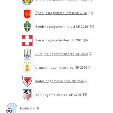
izdelki
84
Španija nogometni dresi SP 2026
84
izdelkov
19
Švedska nogometni dresi SP 2026
19
izdelkov
8
Švica nogometni dresi SP 2026
8
izdelkov
2
Ukrajina nogometni dresi SP 2026
2
izdelka
4
Urugvaj nogometni dresi SP 2026
4
izdelki
2
Wales nogometni dresi SP 2026
2
izdelka
98
ZDA nogometni dresi SP 2026
98
izdelkov
2213
Moški
2213
izdelkov