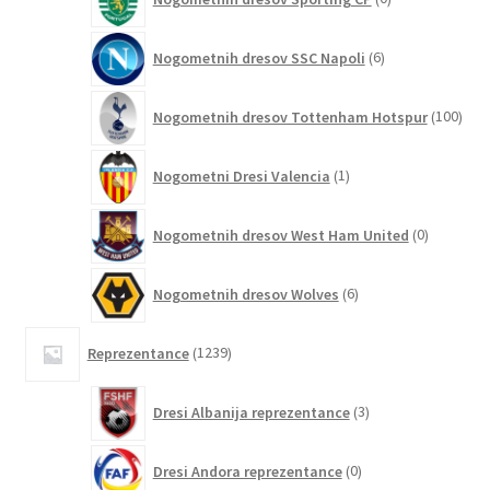
izdelkov
6
Nogometnih dresov SSC Napoli
6
izdelkov
100
Nogometnih dresov Tottenham Hotspur
100
izde
1
Nogometni Dresi Valencia
1
izdelek
0
Nogometnih dresov West Ham United
0
izdelkov
6
Nogometnih dresov Wolves
6
izdelkov
1239
Reprezentance
1239
izdelkov
3
Dresi Albanija reprezentance
3
izdelki
0
Dresi Andora reprezentance
0
izdelkov