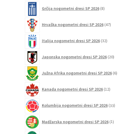
8
Grčija nogometni dresi SP 2026
8
izdelkov
47
Hrvaška nogometni dresi SP 2026
47
izdelkov
32
Italija nogometni dresi SP 2026
32
izdelkov
20
Japonska nogometni dresi SP 2026
20
izdelkov
6
Južna Afrika nogometni dresi SP 2026
6
izdelkov
12
Kanada nogometni dresi SP 2026
12
izdelkov
33
Kolumbija nogometni dresi SP 2026
33
izdelkov
1
Madžarska nogometni dresi SP 2026
1
izdelek
23