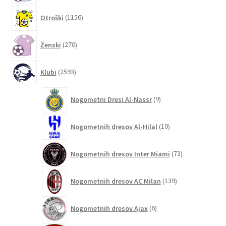
1156
Otroški
1156
izdelkov
270
Ženski
270
izdelkov
2593
Klubi
2593
izdelkov
9
Nogometni Dresi Al-Nassr
9
izdelkov
10
Nogometnih dresov Al-Hilal
10
izdelkov
73
Nogometnih dresov Inter Miami
73
izdelkov
139
Nogometnih dresov AC Milan
139
izdelkov
6
Nogometnih dresov Ajax
6
izdelkov