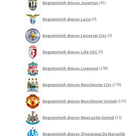
Nogometnih dresov Juventus
41
izdelkov
0
Nogometnih dresov Lazio
0
izdelkov
0
Nogometnih dresov Leicester City
0
izdelkov
0
Nogometnih dresov Lille OSC
0
izdelkov
198
Nogometnih dresov Liverpool
198
izdelkov
176
Nogometnih dresov Manchester City
176
izdelkov
115
Nogometnih dresov Manchester United
115
izdel
12
Nogometnih dresov Newcastle United
12
izdelkov
Nogometnih dresov Olympique De Marseille