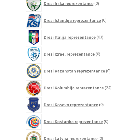
Dresi Irska reprezentance
0
izdelkov
0
Dresi Islandija reprezentance
0
izdelkov
63
Dresi Italija reprezentance
63
izdelkov
0
Dresi Izrael reprezentance
0
izdelkov
0
Dresi Kazahstan reprezentance
0
izdelkov
24
Dresi Kolumbija reprezentance
24
izdelkov
0
Dresi Kosovo reprezentance
0
izdelkov
0
Dresi Kostarika reprezentance
0
izdelkov
0
Dresi Latvija reprezentance
0