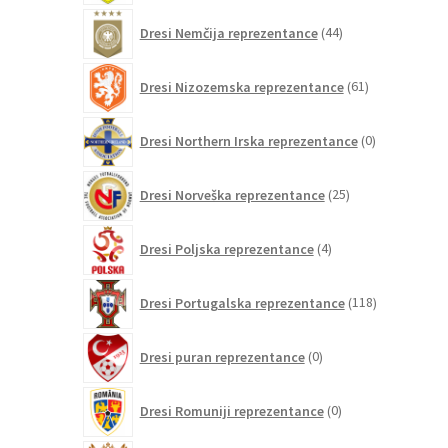
44
Dresi Nemčija reprezentance
44
izdelkov
61
Dresi Nizozemska reprezentance
61
izdelkov
0
Dresi Northern Irska reprezentance
0
izdelkov
25
Dresi Norveška reprezentance
25
izdelkov
4
Dresi Poljska reprezentance
4
izdelki
118
Dresi Portugalska reprezentance
118
izdelkov
0
Dresi puran reprezentance
0
izdelkov
0
Dresi Romuniji reprezentance
0
izdelkov