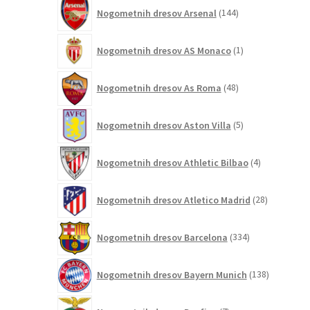
144
Nogometnih dresov Arsenal
144
izdelkov
1
Nogometnih dresov AS Monaco
1
izdelek
48
Nogometnih dresov As Roma
48
izdelkov
5
Nogometnih dresov Aston Villa
5
izdelkov
4
Nogometnih dresov Athletic Bilbao
4
izdelki
28
Nogometnih dresov Atletico Madrid
28
izdelkov
334
Nogometnih dresov Barcelona
334
izdelkov
138
Nogometnih dresov Bayern Munich
138
izdelkov
7