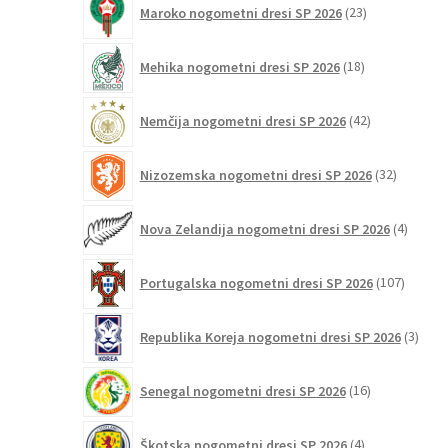
Maroko nogometni dresi SP 2026
23
izdelkov
18
Mehika nogometni dresi SP 2026
18
izdelkov
42
Nemčija nogometni dresi SP 2026
42
izdelkov
32
Nizozemska nogometni dresi SP 2026
32
izdelkov
4
Nova Zelandija nogometni dresi SP 2026
4
izdelki
107
Portugalska nogometni dresi SP 2026
107
izdelko
3
Republika Koreja nogometni dresi SP 2026
3
izdelk
16
Senegal nogometni dresi SP 2026
16
izdelkov
4
Škotska nogometni dresi SP 2026
4