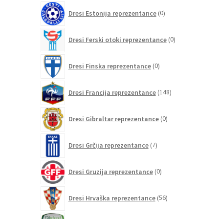
0
Dresi Estonija reprezentance
0
izdelkov
0
Dresi Ferski otoki reprezentance
0
izdelkov
0
Dresi Finska reprezentance
0
izdelkov
148
Dresi Francija reprezentance
148
izdelkov
0
Dresi Gibraltar reprezentance
0
izdelkov
7
Dresi Grčija reprezentance
7
izdelkov
0
Dresi Gruzija reprezentance
0
izdelkov
56
Dresi Hrvaška reprezentance
56
izdelkov
0