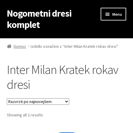
Nogometni dresi
Skip
Skip
Menu
to
to
komplet
navigation
content
Domov
Domov
Izdelki označeni z “Inter Milan Kratek rokav dresi”
Blog
Inter Milan Kratek rokav
Kontaktiraj nas
dresi
Košarica
Moj račun
Sorted
Showing all 2 results
Trgovina
by
latest
Zaključek nakupa