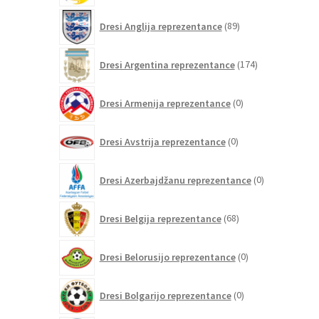
89
Dresi Anglija reprezentance
89
izdelkov
174
Dresi Argentina reprezentance
174
izdelkov
0
Dresi Armenija reprezentance
0
izdelkov
0
Dresi Avstrija reprezentance
0
izdelkov
0
Dresi Azerbajdžanu reprezentance
0
izdelkov
68
Dresi Belgija reprezentance
68
izdelkov
0
Dresi Belorusijo reprezentance
0
izdelkov
0
Dresi Bolgarijo reprezentance
0
izdelkov