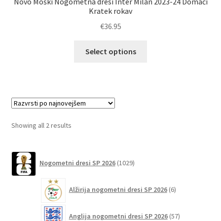
Novo Moški Nogometna dresi Inter Milan 2023-24 Domači
Kratek rokav
€
36.95
Ta
Select options
izdelek
ima
več
različic.
Možnosti
lahko
Sorted
Showing all 2 results
izberete
by
na
latest
1029
strani
Nogometni dresi SP 2026
1029
izdelkov
izdelka
6
Alžirija nogometni dresi SP 2026
6
izdelkov
57
Anglija nogometni dresi SP 2026
57
izdelkov