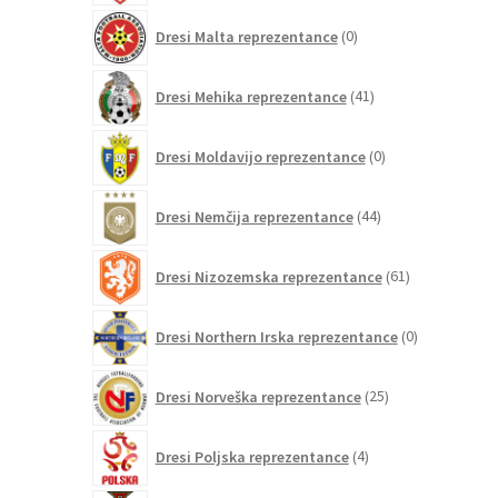
0
Dresi Malta reprezentance
0
izdelkov
41
Dresi Mehika reprezentance
41
izdelkov
0
Dresi Moldavijo reprezentance
0
izdelkov
44
Dresi Nemčija reprezentance
44
izdelkov
61
Dresi Nizozemska reprezentance
61
izdelkov
0
Dresi Northern Irska reprezentance
0
izdelkov
25
Dresi Norveška reprezentance
25
izdelkov
4
Dresi Poljska reprezentance
4
izdelki