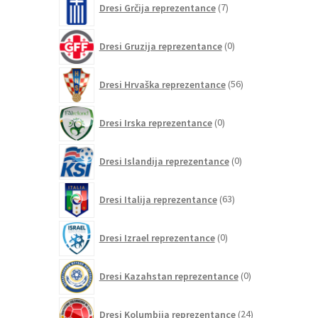
Dresi Grčija reprezentance
7
izdelkov
0
Dresi Gruzija reprezentance
0
izdelkov
56
Dresi Hrvaška reprezentance
56
izdelkov
0
Dresi Irska reprezentance
0
izdelkov
0
Dresi Islandija reprezentance
0
izdelkov
63
Dresi Italija reprezentance
63
izdelkov
0
Dresi Izrael reprezentance
0
izdelkov
0
Dresi Kazahstan reprezentance
0
izdelkov
24
Dresi Kolumbija reprezentance
24