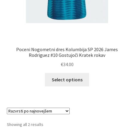
Poceni Nogometni dres Kolumbija SP 2026 James
Rodriguez #10 Gostujoči Kratek rokav
€
34.00
Ta
Select options
izdelek
ima
več
različic.
Možnosti
lahko
Sorted
Showing all 2 results
izberete
by