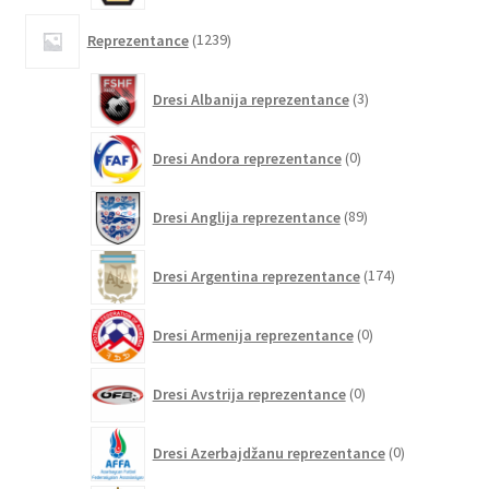
1239
Reprezentance
1239
izdelkov
3
Dresi Albanija reprezentance
3
izdelki
0
Dresi Andora reprezentance
0
izdelkov
89
Dresi Anglija reprezentance
89
izdelkov
174
Dresi Argentina reprezentance
174
izdelkov
0
Dresi Armenija reprezentance
0
izdelkov
0
Dresi Avstrija reprezentance
0
izdelkov
0
Dresi Azerbajdžanu reprezentance
0
izdelkov