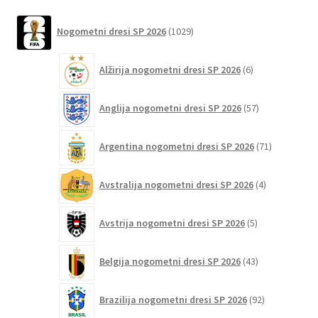
na
latest
1029
strani
Nogometni dresi SP 2026
1029
izdelkov
izdelka
6
Alžirija nogometni dresi SP 2026
6
izdelkov
57
Anglija nogometni dresi SP 2026
57
izdelkov
71
Argentina nogometni dresi SP 2026
71
izdelkov
4
Avstralija nogometni dresi SP 2026
4
izdelki
5
Avstrija nogometni dresi SP 2026
5
izdelkov
43
Belgija nogometni dresi SP 2026
43
izdelkov
92
Brazilija nogometni dresi SP 2026
92
izdelkov