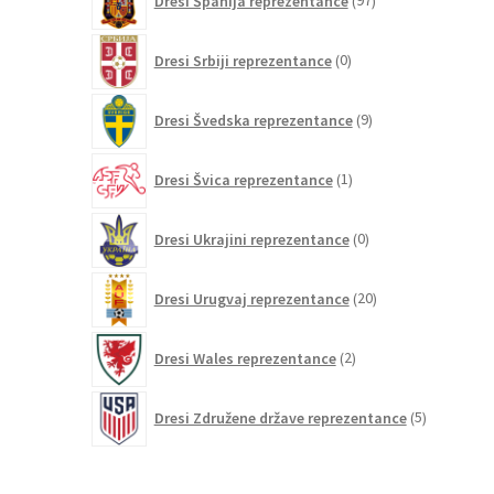
Dresi Španija reprezentance
97
izdelkov
0
Dresi Srbiji reprezentance
0
izdelkov
9
Dresi Švedska reprezentance
9
izdelkov
1
Dresi Švica reprezentance
1
izdelek
0
Dresi Ukrajini reprezentance
0
izdelkov
20
Dresi Urugvaj reprezentance
20
izdelkov
2
Dresi Wales reprezentance
2
izdelka
5
Dresi Združene države reprezentance
5
izdelkov