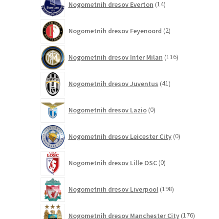
Nogometnih dresov Everton
14
izdelkov
2
Nogometnih dresov Feyenoord
2
izdelka
116
Nogometnih dresov Inter Milan
116
izdelkov
41
Nogometnih dresov Juventus
41
izdelkov
0
Nogometnih dresov Lazio
0
izdelkov
0
Nogometnih dresov Leicester City
0
izdelkov
0
Nogometnih dresov Lille OSC
0
izdelkov
198
Nogometnih dresov Liverpool
198
izdelkov
176
Nogometnih dresov Manchester City
176