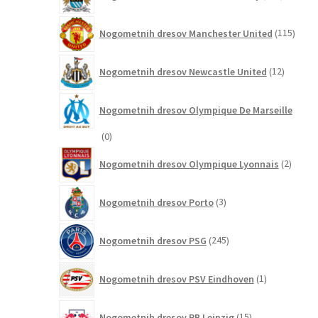
izdelkov
115
Nogometnih dresov Manchester United
115
izdel
12
Nogometnih dresov Newcastle United
12
izdelkov
Nogometnih dresov Olympique De Marseille
0
0
izdelkov
2
Nogometnih dresov Olympique Lyonnais
2
izdelk
3
Nogometnih dresov Porto
3
izdelki
245
Nogometnih dresov PSG
245
izdelkov
1
Nogometnih dresov PSV Eindhoven
1
izdelek
15
Nogometnih dresov RB Leipzig
15