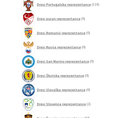
118
Dresi Portugalska reprezentance
118
izdelkov
0
Dresi puran reprezentance
0
izdelkov
0
Dresi Romuniji reprezentance
0
izdelkov
0
Dresi Rusija reprezentance
0
izdelkov
0
Dresi San Marino reprezentance
0
izdelkov
0
Dresi Škotska reprezentance
0
izdelkov
0
Dresi Slovaška reprezentance
0
izdelkov
2
Dresi Slovenija reprezentance
2
izdelka
97