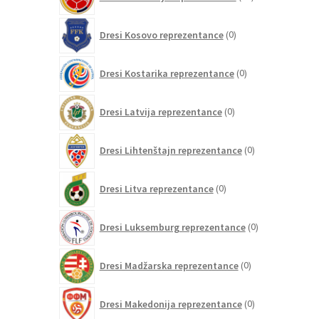
izdelkov
0
Dresi Kosovo reprezentance
0
izdelkov
0
Dresi Kostarika reprezentance
0
izdelkov
0
Dresi Latvija reprezentance
0
izdelkov
0
Dresi Lihtenštajn reprezentance
0
izdelkov
0
Dresi Litva reprezentance
0
izdelkov
0
Dresi Luksemburg reprezentance
0
izdelkov
0
Dresi Madžarska reprezentance
0
izdelkov
0
Dresi Makedonija reprezentance
0
izdelkov