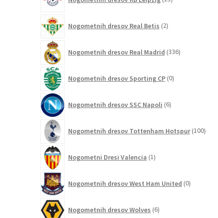
izdelkov
2
Nogometnih dresov Real Betis
2
izdelka
336
Nogometnih dresov Real Madrid
336
izdelkov
0
Nogometnih dresov Sporting CP
0
izdelkov
6
Nogometnih dresov SSC Napoli
6
izdelkov
100
Nogometnih dresov Tottenham Hotspur
100
izde
1
Nogometni Dresi Valencia
1
izdelek
0
Nogometnih dresov West Ham United
0
izdelkov
6
Nogometnih dresov Wolves
6
izdelkov