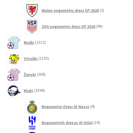
2
Wales nogometni dresi SP 2026
2
izdelka
98
ZDA nogometni dresi SP 2026
98
izdelkov
2212
Moški
2212
izdelkov
1155
Otroški
1155
izdelkov
269
Ženski
269
izdelkov
2590
Klubi
2590
izdelkov
9
Nogometni Dresi Al-Nassr
9
izdelkov
10
Nogometnih dresov Al-Hilal
10
izdelkov