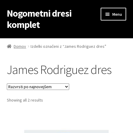
Nogometni dresi
Skip
Skip
Menu
to
to
komplet
navigation
content
Domov
Domov
Izdelki označeni z “James Rodriguez dres”
Blog
James Rodriguez dres
Kontaktiraj nas
Košarica
Sorted
Showing all 2 results
Moj račun
by
latest
Trgovina
Zaključek nakupa