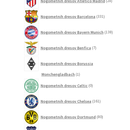
Nogometnih dresov Atletico Madrid
28
izdelkov
331
Nogometnih dresov Barcelona
331
izdelkov
138
Nogometnih dresov Bayern Munich
138
izdelkov
7
Nogometnih dresov Benfica
7
izdelkov
Nogometnih dresov Borussia
1
Monchengladbach
1
izdelek
0
Nogometnih dresov Celtic
0
izdelkov
161
Nogometnih dresov Chelsea
161
izdelkov
80
Nogometnih dresov Dortmund
80
izdelkov
14