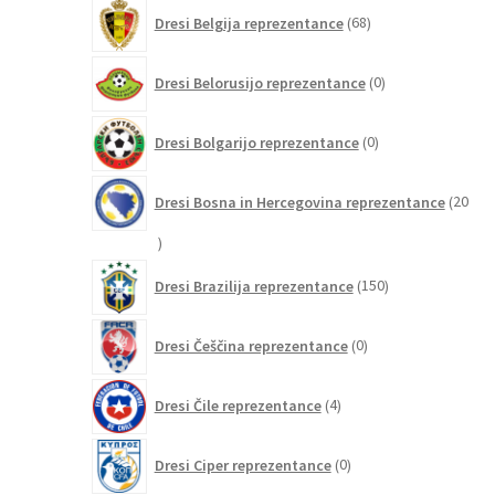
68
Dresi Belgija reprezentance
68
izdelkov
0
Dresi Belorusijo reprezentance
0
izdelkov
0
Dresi Bolgarijo reprezentance
0
izdelkov
Dresi Bosna in Hercegovina reprezentance
20
20
izdelkov
150
Dresi Brazilija reprezentance
150
izdelkov
0
Dresi Češčina reprezentance
0
izdelkov
4
Dresi Čile reprezentance
4
izdelki
0
Dresi Ciper reprezentance
0
izdelkov