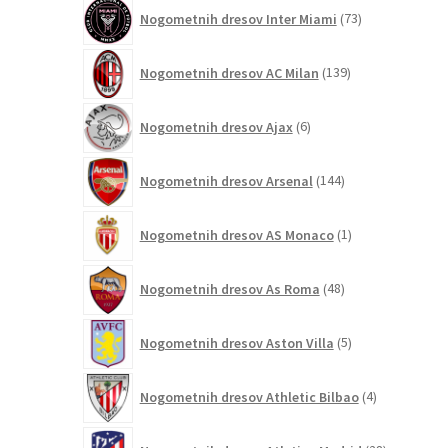
73
Nogometnih dresov Inter Miami
73
izdelkov
139
Nogometnih dresov AC Milan
139
izdelkov
6
Nogometnih dresov Ajax
6
izdelkov
144
Nogometnih dresov Arsenal
144
izdelkov
1
Nogometnih dresov AS Monaco
1
izdelek
48
Nogometnih dresov As Roma
48
izdelkov
5
Nogometnih dresov Aston Villa
5
izdelkov
4
Nogometnih dresov Athletic Bilbao
4
izdelki
28