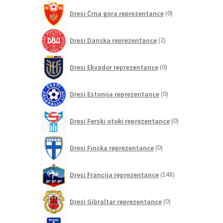
0
Dresi Črna gora reprezentance
0
izdelkov
2
Dresi Danska reprezentance
2
izdelka
0
Dresi Ekvador reprezentance
0
izdelkov
0
Dresi Estonija reprezentance
0
izdelkov
0
Dresi Ferski otoki reprezentance
0
izdelkov
0
Dresi Finska reprezentance
0
izdelkov
148
Dresi Francija reprezentance
148
izdelkov
0
Dresi Gibraltar reprezentance
0
izdelkov
7