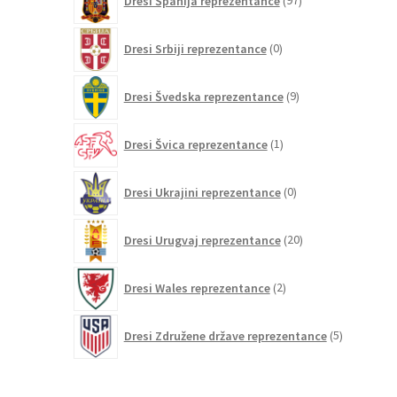
Dresi Španija reprezentance
97
izdelkov
0
Dresi Srbiji reprezentance
0
izdelkov
9
Dresi Švedska reprezentance
9
izdelkov
1
Dresi Švica reprezentance
1
izdelek
0
Dresi Ukrajini reprezentance
0
izdelkov
20
Dresi Urugvaj reprezentance
20
izdelkov
2
Dresi Wales reprezentance
2
izdelka
5
Dresi Združene države reprezentance
5
izdelkov