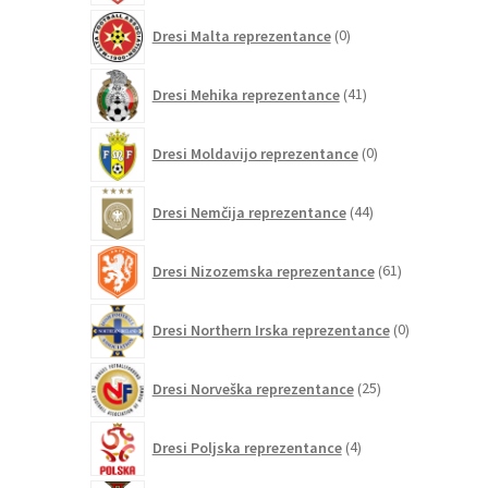
0
Dresi Malta reprezentance
0
izdelkov
41
Dresi Mehika reprezentance
41
izdelkov
0
Dresi Moldavijo reprezentance
0
izdelkov
44
Dresi Nemčija reprezentance
44
izdelkov
61
Dresi Nizozemska reprezentance
61
izdelkov
0
Dresi Northern Irska reprezentance
0
izdelkov
25
Dresi Norveška reprezentance
25
izdelkov
4
Dresi Poljska reprezentance
4
izdelki