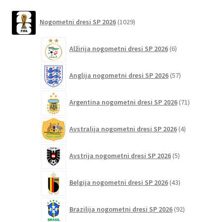
na
latest
1029
strani
Nogometni dresi SP 2026
1029
izdelkov
izdelka
6
Alžirija nogometni dresi SP 2026
6
izdelkov
57
Anglija nogometni dresi SP 2026
57
izdelkov
71
Argentina nogometni dresi SP 2026
71
izdelkov
4
Avstralija nogometni dresi SP 2026
4
izdelki
5
Avstrija nogometni dresi SP 2026
5
izdelkov
43
Belgija nogometni dresi SP 2026
43
izdelkov
92
Brazilija nogometni dresi SP 2026
92
izdelkov