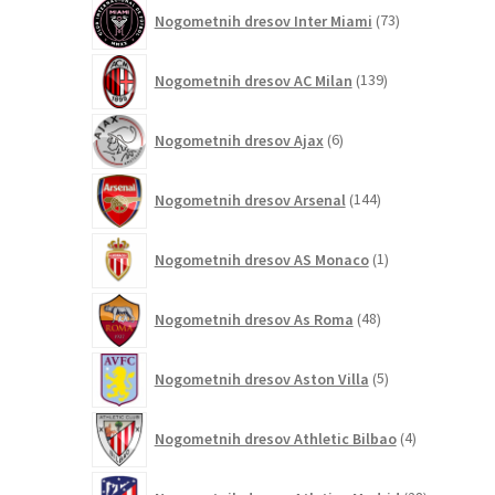
73
Nogometnih dresov Inter Miami
73
izdelkov
139
Nogometnih dresov AC Milan
139
izdelkov
6
Nogometnih dresov Ajax
6
izdelkov
144
Nogometnih dresov Arsenal
144
izdelkov
1
Nogometnih dresov AS Monaco
1
izdelek
48
Nogometnih dresov As Roma
48
izdelkov
5
Nogometnih dresov Aston Villa
5
izdelkov
4
Nogometnih dresov Athletic Bilbao
4
izdelki
28