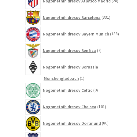
Nogometnih dresov Atletico Madrid
28
izdelkov
331
Nogometnih dresov Barcelona
331
izdelkov
138
Nogometnih dresov Bayern Munich
138
izdelkov
7
Nogometnih dresov Benfica
7
izdelkov
Nogometnih dresov Borussia
1
Monchengladbach
1
izdelek
0
Nogometnih dresov Celtic
0
izdelkov
161
Nogometnih dresov Chelsea
161
izdelkov
80
Nogometnih dresov Dortmund
80
izdelkov
14