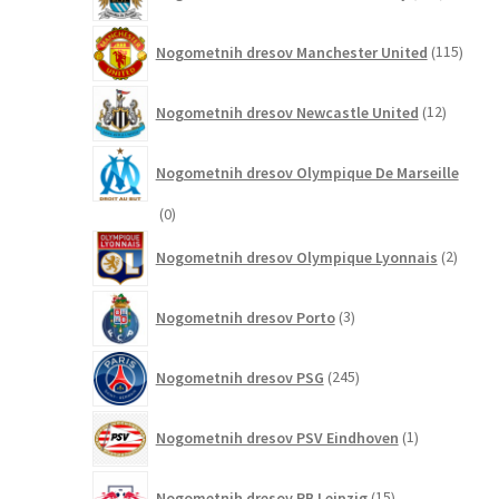
izdelkov
115
Nogometnih dresov Manchester United
115
izdel
12
Nogometnih dresov Newcastle United
12
izdelkov
Nogometnih dresov Olympique De Marseille
0
0
izdelkov
2
Nogometnih dresov Olympique Lyonnais
2
izdelk
3
Nogometnih dresov Porto
3
izdelki
245
Nogometnih dresov PSG
245
izdelkov
1
Nogometnih dresov PSV Eindhoven
1
izdelek
15
Nogometnih dresov RB Leipzig
15