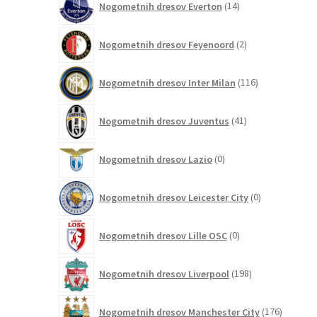
Nogometnih dresov Everton
14
izdelkov
2
Nogometnih dresov Feyenoord
2
izdelka
116
Nogometnih dresov Inter Milan
116
izdelkov
41
Nogometnih dresov Juventus
41
izdelkov
0
Nogometnih dresov Lazio
0
izdelkov
0
Nogometnih dresov Leicester City
0
izdelkov
0
Nogometnih dresov Lille OSC
0
izdelkov
198
Nogometnih dresov Liverpool
198
izdelkov
176
Nogometnih dresov Manchester City
176