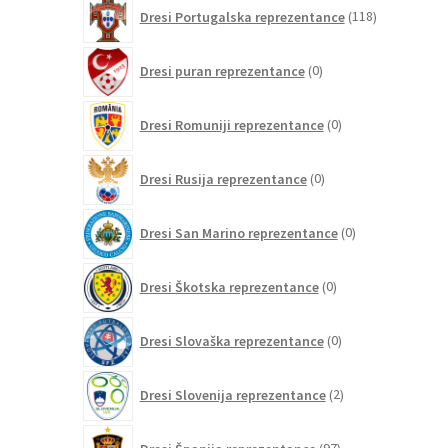
118
Dresi Portugalska reprezentance
118
izdelkov
0
Dresi puran reprezentance
0
izdelkov
0
Dresi Romuniji reprezentance
0
izdelkov
0
Dresi Rusija reprezentance
0
izdelkov
0
Dresi San Marino reprezentance
0
izdelkov
0
Dresi Škotska reprezentance
0
izdelkov
0
Dresi Slovaška reprezentance
0
izdelkov
2
Dresi Slovenija reprezentance
2
izdelka
97