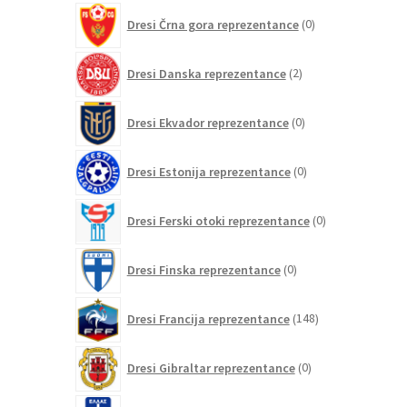
0
Dresi Črna gora reprezentance
0
izdelkov
2
Dresi Danska reprezentance
2
izdelka
0
Dresi Ekvador reprezentance
0
izdelkov
0
Dresi Estonija reprezentance
0
izdelkov
0
Dresi Ferski otoki reprezentance
0
izdelkov
0
Dresi Finska reprezentance
0
izdelkov
148
Dresi Francija reprezentance
148
izdelkov
0
Dresi Gibraltar reprezentance
0
izdelkov
7