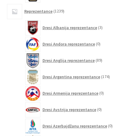
1239
Reprezentance
1239
izdelkov
3
Dresi Albanija reprezentance
3
izdelki
0
Dresi Andora reprezentance
0
izdelkov
89
Dresi Anglija reprezentance
89
izdelkov
174
Dresi Argentina reprezentance
174
izdelkov
0
Dresi Armenija reprezentance
0
izdelkov
0
Dresi Avstrija reprezentance
0
izdelkov
0
Dresi Azerbajdžanu reprezentance
0
izdelkov