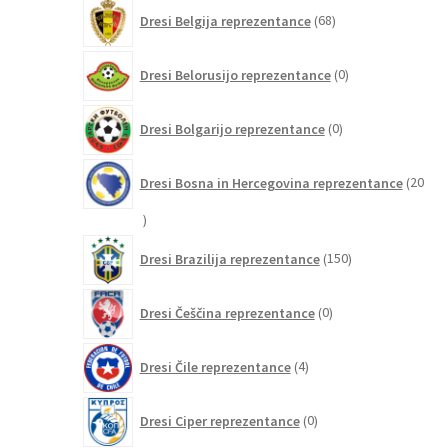
68
Dresi Belgija reprezentance
68
izdelkov
0
Dresi Belorusijo reprezentance
0
izdelkov
0
Dresi Bolgarijo reprezentance
0
izdelkov
Dresi Bosna in Hercegovina reprezentance
20
20
izdelkov
150
Dresi Brazilija reprezentance
150
izdelkov
0
Dresi Češčina reprezentance
0
izdelkov
4
Dresi Čile reprezentance
4
izdelki
0
Dresi Ciper reprezentance
0
izdelkov