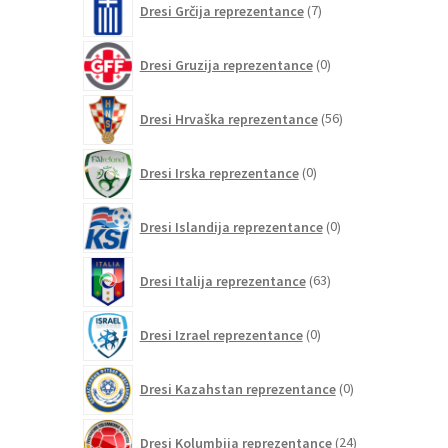
Dresi Grčija reprezentance
7
izdelkov
0
Dresi Gruzija reprezentance
0
izdelkov
56
Dresi Hrvaška reprezentance
56
izdelkov
0
Dresi Irska reprezentance
0
izdelkov
0
Dresi Islandija reprezentance
0
izdelkov
63
Dresi Italija reprezentance
63
izdelkov
0
Dresi Izrael reprezentance
0
izdelkov
0
Dresi Kazahstan reprezentance
0
izdelkov
24
Dresi Kolumbija reprezentance
24