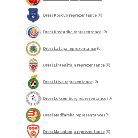
izdelkov
0
Dresi Kosovo reprezentance
0
izdelkov
0
Dresi Kostarika reprezentance
0
izdelkov
0
Dresi Latvija reprezentance
0
izdelkov
0
Dresi Lihtenštajn reprezentance
0
izdelkov
0
Dresi Litva reprezentance
0
izdelkov
0
Dresi Luksemburg reprezentance
0
izdelkov
0
Dresi Madžarska reprezentance
0
izdelkov
0
Dresi Makedonija reprezentance
0
izdelkov