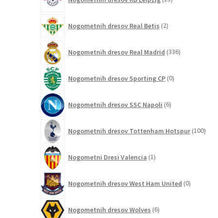
izdelkov
2
Nogometnih dresov Real Betis
2
izdelka
336
Nogometnih dresov Real Madrid
336
izdelkov
0
Nogometnih dresov Sporting CP
0
izdelkov
6
Nogometnih dresov SSC Napoli
6
izdelkov
100
Nogometnih dresov Tottenham Hotspur
100
izde
1
Nogometni Dresi Valencia
1
izdelek
0
Nogometnih dresov West Ham United
0
izdelkov
6
Nogometnih dresov Wolves
6
izdelkov