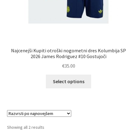
Najcenejši Kupiti otroški nogometni dres Kolumbija SP
2026 James Rodriguez #10 Gostujoči
€
35.00
Ta
Select options
izdelek
ima
več
različic.
Možnosti
lahko
Sorted
Showing all 2 results
izberete
by