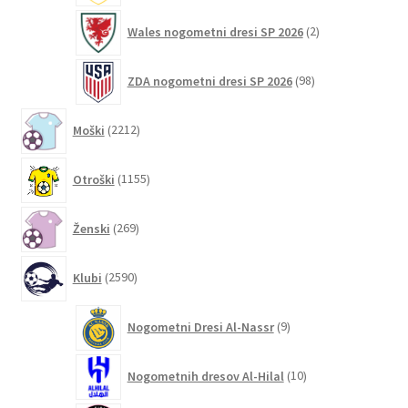
2
Wales nogometni dresi SP 2026
2
izdelka
98
ZDA nogometni dresi SP 2026
98
izdelkov
2212
Moški
2212
izdelkov
1155
Otroški
1155
izdelkov
269
Ženski
269
izdelkov
2590
Klubi
2590
izdelkov
9
Nogometni Dresi Al-Nassr
9
izdelkov
10
Nogometnih dresov Al-Hilal
10
izdelkov