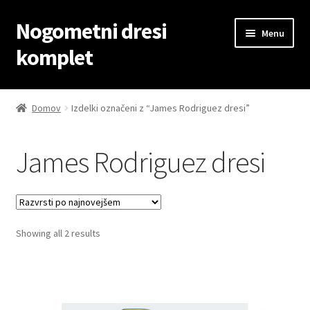
Nogometni dresi
Skip
Skip
Menu
to
to
komplet
navigation
content
Domov
Domov
Izdelki označeni z “James Rodriguez dresi”
Blog
James Rodriguez dresi
Kontaktiraj nas
Košarica
Sorted
Showing all 2 results
Moj račun
by
latest
Trgovina
Zaključek nakupa