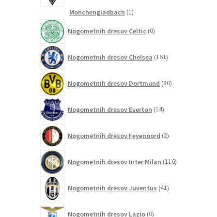
1
Monchengladbach
1
izdelek
0
Nogometnih dresov Celtic
0
izdelkov
161
Nogometnih dresov Chelsea
161
izdelkov
80
Nogometnih dresov Dortmund
80
izdelkov
14
Nogometnih dresov Everton
14
izdelkov
2
Nogometnih dresov Feyenoord
2
izdelka
116
Nogometnih dresov Inter Milan
116
izdelkov
41
Nogometnih dresov Juventus
41
izdelkov
0
Nogometnih dresov Lazio
0