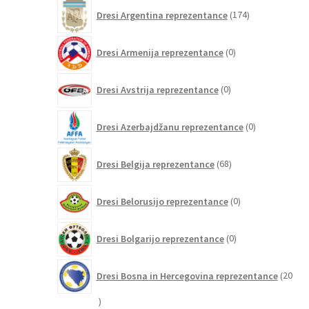
174
Dresi Argentina reprezentance
174
izdelkov
0
Dresi Armenija reprezentance
0
izdelkov
0
Dresi Avstrija reprezentance
0
izdelkov
0
Dresi Azerbajdžanu reprezentance
0
izdelkov
68
Dresi Belgija reprezentance
68
izdelkov
0
Dresi Belorusijo reprezentance
0
izdelkov
0
Dresi Bolgarijo reprezentance
0
izdelkov
Dresi Bosna in Hercegovina reprezentance
20
20