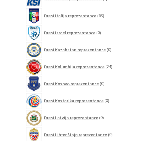
izdelkov
63
Dresi Italija reprezentance
63
izdelkov
0
Dresi Izrael reprezentance
0
izdelkov
0
Dresi Kazahstan reprezentance
0
izdelkov
24
Dresi Kolumbija reprezentance
24
izdelkov
0
Dresi Kosovo reprezentance
0
izdelkov
0
Dresi Kostarika reprezentance
0
izdelkov
0
Dresi Latvija reprezentance
0
izdelkov
0
Dresi Lihtenštajn reprezentance
0
izdelkov