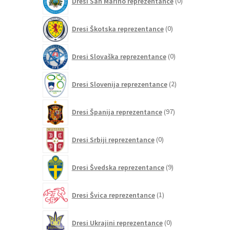
Dresi San Marino reprezentance
0
izdelkov
0
Dresi Škotska reprezentance
0
izdelkov
0
Dresi Slovaška reprezentance
0
izdelkov
2
Dresi Slovenija reprezentance
2
izdelka
97
Dresi Španija reprezentance
97
izdelkov
0
Dresi Srbiji reprezentance
0
izdelkov
9
Dresi Švedska reprezentance
9
izdelkov
1
Dresi Švica reprezentance
1
izdelek
0
Dresi Ukrajini reprezentance
0
izdelkov