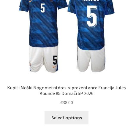
Kupiti Moški Nogometni dres reprezentance Francija Jules
Koundé #5 Domači SP 2026
€
38.00
Ta
Select options
izdelek
ima