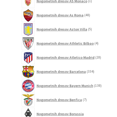
Nogometnih dresov AS Monaco
1
izdelek
48
Nogometnih dresov As Roma
48
izdelkov
5
Nogometnih dresov Aston Villa
5
izdelkov
4
Nogometnih dresov Athletic Bilbao
4
izdelki
28
Nogometnih dresov Atletico Madrid
28
izdelkov
334
Nogometnih dresov Barcelona
334
izdelkov
138
Nogometnih dresov Bayern Munich
138
izdelkov
7
Nogometnih dresov Benfica
7
izdelkov
Nogometnih dresov Borussia