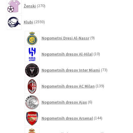
270
Ženski
270
izdelkov
2593
Klubi
2593
izdelkov
9
Nogometni Dresi Al-Nassr
9
izdelkov
10
Nogometnih dresov Al-Hilal
10
izdelkov
73
Nogometnih dresov Inter Miami
73
izdelkov
139
Nogometnih dresov AC Milan
139
izdelkov
6
Nogometnih dresov Ajax
6
izdelkov
144
Nogometnih dresov Arsenal
144
izdelkov
1