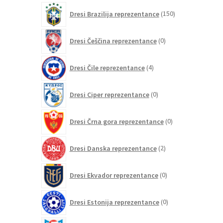
izdelkov
150
Dresi Brazilija reprezentance
150
izdelkov
0
Dresi Češčina reprezentance
0
izdelkov
4
Dresi Čile reprezentance
4
izdelki
0
Dresi Ciper reprezentance
0
izdelkov
0
Dresi Črna gora reprezentance
0
izdelkov
2
Dresi Danska reprezentance
2
izdelka
0
Dresi Ekvador reprezentance
0
izdelkov
0
Dresi Estonija reprezentance
0
izdelkov
0