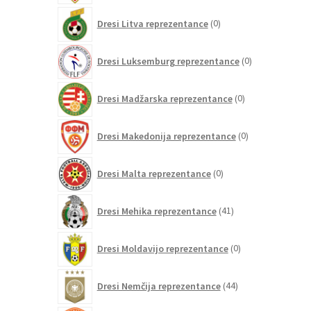
0
Dresi Litva reprezentance
0
izdelkov
0
Dresi Luksemburg reprezentance
0
izdelkov
0
Dresi Madžarska reprezentance
0
izdelkov
0
Dresi Makedonija reprezentance
0
izdelkov
0
Dresi Malta reprezentance
0
izdelkov
41
Dresi Mehika reprezentance
41
izdelkov
0
Dresi Moldavijo reprezentance
0
izdelkov
44
Dresi Nemčija reprezentance
44
izdelkov