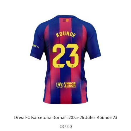
več
različic.
Možnosti
lahko
izberete
na
strani
izdelka
Dresi FC Barcelona Domači 2025-26 Jules Kounde 23
€
37.00