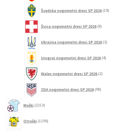
19
Švedska nogometni dresi SP 2026
19
izdelkov
8
Švica nogometni dresi SP 2026
8
izdelkov
2
Ukrajina nogometni dresi SP 2026
2
izdelka
4
Urugvaj nogometni dresi SP 2026
4
izdelki
2
Wales nogometni dresi SP 2026
2
izdelka
98
ZDA nogometni dresi SP 2026
98
izdelkov
2213
Moški
2213
izdelkov
1156
Otroški
1156
izdelkov