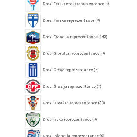
Dresi Ferski otoki reprezentance
0
izdelkov
0
Dresi Finska reprezentance
0
izdelkov
148
Dresi Francija reprezentance
148
izdelkov
0
Dresi Gibraltar reprezentance
0
izdelkov
7
Dresi Grčija reprezentance
7
izdelkov
0
Dresi Gruzija reprezentance
0
izdelkov
56
Dresi Hrvaška reprezentance
56
izdelkov
0
Dresi Irska reprezentance
0
izdelkov
0
Dresi Islandija reprezentance
0