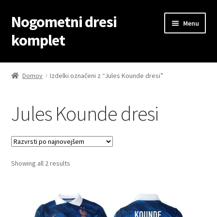
Nogometni dresi
Skip
Skip
Menu
to
to
komplet
navigation
content
Domov
Domov
Izdelki označeni z “Jules Kounde dresi”
Blog
Jules Kounde dresi
Kontaktiraj nas
Košarica
Sorted
Showing all 2 results
Moj račun
by
latest
Trgovina
Zaključek nakupa