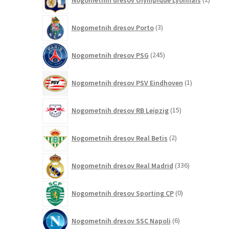
izdelk
3
Nogometnih dresov Porto
3
izdelki
245
Nogometnih dresov PSG
245
izdelkov
1
Nogometnih dresov PSV Eindhoven
1
izdelek
15
Nogometnih dresov RB Leipzig
15
izdelkov
2
Nogometnih dresov Real Betis
2
izdelka
336
Nogometnih dresov Real Madrid
336
izdelkov
0
Nogometnih dresov Sporting CP
0
izdelkov
6
Nogometnih dresov SSC Napoli
6
izdelkov