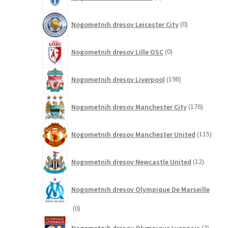
izdelkov
0
Nogometnih dresov Leicester City
0
izdelkov
0
Nogometnih dresov Lille OSC
0
izdelkov
198
Nogometnih dresov Liverpool
198
izdelkov
176
Nogometnih dresov Manchester City
176
izdelkov
115
Nogometnih dresov Manchester United
115
izdel
12
Nogometnih dresov Newcastle United
12
izdelkov
Nogometnih dresov Olympique De Marseille
0
0
izdelkov
2
Nogometnih dresov Olympique Lyonnais
2