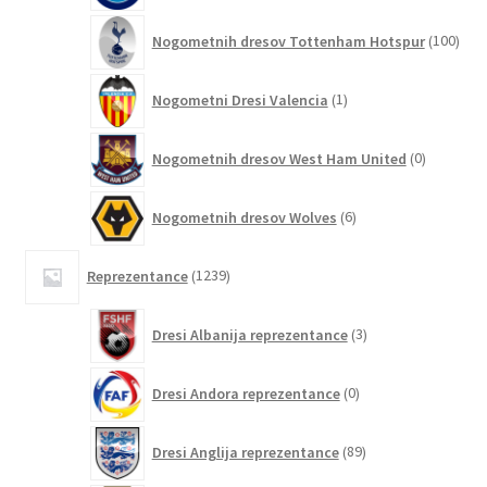
100
Nogometnih dresov Tottenham Hotspur
100
izde
1
Nogometni Dresi Valencia
1
izdelek
0
Nogometnih dresov West Ham United
0
izdelkov
6
Nogometnih dresov Wolves
6
izdelkov
1239
Reprezentance
1239
izdelkov
3
Dresi Albanija reprezentance
3
izdelki
0
Dresi Andora reprezentance
0
izdelkov
89
Dresi Anglija reprezentance
89
izdelkov