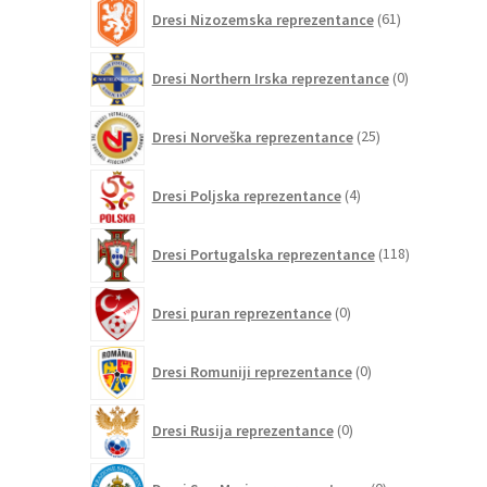
61
Dresi Nizozemska reprezentance
61
izdelkov
0
Dresi Northern Irska reprezentance
0
izdelkov
25
Dresi Norveška reprezentance
25
izdelkov
4
Dresi Poljska reprezentance
4
izdelki
118
Dresi Portugalska reprezentance
118
izdelkov
0
Dresi puran reprezentance
0
izdelkov
0
Dresi Romuniji reprezentance
0
izdelkov
0
Dresi Rusija reprezentance
0
izdelkov
0