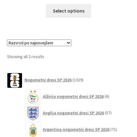
Ta
Select options
izdelek
ima
več
različic.
Možnosti
lahko
Sorted
Showing all 2 results
izberete
by
na
latest
1029
strani
Nogometni dresi SP 2026
1029
izdelkov
izdelka
6
Alžirija nogometni dresi SP 2026
6
izdelkov
57
Anglija nogometni dresi SP 2026
57
izdelkov
71
Argentina nogometni dresi SP 2026
71
izdelkov