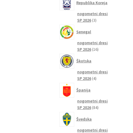
Republika Koreja
nogometni dresi
3
SP 2026
3
izdelki
Senegal
nogometni dresi
16
SP 2026
16
izdelkov
Škotska
nogometni dresi
4
SP 2026
4
izdelki
Španija
nogometni dresi
84
SP 2026
84
izdelkov
Švedska
nogometni dresi