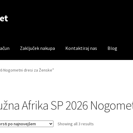
et
račun
Zaključek nakupa
Kontaktiraj nas
Blog
čun
Trgovina
Zaključek nakupa
026 Nogometni dresi za Ženske”
užna Afrika SP 2026 Nogomet
Sorted
Showing all 3 results
by