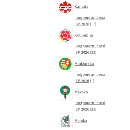
izdelkov
Kanada
nogometni dresi
12
SP 2026
12
izdelkov
Kolumbija
nogometni dresi
33
SP 2026
33
izdelkov
Madžarska
nogometni dresi
1
SP 2026
1
izdelek
Maroko
nogometni dresi
23
SP 2026
23
izdelkov
Mehika