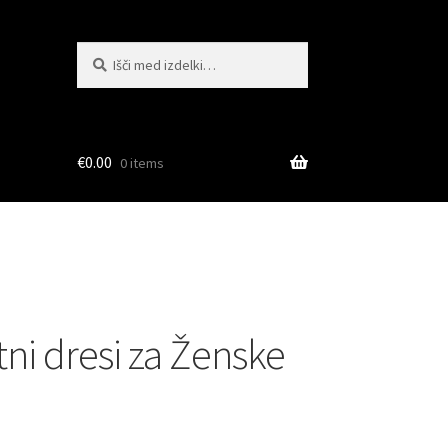
Išči:
Iskanje
€
0.00
0 items
ni dresi za Ženske