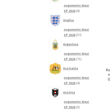
nogometni dresi
6
SP 2026
6
izdelkov
Anglija
nogometni dresi
57
SP 2026
57
izdelkov
Argentina
nogometni dresi
71
SP 2026
71
izdelkov
Avstralija
Ku
r
nogometni dresi
G
4
SP 2026
4
izdelki
Avstrija
nogometni dresi
5
SP 2026
5