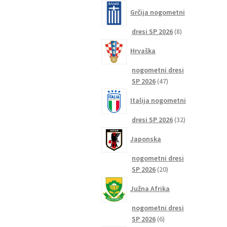
izdelkov
Grčija nogometni
8
dresi SP 2026
8
izdelkov
Hrvaška
nogometni dresi
47
SP 2026
47
izdelkov
Italija nogometni
32
dresi SP 2026
32
izdelkov
Japonska
nogometni dresi
20
SP 2026
20
izdelkov
Južna Afrika
nogometni dresi
6
SP 2026
6