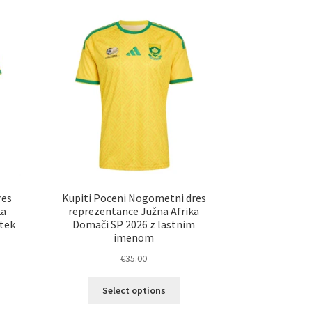
res
Kupiti Poceni Nogometni dres
ka
reprezentance Južna Afrika
tek
Domači SP 2026 z lastnim
imenom
€
35.00
Ta
Select options
elek
izdelek