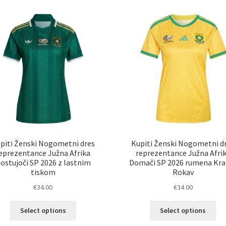
latest
piti Ženski Nogometni dres
Kupiti Ženski Nogometni d
eprezentance Južna Afrika
reprezentance Južna Afri
ostujoči SP 2026 z lastnim
Domači SP 2026 rumena Kra
tiskom
Rokav
€
34.00
€
34.00
Ta
Ta
Select options
Select options
izdelek
izd