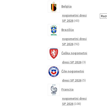
izdelkov
Belgija
nogometni dresi
43
SP 2026
43
izdelkov
Brazilija
nogometni dresi
92
SP 2026
92
izdelkov
Češka nogometni
3
dresi SP 2026
3
izdelki
Čile nogometni
5
dresi SP 2026
5
izdelkov
Francija
nogometni dresi
108
SP 2026
108