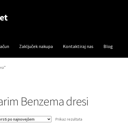
et
račun
Zaključek nakupa
Kontaktiraj nas
Blog
čun
Trgovina
Zaključek nakupa
esi”
arim Benzema dresi
Prikaz rezultata