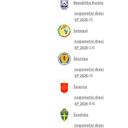
Republika Koreja
nogometni dresi
3
SP 2026
3
izdelki
Senegal
nogometni dresi
16
SP 2026
16
izdelkov
Škotska
nogometni dresi
4
SP 2026
4
izdelki
Španija
nogometni dresi
84
SP 2026
84
izdelkov
Švedska
nogometni dresi