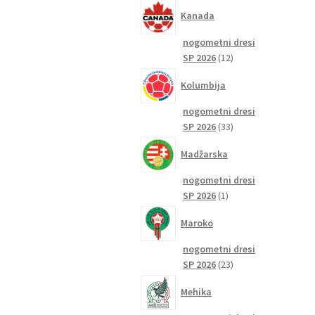
izdelkov
Kanada
nogometni dresi
12
SP 2026
12
izdelkov
Kolumbija
nogometni dresi
33
SP 2026
33
izdelkov
Madžarska
nogometni dresi
1
SP 2026
1
izdelek
Maroko
nogometni dresi
23
SP 2026
23
izdelkov
Mehika