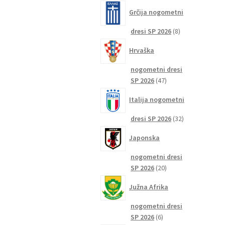
izdelkov
Grčija nogometni
8
dresi SP 2026
8
izdelkov
Hrvaška
nogometni dresi
47
SP 2026
47
izdelkov
Italija nogometni
32
dresi SP 2026
32
izdelkov
Japonska
nogometni dresi
20
SP 2026
20
izdelkov
Južna Afrika
nogometni dresi
6
SP 2026
6