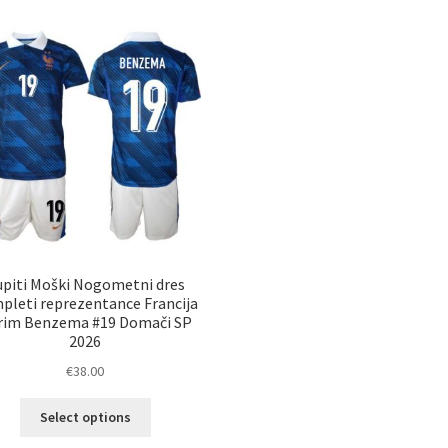
upiti Moški Nogometni dres
pleti reprezentance Francija
rim Benzema #19 Domači SP
2026
€
38.00
Ta
Select options
izdelek