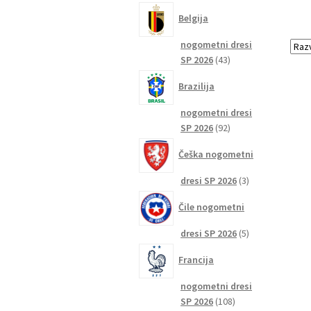
izdelkov
Belgija
nogometni dresi
43
SP 2026
43
izdelkov
Brazilija
nogometni dresi
92
SP 2026
92
izdelkov
Češka nogometni
3
dresi SP 2026
3
izdelki
Čile nogometni
5
dresi SP 2026
5
izdelkov
Francija
nogometni dresi
108
SP 2026
108