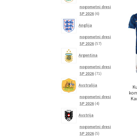
nogometni dresi
6
SP 2026
6
izdelkov
Anglija
nogometni dresi
57
SP 2026
57
izdelkov
Argentina
nogometni dresi
71
SP 2026
71
izdelkov
Avstralija
K
kom
nogometni dresi
Ka
4
SP 2026
4
izdelki
Avstrija
nogometni dresi
5
SP 2026
5