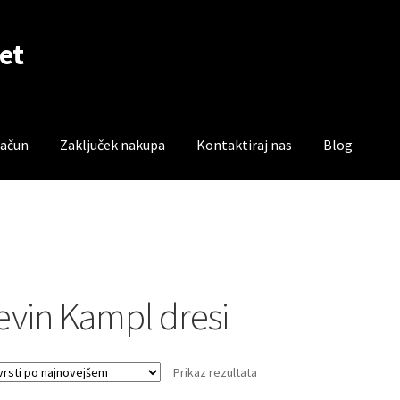
et
račun
Zaključek nakupa
Kontaktiraj nas
Blog
čun
Trgovina
Zaključek nakupa
evin Kampl dresi
Prikaz rezultata