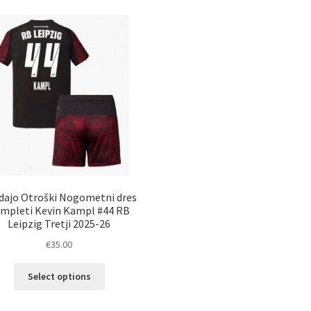
dajo Otroški Nogometni dres
mpleti Kevin Kampl #44 RB
Leipzig Tretji 2025-26
€
35.00
Ta
Select options
izdelek
ima