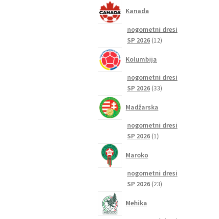
izdelkov
Kanada
nogometni dresi
12
SP 2026
12
izdelkov
Kolumbija
nogometni dresi
33
SP 2026
33
izdelkov
Madžarska
nogometni dresi
1
SP 2026
1
izdelek
Maroko
nogometni dresi
23
SP 2026
23
izdelkov
Mehika