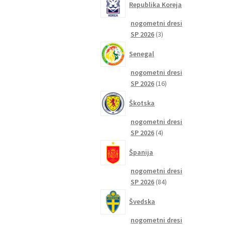
Republika Koreja
nogometni dresi
3
SP 2026
3
izdelki
Senegal
nogometni dresi
16
SP 2026
16
izdelkov
Škotska
nogometni dresi
4
SP 2026
4
izdelki
Španija
nogometni dresi
84
SP 2026
84
izdelkov
Švedska
nogometni dresi