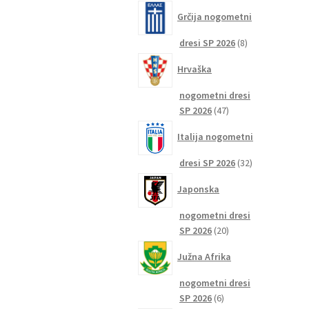
izdelkov
Grčija nogometni
8
dresi SP 2026
8
izdelkov
Hrvaška
nogometni dresi
47
SP 2026
47
izdelkov
Italija nogometni
32
dresi SP 2026
32
izdelkov
Japonska
nogometni dresi
20
SP 2026
20
izdelkov
Južna Afrika
nogometni dresi
6
SP 2026
6