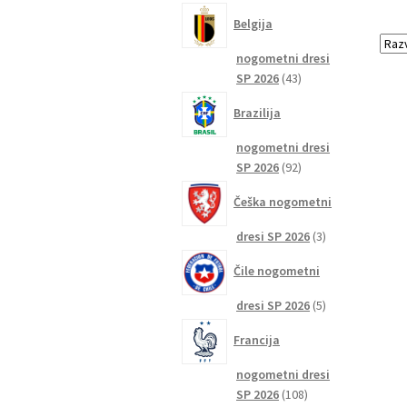
izdelkov
Belgija
nogometni dresi
43
SP 2026
43
izdelkov
Brazilija
nogometni dresi
92
SP 2026
92
izdelkov
Češka nogometni
3
dresi SP 2026
3
izdelki
Čile nogometni
5
dresi SP 2026
5
izdelkov
Francija
nogometni dresi
108
SP 2026
108