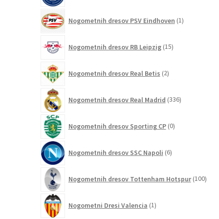
1
Nogometnih dresov PSV Eindhoven
1
izdelek
15
Nogometnih dresov RB Leipzig
15
izdelkov
2
Nogometnih dresov Real Betis
2
izdelka
336
Nogometnih dresov Real Madrid
336
izdelkov
0
Nogometnih dresov Sporting CP
0
izdelkov
6
Nogometnih dresov SSC Napoli
6
izdelkov
100
Nogometnih dresov Tottenham Hotspur
100
izde
1
Nogometni Dresi Valencia
1
izdelek