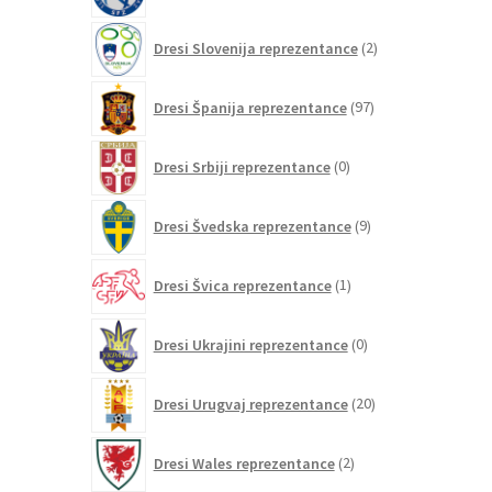
2
Dresi Slovenija reprezentance
2
izdelka
97
Dresi Španija reprezentance
97
izdelkov
0
Dresi Srbiji reprezentance
0
izdelkov
9
Dresi Švedska reprezentance
9
izdelkov
1
Dresi Švica reprezentance
1
izdelek
0
Dresi Ukrajini reprezentance
0
izdelkov
20
Dresi Urugvaj reprezentance
20
izdelkov
2
Dresi Wales reprezentance
2
izdelka