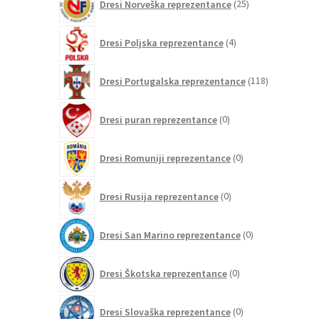
Dresi Norveška reprezentance
25
izdelkov
4
Dresi Poljska reprezentance
4
izdelki
118
Dresi Portugalska reprezentance
118
izdelkov
0
Dresi puran reprezentance
0
izdelkov
0
Dresi Romuniji reprezentance
0
izdelkov
0
Dresi Rusija reprezentance
0
izdelkov
0
Dresi San Marino reprezentance
0
izdelkov
0
Dresi Škotska reprezentance
0
izdelkov
0
Dresi Slovaška reprezentance
0
izdelkov