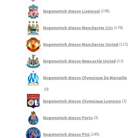
198
Nogometnih dresov Liverpool
198
izdelkov
176
Nogometnih dresov Manchester City
176
izdelkov
115
Nogometnih dresov Manchester United
115
izdel
12
Nogometnih dresov Newcastle United
12
izdelkov
Nogometnih dresov Olympique De Marseille
0
0
izdelkov
2
Nogometnih dresov Olympique Lyonnais
2
izdelk
3
Nogometnih dresov Porto
3
izdelki
245
Nogometnih dresov PSG
245
izdelkov