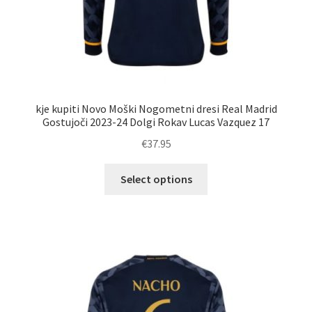
kje kupiti Novo Moški Nogometni dresi Real Madrid
Gostujoči 2023-24 Dolgi Rokav Lucas Vazquez 17
€
37.95
Ta
Select options
izdelek
ima
več
različic.
Možnosti
lahko
izberete
na