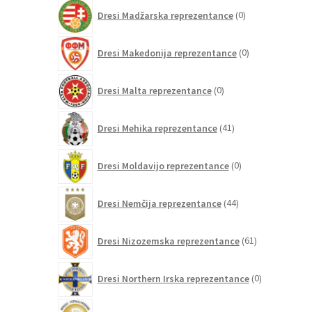
0
Dresi Madžarska reprezentance
0
izdelkov
0
Dresi Makedonija reprezentance
0
izdelkov
0
Dresi Malta reprezentance
0
izdelkov
41
Dresi Mehika reprezentance
41
izdelkov
0
Dresi Moldavijo reprezentance
0
izdelkov
44
Dresi Nemčija reprezentance
44
izdelkov
61
Dresi Nizozemska reprezentance
61
izdelkov
0
Dresi Northern Irska reprezentance
0
izdelkov
25