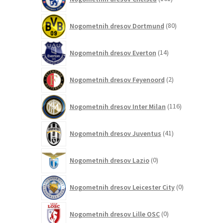
izdelkov
80
Nogometnih dresov Dortmund
80
izdelkov
14
Nogometnih dresov Everton
14
izdelkov
2
Nogometnih dresov Feyenoord
2
izdelka
116
Nogometnih dresov Inter Milan
116
izdelkov
41
Nogometnih dresov Juventus
41
izdelkov
0
Nogometnih dresov Lazio
0
izdelkov
0
Nogometnih dresov Leicester City
0
izdelkov
0
Nogometnih dresov Lille OSC
0
izdelkov