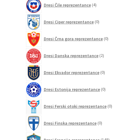
4
Dresi Čile reprezentance
4
izdelki
0
Dresi Ciper reprezentance
0
izdelkov
0
Dresi Črna gora reprezentance
0
izdelkov
2
Dresi Danska reprezentance
2
izdelka
0
Dresi Ekvador reprezentance
0
izdelkov
0
Dresi Estonija reprezentance
0
izdelkov
0
Dresi Ferski otoki reprezentance
0
izdelkov
0
Dresi Finska reprezentance
0
izdelkov
148
Dresi Francija reprezentance
148