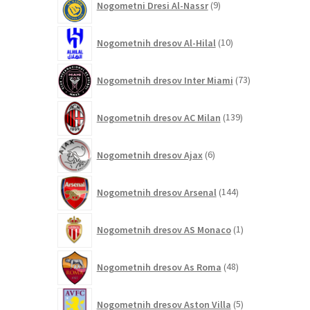
Nogometni Dresi Al-Nassr
9
izdelkov
10
Nogometnih dresov Al-Hilal
10
izdelkov
73
Nogometnih dresov Inter Miami
73
izdelkov
139
Nogometnih dresov AC Milan
139
izdelkov
6
Nogometnih dresov Ajax
6
izdelkov
144
Nogometnih dresov Arsenal
144
izdelkov
1
Nogometnih dresov AS Monaco
1
izdelek
48
Nogometnih dresov As Roma
48
izdelkov
5
Nogometnih dresov Aston Villa
5