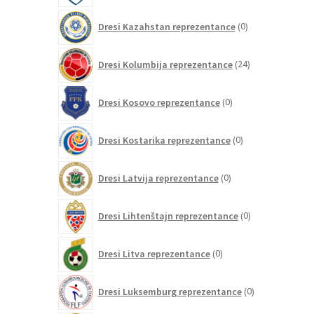
0
Dresi Kazahstan reprezentance
0
izdelkov
24
Dresi Kolumbija reprezentance
24
izdelkov
0
Dresi Kosovo reprezentance
0
izdelkov
0
Dresi Kostarika reprezentance
0
izdelkov
0
Dresi Latvija reprezentance
0
izdelkov
0
Dresi Lihtenštajn reprezentance
0
izdelkov
0
Dresi Litva reprezentance
0
izdelkov
0
Dresi Luksemburg reprezentance
0
izdelkov