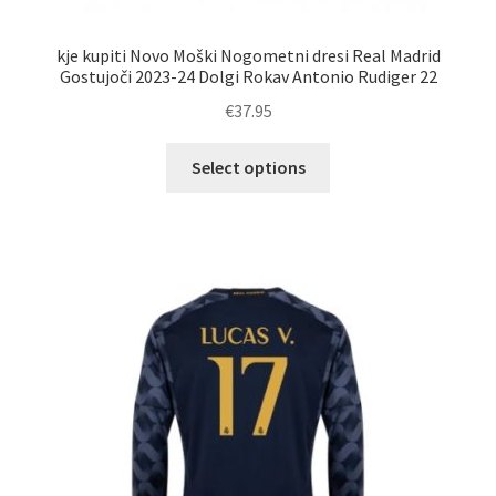
kje kupiti Novo Moški Nogometni dresi Real Madrid
Gostujoči 2023-24 Dolgi Rokav Antonio Rudiger 22
€
37.95
Ta
Select options
izdelek
ima
več
različic.
Možnosti
lahko
izberete
na
strani
izdelka