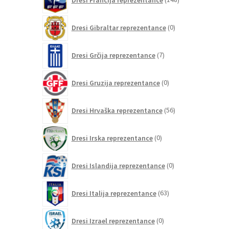
izdelkov
0
Dresi Gibraltar reprezentance
0
izdelkov
7
Dresi Grčija reprezentance
7
izdelkov
0
Dresi Gruzija reprezentance
0
izdelkov
56
Dresi Hrvaška reprezentance
56
izdelkov
0
Dresi Irska reprezentance
0
izdelkov
0
Dresi Islandija reprezentance
0
izdelkov
63
Dresi Italija reprezentance
63
izdelkov
0
Dresi Izrael reprezentance
0
izdelkov