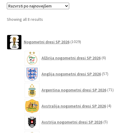
različic.
Možnosti
lahko
Sorted
Showing all 8 results
izberete
by
na
latest
1029
strani
Nogometni dresi SP 2026
1029
izdelkov
izdelka
6
Alžirija nogometni dresi SP 2026
6
izdelkov
57
Anglija nogometni dresi SP 2026
57
izdelkov
71
Argentina nogometni dresi SP 2026
71
izdelkov
4
Avstralija nogometni dresi SP 2026
4
izdelki
5
Avstrija nogometni dresi SP 2026
5
izdelkov