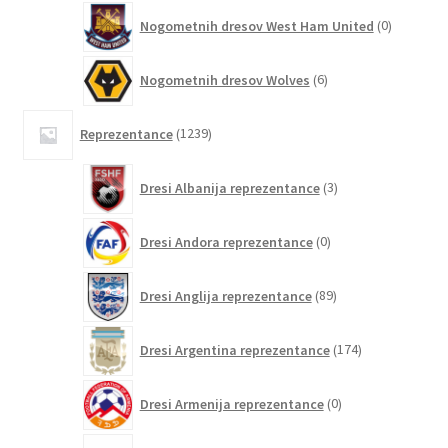
0
Nogometnih dresov West Ham United
0
izdelkov
6
Nogometnih dresov Wolves
6
izdelkov
1239
Reprezentance
1239
izdelkov
3
Dresi Albanija reprezentance
3
izdelki
0
Dresi Andora reprezentance
0
izdelkov
89
Dresi Anglija reprezentance
89
izdelkov
174
Dresi Argentina reprezentance
174
izdelkov
0
Dresi Armenija reprezentance
0
izdelkov
0