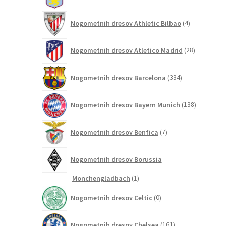
izdelkov
4
Nogometnih dresov Athletic Bilbao
4
izdelki
28
Nogometnih dresov Atletico Madrid
28
izdelkov
334
Nogometnih dresov Barcelona
334
izdelkov
138
Nogometnih dresov Bayern Munich
138
izdelkov
7
Nogometnih dresov Benfica
7
izdelkov
Nogometnih dresov Borussia
1
Monchengladbach
1
izdelek
0
Nogometnih dresov Celtic
0
izdelkov
161
Nogometnih dresov Chelsea
161