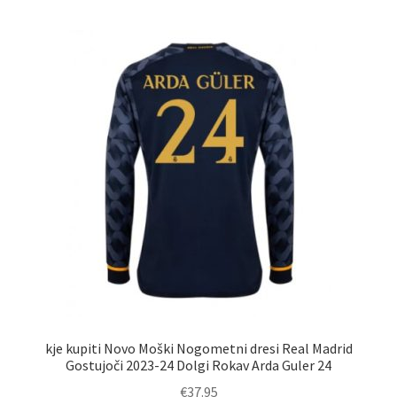
več
različic.
Možnosti
lahko
izberete
na
strani
izdelka
kje kupiti Novo Moški Nogometni dresi Real Madrid
Gostujoči 2023-24 Dolgi Rokav Arda Guler 24
€
37.95