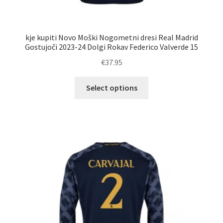
kje kupiti Novo Moški Nogometni dresi Real Madrid
Gostujoči 2023-24 Dolgi Rokav Federico Valverde 15
€
37.95
Ta
Select options
izdelek
ima
več
različic.
Možnosti
lahko
izberete
na
strani
izdelka