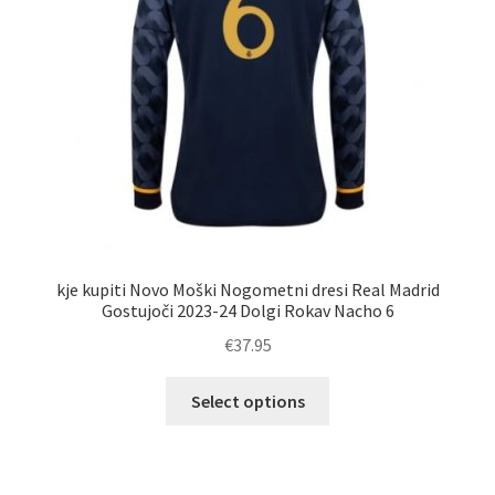
strani
izdelka
kje kupiti Novo Moški Nogometni dresi Real Madrid
Gostujoči 2023-24 Dolgi Rokav Nacho 6
€
37.95
Ta
Select options
izdelek
ima
več