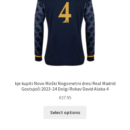
na
strani
izdelka
kje kupiti Novo Moški Nogometni dresi Real Madrid
Gostujoči 2023-24 Dolgi Rokav David Alaba 4
€
37.95
Ta
Select options
izdelek
ima