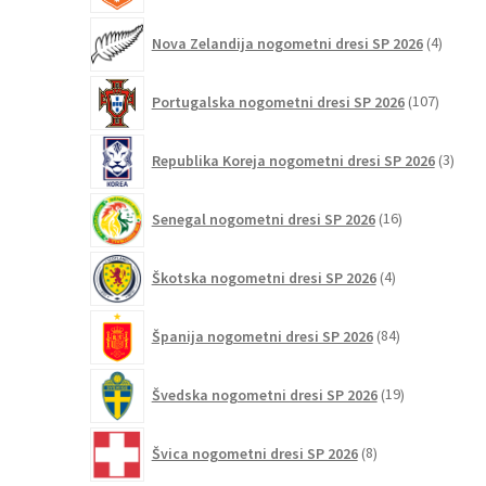
4
Nova Zelandija nogometni dresi SP 2026
4
izdelki
107
Portugalska nogometni dresi SP 2026
107
izdelko
3
Republika Koreja nogometni dresi SP 2026
3
izdelk
16
Senegal nogometni dresi SP 2026
16
izdelkov
4
Škotska nogometni dresi SP 2026
4
izdelki
84
Španija nogometni dresi SP 2026
84
izdelkov
19
Švedska nogometni dresi SP 2026
19
izdelkov
8
Švica nogometni dresi SP 2026
8
izdelkov