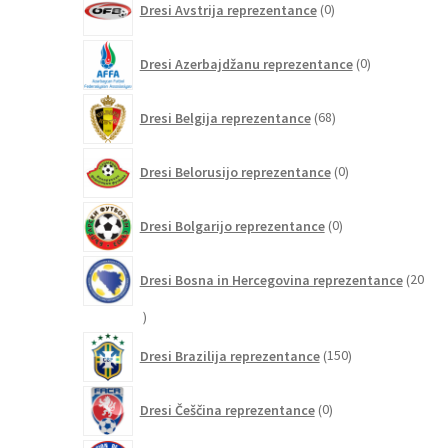
Dresi Avstrija reprezentance
0
izdelkov
0
Dresi Azerbajdžanu reprezentance
0
izdelkov
68
Dresi Belgija reprezentance
68
izdelkov
0
Dresi Belorusijo reprezentance
0
izdelkov
0
Dresi Bolgarijo reprezentance
0
izdelkov
Dresi Bosna in Hercegovina reprezentance
20
20
izdelkov
150
Dresi Brazilija reprezentance
150
izdelkov
0
Dresi Češčina reprezentance
0
izdelkov