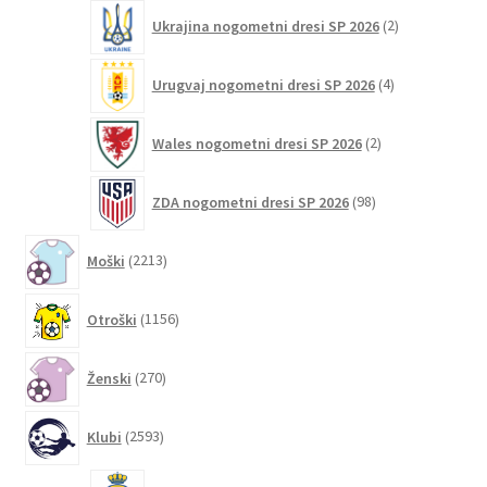
2
Ukrajina nogometni dresi SP 2026
2
izdelka
4
Urugvaj nogometni dresi SP 2026
4
izdelki
2
Wales nogometni dresi SP 2026
2
izdelka
98
ZDA nogometni dresi SP 2026
98
izdelkov
2213
Moški
2213
izdelkov
1156
Otroški
1156
izdelkov
270
Ženski
270
izdelkov
2593
Klubi
2593
izdelkov
9