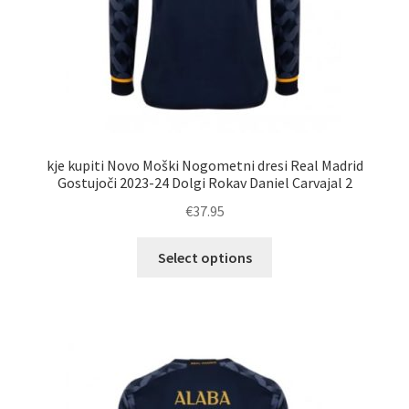
kje kupiti Novo Moški Nogometni dresi Real Madrid
Gostujoči 2023-24 Dolgi Rokav Daniel Carvajal 2
€
37.95
Ta
Select options
izdelek
ima
več
različic.
Možnosti
lahko
izberete