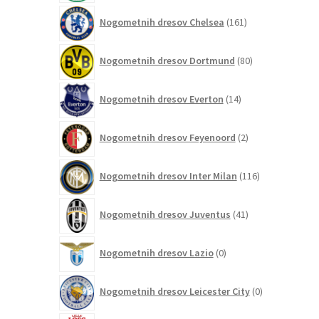
161
Nogometnih dresov Chelsea
161
izdelkov
80
Nogometnih dresov Dortmund
80
izdelkov
14
Nogometnih dresov Everton
14
izdelkov
2
Nogometnih dresov Feyenoord
2
izdelka
116
Nogometnih dresov Inter Milan
116
izdelkov
41
Nogometnih dresov Juventus
41
izdelkov
0
Nogometnih dresov Lazio
0
izdelkov
0
Nogometnih dresov Leicester City
0
izdelkov