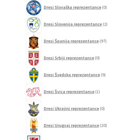
0
Dresi Slovaška reprezentance
0
izdelkov
2
Dresi Slovenija reprezentance
2
izdelka
97
Dresi Španija reprezentance
97
izdelkov
0
Dresi Srbiji reprezentance
0
izdelkov
9
Dresi Švedska reprezentance
9
izdelkov
1
Dresi Švica reprezentance
1
izdelek
0
Dresi Ukrajini reprezentance
0
izdelkov
20
Dresi Urugvaj reprezentance
20
izdelkov
2