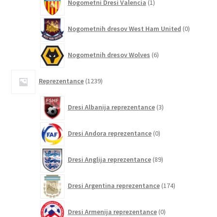
Nogometni Dresi Valencia
1
izdelek
0
Nogometnih dresov West Ham United
0
izdelkov
6
Nogometnih dresov Wolves
6
izdelkov
1239
Reprezentance
1239
izdelkov
3
Dresi Albanija reprezentance
3
izdelki
0
Dresi Andora reprezentance
0
izdelkov
89
Dresi Anglija reprezentance
89
izdelkov
174
Dresi Argentina reprezentance
174
izdelkov
0
Dresi Armenija reprezentance
0
izdelkov