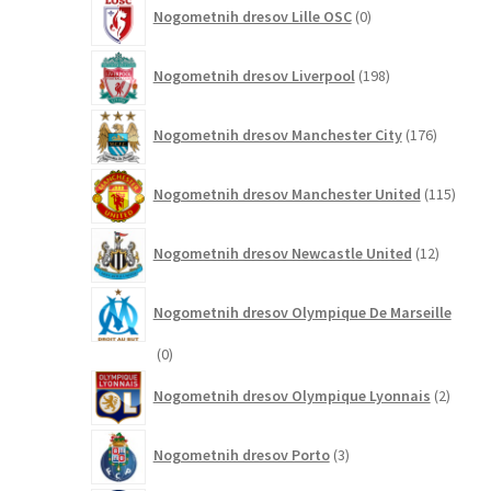
0
Nogometnih dresov Lille OSC
0
izdelkov
198
Nogometnih dresov Liverpool
198
izdelkov
176
Nogometnih dresov Manchester City
176
izdelkov
115
Nogometnih dresov Manchester United
115
izdel
12
Nogometnih dresov Newcastle United
12
izdelkov
Nogometnih dresov Olympique De Marseille
0
0
izdelkov
2
Nogometnih dresov Olympique Lyonnais
2
izdelk
3
Nogometnih dresov Porto
3
izdelki