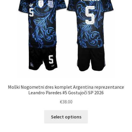
Moški Nogometni dres komplet Argentina reprezentance
Leandro Paredes #5 Gostujoči SP 2026
€
38.00
Ta
Select options
izdelek
ima