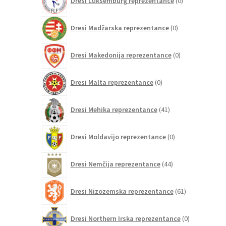
Dresi Luksemburg reprezentance
0
izdelkov
0
Dresi Madžarska reprezentance
0
izdelkov
0
Dresi Makedonija reprezentance
0
izdelkov
0
Dresi Malta reprezentance
0
izdelkov
41
Dresi Mehika reprezentance
41
izdelkov
0
Dresi Moldavijo reprezentance
0
izdelkov
44
Dresi Nemčija reprezentance
44
izdelkov
61
Dresi Nizozemska reprezentance
61
izdelkov
0
Dresi Northern Irska reprezentance
0
izdelkov