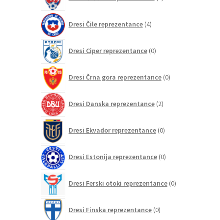
izdelkov
4
Dresi Čile reprezentance
4
izdelki
0
Dresi Ciper reprezentance
0
izdelkov
0
Dresi Črna gora reprezentance
0
izdelkov
2
Dresi Danska reprezentance
2
izdelka
0
Dresi Ekvador reprezentance
0
izdelkov
0
Dresi Estonija reprezentance
0
izdelkov
0
Dresi Ferski otoki reprezentance
0
izdelkov
0
Dresi Finska reprezentance
0
izdelkov