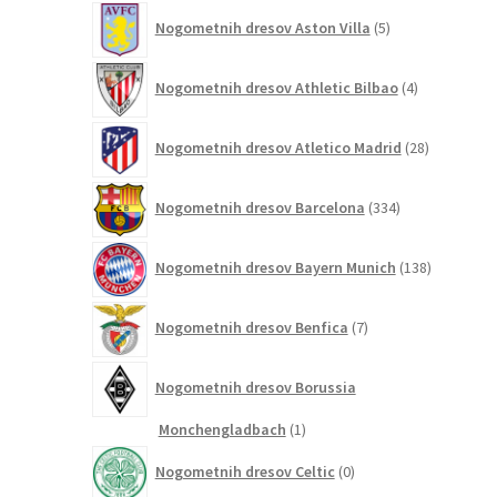
5
Nogometnih dresov Aston Villa
5
izdelkov
4
Nogometnih dresov Athletic Bilbao
4
izdelki
28
Nogometnih dresov Atletico Madrid
28
izdelkov
334
Nogometnih dresov Barcelona
334
izdelkov
138
Nogometnih dresov Bayern Munich
138
izdelkov
7
Nogometnih dresov Benfica
7
izdelkov
Nogometnih dresov Borussia
1
Monchengladbach
1
izdelek
0
Nogometnih dresov Celtic
0
izdelkov