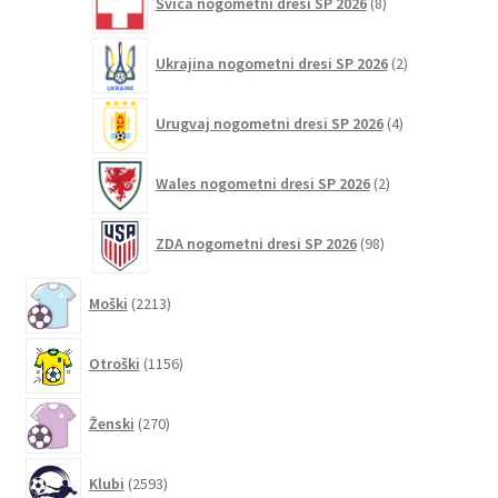
Švica nogometni dresi SP 2026
8
izdelkov
2
Ukrajina nogometni dresi SP 2026
2
izdelka
4
Urugvaj nogometni dresi SP 2026
4
izdelki
2
Wales nogometni dresi SP 2026
2
izdelka
98
ZDA nogometni dresi SP 2026
98
izdelkov
2213
Moški
2213
izdelkov
1156
Otroški
1156
izdelkov
270
Ženski
270
izdelkov
2593
Klubi
2593
izdelkov