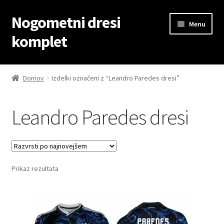
Nogometni dresi
Skip
Skip
Menu
to
to
komplet
navigation
content
Domov
Domov
Izdelki označeni z “Leandro Paredes dresi”
Blog
Leandro Paredes dresi
Kontaktiraj nas
Košarica
Prikaz rezultata
Moj račun
Trgovina
Zaključek nakupa