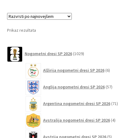
več
različic.
Možnosti
lahko
Prikaz rezultata
izberete
na
1029
strani
Nogometni dresi SP 2026
1029
izdelkov
izdelka
6
Alžirija nogometni dresi SP 2026
6
izdelkov
57
Anglija nogometni dresi SP 2026
57
izdelkov
71
Argentina nogometni dresi SP 2026
71
izdelkov
4
Avstralija nogometni dresi SP 2026
4
izdelki
5
Avstrija nogometni dresi SP 2026
5