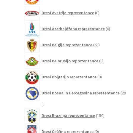
0
Dresi Avstrija reprezentance
0
izdelkov
0
Dresi Azerbajdžanu reprezentance
0
izdelkov
68
Dresi Belgija reprezentance
68
izdelkov
0
Dresi Belorusijo reprezentance
0
izdelkov
0
Dresi Bolgarijo reprezentance
0
izdelkov
Dresi Bosna in Hercegovina reprezentance
20
20
izdelkov
150
Dresi Brazilija reprezentance
150
izdelkov
0
Dresi Češčina reprezentance
0