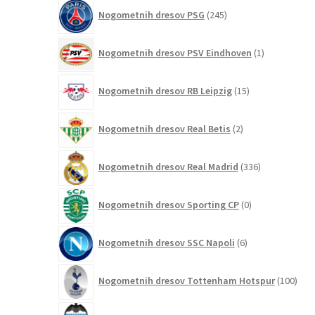
245
Nogometnih dresov PSG
245
izdelkov
1
Nogometnih dresov PSV Eindhoven
1
izdelek
15
Nogometnih dresov RB Leipzig
15
izdelkov
2
Nogometnih dresov Real Betis
2
izdelka
336
Nogometnih dresov Real Madrid
336
izdelkov
0
Nogometnih dresov Sporting CP
0
izdelkov
6
Nogometnih dresov SSC Napoli
6
izdelkov
100
Nogometnih dresov Tottenham Hotspur
100
izde
1