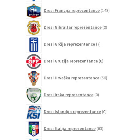
148
Dresi Francija reprezentance
148
izdelkov
0
Dresi Gibraltar reprezentance
0
izdelkov
7
Dresi Grčija reprezentance
7
izdelkov
0
Dresi Gruzija reprezentance
0
izdelkov
56
Dresi Hrvaška reprezentance
56
izdelkov
0
Dresi Irska reprezentance
0
izdelkov
0
Dresi Islandija reprezentance
0
izdelkov
63
Dresi Italija reprezentance
63
izdelkov