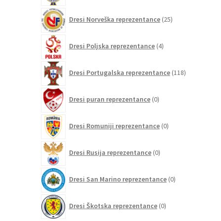
25
Dresi Norveška reprezentance
25
izdelkov
4
Dresi Poljska reprezentance
4
izdelki
118
Dresi Portugalska reprezentance
118
izdelkov
0
Dresi puran reprezentance
0
izdelkov
0
Dresi Romuniji reprezentance
0
izdelkov
0
Dresi Rusija reprezentance
0
izdelkov
0
Dresi San Marino reprezentance
0
izdelkov
0
Dresi Škotska reprezentance
0
izdelkov