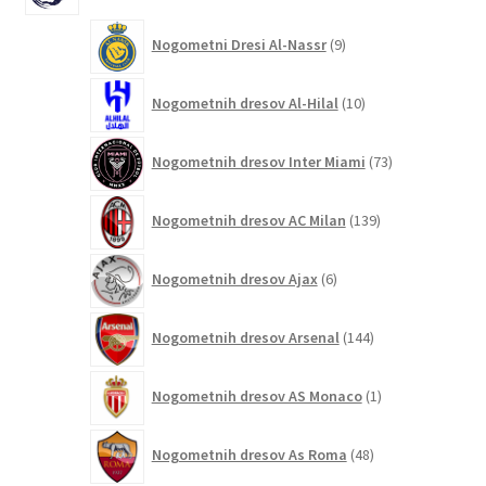
9
Nogometni Dresi Al-Nassr
9
izdelkov
10
Nogometnih dresov Al-Hilal
10
izdelkov
73
Nogometnih dresov Inter Miami
73
izdelkov
139
Nogometnih dresov AC Milan
139
izdelkov
6
Nogometnih dresov Ajax
6
izdelkov
144
Nogometnih dresov Arsenal
144
izdelkov
1
Nogometnih dresov AS Monaco
1
izdelek
48
Nogometnih dresov As Roma
48
izdelkov