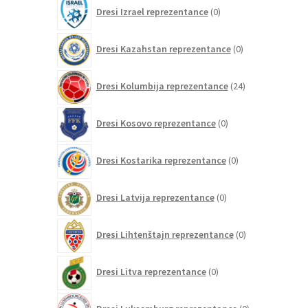
0
Dresi Izrael reprezentance
0
izdelkov
0
Dresi Kazahstan reprezentance
0
izdelkov
24
Dresi Kolumbija reprezentance
24
izdelkov
0
Dresi Kosovo reprezentance
0
izdelkov
0
Dresi Kostarika reprezentance
0
izdelkov
0
Dresi Latvija reprezentance
0
izdelkov
0
Dresi Lihtenštajn reprezentance
0
izdelkov
0
Dresi Litva reprezentance
0
izdelkov
0