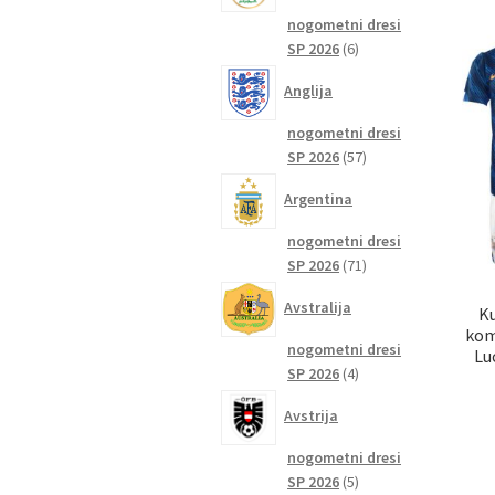
nogometni dresi
6
SP 2026
6
izdelkov
Anglija
nogometni dresi
57
SP 2026
57
izdelkov
Argentina
nogometni dresi
71
SP 2026
71
izdelkov
Avstralija
K
kom
nogometni dresi
Lu
4
SP 2026
4
izdelki
Avstrija
nogometni dresi
5
SP 2026
5