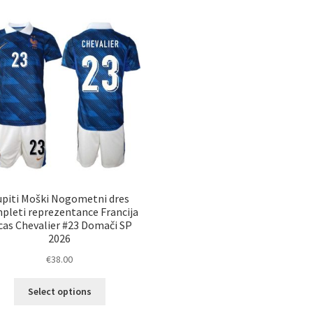
upiti Moški Nogometni dres
pleti reprezentance Francija
cas Chevalier #23 Domači SP
2026
€
38.00
Ta
Select options
izdelek