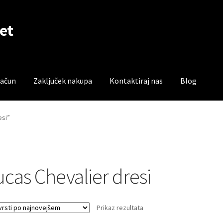
et
račun
Zaključek nakupa
Kontaktiraj nas
Blog
čun
Trgovina
Zaključek nakupa
esi”
ucas Chevalier dresi
Prikaz rezultata