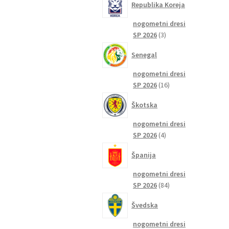
Republika Koreja
nogometni dresi
3
SP 2026
3
izdelki
Senegal
nogometni dresi
16
SP 2026
16
izdelkov
Škotska
nogometni dresi
4
SP 2026
4
izdelki
Španija
nogometni dresi
84
SP 2026
84
izdelkov
Švedska
nogometni dresi