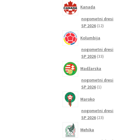
izdelkov
Kanada
nogometni dresi
12
SP 2026
12
izdelkov
Kolumbija
nogometni dresi
33
SP 2026
33
izdelkov
Madžarska
nogometni dresi
1
SP 2026
1
izdelek
Maroko
nogometni dresi
23
SP 2026
23
izdelkov
Mehika