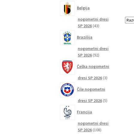
izdelkov
Belgija
nogometni dresi
43
SP 2026
43
izdelkov
Brazilija
nogometni dresi
92
SP 2026
92
izdelkov
Češka nogometni
3
dresi SP 2026
3
izdelki
Čile nogometni
5
dresi SP 2026
5
izdelkov
Francija
nogometni dresi
108
SP 2026
108