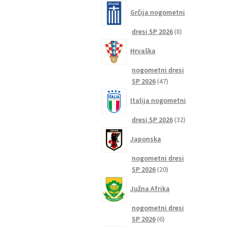
izdelkov
Grčija nogometni
8
dresi SP 2026
8
izdelkov
Hrvaška
nogometni dresi
47
SP 2026
47
izdelkov
Italija nogometni
32
dresi SP 2026
32
izdelkov
Japonska
nogometni dresi
20
SP 2026
20
izdelkov
Južna Afrika
nogometni dresi
6
SP 2026
6