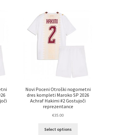
č
več
ičic.
različic.
nosti
Možnosti
ko
lahko
erete
izberete
na
ani
strani
elka
izdelka
etni
Novi Poceni Otroški nogometni
026
dres kompleti Maroko SP 2026
joči
Achraf Hakimi #2 Gostujoči
reprezentance
€
35.00
Ta
Select options
elek
izdelek