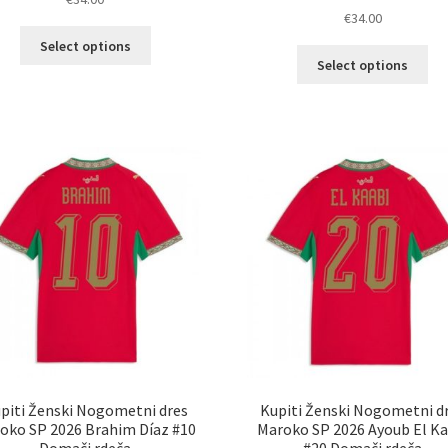
€
34.00
Ta
Select options
Ta
izdelek
Select options
izd
ima
im
več
ve
različic.
razl
Možnosti
Mož
lahko
lah
izberete
izb
na
na
strani
str
izdelka
izd
piti Ženski Nogometni dres
Kupiti Ženski Nogometni d
oko SP 2026 Brahim Díaz #10
Maroko SP 2026 Ayoub El Ka
Domači rdeča
#20 Domači rdeča