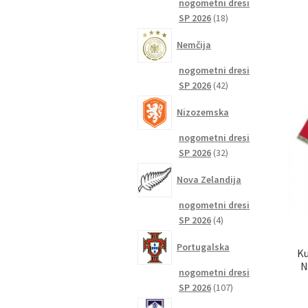
nogometni dresi
18
SP 2026
18
izdelkov
Nemčija
nogometni dresi
42
SP 2026
42
izdelkov
Nizozemska
nogometni dresi
32
SP 2026
32
izdelkov
Nova Zelandija
nogometni dresi
4
SP 2026
4
izdelki
Portugalska
Ku
N
nogometni dresi
107
SP 2026
107
izdelkov