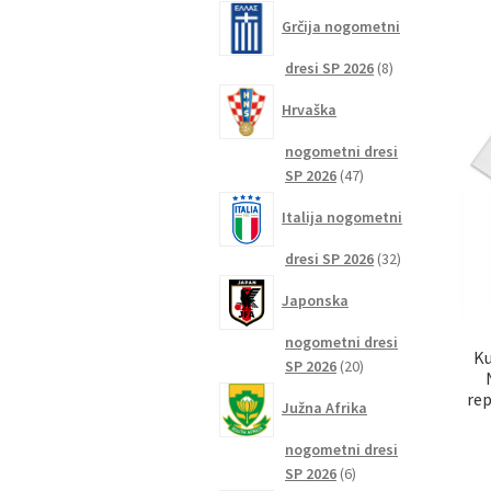
izdelkov
Grčija nogometni
8
dresi SP 2026
8
izdelkov
Hrvaška
nogometni dresi
47
SP 2026
47
izdelkov
Italija nogometni
32
dresi SP 2026
32
izdelkov
Japonska
nogometni dresi
Ku
20
SP 2026
20
izdelkov
rep
Južna Afrika
nogometni dresi
6
SP 2026
6