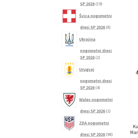
19
SP 2026
19
izdelkov
Švica nogometni
8
dresi SP 2026
8
izdelkov
Ukrajina
nogometni dresi
2
SP 2026
2
izdelka
Urugvaj
nogometni dresi
4
SP 2026
4
izdelki
Wales nogometni
2
dresi SP 2026
2
izdelka
ZDA nogometni
Ku
Mar
98
dresi SP 2026
98