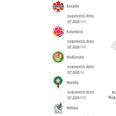
izdelkov
Kanada
nogometni dresi
12
SP 2026
12
izdelkov
Kolumbija
nogometni dresi
33
SP 2026
33
izdelkov
Madžarska
nogometni dresi
1
SP 2026
1
izdelek
Maroko
nogometni dresi
Ku
Nogo
23
SP 2026
23
izdelkov
Mehika