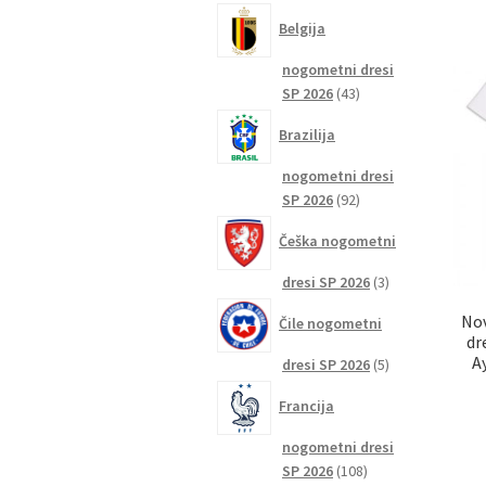
izdelkov
Belgija
nogometni dresi
43
SP 2026
43
izdelkov
Brazilija
nogometni dresi
92
SP 2026
92
izdelkov
Češka nogometni
3
dresi SP 2026
3
izdelki
Nov
Čile nogometni
dr
A
5
dresi SP 2026
5
izdelkov
Francija
nogometni dresi
108
SP 2026
108