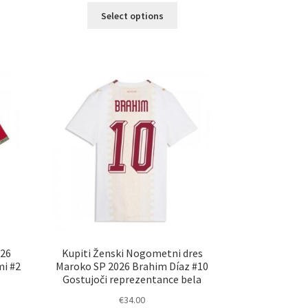
Ta
Select options
elek
izdelek
a
ima
č
več
ičic.
različic.
nosti
Možnosti
ko
lahko
erete
izberete
na
ani
strani
elka
izdelka
026
Kupiti Ženski Nogometni dres
mi #2
Maroko SP 2026 Brahim Díaz #10
Gostujoči reprezentance bela
€
34.00