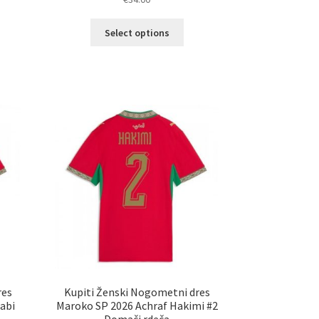
Ta
Select options
izdelek
elek
ima
a
več
č
različic.
ičic.
Možnosti
nosti
lahko
ko
izberete
erete
na
strani
ani
izdelka
elka
res
Kupiti Ženski Nogometni dres
abi
Maroko SP 2026 Achraf Hakimi #2
Domači rdeča