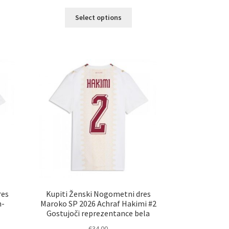
Ta
Select options
elek
izdelek
a
ima
č
več
ičic.
različic.
nosti
Možnosti
ko
lahko
erete
izberete
na
ani
strani
elka
izdelka
res
Kupiti Ženski Nogometni dres
n-
Maroko SP 2026 Achraf Hakimi #2
Gostujoči reprezentance bela
€
34.00