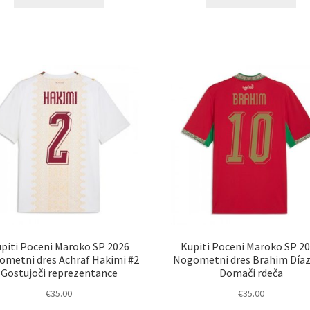
izdelek
izd
ima
im
več
ve
različic.
razl
Možnosti
Mož
lahko
lah
izberete
izb
na
na
strani
str
izdelka
izd
piti Poceni Maroko SP 2026
Kupiti Poceni Maroko SP 2
metni dres Achraf Hakimi #2
Nogometni dres Brahim Díaz
Gostujoči reprezentance
Domači rdeča
€
35.00
€
35.00