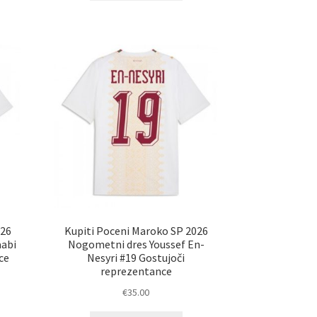
a
ima
č
več
ičic.
različic.
nosti
Možnosti
ko
lahko
erete
izberete
na
ani
strani
elka
izdelka
026
Kupiti Poceni Maroko SP 2026
aabi
Nogometni dres Youssef En-
ce
Nesyri #19 Gostujoči
reprezentance
€
35.00