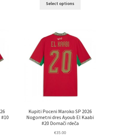
Ta
elek
Select options
izdelek
a
ima
č
več
ičic.
različic.
nosti
Možnosti
ko
lahko
erete
izberete
na
ani
strani
elka
izdelka
026
Kupiti Poceni Maroko SP 2026
 #10
Nogometni dres Ayoub El Kaabi
#20 Domači rdeča
€
35.00