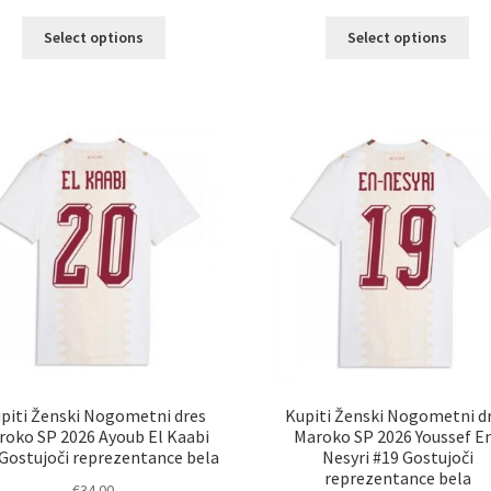
Ta
Ta
Select options
Select options
izdelek
izd
ima
im
več
ve
različic.
razl
Možnosti
Mož
lahko
lah
izberete
izb
na
na
strani
str
izdelka
izd
piti Ženski Nogometni dres
Kupiti Ženski Nogometni d
roko SP 2026 Ayoub El Kaabi
Maroko SP 2026 Youssef E
Gostujoči reprezentance bela
Nesyri #19 Gostujoči
reprezentance bela
€
34.00