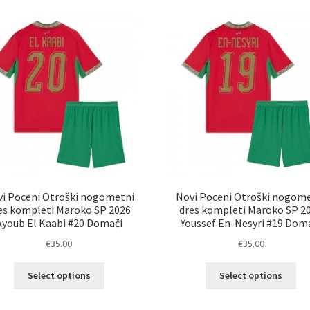
latest
i Poceni Otroški nogometni
Novi Poceni Otroški nogom
es kompleti Maroko SP 2026
dres kompleti Maroko SP 2
Ayoub El Kaabi #20 Domači
Youssef En-Nesyri #19 Dom
€
35.00
€
35.00
Ta
Ta
Select options
Select options
izdelek
izd
ima
im