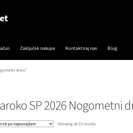
et
račun
Zaključek nakupa
Kontaktiraj nas
Blog
čun
Trgovina
Zaključek nakupa
ogometni dresi”
aroko SP 2026 Nogometni dr
Sorted
Showing all 23 results
by