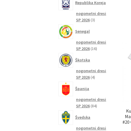
Republika Koreja
nogometni dresi
3
SP 2026
3
izdelki
Senegal
nogometni dresi
16
SP 2026
16
izdelkov
Škotska
nogometni dresi
4
SP 2026
4
izdelki
Španija
nogometni dresi
84
SP 2026
84
Ku
izdelkov
Ma
Švedska
#20 
nogometni dresi