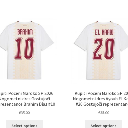
ima
im
več
ve
različic.
razl
Možnosti
Mož
lahko
lah
izberete
izb
na
na
strani
str
izdelka
izd
piti Poceni Maroko SP 2026
Kupiti Poceni Maroko SP 2
Nogometni dres Gostujoči
Nogometni dres Ayoub El K
rezentance Brahim Díaz #10
#20 Gostujoči reprezentan
€
35.00
€
35.00
Ta
Ta
Select options
Select options