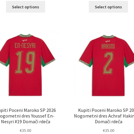
Ta
Ta
Select options
Select options
izdelek
izd
ima
im
več
ve
različic.
razl
Možnosti
Mož
lahko
lah
izberete
izb
na
na
strani
str
izdelka
izd
piti Poceni Maroko SP 2026
Kupiti Poceni Maroko SP 2
ogometni dres Youssef En-
Nogometni dres Achraf Haki
Nesyri #19 Domači rdeča
Domači rdeča
€
35.00
€
35.00