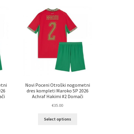
etni
Novi Poceni Otroški nogometni
026
dres kompleti Maroko SP 2026
ači
Achraf Hakimi #2 Domači
€
35.00
Ta
Select options
elek
izdelek
a
ima