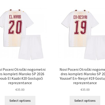
več
ve
različic.
razl
Možnosti
Mož
lahko
lah
izberete
izb
na
na
strani
str
izdelka
izd
i Poceni Otroški nogometni
Novi Poceni Otroški nogom
es kompleti Maroko SP 2026
dres kompleti Maroko SP 2
youb El Kaabi #20 Gostujoči
Youssef En-Nesyri #19 Gostu
reprezentance
reprezentance
€
35.00
€
35.00
Ta
Ta
Select options
Select options
izdelek
izd