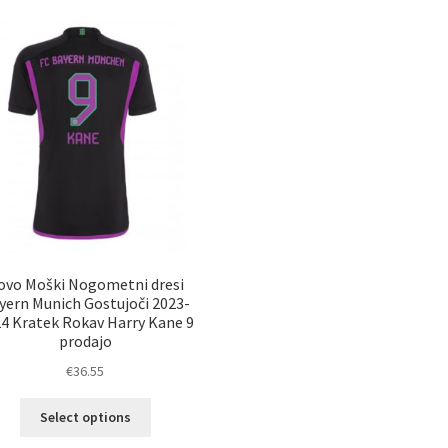
ovo Moški Nogometni dresi
yern Munich Gostujoči 2023-
4 Kratek Rokav Harry Kane 9
prodajo
€
36.55
Ta
Select options
izdelek