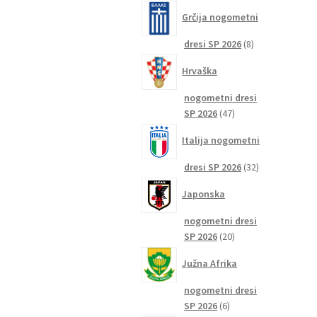
izdelkov
Grčija nogometni
8
dresi SP 2026
8
izdelkov
Hrvaška
nogometni dresi
47
SP 2026
47
izdelkov
Italija nogometni
32
dresi SP 2026
32
izdelkov
Japonska
nogometni dresi
20
SP 2026
20
izdelkov
Južna Afrika
nogometni dresi
6
SP 2026
6