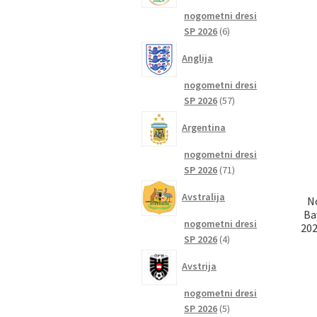
nogometni dresi
6
SP 2026
6
izdelkov
Anglija
nogometni dresi
57
SP 2026
57
izdelkov
Argentina
nogometni dresi
71
SP 2026
71
izdelkov
Avstralija
N
Ba
nogometni dresi
202
4
SP 2026
4
izdelki
Avstrija
nogometni dresi
5
SP 2026
5