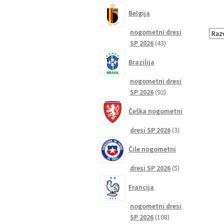
izdelkov
Belgija
nogometni dresi
43
SP 2026
43
izdelkov
Brazilija
nogometni dresi
92
SP 2026
92
izdelkov
Češka nogometni
3
dresi SP 2026
3
izdelki
Čile nogometni
5
dresi SP 2026
5
izdelkov
Francija
nogometni dresi
108
SP 2026
108