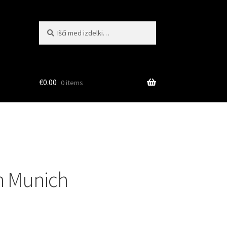
Išči:
Iskanje
€
0.00
0 items
n Munich