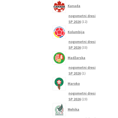
izdelkov
Kanada
nogometni dresi
12
SP 2026
12
izdelkov
Kolumbija
nogometni dresi
33
SP 2026
33
izdelkov
Madžarska
nogometni dresi
1
SP 2026
1
izdelek
Maroko
nogometni dresi
23
SP 2026
23
izdelkov
Mehika