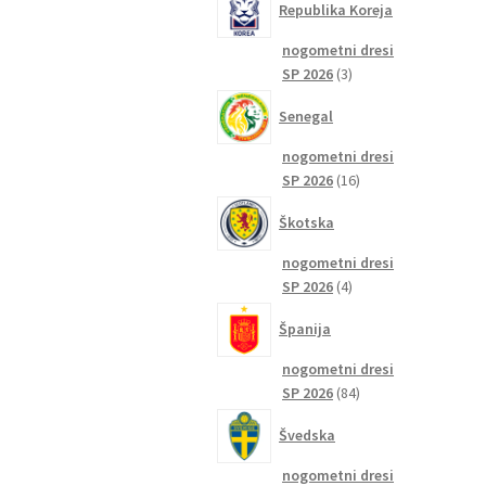
Republika Koreja
nogometni dresi
3
SP 2026
3
izdelki
Senegal
nogometni dresi
16
SP 2026
16
izdelkov
Škotska
nogometni dresi
4
SP 2026
4
izdelki
Španija
nogometni dresi
84
SP 2026
84
izdelkov
Švedska
nogometni dresi