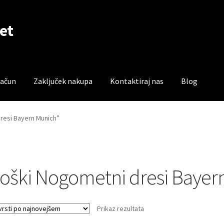
et
račun
Zaključek nakupa
Kontaktiraj nas
Blog
čun
Trgovina
Zaključek nakupa
dresi Bayern Munich”
oški Nogometni dresi Bayer
Prikaz rezultata