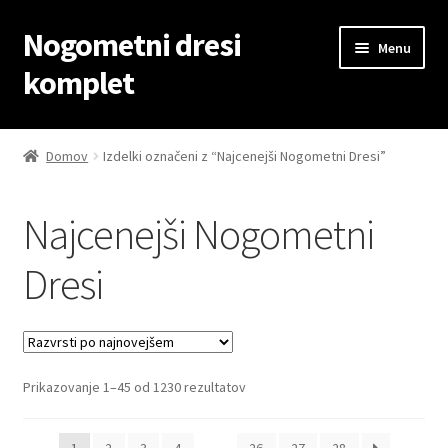
Nogometni dresi
Skip
Skip
Menu
to
to
komplet
navigation
content
Domov
Domov
Izdelki označeni z “Najcenejši Nogometni Dresi”
Blog
Najcenejši Nogometni
Kontaktiraj nas
Dresi
Košarica
Moj račun
Sorted
Prikazovanje 1–45 od 1230 rezultatov
Trgovina
by
latest
Zaključek nakupa