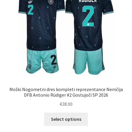
izberete
na
strani
izdelka
Moški Nogometni dres kompleti reprezentance Nemčija
DFB Antonio Rüdiger #2 Gostujoči SP 2026
€
38.00
Ta
Select options
izdelek
ima