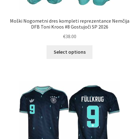
Moški Nogometni dres kompleti reprezentance Nemčija
DFB Toni Kroos #8 Gostujoči SP 2026
€
38.00
Ta
Select options
izdelek
ima
več
različic.
Možnosti
lahko
izberete
na
strani
izdelka