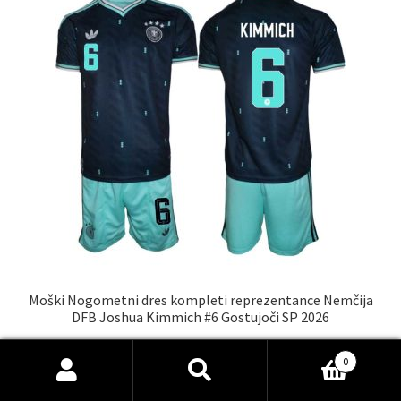
lahko
izberete
na
strani
izdelka
Moški Nogometni dres kompleti reprezentance Nemčija
DFB Joshua Kimmich #6 Gostujoči SP 2026
€
38.00
0
Ta
Išči:
Iskanje
Select options