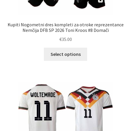
Kupiti Nogometni dres kompleti za otroke reprezentance
Nemčija DFB SP 2026 Toni Kroos #8 Domači
€
35.00
Ta
Select options
izdelek
ima
več
različic.
Možnosti
lahko
izberete
na
strani
izdelka