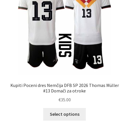
izberete
na
strani
izdelka
Kupiti Poceni dres Nemčija DFB SP 2026 Thomas Müller
#13 Domači za otroke
€
35.00
Ta
Select options
izdelek
ima