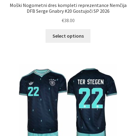
Moški Nogometni dres kompleti reprezentance Nemčija
DFB Serge Gnabry #20 Gostujoči SP 2026
€
38.00
Ta
Select options
izdelek
ima
več
različic.
Možnosti
lahko
izberete
na
strani
izdelka