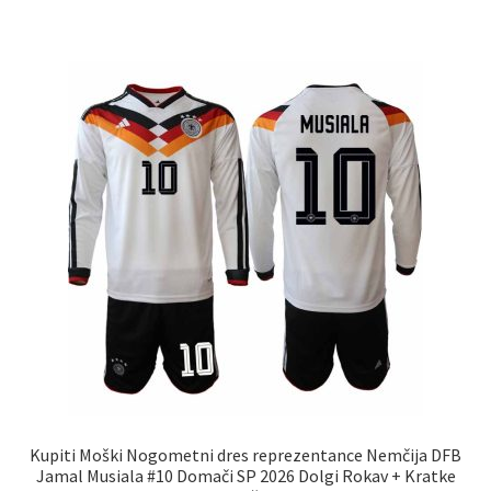
ima
več
različic.
Možnosti
lahko
izberete
na
strani
izdelka
Kupiti Moški Nogometni dres reprezentance Nemčija DFB
Jamal Musiala #10 Domači SP 2026 Dolgi Rokav + Kratke