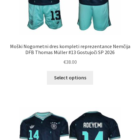
Moški Nogometni dres kompleti reprezentance Nemčija
DFB Thomas Müller #13 Gostujoči SP 2026
€
38.00
Ta
Select options
izdelek
ima
več
različic.
Možnosti
lahko
izberete
na