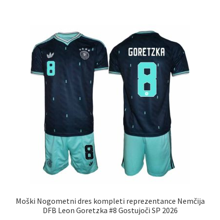
več
različic.
Možnosti
lahko
izberete
na
strani
izdelka
Moški Nogometni dres kompleti reprezentance Nemčija
DFB Leon Goretzka #8 Gostujoči SP 2026