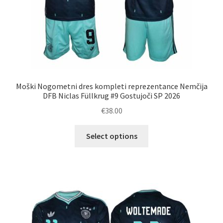
Moški Nogometni dres kompleti reprezentance Nemčija
DFB Niclas Füllkrug #9 Gostujoči SP 2026
€
38.00
Ta
Select options
izdelek
ima
več
različic.
Možnosti
lahko
izberete