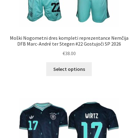
Moški Nogometni dres kompleti reprezentance Nemčija
DFB Marc-André ter Stegen #22 Gostujoči SP 2026
€
38.00
Ta
Select options
izdelek
ima
več
različic.
Možnosti
lahko
izberete
na
strani