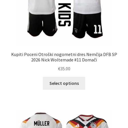
Kupiti Poceni Otroški nogometni dres Nemčija DFB SP
2026 Nick Woltemade #11 Domači
€
35.00
Ta
Select options
izdelek
ima
več
različic.
Možnosti
lahko