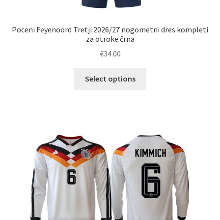
Poceni Feyenoord Tretji 2026/27 nogometni dres kompleti
za otroke črna
€
34.00
Ta
Select options
izdelek
ima
več
različic.
Možnosti
lahko
izberete
na
strani
izdelka