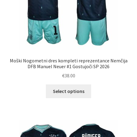
Moški Nogometni dres kompleti reprezentance Nemčija
DFB Manuel Neuer #1 Gostujoči SP 2026
€
38.00
Ta
Select options
izdelek
ima
več
različic.
Možnosti
lahko