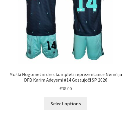
strani
izdelka
Moški Nogometni dres kompleti reprezentance Nemčija
DFB Karim Adeyemi #14 Gostujoči SP 2026
€
38.00
Ta
Select options
izdelek
ima
več
različic.