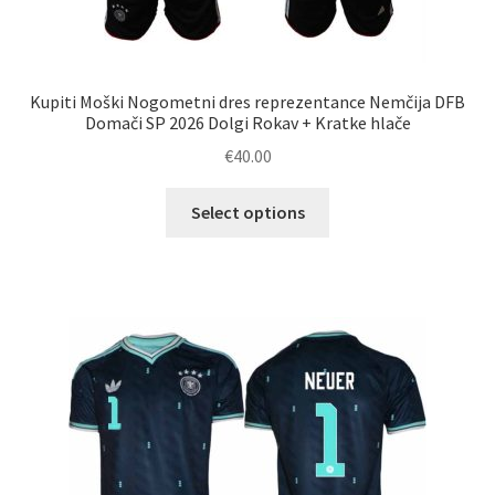
Kupiti Moški Nogometni dres reprezentance Nemčija DFB
Domači SP 2026 Dolgi Rokav + Kratke hlače
€
40.00
Ta
Select options
izdelek
ima
več
različic.
Možnosti
lahko
izberete
na
strani
izdelka