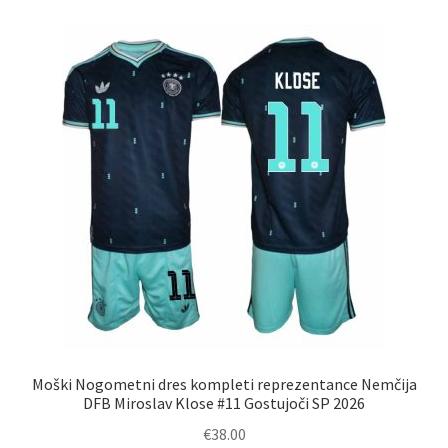
različic.
Možnosti
lahko
izberete
na
strani
izdelka
Moški Nogometni dres kompleti reprezentance Nemčija
DFB Miroslav Klose #11 Gostujoči SP 2026
€
38.00