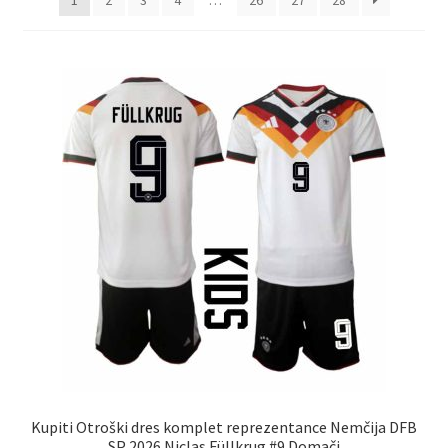
1
2
3
4
…
26
27
28
Kupiti Otroški dres komplet reprezentance Nemčija DFB
SP 2026 Niclas Füllkrug #9 Domači