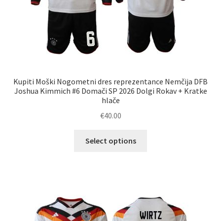
Kupiti Moški Nogometni dres reprezentance Nemčija DFB
Joshua Kimmich #6 Domači SP 2026 Dolgi Rokav + Kratke
hlače
€
40.00
Ta
Select options
izdelek
ima
več
različic.
Možnosti
lahko