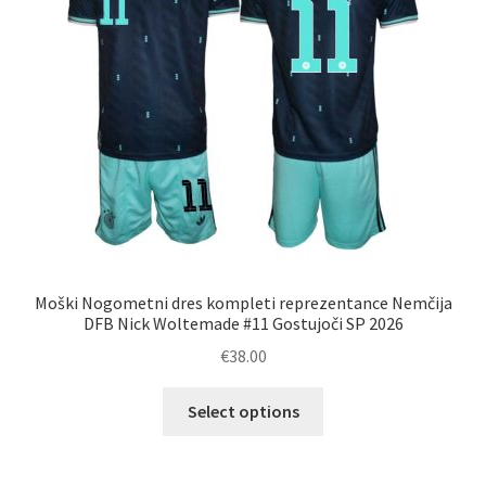
na
strani
izdelka
Moški Nogometni dres kompleti reprezentance Nemčija
DFB Nick Woltemade #11 Gostujoči SP 2026
€
38.00
Ta
Select options
izdelek
ima
več