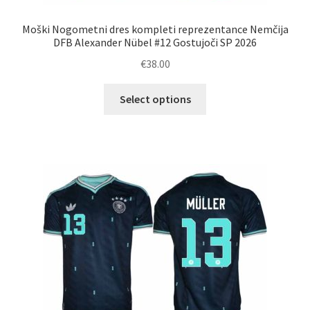
Moški Nogometni dres kompleti reprezentance Nemčija
DFB Alexander Nübel #12 Gostujoči SP 2026
€
38.00
Ta
Select options
izdelek
ima
več
različic.
Možnosti
lahko
izberete
na
strani
izdelka