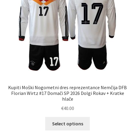
izberete
na
strani
izdelka
Kupiti Moški Nogometni dres reprezentance Nemčija DFB
Florian Wirtz #17 Domači SP 2026 Dolgi Rokav + Kratke
hlače
€
40.00
Ta
Select options
izdelek