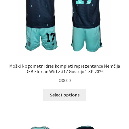
izdelka
Moški Nogometni dres kompleti reprezentance Nemčija
DFB Florian Wirtz #17 Gostujoči SP 2026
€
38.00
Ta
Select options
izdelek
ima
več
različic.
Možnosti