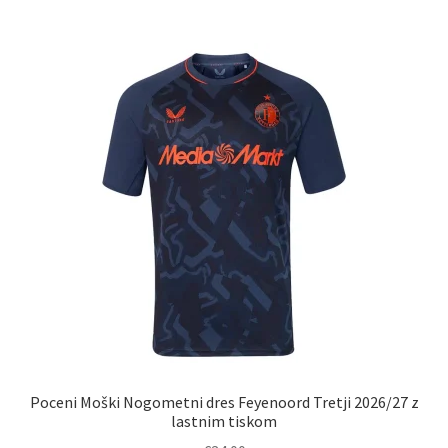
več
različic.
Možnosti
lahko
izberete
na
strani
izdelka
Poceni Moški Nogometni dres Feyenoord Tretji 2026/27 z
lastnim tiskom