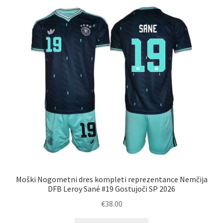
Možnosti
lahko
izberete
na
strani
izdelka
Moški Nogometni dres kompleti reprezentance Nemčija
DFB Leroy Sané #19 Gostujoči SP 2026
€
38.00