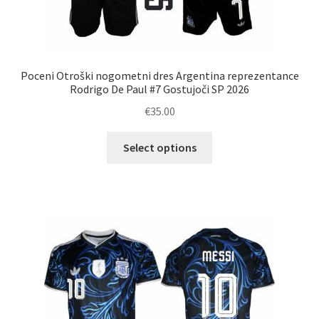
Poceni Otroški nogometni dres Argentina reprezentance
Rodrigo De Paul #7 Gostujoči SP 2026
€
35.00
Ta
Select options
izdelek
ima
več
različic.
Možnosti
lahko
izberete
na
strani
izdelka