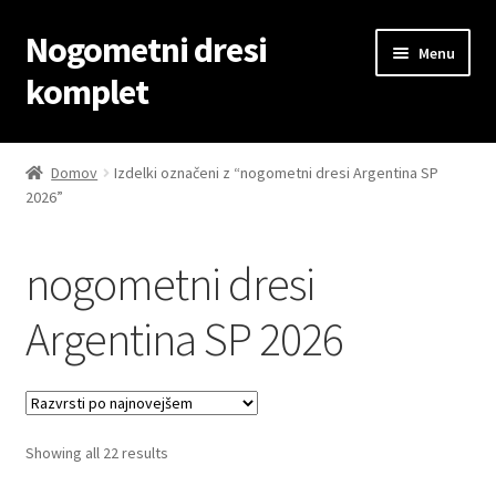
Nogometni dresi
Skip
Skip
Menu
to
to
komplet
navigation
content
Domov
Domov
Izdelki označeni z “nogometni dresi Argentina SP
2026”
Blog
Kontaktiraj nas
nogometni dresi
Košarica
Argentina SP 2026
Moj račun
Trgovina
Sorted
Showing all 22 results
by
Zaključek nakupa