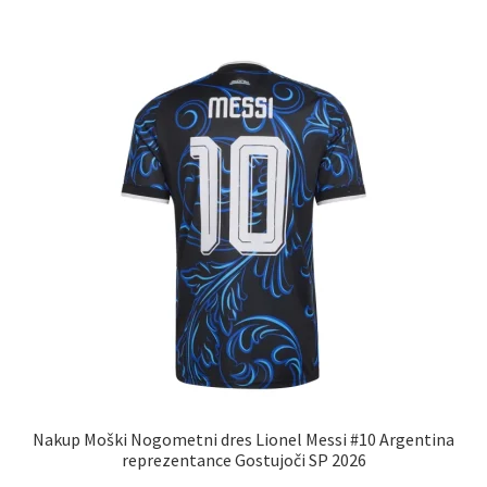
več
različic.
Možnosti
lahko
izberete
na
strani
izdelka
Nakup Moški Nogometni dres Lionel Messi #10 Argentina
reprezentance Gostujoči SP 2026