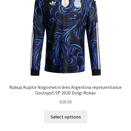
izberete
na
strani
izdelka
Nakup Kupite Nogometni dres Argentina reprezentance
Gostujoči SP 2026 Dolgi Rokav
€
38.00
Ta
Select options
izdelek
ima