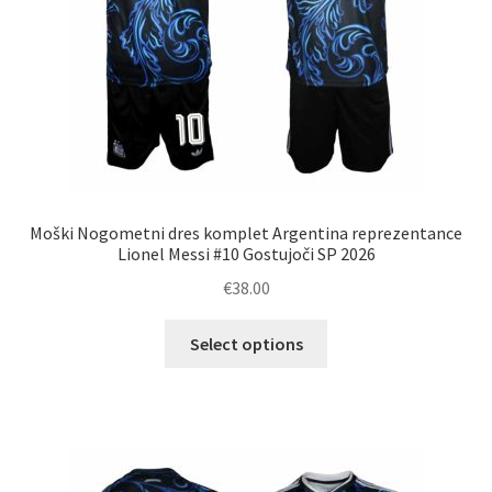
Moški Nogometni dres komplet Argentina reprezentance
Lionel Messi #10 Gostujoči SP 2026
€
38.00
Ta
Select options
izdelek
ima
več
različic.
Možnosti