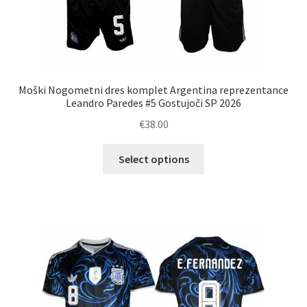
Moški Nogometni dres komplet Argentina reprezentance
Leandro Paredes #5 Gostujoči SP 2026
€
38.00
Ta
Select options
izdelek
ima
več
različic.
Možnosti
lahko
izberete
na
strani