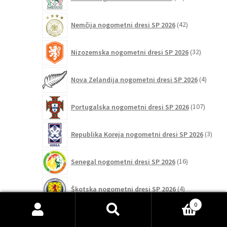
izdelkov
42
Nemčija nogometni dresi SP 2026
42
izdelkov
32
Nizozemska nogometni dresi SP 2026
32
izdelkov
4
Nova Zelandija nogometni dresi SP 2026
4
izdelki
107
Portugalska nogometni dresi SP 2026
107
izdelko
3
Republika Koreja nogometni dresi SP 2026
3
izdelk
16
Senegal nogometni dresi SP 2026
16
izdelkov
4
Škotska nogometni dresi SP 2026
4
izdelki
0
84
Išči:
Iskanje
Španija nogometni dresi SP 2026
84
izdelkov