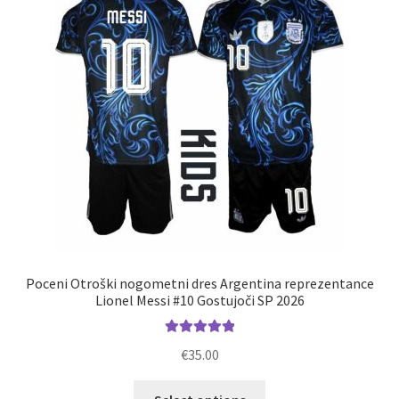
lahko
izberete
na
strani
izdelka
Poceni Otroški nogometni dres Argentina reprezentance
Lionel Messi #10 Gostujoči SP 2026
Ocenjeno
€
35.00
5.00
od 5
Ta