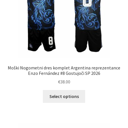
izdelka
Moški Nogometni dres komplet Argentina reprezentance
Enzo Fernández #8 Gostujoči SP 2026
€
38.00
Ta
Select options
izdelek
ima
več
različic.