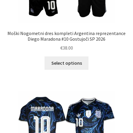
Moški Nogometni dres kompleti Argentina reprezentance
Diego Maradona #10 Gostujoči SP 2026
€
38.00
Ta
Select options
izdelek
ima
več
različic.
Možnosti
lahko
izberete
na
strani