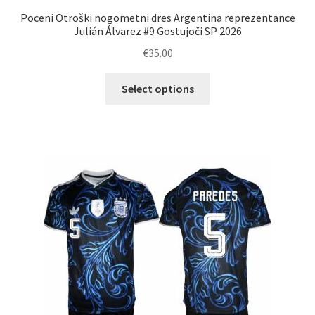
Poceni Otroški nogometni dres Argentina reprezentance
Julián Álvarez #9 Gostujoči SP 2026
€
35.00
Ta
Select options
izdelek
ima
več
različic.
Možnosti
lahko
izberete
na
strani
izdelka