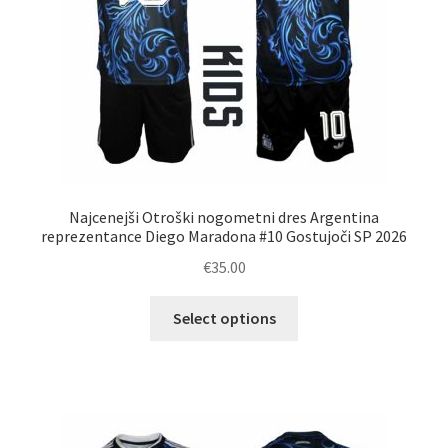
izdelka
Najcenejši Otroški nogometni dres Argentina
reprezentance Diego Maradona #10 Gostujoči SP 2026
€
35.00
Ta
Select options
izdelek
ima
več
različic.
Možnosti