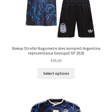
Nakup Otroški Nogometni dres kompleti Argentina
reprezentance Gostujoči SP 2026
€
35.00
Ta
Select options
izdelek
ima
več
različic.
Možnosti
lahko