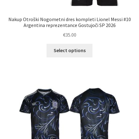
Nakup Otroški Nogometni dres kompleti Lionel Messi #10
Argentina reprezentance Gostujoči SP 2026
€
35.00
Ta
Select options
izdelek
ima
več
različic.
Možnosti
lahko
izberete
na
strani
izdelka