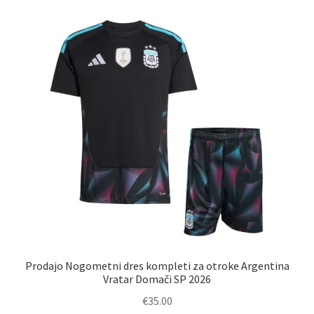
različic.
Možnosti
lahko
izberete
na
strani
izdelka
Prodajo Nogometni dres kompleti za otroke Argentina
Vratar Domači SP 2026
€
35.00