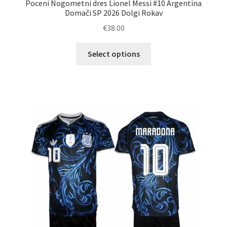
Poceni Nogometni dres Lionel Messi #10 Argentina
Domači SP 2026 Dolgi Rokav
€
38.00
Ta
Select options
izdelek
ima
več
različic.
Možnosti
lahko
izberete
na
strani
izdelka