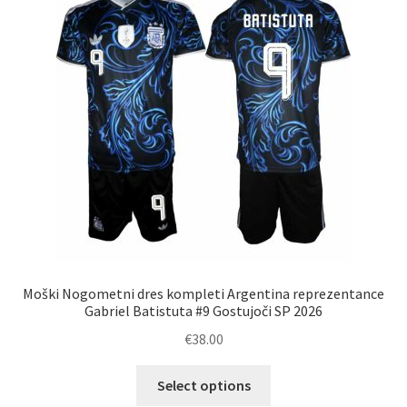
lahko
izberete
na
strani
izdelka
Moški Nogometni dres kompleti Argentina reprezentance
Gabriel Batistuta #9 Gostujoči SP 2026
€
38.00
Ta
Select options
izdelek