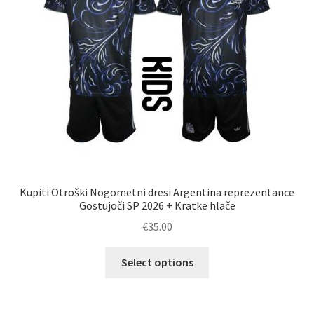
na
strani
izdelka
Kupiti Otroški Nogometni dresi Argentina reprezentance
Gostujoči SP 2026 + Kratke hlače
€
35.00
Ta
Select options
izdelek
ima
več