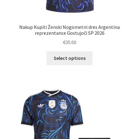
Nakup Kupiti Ženski Nogometni dres Argentina
reprezentance Gostujoči SP 2026
€
35.00
Ta
Select options
izdelek
ima
več
različic.
Možnosti
lahko
izberete
na
strani
izdelka