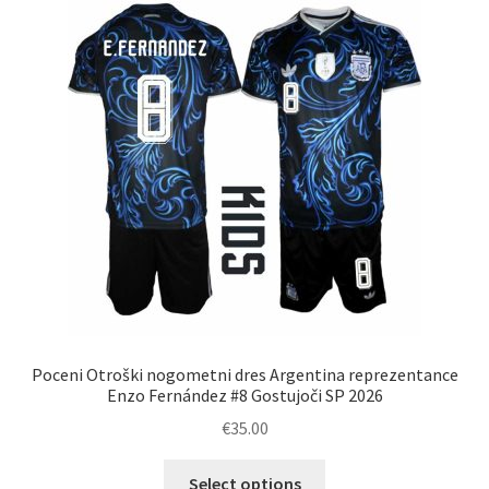
Možnosti
lahko
izberete
na
strani
izdelka
Poceni Otroški nogometni dres Argentina reprezentance
Enzo Fernández #8 Gostujoči SP 2026
€
35.00
Ta
Select options