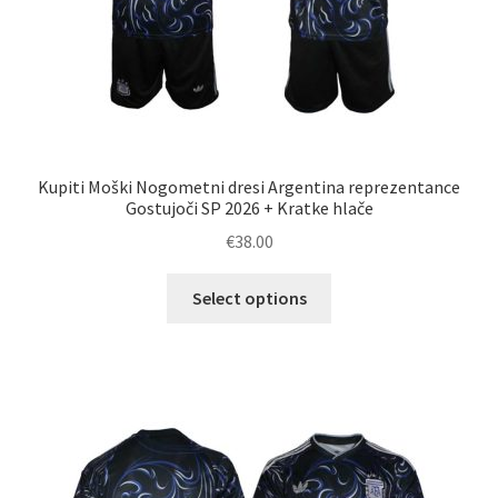
Kupiti Moški Nogometni dresi Argentina reprezentance
Gostujoči SP 2026 + Kratke hlače
€
38.00
Ta
Select options
izdelek
ima
več
različic.
Možnosti
lahko
izberete