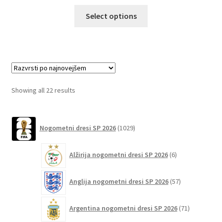
Ta
Select options
izdelek
ima
več
različic.
Možnosti
lahko
Sorted
Showing all 22 results
izberete
by
na
latest
1029
strani
Nogometni dresi SP 2026
1029
izdelkov
izdelka
6
Alžirija nogometni dresi SP 2026
6
izdelkov
57
Anglija nogometni dresi SP 2026
57
izdelkov
71
Argentina nogometni dresi SP 2026
71
izdelkov