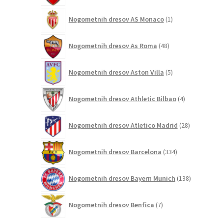
1
Nogometnih dresov AS Monaco
1
izdelek
48
Nogometnih dresov As Roma
48
izdelkov
5
Nogometnih dresov Aston Villa
5
izdelkov
4
Nogometnih dresov Athletic Bilbao
4
izdelki
28
Nogometnih dresov Atletico Madrid
28
izdelkov
334
Nogometnih dresov Barcelona
334
izdelkov
138
Nogometnih dresov Bayern Munich
138
izdelkov
7
Nogometnih dresov Benfica
7
izdelkov