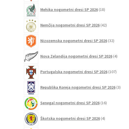
18
Mehika nogometni dresi SP 2026
18
izdelkov
42
Nemčija nogometni dresi SP 2026
42
izdelkov
32
Nizozemska nogometni dresi SP 2026
32
izdelkov
4
Nova Zelandija nogometni dresi SP 2026
4
izdelki
107
Portugalska nogometni dresi SP 2026
107
izdelko
3
Republika Koreja nogometni dresi SP 2026
3
izdelk
16
Senegal nogometni dresi SP 2026
16
izdelkov
4
Škotska nogometni dresi SP 2026
4
izdelki