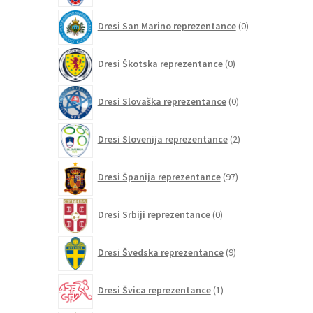
0
Dresi San Marino reprezentance
0
izdelkov
0
Dresi Škotska reprezentance
0
izdelkov
0
Dresi Slovaška reprezentance
0
izdelkov
2
Dresi Slovenija reprezentance
2
izdelka
97
Dresi Španija reprezentance
97
izdelkov
0
Dresi Srbiji reprezentance
0
izdelkov
9
Dresi Švedska reprezentance
9
izdelkov
1
Dresi Švica reprezentance
1
izdelek