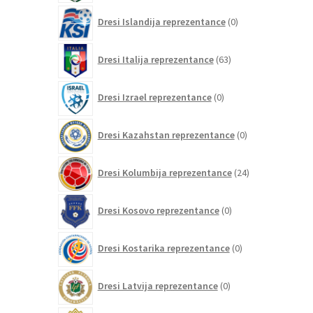
0
Dresi Islandija reprezentance
0
izdelkov
63
Dresi Italija reprezentance
63
izdelkov
0
Dresi Izrael reprezentance
0
izdelkov
0
Dresi Kazahstan reprezentance
0
izdelkov
24
Dresi Kolumbija reprezentance
24
izdelkov
0
Dresi Kosovo reprezentance
0
izdelkov
0
Dresi Kostarika reprezentance
0
izdelkov
0
Dresi Latvija reprezentance
0
izdelkov