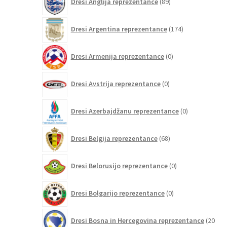
Dresi Anglija reprezentance
89
izdelkov
174
Dresi Argentina reprezentance
174
izdelkov
0
Dresi Armenija reprezentance
0
izdelkov
0
Dresi Avstrija reprezentance
0
izdelkov
0
Dresi Azerbajdžanu reprezentance
0
izdelkov
68
Dresi Belgija reprezentance
68
izdelkov
0
Dresi Belorusijo reprezentance
0
izdelkov
0
Dresi Bolgarijo reprezentance
0
izdelkov
Dresi Bosna in Hercegovina reprezentance
20