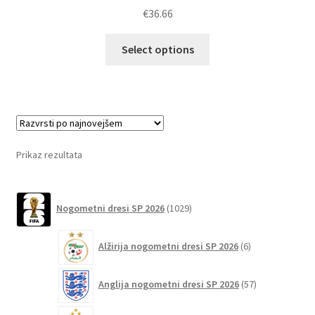
€
36.66
Ta
Select options
izdelek
ima
več
različic.
Možnosti
lahko
Prikaz rezultata
izberete
na
1029
strani
Nogometni dresi SP 2026
1029
izdelkov
izdelka
6
Alžirija nogometni dresi SP 2026
6
izdelkov
57
Anglija nogometni dresi SP 2026
57
izdelkov
71