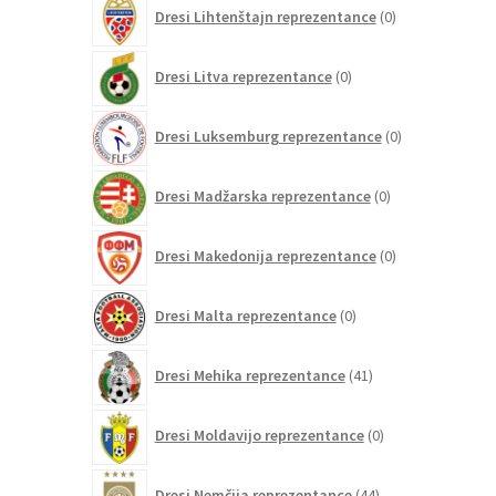
0
Dresi Lihtenštajn reprezentance
0
izdelkov
0
Dresi Litva reprezentance
0
izdelkov
0
Dresi Luksemburg reprezentance
0
izdelkov
0
Dresi Madžarska reprezentance
0
izdelkov
0
Dresi Makedonija reprezentance
0
izdelkov
0
Dresi Malta reprezentance
0
izdelkov
41
Dresi Mehika reprezentance
41
izdelkov
0
Dresi Moldavijo reprezentance
0
izdelkov
44
Dresi Nemčija reprezentance
44