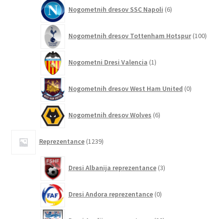
6
Nogometnih dresov SSC Napoli
6
izdelkov
100
Nogometnih dresov Tottenham Hotspur
100
izde
1
Nogometni Dresi Valencia
1
izdelek
0
Nogometnih dresov West Ham United
0
izdelkov
6
Nogometnih dresov Wolves
6
izdelkov
1239
Reprezentance
1239
izdelkov
3
Dresi Albanija reprezentance
3
izdelki
0
Dresi Andora reprezentance
0
izdelkov
89