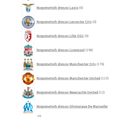
0
Nogometnih dresov Lazio
0
izdelkov
0
Nogometnih dresov Leicester City
0
izdelkov
0
Nogometnih dresov Lille OSC
0
izdelkov
198
Nogometnih dresov Liverpool
198
izdelkov
176
Nogometnih dresov Manchester City
176
izdelkov
115
Nogometnih dresov Manchester United
115
izdel
12
Nogometnih dresov Newcastle United
12
izdelkov
Nogometnih dresov Olympique De Marseille
0
0