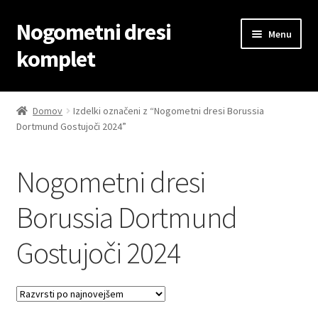
Nogometni dresi
Skip
Skip
Menu
to
to
komplet
navigation
content
Domov
Domov
Izdelki označeni z “Nogometni dresi Borussia
Dortmund Gostujoči 2024”
Blog
Kontaktiraj nas
Nogometni dresi
Košarica
Borussia Dortmund
Gostujoči 2024
Moj račun
Trgovina
Zaključek nakupa