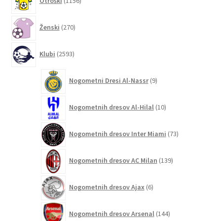
Otroški
1156
izdelkov
270
Ženski
270
izdelkov
2593
Klubi
2593
izdelkov
9
Nogometni Dresi Al-Nassr
9
izdelkov
10
Nogometnih dresov Al-Hilal
10
izdelkov
73
Nogometnih dresov Inter Miami
73
izdelkov
139
Nogometnih dresov AC Milan
139
izdelkov
6
Nogometnih dresov Ajax
6
izdelkov
144
Nogometnih dresov Arsenal
144
izdelkov