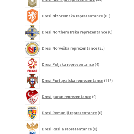
izdelkov
61
Dresi Nizozemska reprezentance
61
izdelkov
0
Dresi Northern Irska reprezentance
0
izdelkov
25
Dresi Norveška reprezentance
25
izdelkov
4
Dresi Poljska reprezentance
4
izdelki
118
Dresi Portugalska reprezentance
118
izdelkov
0
Dresi puran reprezentance
0
izdelkov
0
Dresi Romuniji reprezentance
0
izdelkov
0
Dresi Rusija reprezentance
0
izdelkov