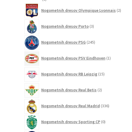
izdelkov
2
Nogometnih dresov Olympique Lyonnais
2
izdelk
3
Nogometnih dresov Porto
3
izdelki
245
Nogometnih dresov PSG
245
izdelkov
1
Nogometnih dresov PSV Eindhoven
1
izdelek
15
Nogometnih dresov RB Leipzig
15
izdelkov
2
Nogometnih dresov Real Betis
2
izdelka
336
Nogometnih dresov Real Madrid
336
izdelkov
0
Nogometnih dresov Sporting CP
0
izdelkov