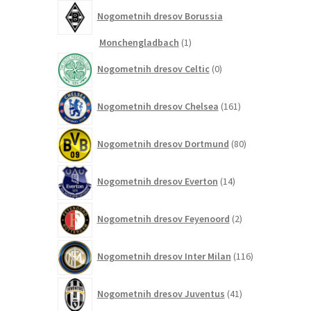
Nogometnih dresov Borussia
1
Monchengladbach
1
izdelek
0
Nogometnih dresov Celtic
0
izdelkov
161
Nogometnih dresov Chelsea
161
izdelkov
80
Nogometnih dresov Dortmund
80
izdelkov
14
Nogometnih dresov Everton
14
izdelkov
2
Nogometnih dresov Feyenoord
2
izdelka
116
Nogometnih dresov Inter Milan
116
izdelkov
41
Nogometnih dresov Juventus
41
izdelkov