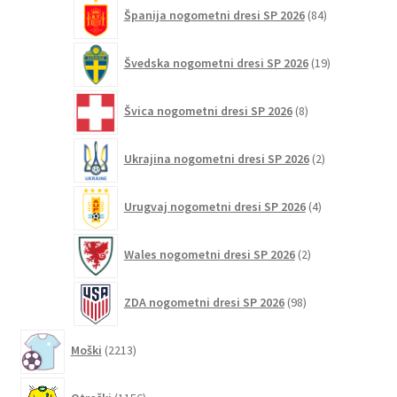
84
Španija nogometni dresi SP 2026
84
izdelkov
19
Švedska nogometni dresi SP 2026
19
izdelkov
8
Švica nogometni dresi SP 2026
8
izdelkov
2
Ukrajina nogometni dresi SP 2026
2
izdelka
4
Urugvaj nogometni dresi SP 2026
4
izdelki
2
Wales nogometni dresi SP 2026
2
izdelka
98
ZDA nogometni dresi SP 2026
98
izdelkov
2213
Moški
2213
izdelkov
1156