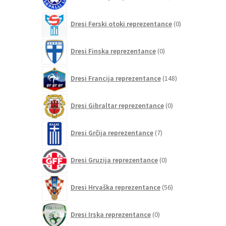
izdelkov
0
Dresi Ferski otoki reprezentance
0
izdelkov
0
Dresi Finska reprezentance
0
izdelkov
148
Dresi Francija reprezentance
148
izdelkov
0
Dresi Gibraltar reprezentance
0
izdelkov
7
Dresi Grčija reprezentance
7
izdelkov
0
Dresi Gruzija reprezentance
0
izdelkov
56
Dresi Hrvaška reprezentance
56
izdelkov
0
Dresi Irska reprezentance
0
izdelkov