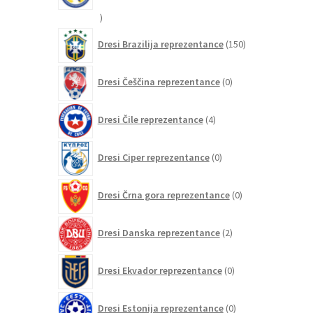
20
izdelkov
150
Dresi Brazilija reprezentance
150
izdelkov
0
Dresi Češčina reprezentance
0
izdelkov
4
Dresi Čile reprezentance
4
izdelki
0
Dresi Ciper reprezentance
0
izdelkov
0
Dresi Črna gora reprezentance
0
izdelkov
2
Dresi Danska reprezentance
2
izdelka
0
Dresi Ekvador reprezentance
0
izdelkov
0
Dresi Estonija reprezentance
0