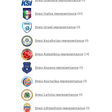
izdelkov
63
Dresi Italija reprezentance
63
izdelkov
0
Dresi Izrael reprezentance
0
izdelkov
0
Dresi Kazahstan reprezentance
0
izdelkov
24
Dresi Kolumbija reprezentance
24
izdelkov
0
Dresi Kosovo reprezentance
0
izdelkov
0
Dresi Kostarika reprezentance
0
izdelkov
0
Dresi Latvija reprezentance
0
izdelkov
0
Dresi Lihtenštajn reprezentance
0
izdelkov