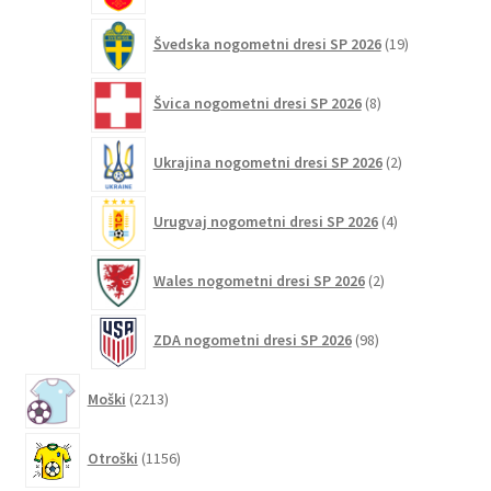
19
Švedska nogometni dresi SP 2026
19
izdelkov
8
Švica nogometni dresi SP 2026
8
izdelkov
2
Ukrajina nogometni dresi SP 2026
2
izdelka
4
Urugvaj nogometni dresi SP 2026
4
izdelki
2
Wales nogometni dresi SP 2026
2
izdelka
98
ZDA nogometni dresi SP 2026
98
izdelkov
2213
Moški
2213
izdelkov
1156
Otroški
1156
izdelkov