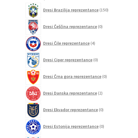
izdelkov
150
Dresi Brazilija reprezentance
150
izdelkov
0
Dresi Češčina reprezentance
0
izdelkov
4
Dresi Čile reprezentance
4
izdelki
0
Dresi Ciper reprezentance
0
izdelkov
0
Dresi Črna gora reprezentance
0
izdelkov
2
Dresi Danska reprezentance
2
izdelka
0
Dresi Ekvador reprezentance
0
izdelkov
0
Dresi Estonija reprezentance
0
izdelkov