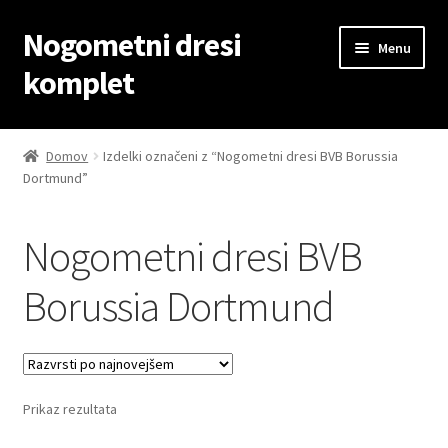
Nogometni dresi
Skip
Skip
Menu
to
to
komplet
navigation
content
Domov
Domov
Izdelki označeni z “Nogometni dresi BVB Borussia
Dortmund”
Blog
Kontaktiraj nas
Nogometni dresi BVB
Košarica
Borussia Dortmund
Moj račun
Trgovina
Prikaz rezultata
Zaključek nakupa