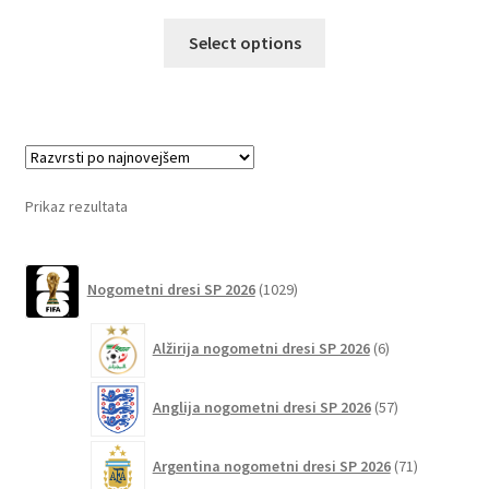
Ta
Select options
izdelek
ima
več
različic.
Možnosti
lahko
Prikaz rezultata
izberete
na
1029
strani
Nogometni dresi SP 2026
1029
izdelkov
izdelka
6
Alžirija nogometni dresi SP 2026
6
izdelkov
57
Anglija nogometni dresi SP 2026
57
izdelkov
71
Argentina nogometni dresi SP 2026
71
izdelkov