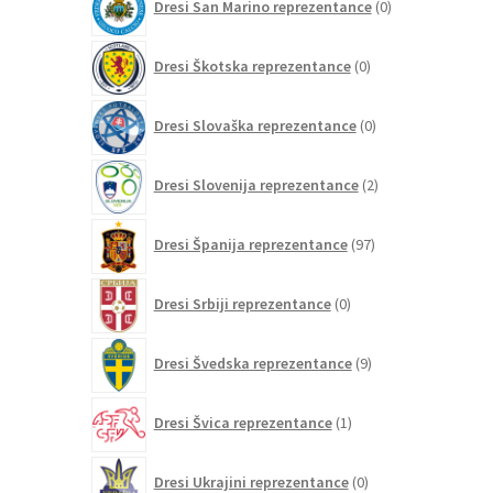
Dresi San Marino reprezentance
0
izdelkov
0
Dresi Škotska reprezentance
0
izdelkov
0
Dresi Slovaška reprezentance
0
izdelkov
2
Dresi Slovenija reprezentance
2
izdelka
97
Dresi Španija reprezentance
97
izdelkov
0
Dresi Srbiji reprezentance
0
izdelkov
9
Dresi Švedska reprezentance
9
izdelkov
1
Dresi Švica reprezentance
1
izdelek
0
Dresi Ukrajini reprezentance
0
izdelkov