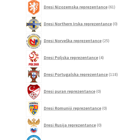
61
Dresi Nizozemska reprezentance
61
izdelkov
0
Dresi Northern Irska reprezentance
0
izdelkov
25
Dresi Norveška reprezentance
25
izdelkov
4
Dresi Poljska reprezentance
4
izdelki
118
Dresi Portugalska reprezentance
118
izdelkov
0
Dresi puran reprezentance
0
izdelkov
0
Dresi Romuniji reprezentance
0
izdelkov
0
Dresi Rusija reprezentance
0
izdelkov
0