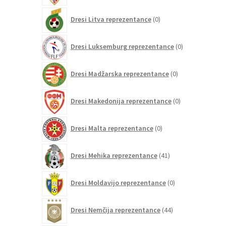
0
Dresi Litva reprezentance
0
izdelkov
0
Dresi Luksemburg reprezentance
0
izdelkov
0
Dresi Madžarska reprezentance
0
izdelkov
0
Dresi Makedonija reprezentance
0
izdelkov
0
Dresi Malta reprezentance
0
izdelkov
41
Dresi Mehika reprezentance
41
izdelkov
0
Dresi Moldavijo reprezentance
0
izdelkov
44
Dresi Nemčija reprezentance
44
izdelkov