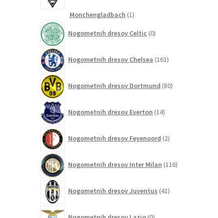
1
Monchengladbach
1
izdelek
0
Nogometnih dresov Celtic
0
izdelkov
161
Nogometnih dresov Chelsea
161
izdelkov
80
Nogometnih dresov Dortmund
80
izdelkov
14
Nogometnih dresov Everton
14
izdelkov
2
Nogometnih dresov Feyenoord
2
izdelka
116
Nogometnih dresov Inter Milan
116
izdelkov
41
Nogometnih dresov Juventus
41
izdelkov
0
Nogometnih dresov Lazio
0