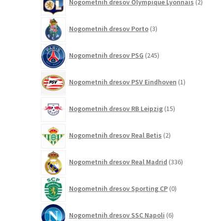
Nogometnih dresov Olympique Lyonnais
2
izdelk
3
Nogometnih dresov Porto
3
izdelki
245
Nogometnih dresov PSG
245
izdelkov
1
Nogometnih dresov PSV Eindhoven
1
izdelek
15
Nogometnih dresov RB Leipzig
15
izdelkov
2
Nogometnih dresov Real Betis
2
izdelka
336
Nogometnih dresov Real Madrid
336
izdelkov
0
Nogometnih dresov Sporting CP
0
izdelkov
6
Nogometnih dresov SSC Napoli
6
izdelkov