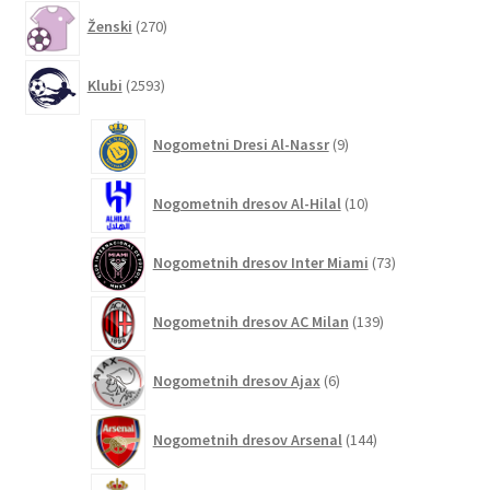
270
Ženski
270
izdelkov
2593
Klubi
2593
izdelkov
9
Nogometni Dresi Al-Nassr
9
izdelkov
10
Nogometnih dresov Al-Hilal
10
izdelkov
73
Nogometnih dresov Inter Miami
73
izdelkov
139
Nogometnih dresov AC Milan
139
izdelkov
6
Nogometnih dresov Ajax
6
izdelkov
144
Nogometnih dresov Arsenal
144
izdelkov
1