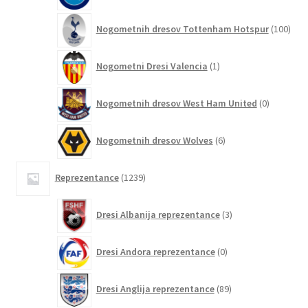
100
Nogometnih dresov Tottenham Hotspur
100
izde
1
Nogometni Dresi Valencia
1
izdelek
0
Nogometnih dresov West Ham United
0
izdelkov
6
Nogometnih dresov Wolves
6
izdelkov
1239
Reprezentance
1239
izdelkov
3
Dresi Albanija reprezentance
3
izdelki
0
Dresi Andora reprezentance
0
izdelkov
89
Dresi Anglija reprezentance
89
izdelkov