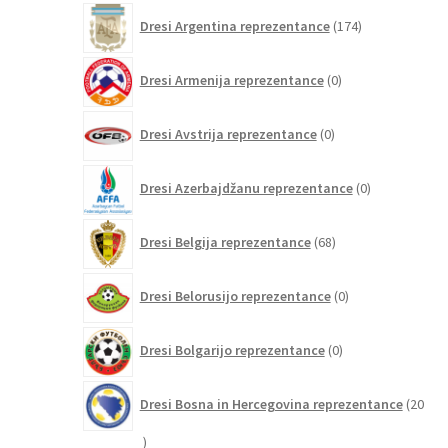
174
Dresi Argentina reprezentance
174
izdelkov
0
Dresi Armenija reprezentance
0
izdelkov
0
Dresi Avstrija reprezentance
0
izdelkov
0
Dresi Azerbajdžanu reprezentance
0
izdelkov
68
Dresi Belgija reprezentance
68
izdelkov
0
Dresi Belorusijo reprezentance
0
izdelkov
0
Dresi Bolgarijo reprezentance
0
izdelkov
Dresi Bosna in Hercegovina reprezentance
20
20