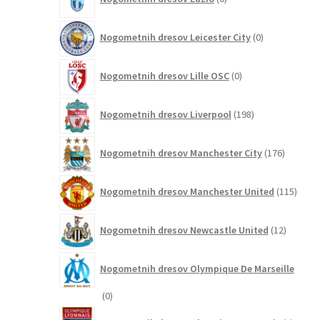
izdelkov
0
Nogometnih dresov Leicester City
0
izdelkov
0
Nogometnih dresov Lille OSC
0
izdelkov
198
Nogometnih dresov Liverpool
198
izdelkov
176
Nogometnih dresov Manchester City
176
izdelkov
115
Nogometnih dresov Manchester United
115
izdel
12
Nogometnih dresov Newcastle United
12
izdelkov
Nogometnih dresov Olympique De Marseille
0
0
izdelkov
2