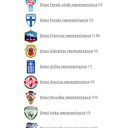
0
Dresi Ferski otoki reprezentance
0
izdelkov
0
Dresi Finska reprezentance
0
izdelkov
148
Dresi Francija reprezentance
148
izdelkov
0
Dresi Gibraltar reprezentance
0
izdelkov
7
Dresi Grčija reprezentance
7
izdelkov
0
Dresi Gruzija reprezentance
0
izdelkov
56
Dresi Hrvaška reprezentance
56
izdelkov
0
Dresi Irska reprezentance
0
izdelkov
0
Dresi Islandija reprezentance
0