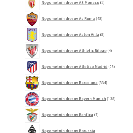
Nogometnih dresov AS Monaco
1
izdelek
48
Nogometnih dresov As Roma
48
izdelkov
5
Nogometnih dresov Aston Villa
5
izdelkov
4
Nogometnih dresov Athletic Bilbao
4
izdelki
28
Nogometnih dresov Atletico Madrid
28
izdelkov
334
Nogometnih dresov Barcelona
334
izdelkov
138
Nogometnih dresov Bayern Munich
138
izdelkov
7
Nogometnih dresov Benfica
7
izdelkov
Nogometnih dresov Borussia