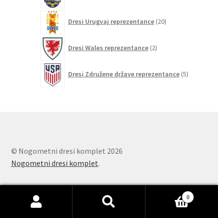
20
Dresi Urugvaj reprezentance
20
izdelkov
2
Dresi Wales reprezentance
2
izdelka
5
Dresi Združene države reprezentance
5
izdelkov
© Nogometni dresi komplet 2026
Nogometni dresi komplet
.
0
Išči:
Iskanje