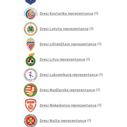
izdelkov
0
Dresi Kostarika reprezentance
0
izdelkov
0
Dresi Latvija reprezentance
0
izdelkov
0
Dresi Lihtenštajn reprezentance
0
izdelkov
0
Dresi Litva reprezentance
0
izdelkov
0
Dresi Luksemburg reprezentance
0
izdelkov
0
Dresi Madžarska reprezentance
0
izdelkov
0
Dresi Makedonija reprezentance
0
izdelkov
0
Dresi Malta reprezentance
0
izdelkov