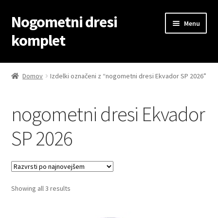
Nogometni dresi
Skip
Skip
Menu
to
to
komplet
navigation
content
Domov
Domov
Izdelki označeni z “nogometni dresi Ekvador SP 2026”
Blog
nogometni dresi Ekvador
Kontaktiraj nas
SP 2026
Košarica
Moj račun
Sorted
Showing all 3 results
Trgovina
by
latest
Zaključek nakupa