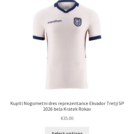
Kupiti Nogometni dres reprezentance Ekvador Tretji SP
2026 bela Kratek Rokav
€
35.00
Ta
Select options