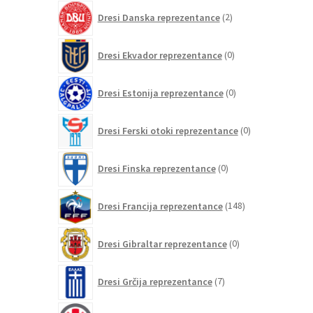
2
Dresi Danska reprezentance
2
izdelka
0
Dresi Ekvador reprezentance
0
izdelkov
0
Dresi Estonija reprezentance
0
izdelkov
0
Dresi Ferski otoki reprezentance
0
izdelkov
0
Dresi Finska reprezentance
0
izdelkov
148
Dresi Francija reprezentance
148
izdelkov
0
Dresi Gibraltar reprezentance
0
izdelkov
7
Dresi Grčija reprezentance
7
izdelkov
0