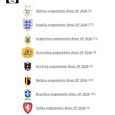
izdelka
6
Alžirija nogometni dresi SP 2026
6
izdelkov
57
Anglija nogometni dresi SP 2026
57
izdelkov
71
Argentina nogometni dresi SP 2026
71
izdelkov
4
Avstralija nogometni dresi SP 2026
4
izdelki
5
Avstrija nogometni dresi SP 2026
5
izdelkov
43
Belgija nogometni dresi SP 2026
43
izdelkov
92
Brazilija nogometni dresi SP 2026
92
izdelkov
3
Češka nogometni dresi SP 2026
3
izdelki