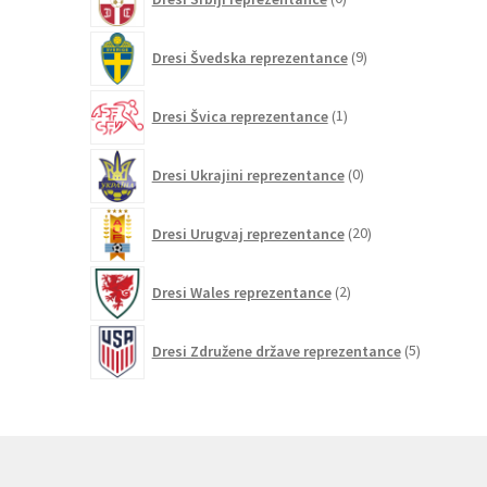
izdelkov
9
Dresi Švedska reprezentance
9
izdelkov
1
Dresi Švica reprezentance
1
izdelek
0
Dresi Ukrajini reprezentance
0
izdelkov
20
Dresi Urugvaj reprezentance
20
izdelkov
2
Dresi Wales reprezentance
2
izdelka
5
Dresi Združene države reprezentance
5
izdelkov