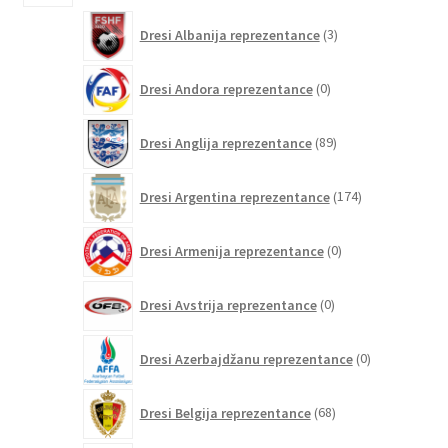
3
Dresi Albanija reprezentance
3
izdelki
0
Dresi Andora reprezentance
0
izdelkov
89
Dresi Anglija reprezentance
89
izdelkov
174
Dresi Argentina reprezentance
174
izdelkov
0
Dresi Armenija reprezentance
0
izdelkov
0
Dresi Avstrija reprezentance
0
izdelkov
0
Dresi Azerbajdžanu reprezentance
0
izdelkov
68
Dresi Belgija reprezentance
68
izdelkov