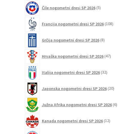
5
Čile nogometni dresi SP 2026
5
izdelkov
108
Francija nogometni dresi SP 2026
108
izdelkov
8
Grčija nogometni dresi SP 2026
8
izdelkov
47
Hrvaška nogometni dresi SP 2026
47
izdelkov
32
Italija nogometni dresi SP 2026
32
izdelkov
20
Japonska nogometni dresi SP 2026
20
izdelkov
6
Južna Afrika nogometni dresi SP 2026
6
izdelkov
12
Kanada nogometni dresi SP 2026
12
izdelkov
33