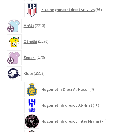
98
ZDA nogometni dresi SP 2026
98
izdelkov
2213
Moški
2213
izdelkov
1156
Otroški
1156
izdelkov
270
Ženski
270
izdelkov
2593
Klubi
2593
izdelkov
9
Nogometni Dresi Al-Nassr
9
izdelkov
10
Nogometnih dresov Al-Hilal
10
izdelkov
73
Nogometnih dresov Inter Miami
73
izdelkov