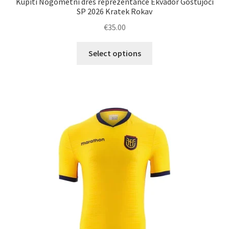
Kupiti Nogometni dres reprezentance Ekvador Gostujoči
SP 2026 Kratek Rokav
€
35.00
Ta
Select options
izdelek
ima
več
različic.
Možnosti
lahko
izberete
na
strani
izdelka