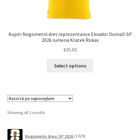
Kupiti Nogometni dres reprezentance Ekvador Domači SP
2026 rumena Kratek Rokav
€
35.00
Ta
Select options
izdelek
ima
več
različic.
Možnosti
lahko
Sorted
Showing all 3 results
izberete
by
na
latest
1029
strani
Nogometni dresi SP 2026
1029
izdelkov