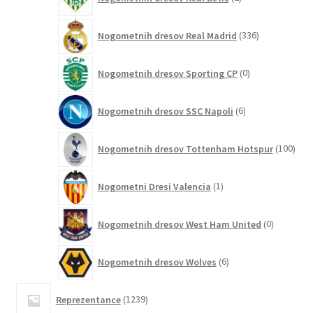
izdelka
336
Nogometnih dresov Real Madrid
336
izdelkov
0
Nogometnih dresov Sporting CP
0
izdelkov
6
Nogometnih dresov SSC Napoli
6
izdelkov
100
Nogometnih dresov Tottenham Hotspur
100
izde
1
Nogometni Dresi Valencia
1
izdelek
0
Nogometnih dresov West Ham United
0
izdelkov
6
Nogometnih dresov Wolves
6
izdelkov
1239
Reprezentance
1239
izdelkov