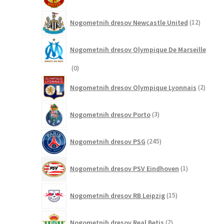
12
Nogometnih dresov Newcastle United
12
izdelkov
Nogometnih dresov Olympique De Marseille
0
0
izdelkov
2
Nogometnih dresov Olympique Lyonnais
2
izdelk
3
Nogometnih dresov Porto
3
izdelki
245
Nogometnih dresov PSG
245
izdelkov
1
Nogometnih dresov PSV Eindhoven
1
izdelek
15
Nogometnih dresov RB Leipzig
15
izdelkov
2
Nogometnih dresov Real Betis
2