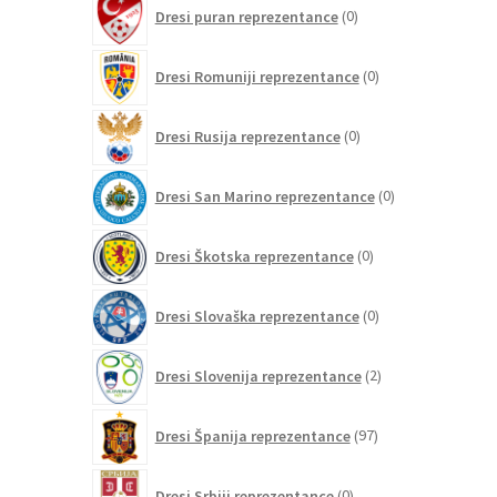
0
Dresi puran reprezentance
0
izdelkov
0
Dresi Romuniji reprezentance
0
izdelkov
0
Dresi Rusija reprezentance
0
izdelkov
0
Dresi San Marino reprezentance
0
izdelkov
0
Dresi Škotska reprezentance
0
izdelkov
0
Dresi Slovaška reprezentance
0
izdelkov
2
Dresi Slovenija reprezentance
2
izdelka
97
Dresi Španija reprezentance
97
izdelkov
0
Dresi Srbiji reprezentance
0