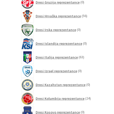
Dresi Gruzija reprezentance
0
izdelkov
56
Dresi Hrvaška reprezentance
56
izdelkov
0
Dresi Irska reprezentance
0
izdelkov
0
Dresi Islandija reprezentance
0
izdelkov
63
Dresi Italija reprezentance
63
izdelkov
0
Dresi Izrael reprezentance
0
izdelkov
0
Dresi Kazahstan reprezentance
0
izdelkov
24
Dresi Kolumbija reprezentance
24
izdelkov
0
Dresi Kosovo reprezentance
0