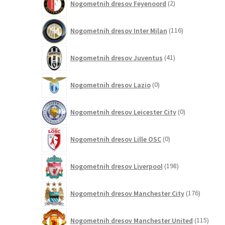
Nogometnih dresov Feyenoord
2
izdelka
116
Nogometnih dresov Inter Milan
116
izdelkov
41
Nogometnih dresov Juventus
41
izdelkov
0
Nogometnih dresov Lazio
0
izdelkov
0
Nogometnih dresov Leicester City
0
izdelkov
0
Nogometnih dresov Lille OSC
0
izdelkov
198
Nogometnih dresov Liverpool
198
izdelkov
176
Nogometnih dresov Manchester City
176
izdelkov
115
Nogometnih dresov Manchester United
115
izdel