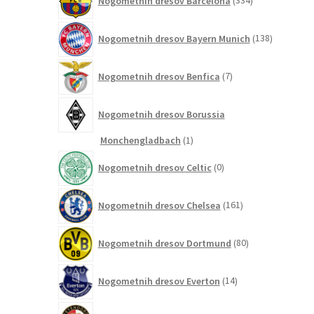
Nogometnih dresov Barcelona
334
izdelkov
138
Nogometnih dresov Bayern Munich
138
izdelkov
7
Nogometnih dresov Benfica
7
izdelkov
Nogometnih dresov Borussia
1
Monchengladbach
1
izdelek
0
Nogometnih dresov Celtic
0
izdelkov
161
Nogometnih dresov Chelsea
161
izdelkov
80
Nogometnih dresov Dortmund
80
izdelkov
14
Nogometnih dresov Everton
14
izdelkov
2