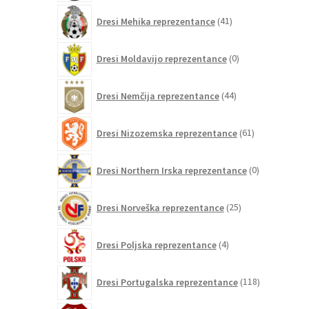
41
Dresi Mehika reprezentance
41
izdelkov
0
Dresi Moldavijo reprezentance
0
izdelkov
44
Dresi Nemčija reprezentance
44
izdelkov
61
Dresi Nizozemska reprezentance
61
izdelkov
0
Dresi Northern Irska reprezentance
0
izdelkov
25
Dresi Norveška reprezentance
25
izdelkov
4
Dresi Poljska reprezentance
4
izdelki
118
Dresi Portugalska reprezentance
118
izdelkov