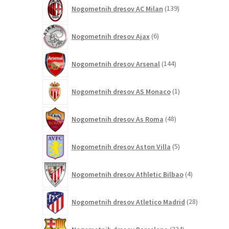
139
Nogometnih dresov AC Milan
139
izdelkov
6
Nogometnih dresov Ajax
6
izdelkov
144
Nogometnih dresov Arsenal
144
izdelkov
1
Nogometnih dresov AS Monaco
1
izdelek
48
Nogometnih dresov As Roma
48
izdelkov
5
Nogometnih dresov Aston Villa
5
izdelkov
4
Nogometnih dresov Athletic Bilbao
4
izdelki
28
Nogometnih dresov Atletico Madrid
28
izdelkov
334