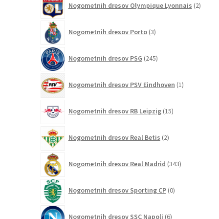
Nogometnih dresov Olympique Lyonnais
2
izdelk
3
Nogometnih dresov Porto
3
izdelki
245
Nogometnih dresov PSG
245
izdelkov
1
Nogometnih dresov PSV Eindhoven
1
izdelek
15
Nogometnih dresov RB Leipzig
15
izdelkov
2
Nogometnih dresov Real Betis
2
izdelka
343
Nogometnih dresov Real Madrid
343
izdelkov
0
Nogometnih dresov Sporting CP
0
izdelkov
6
Nogometnih dresov SSC Napoli
6