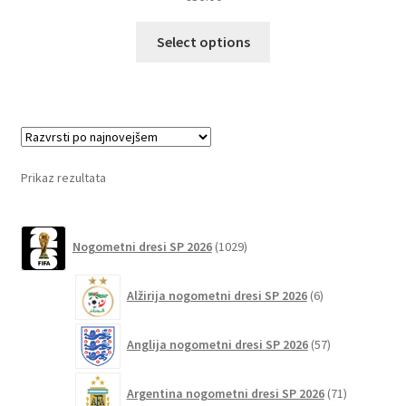
Ta
Select options
izdelek
ima
več
različic.
Možnosti
lahko
Prikaz rezultata
izberete
na
1029
strani
Nogometni dresi SP 2026
1029
izdelkov
izdelka
6
Alžirija nogometni dresi SP 2026
6
izdelkov
57
Anglija nogometni dresi SP 2026
57
izdelkov
71
Argentina nogometni dresi SP 2026
71
izdelkov