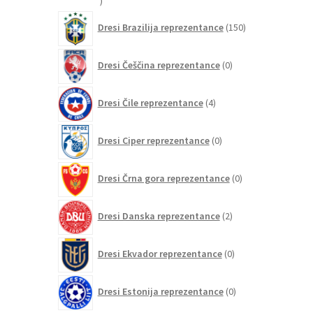
izdelkov
150
Dresi Brazilija reprezentance
150
izdelkov
0
Dresi Češčina reprezentance
0
izdelkov
4
Dresi Čile reprezentance
4
izdelki
0
Dresi Ciper reprezentance
0
izdelkov
0
Dresi Črna gora reprezentance
0
izdelkov
2
Dresi Danska reprezentance
2
izdelka
0
Dresi Ekvador reprezentance
0
izdelkov
0
Dresi Estonija reprezentance
0
izdelkov