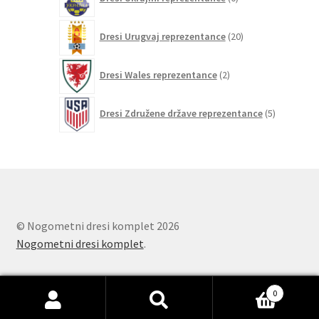
izdelkov
20
Dresi Urugvaj reprezentance
20
izdelkov
2
Dresi Wales reprezentance
2
izdelka
5
Dresi Združene države reprezentance
5
izdelkov
© Nogometni dresi komplet 2026
Nogometni dresi komplet
.
0
Išči:
Iskanje