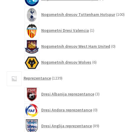
izdelkov
100
Nogometnih dresov Tottenham Hotspur
100
izde
1
Nogometni Dresi Valencia
1
izdelek
0
Nogometnih dresov West Ham United
0
izdelkov
6
Nogometnih dresov Wolves
6
izdelkov
1239
Reprezentance
1239
izdelkov
3
Dresi Albanija reprezentance
3
izdelki
0
Dresi Andora reprezentance
0
izdelkov
89
Dresi Anglija reprezentance
89
izdelkov