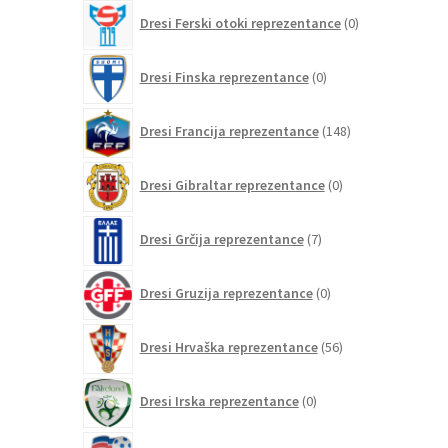
0
Dresi Ferski otoki reprezentance
0
izdelkov
0
Dresi Finska reprezentance
0
izdelkov
148
Dresi Francija reprezentance
148
izdelkov
0
Dresi Gibraltar reprezentance
0
izdelkov
7
Dresi Grčija reprezentance
7
izdelkov
0
Dresi Gruzija reprezentance
0
izdelkov
56
Dresi Hrvaška reprezentance
56
izdelkov
0
Dresi Irska reprezentance
0
izdelkov
0