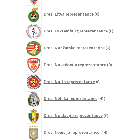
0
Dresi Litva reprezentance
0
izdelkov
0
Dresi Luksemburg reprezentance
0
izdelkov
0
Dresi Madžarska reprezentance
0
izdelkov
0
Dresi Makedonija reprezentance
0
izdelkov
0
Dresi Malta reprezentance
0
izdelkov
41
Dresi Mehika reprezentance
41
izdelkov
0
Dresi Moldavijo reprezentance
0
izdelkov
44
Dresi Nemčija reprezentance
44
izdelkov