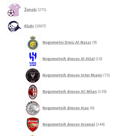
271
Ženski
271
izdelkov
2607
Klubi
2607
izdelkov
9
Nogometni Dresi Al-Nassr
9
izdelkov
10
Nogometnih dresov Al-Hilal
10
izdelkov
73
Nogometnih dresov Inter Miami
73
izdelkov
139
Nogometnih dresov AC Milan
139
izdelkov
6
Nogometnih dresov Ajax
6
izdelkov
144
Nogometnih dresov Arsenal
144
izdelkov