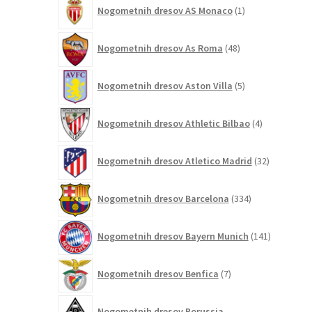
1
Nogometnih dresov AS Monaco
1
izdelek
48
Nogometnih dresov As Roma
48
izdelkov
5
Nogometnih dresov Aston Villa
5
izdelkov
4
Nogometnih dresov Athletic Bilbao
4
izdelki
32
Nogometnih dresov Atletico Madrid
32
izdelkov
334
Nogometnih dresov Barcelona
334
izdelkov
141
Nogometnih dresov Bayern Munich
141
izdelkov
7
Nogometnih dresov Benfica
7
izdelkov
Nogometnih dresov Borussia