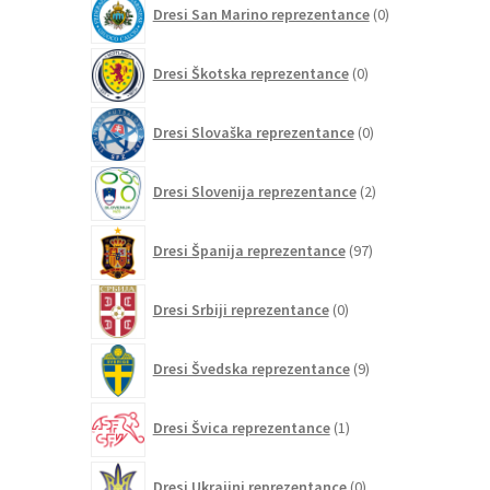
Dresi San Marino reprezentance
0
izdelkov
0
Dresi Škotska reprezentance
0
izdelkov
0
Dresi Slovaška reprezentance
0
izdelkov
2
Dresi Slovenija reprezentance
2
izdelka
97
Dresi Španija reprezentance
97
izdelkov
0
Dresi Srbiji reprezentance
0
izdelkov
9
Dresi Švedska reprezentance
9
izdelkov
1
Dresi Švica reprezentance
1
izdelek
0
Dresi Ukrajini reprezentance
0