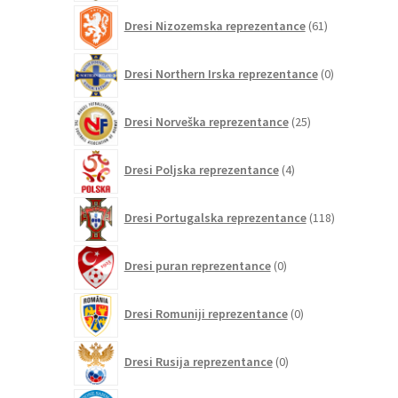
61
Dresi Nizozemska reprezentance
61
izdelkov
0
Dresi Northern Irska reprezentance
0
izdelkov
25
Dresi Norveška reprezentance
25
izdelkov
4
Dresi Poljska reprezentance
4
izdelki
118
Dresi Portugalska reprezentance
118
izdelkov
0
Dresi puran reprezentance
0
izdelkov
0
Dresi Romuniji reprezentance
0
izdelkov
0
Dresi Rusija reprezentance
0
izdelkov
0