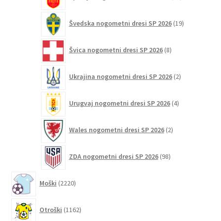
izdelkov
19
Švedska nogometni dresi SP 2026
19
izdelkov
8
Švica nogometni dresi SP 2026
8
izdelkov
2
Ukrajina nogometni dresi SP 2026
2
izdelka
4
Urugvaj nogometni dresi SP 2026
4
izdelki
2
Wales nogometni dresi SP 2026
2
izdelka
98
ZDA nogometni dresi SP 2026
98
izdelkov
2220
Moški
2220
izdelkov
1162
Otroški
1162
izdelkov