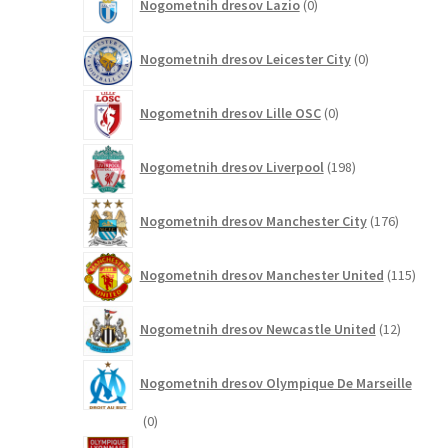
Nogometnih dresov Lazio
0
izdelkov
0
Nogometnih dresov Leicester City
0
izdelkov
0
Nogometnih dresov Lille OSC
0
izdelkov
198
Nogometnih dresov Liverpool
198
izdelkov
176
Nogometnih dresov Manchester City
176
izdelkov
115
Nogometnih dresov Manchester United
115
izdel
12
Nogometnih dresov Newcastle United
12
izdelkov
Nogometnih dresov Olympique De Marseille
0
0
izdelkov
2