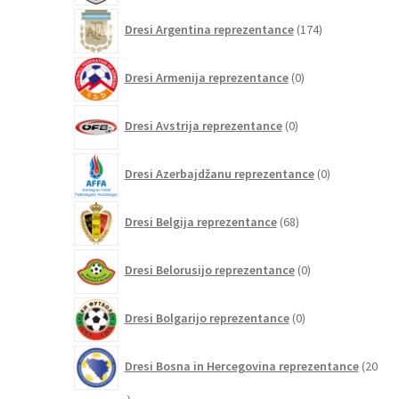
174
Dresi Argentina reprezentance
174
izdelkov
0
Dresi Armenija reprezentance
0
izdelkov
0
Dresi Avstrija reprezentance
0
izdelkov
0
Dresi Azerbajdžanu reprezentance
0
izdelkov
68
Dresi Belgija reprezentance
68
izdelkov
0
Dresi Belorusijo reprezentance
0
izdelkov
0
Dresi Bolgarijo reprezentance
0
izdelkov
Dresi Bosna in Hercegovina reprezentance
20
20