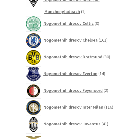
1
Monchengladbach
1
izdelek
0
Nogometnih dresov Celtic
0
izdelkov
161
Nogometnih dresov Chelsea
161
izdelkov
80
Nogometnih dresov Dortmund
80
izdelkov
14
Nogometnih dresov Everton
14
izdelkov
2
Nogometnih dresov Feyenoord
2
izdelka
116
Nogometnih dresov Inter Milan
116
izdelkov
41
Nogometnih dresov Juventus
41
izdelkov
0