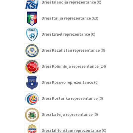
Dresi Islandija reprezentance
0
izdelkov
63
Dresi Italija reprezentance
63
izdelkov
0
Dresi Izrael reprezentance
0
izdelkov
0
Dresi Kazahstan reprezentance
0
izdelkov
24
Dresi Kolumbija reprezentance
24
izdelkov
0
Dresi Kosovo reprezentance
0
izdelkov
0
Dresi Kostarika reprezentance
0
izdelkov
0
Dresi Latvija reprezentance
0
izdelkov
0
Dresi Lihtenštajn reprezentance
0
izdelkov