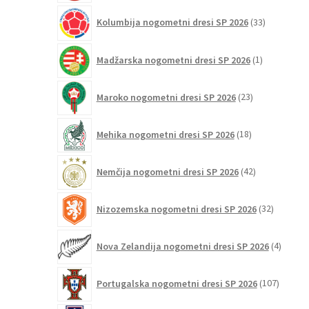
33
Kolumbija nogometni dresi SP 2026
33
izdelkov
1
Madžarska nogometni dresi SP 2026
1
izdelek
23
Maroko nogometni dresi SP 2026
23
izdelkov
18
Mehika nogometni dresi SP 2026
18
izdelkov
42
Nemčija nogometni dresi SP 2026
42
izdelkov
32
Nizozemska nogometni dresi SP 2026
32
izdelkov
4
Nova Zelandija nogometni dresi SP 2026
4
izdelki
107
Portugalska nogometni dresi SP 2026
107
izdelko