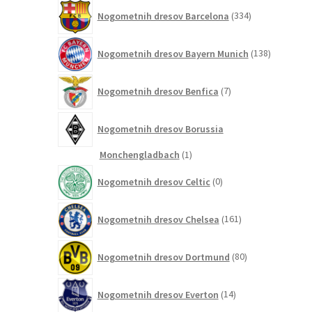
334
Nogometnih dresov Barcelona
334
izdelkov
138
Nogometnih dresov Bayern Munich
138
izdelkov
7
Nogometnih dresov Benfica
7
izdelkov
Nogometnih dresov Borussia
1
Monchengladbach
1
izdelek
0
Nogometnih dresov Celtic
0
izdelkov
161
Nogometnih dresov Chelsea
161
izdelkov
80
Nogometnih dresov Dortmund
80
izdelkov
14
Nogometnih dresov Everton
14
izdelkov