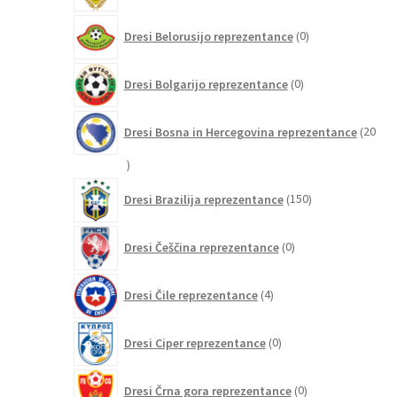
0
Dresi Belorusijo reprezentance
0
izdelkov
0
Dresi Bolgarijo reprezentance
0
izdelkov
Dresi Bosna in Hercegovina reprezentance
20
20
izdelkov
150
Dresi Brazilija reprezentance
150
izdelkov
0
Dresi Češčina reprezentance
0
izdelkov
4
Dresi Čile reprezentance
4
izdelki
0
Dresi Ciper reprezentance
0
izdelkov
0
Dresi Črna gora reprezentance
0