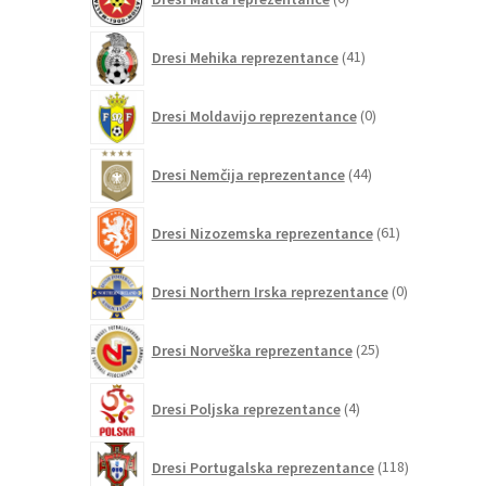
izdelkov
41
Dresi Mehika reprezentance
41
izdelkov
0
Dresi Moldavijo reprezentance
0
izdelkov
44
Dresi Nemčija reprezentance
44
izdelkov
61
Dresi Nizozemska reprezentance
61
izdelkov
0
Dresi Northern Irska reprezentance
0
izdelkov
25
Dresi Norveška reprezentance
25
izdelkov
4
Dresi Poljska reprezentance
4
izdelki
118
Dresi Portugalska reprezentance
118
izdelkov