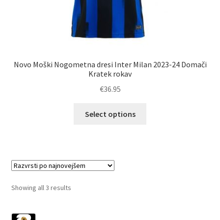
Novo Moški Nogometna dresi Inter Milan 2023-24 Domači
Kratek rokav
€
36.95
Ta
Select options
izdelek
ima
več
različic.
Možnosti
lahko
Sorted
Showing all 3 results
izberete
by
na
latest
1029
strani