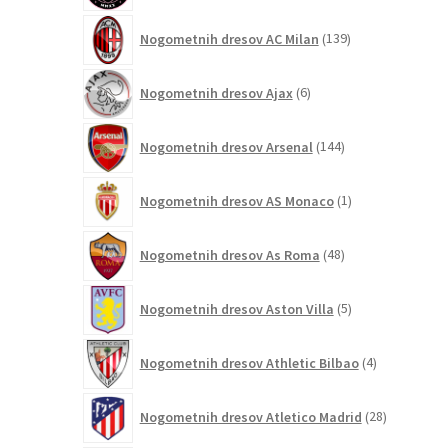
139
Nogometnih dresov AC Milan
139
izdelkov
6
Nogometnih dresov Ajax
6
izdelkov
144
Nogometnih dresov Arsenal
144
izdelkov
1
Nogometnih dresov AS Monaco
1
izdelek
48
Nogometnih dresov As Roma
48
izdelkov
5
Nogometnih dresov Aston Villa
5
izdelkov
4
Nogometnih dresov Athletic Bilbao
4
izdelki
28
Nogometnih dresov Atletico Madrid
28
izdelkov