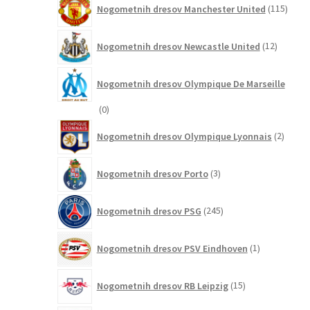
Nogometnih dresov Manchester United
115
izdel
12
Nogometnih dresov Newcastle United
12
izdelkov
Nogometnih dresov Olympique De Marseille
0
0
izdelkov
2
Nogometnih dresov Olympique Lyonnais
2
izdelk
3
Nogometnih dresov Porto
3
izdelki
245
Nogometnih dresov PSG
245
izdelkov
1
Nogometnih dresov PSV Eindhoven
1
izdelek
15
Nogometnih dresov RB Leipzig
15
izdelkov