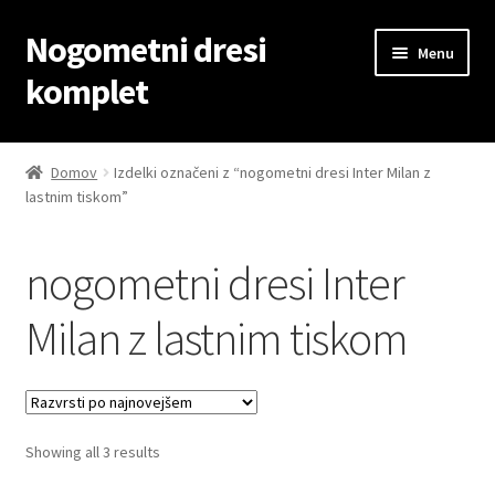
Nogometni dresi
Skip
Skip
Menu
to
to
komplet
navigation
content
Domov
Domov
Izdelki označeni z “nogometni dresi Inter Milan z
lastnim tiskom”
Blog
Kontaktiraj nas
nogometni dresi Inter
Košarica
Milan z lastnim tiskom
Moj račun
Trgovina
Sorted
Showing all 3 results
by
Zaključek nakupa