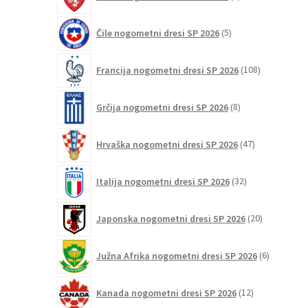
izdelki
5
Čile nogometni dresi SP 2026
5
izdelkov
108
Francija nogometni dresi SP 2026
108
izdelkov
8
Grčija nogometni dresi SP 2026
8
izdelkov
47
Hrvaška nogometni dresi SP 2026
47
izdelkov
32
Italija nogometni dresi SP 2026
32
izdelkov
20
Japonska nogometni dresi SP 2026
20
izdelkov
6
Južna Afrika nogometni dresi SP 2026
6
izdelkov
12
Kanada nogometni dresi SP 2026
12
izdelkov