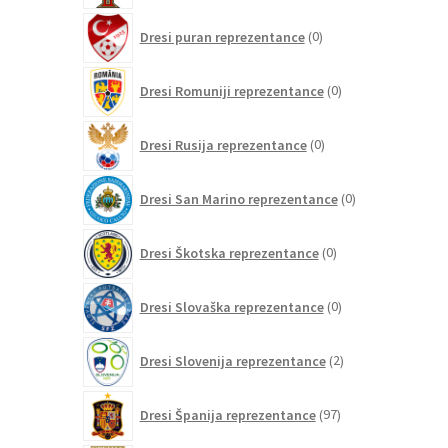
0
Dresi puran reprezentance
0
izdelkov
0
Dresi Romuniji reprezentance
0
izdelkov
0
Dresi Rusija reprezentance
0
izdelkov
0
Dresi San Marino reprezentance
0
izdelkov
0
Dresi Škotska reprezentance
0
izdelkov
0
Dresi Slovaška reprezentance
0
izdelkov
2
Dresi Slovenija reprezentance
2
izdelka
97
Dresi Španija reprezentance
97
izdelkov