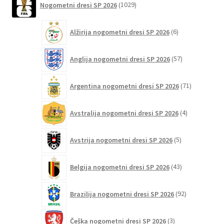
Nogometni dresi SP 2026
1029
izdelkov
izdelka
6
Alžirija nogometni dresi SP 2026
6
izdelkov
57
Anglija nogometni dresi SP 2026
57
izdelkov
71
Argentina nogometni dresi SP 2026
71
izdelkov
4
Avstralija nogometni dresi SP 2026
4
izdelki
5
Avstrija nogometni dresi SP 2026
5
izdelkov
43
Belgija nogometni dresi SP 2026
43
izdelkov
92
Brazilija nogometni dresi SP 2026
92
izdelkov
3
Češka nogometni dresi SP 2026
3