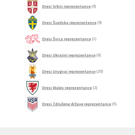
0
Dresi Srbiji reprezentance
0
izdelkov
9
Dresi Švedska reprezentance
9
izdelkov
1
Dresi Švica reprezentance
1
izdelek
0
Dresi Ukrajini reprezentance
0
izdelkov
20
Dresi Urugvaj reprezentance
20
izdelkov
2
Dresi Wales reprezentance
2
izdelka
5
Dresi Združene države reprezentance
5
izdelkov