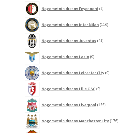
2
Nogometnih dresov Feyenoord
2
izdelka
116
Nogometnih dresov Inter Milan
116
izdelkov
41
Nogometnih dresov Juventus
41
izdelkov
0
Nogometnih dresov Lazio
0
izdelkov
0
Nogometnih dresov Leicester City
0
izdelkov
0
Nogometnih dresov Lille OSC
0
izdelkov
198
Nogometnih dresov Liverpool
198
izdelkov
176
Nogometnih dresov Manchester City
176
izdelkov
115