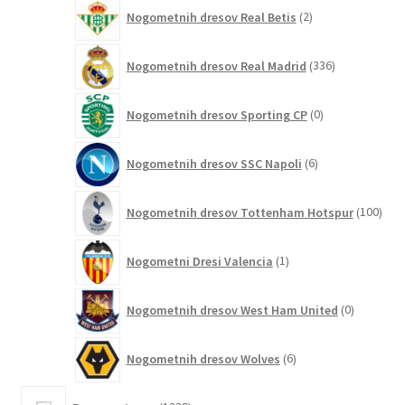
2
Nogometnih dresov Real Betis
2
izdelka
336
Nogometnih dresov Real Madrid
336
izdelkov
0
Nogometnih dresov Sporting CP
0
izdelkov
6
Nogometnih dresov SSC Napoli
6
izdelkov
100
Nogometnih dresov Tottenham Hotspur
100
izde
1
Nogometni Dresi Valencia
1
izdelek
0
Nogometnih dresov West Ham United
0
izdelkov
6
Nogometnih dresov Wolves
6
izdelkov
1239