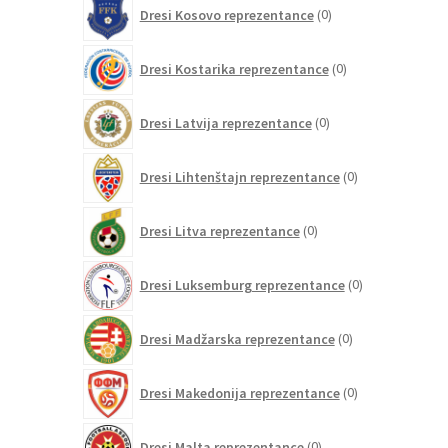
0
Dresi Kosovo reprezentance
0
izdelkov
0
Dresi Kostarika reprezentance
0
izdelkov
0
Dresi Latvija reprezentance
0
izdelkov
0
Dresi Lihtenštajn reprezentance
0
izdelkov
0
Dresi Litva reprezentance
0
izdelkov
0
Dresi Luksemburg reprezentance
0
izdelkov
0
Dresi Madžarska reprezentance
0
izdelkov
0
Dresi Makedonija reprezentance
0
izdelkov
0
Dresi Malta reprezentance
0