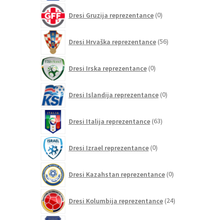
0
Dresi Gruzija reprezentance
0
izdelkov
56
Dresi Hrvaška reprezentance
56
izdelkov
0
Dresi Irska reprezentance
0
izdelkov
0
Dresi Islandija reprezentance
0
izdelkov
63
Dresi Italija reprezentance
63
izdelkov
0
Dresi Izrael reprezentance
0
izdelkov
0
Dresi Kazahstan reprezentance
0
izdelkov
24
Dresi Kolumbija reprezentance
24
izdelkov