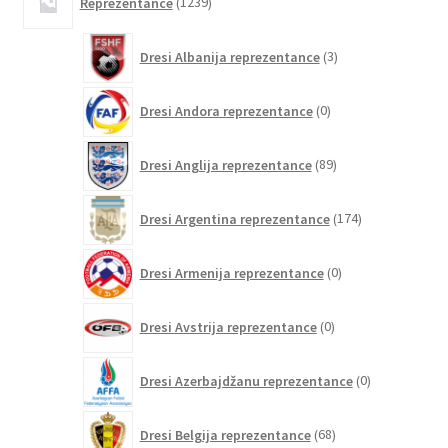
Reprezentance
1239
izdelkov
3
Dresi Albanija reprezentance
3
izdelki
0
Dresi Andora reprezentance
0
izdelkov
89
Dresi Anglija reprezentance
89
izdelkov
174
Dresi Argentina reprezentance
174
izdelkov
0
Dresi Armenija reprezentance
0
izdelkov
0
Dresi Avstrija reprezentance
0
izdelkov
0
Dresi Azerbajdžanu reprezentance
0
izdelkov
68
Dresi Belgija reprezentance
68
izdelkov