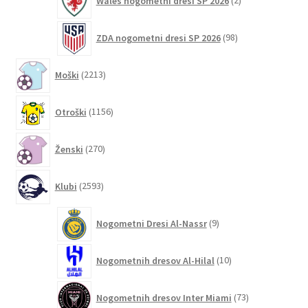
Wales nogometni dresi SP 2026
2
izdelka
98
ZDA nogometni dresi SP 2026
98
izdelkov
2213
Moški
2213
izdelkov
1156
Otroški
1156
izdelkov
270
Ženski
270
izdelkov
2593
Klubi
2593
izdelkov
9
Nogometni Dresi Al-Nassr
9
izdelkov
10
Nogometnih dresov Al-Hilal
10
izdelkov
73
Nogometnih dresov Inter Miami
73
izdelkov