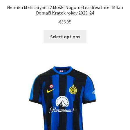
Henrikh Mkhitaryan 22 Moški Nogometna dresi Inter Milan
Domači Kratek rokav 2023-24
€
36.95
Ta
Select options
izdelek
ima
več
različic.
Možnosti
lahko
izberete
na
strani
izdelka