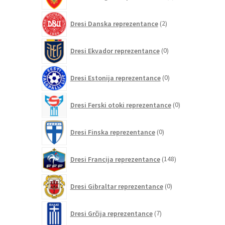
izdelkov
2
Dresi Danska reprezentance
2
izdelka
0
Dresi Ekvador reprezentance
0
izdelkov
0
Dresi Estonija reprezentance
0
izdelkov
0
Dresi Ferski otoki reprezentance
0
izdelkov
0
Dresi Finska reprezentance
0
izdelkov
148
Dresi Francija reprezentance
148
izdelkov
0
Dresi Gibraltar reprezentance
0
izdelkov
7
Dresi Grčija reprezentance
7
izdelkov