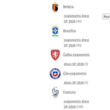
izdelkov
Belgija
nogometni dresi
43
SP 2026
43
izdelkov
Brazilija
nogometni dresi
92
SP 2026
92
izdelkov
Češka nogometni
3
dresi SP 2026
3
izdelki
Čile nogometni
5
dresi SP 2026
5
izdelkov
Francija
nogometni dresi
108
SP 2026
108