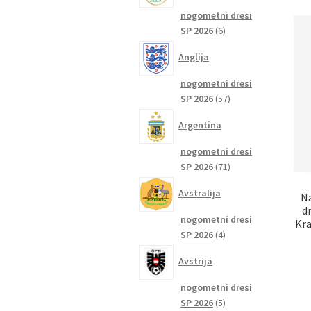
nogometni dresi
6
SP 2026
6
izdelkov
Anglija
nogometni dresi
57
SP 2026
57
izdelkov
Argentina
nogometni dresi
71
SP 2026
71
izdelkov
Avstralija
Na
d
nogometni dresi
Kra
4
SP 2026
4
izdelki
Avstrija
nogometni dresi
5
SP 2026
5