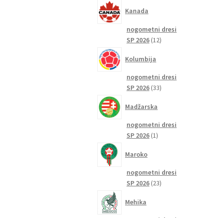
izdelkov
Kanada
nogometni dresi
12
SP 2026
12
izdelkov
Kolumbija
nogometni dresi
33
SP 2026
33
izdelkov
Madžarska
nogometni dresi
1
SP 2026
1
izdelek
Maroko
nogometni dresi
23
SP 2026
23
izdelkov
Mehika