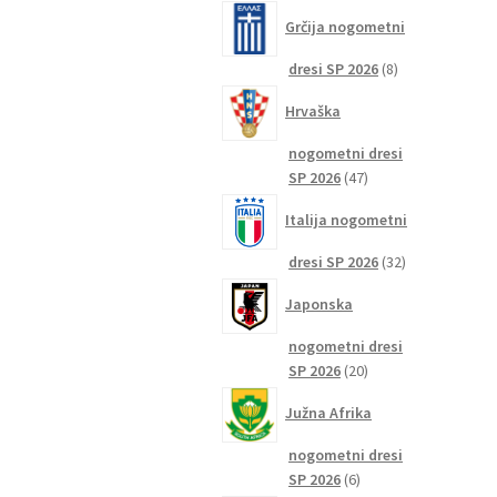
izdelkov
Grčija nogometni
8
dresi SP 2026
8
izdelkov
Hrvaška
nogometni dresi
47
SP 2026
47
izdelkov
Italija nogometni
32
dresi SP 2026
32
izdelkov
Japonska
nogometni dresi
20
SP 2026
20
izdelkov
Južna Afrika
nogometni dresi
6
SP 2026
6