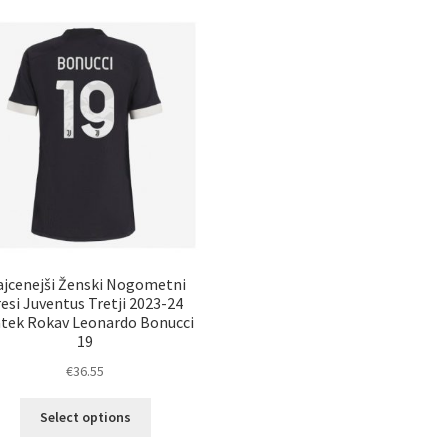
jcenejši Ženski Nogometni
resi Juventus Tretji 2023-24
tek Rokav Leonardo Bonucci
19
€
36.55
Ta
Select options
izdelek