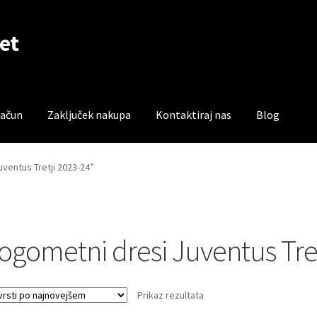
et
račun
Zaključek nakupa
Kontaktiraj nas
Blog
čun
Trgovina
Zaključek nakupa
uventus Tretji 2023-24”
ogometni dresi Juventus Tret
Prikaz rezultata