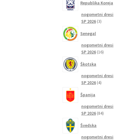
Republika Koreja
nogometni dresi
3
SP 2026
3
izdelki
Senegal
nogometni dresi
16
SP 2026
16
izdelkov
Škotska
nogometni dresi
4
SP 2026
4
izdelki
Španija
nogometni dresi
84
SP 2026
84
izdelkov
Švedska
nogometni dresi