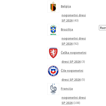
izdelkov
Belgija
nogometni dresi
43
SP 2026
43
izdelkov
Brazilija
nogometni dresi
92
SP 2026
92
izdelkov
Češka nogometni
3
dresi SP 2026
3
izdelki
Čile nogometni
5
dresi SP 2026
5
izdelkov
Francija
nogometni dresi
108
SP 2026
108