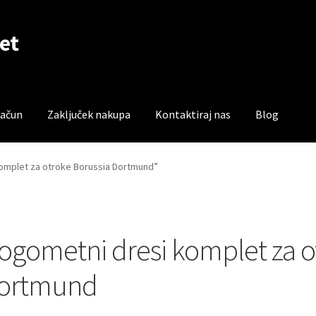
et
račun
Zaključek nakupa
Kontaktiraj nas
Blog
čun
Trgovina
Zaključek nakupa
komplet za otroke Borussia Dortmund”
ogometni dresi komplet za o
ortmund