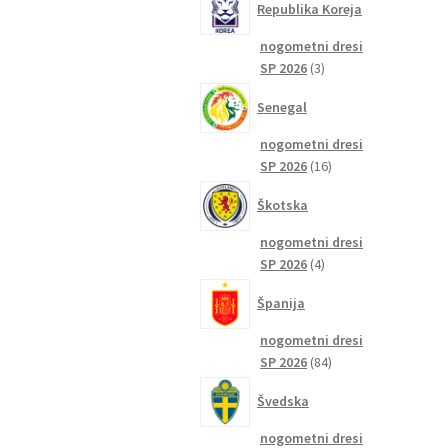
Republika Koreja
nogometni dresi
3
SP 2026
3
izdelki
Senegal
nogometni dresi
16
SP 2026
16
izdelkov
Škotska
nogometni dresi
4
SP 2026
4
izdelki
Španija
nogometni dresi
84
SP 2026
84
izdelkov
Švedska
nogometni dresi