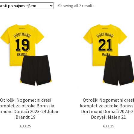
Sorted
Showing all 2 results
by
latest
Otroški Nogometni dresi
Otroški Nogometni dres
omplet za otroke Borussia
komplet za otroke Boruss
tmund Domači 2023-24 Julian
Dortmund Domači 2023-2
Brandt 19
Donyell Malen 21
€
33.25
€
33.25