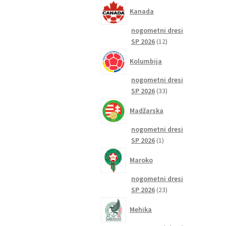
izdelkov
Kanada
nogometni dresi
12
SP 2026
12
izdelkov
Kolumbija
nogometni dresi
33
SP 2026
33
izdelkov
Madžarska
nogometni dresi
1
SP 2026
1
izdelek
Maroko
nogometni dresi
23
SP 2026
23
izdelkov
Mehika