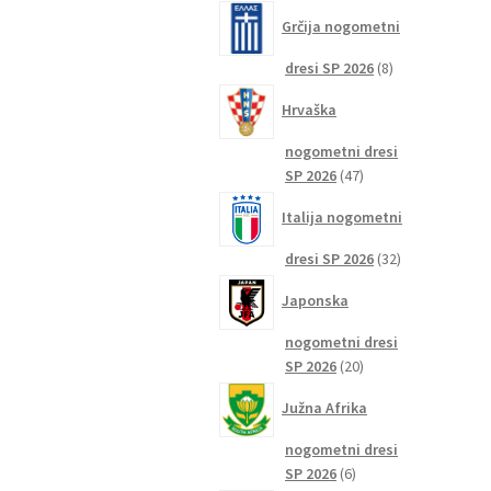
izdelkov
Grčija nogometni
8
dresi SP 2026
8
izdelkov
Hrvaška
nogometni dresi
47
SP 2026
47
izdelkov
Italija nogometni
32
dresi SP 2026
32
izdelkov
Japonska
nogometni dresi
20
SP 2026
20
izdelkov
Južna Afrika
nogometni dresi
6
SP 2026
6