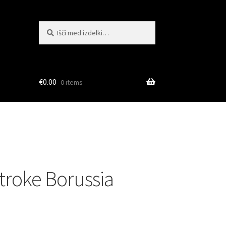
Išči:
Iskanje
€
0.00
0 items
troke Borussia