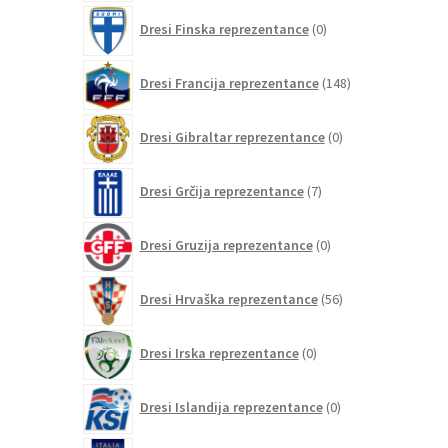
0
Dresi Finska reprezentance
0
izdelkov
148
Dresi Francija reprezentance
148
izdelkov
0
Dresi Gibraltar reprezentance
0
izdelkov
7
Dresi Grčija reprezentance
7
izdelkov
0
Dresi Gruzija reprezentance
0
izdelkov
56
Dresi Hrvaška reprezentance
56
izdelkov
0
Dresi Irska reprezentance
0
izdelkov
0
Dresi Islandija reprezentance
0
izdelkov
63