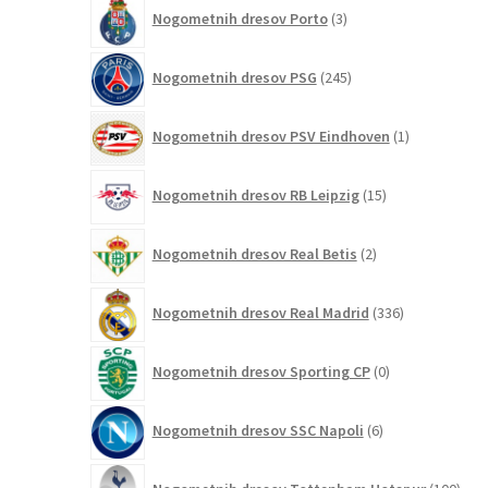
3
Nogometnih dresov Porto
3
izdelki
245
Nogometnih dresov PSG
245
izdelkov
1
Nogometnih dresov PSV Eindhoven
1
izdelek
15
Nogometnih dresov RB Leipzig
15
izdelkov
2
Nogometnih dresov Real Betis
2
izdelka
336
Nogometnih dresov Real Madrid
336
izdelkov
0
Nogometnih dresov Sporting CP
0
izdelkov
6
Nogometnih dresov SSC Napoli
6
izdelkov
100