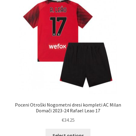
Poceni Otroški Nogometni dresi kompleti AC Milan
Domači 2023-24 Rafael Leao 17
€
34.25
Ta
Select options