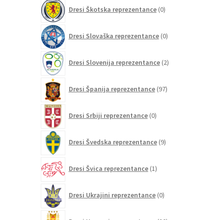
0
Dresi Škotska reprezentance
0
izdelkov
0
Dresi Slovaška reprezentance
0
izdelkov
2
Dresi Slovenija reprezentance
2
izdelka
97
Dresi Španija reprezentance
97
izdelkov
0
Dresi Srbiji reprezentance
0
izdelkov
9
Dresi Švedska reprezentance
9
izdelkov
1
Dresi Švica reprezentance
1
izdelek
0
Dresi Ukrajini reprezentance
0
izdelkov
20