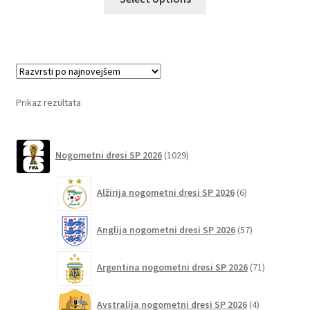
izdelek
ima
več
različic.
Možnosti
lahko
Prikaz rezultata
izberete
na
1029
strani
Nogometni dresi SP 2026
1029
izdelkov
izdelka
6
Alžirija nogometni dresi SP 2026
6
izdelkov
57
Anglija nogometni dresi SP 2026
57
izdelkov
71
Argentina nogometni dresi SP 2026
71
izdelkov
4
Avstralija nogometni dresi SP 2026
4