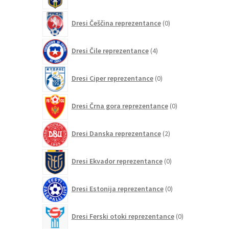
0
Dresi Češčina reprezentance
0
izdelkov
4
Dresi Čile reprezentance
4
izdelki
0
Dresi Ciper reprezentance
0
izdelkov
0
Dresi Črna gora reprezentance
0
izdelkov
2
Dresi Danska reprezentance
2
izdelka
0
Dresi Ekvador reprezentance
0
izdelkov
0
Dresi Estonija reprezentance
0
izdelkov
0
Dresi Ferski otoki reprezentance
0
izdelkov