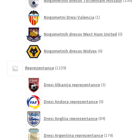
Nogometnih dresov Tottenham Hotspur
100
izde
1
Nogometni Dresi Valencia
1
izdelek
0
Nogometnih dresov West Ham United
0
izdelkov
6
Nogometnih dresov Wolves
6
izdelkov
1239
Reprezentance
1239
izdelkov
3
Dresi Albanija reprezentance
3
izdelki
0
Dresi Andora reprezentance
0
izdelkov
89
Dresi Anglija reprezentance
89
izdelkov
174
Dresi Argentina reprezentance
174
izdelkov