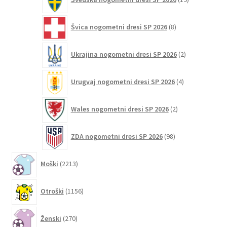
izdelkov
8
Švica nogometni dresi SP 2026
8
izdelkov
2
Ukrajina nogometni dresi SP 2026
2
izdelka
4
Urugvaj nogometni dresi SP 2026
4
izdelki
2
Wales nogometni dresi SP 2026
2
izdelka
98
ZDA nogometni dresi SP 2026
98
izdelkov
2213
Moški
2213
izdelkov
1156
Otroški
1156
izdelkov
270
Ženski
270
izdelkov