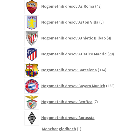
48
Nogometnih dresov As Roma
48
izdelkov
5
Nogometnih dresov Aston Villa
5
izdelkov
4
Nogometnih dresov Athletic Bilbao
4
izdelki
28
Nogometnih dresov Atletico Madrid
28
izdelkov
334
Nogometnih dresov Barcelona
334
izdelkov
138
Nogometnih dresov Bayern Munich
138
izdelkov
7
Nogometnih dresov Benfica
7
izdelkov
Nogometnih dresov Borussia
1
Monchengladbach
1