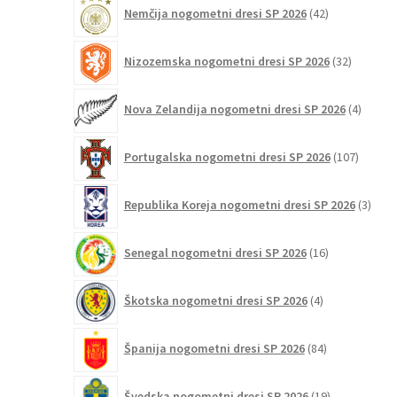
42
Nemčija nogometni dresi SP 2026
42
izdelkov
32
Nizozemska nogometni dresi SP 2026
32
izdelkov
4
Nova Zelandija nogometni dresi SP 2026
4
izdelki
107
Portugalska nogometni dresi SP 2026
107
izdelko
3
Republika Koreja nogometni dresi SP 2026
3
izdelk
16
Senegal nogometni dresi SP 2026
16
izdelkov
4
Škotska nogometni dresi SP 2026
4
izdelki
84
Španija nogometni dresi SP 2026
84
izdelkov
19
Švedska nogometni dresi SP 2026
19