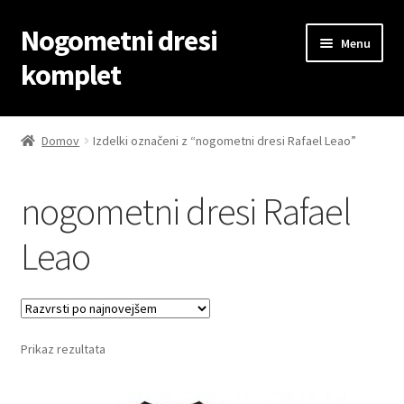
Nogometni dresi
Skip
Skip
Menu
to
to
komplet
navigation
content
Domov
Domov
Izdelki označeni z “nogometni dresi Rafael Leao”
Blog
nogometni dresi Rafael
Kontaktiraj nas
Leao
Košarica
Moj račun
Prikaz rezultata
Trgovina
Zaključek nakupa