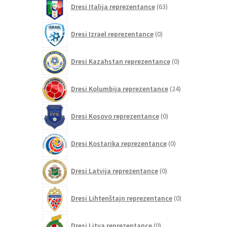
Dresi Italija reprezentance
63
izdelkov
0
Dresi Izrael reprezentance
0
izdelkov
0
Dresi Kazahstan reprezentance
0
izdelkov
24
Dresi Kolumbija reprezentance
24
izdelkov
0
Dresi Kosovo reprezentance
0
izdelkov
0
Dresi Kostarika reprezentance
0
izdelkov
0
Dresi Latvija reprezentance
0
izdelkov
0
Dresi Lihtenštajn reprezentance
0
izdelkov
0
Dresi Litva reprezentance
0