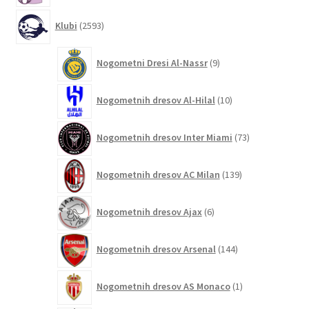
2593
Klubi
2593
izdelkov
9
Nogometni Dresi Al-Nassr
9
izdelkov
10
Nogometnih dresov Al-Hilal
10
izdelkov
73
Nogometnih dresov Inter Miami
73
izdelkov
139
Nogometnih dresov AC Milan
139
izdelkov
6
Nogometnih dresov Ajax
6
izdelkov
144
Nogometnih dresov Arsenal
144
izdelkov
1
Nogometnih dresov AS Monaco
1
izdelek