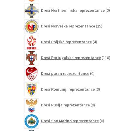
0
Dresi Northern Irska reprezentance
0
izdelkov
25
Dresi Norveška reprezentance
25
izdelkov
4
Dresi Poljska reprezentance
4
izdelki
118
Dresi Portugalska reprezentance
118
izdelkov
0
Dresi puran reprezentance
0
izdelkov
0
Dresi Romuniji reprezentance
0
izdelkov
0
Dresi Rusija reprezentance
0
izdelkov
0
Dresi San Marino reprezentance
0
izdelkov