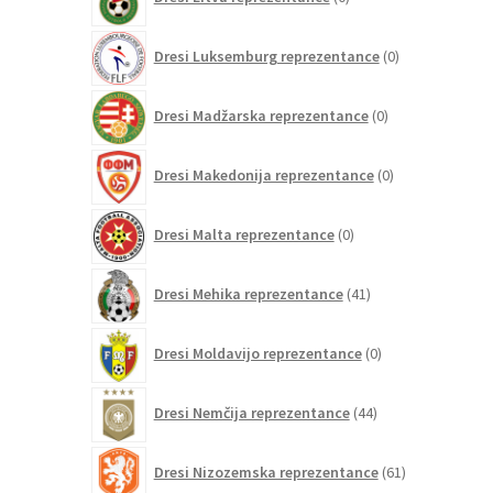
izdelkov
0
Dresi Luksemburg reprezentance
0
izdelkov
0
Dresi Madžarska reprezentance
0
izdelkov
0
Dresi Makedonija reprezentance
0
izdelkov
0
Dresi Malta reprezentance
0
izdelkov
41
Dresi Mehika reprezentance
41
izdelkov
0
Dresi Moldavijo reprezentance
0
izdelkov
44
Dresi Nemčija reprezentance
44
izdelkov
61
Dresi Nizozemska reprezentance
61
izdelkov