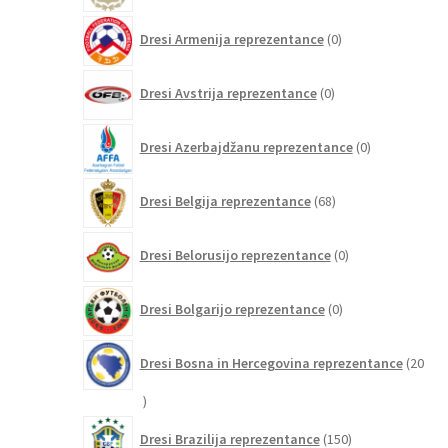
0
Dresi Armenija reprezentance
0
izdelkov
0
Dresi Avstrija reprezentance
0
izdelkov
0
Dresi Azerbajdžanu reprezentance
0
izdelkov
68
Dresi Belgija reprezentance
68
izdelkov
0
Dresi Belorusijo reprezentance
0
izdelkov
0
Dresi Bolgarijo reprezentance
0
izdelkov
Dresi Bosna in Hercegovina reprezentance
20
20
izdelkov
150
Dresi Brazilija reprezentance
150
izdelkov