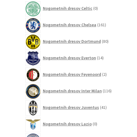
izdelek
0
Nogometnih dresov Celtic
0
izdelkov
161
Nogometnih dresov Chelsea
161
izdelkov
80
Nogometnih dresov Dortmund
80
izdelkov
14
Nogometnih dresov Everton
14
izdelkov
2
Nogometnih dresov Feyenoord
2
izdelka
116
Nogometnih dresov Inter Milan
116
izdelkov
41
Nogometnih dresov Juventus
41
izdelkov
0
Nogometnih dresov Lazio
0
izdelkov
0