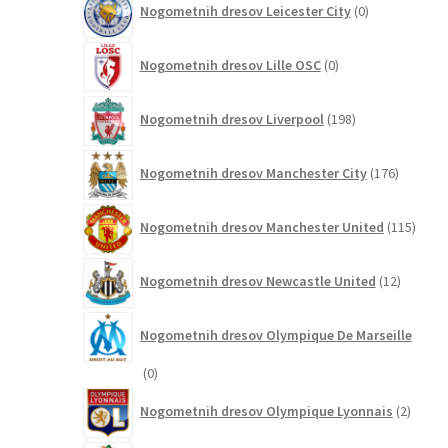
Nogometnih dresov Leicester City
0
izdelkov
0
Nogometnih dresov Lille OSC
0
izdelkov
198
Nogometnih dresov Liverpool
198
izdelkov
176
Nogometnih dresov Manchester City
176
izdelkov
115
Nogometnih dresov Manchester United
115
izdel
12
Nogometnih dresov Newcastle United
12
izdelkov
Nogometnih dresov Olympique De Marseille
0
0
izdelkov
2
Nogometnih dresov Olympique Lyonnais
2
izdelk