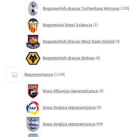
100
Nogometnih dresov Tottenham Hotspur
100
izde
1
Nogometni Dresi Valencia
1
izdelek
0
Nogometnih dresov West Ham United
0
izdelkov
6
Nogometnih dresov Wolves
6
izdelkov
1239
Reprezentance
1239
izdelkov
3
Dresi Albanija reprezentance
3
izdelki
0
Dresi Andora reprezentance
0
izdelkov
89
Dresi Anglija reprezentance
89
izdelkov
174