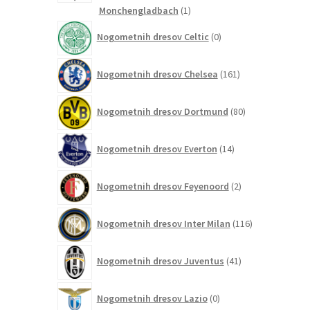
1
Monchengladbach
1
izdelek
0
Nogometnih dresov Celtic
0
izdelkov
161
Nogometnih dresov Chelsea
161
izdelkov
80
Nogometnih dresov Dortmund
80
izdelkov
14
Nogometnih dresov Everton
14
izdelkov
2
Nogometnih dresov Feyenoord
2
izdelka
116
Nogometnih dresov Inter Milan
116
izdelkov
41
Nogometnih dresov Juventus
41
izdelkov
0
Nogometnih dresov Lazio
0
izdelkov