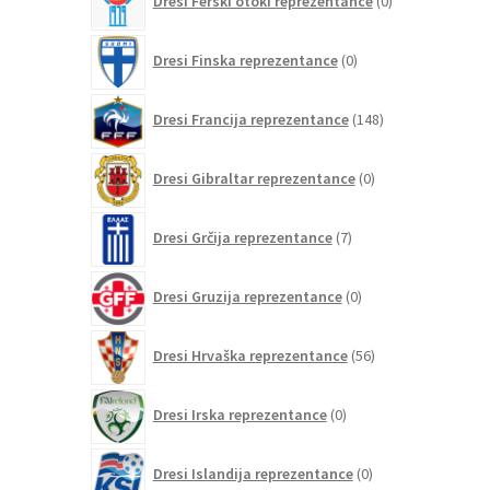
Dresi Ferski otoki reprezentance
0
izdelkov
0
Dresi Finska reprezentance
0
izdelkov
148
Dresi Francija reprezentance
148
izdelkov
0
Dresi Gibraltar reprezentance
0
izdelkov
7
Dresi Grčija reprezentance
7
izdelkov
0
Dresi Gruzija reprezentance
0
izdelkov
56
Dresi Hrvaška reprezentance
56
izdelkov
0
Dresi Irska reprezentance
0
izdelkov
0
Dresi Islandija reprezentance
0
izdelkov