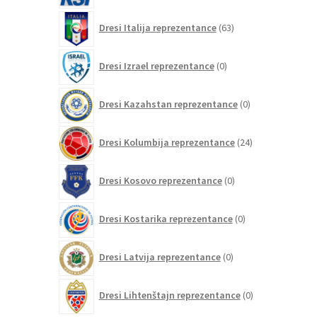
63
Dresi Italija reprezentance
63
izdelkov
0
Dresi Izrael reprezentance
0
izdelkov
0
Dresi Kazahstan reprezentance
0
izdelkov
24
Dresi Kolumbija reprezentance
24
izdelkov
0
Dresi Kosovo reprezentance
0
izdelkov
0
Dresi Kostarika reprezentance
0
izdelkov
0
Dresi Latvija reprezentance
0
izdelkov
0
Dresi Lihtenštajn reprezentance
0
izdelkov