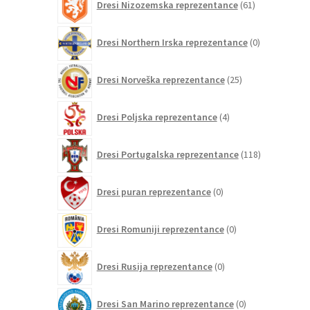
Dresi Nizozemska reprezentance
61
izdelkov
0
Dresi Northern Irska reprezentance
0
izdelkov
25
Dresi Norveška reprezentance
25
izdelkov
4
Dresi Poljska reprezentance
4
izdelki
118
Dresi Portugalska reprezentance
118
izdelkov
0
Dresi puran reprezentance
0
izdelkov
0
Dresi Romuniji reprezentance
0
izdelkov
0
Dresi Rusija reprezentance
0
izdelkov
0
Dresi San Marino reprezentance
0
izdelkov