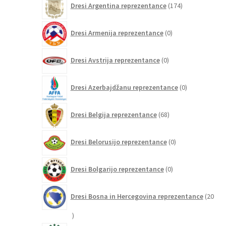
Dresi Argentina reprezentance
174
izdelkov
0
Dresi Armenija reprezentance
0
izdelkov
0
Dresi Avstrija reprezentance
0
izdelkov
0
Dresi Azerbajdžanu reprezentance
0
izdelkov
68
Dresi Belgija reprezentance
68
izdelkov
0
Dresi Belorusijo reprezentance
0
izdelkov
0
Dresi Bolgarijo reprezentance
0
izdelkov
Dresi Bosna in Hercegovina reprezentance
20
20
izdelkov