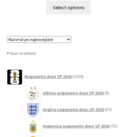
Ta
Select options
izdelek
ima
več
različic.
Možnosti
lahko
Prikaz rezultata
izberete
na
1029
strani
Nogometni dresi SP 2026
1029
izdelkov
izdelka
6
Alžirija nogometni dresi SP 2026
6
izdelkov
57
Anglija nogometni dresi SP 2026
57
izdelkov
71
Argentina nogometni dresi SP 2026
71
izdelkov