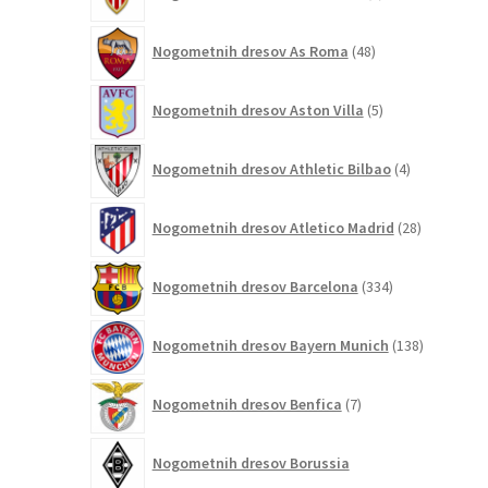
izdelek
48
Nogometnih dresov As Roma
48
izdelkov
5
Nogometnih dresov Aston Villa
5
izdelkov
4
Nogometnih dresov Athletic Bilbao
4
izdelki
28
Nogometnih dresov Atletico Madrid
28
izdelkov
334
Nogometnih dresov Barcelona
334
izdelkov
138
Nogometnih dresov Bayern Munich
138
izdelkov
7
Nogometnih dresov Benfica
7
izdelkov
Nogometnih dresov Borussia