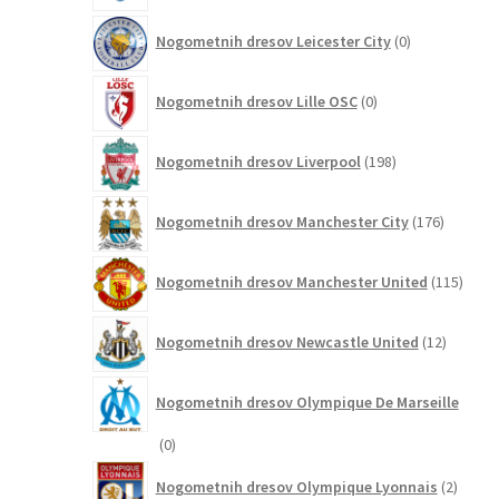
0
Nogometnih dresov Leicester City
0
izdelkov
0
Nogometnih dresov Lille OSC
0
izdelkov
198
Nogometnih dresov Liverpool
198
izdelkov
176
Nogometnih dresov Manchester City
176
izdelkov
115
Nogometnih dresov Manchester United
115
izdel
12
Nogometnih dresov Newcastle United
12
izdelkov
Nogometnih dresov Olympique De Marseille
0
0
izdelkov
2
Nogometnih dresov Olympique Lyonnais
2
izdelk