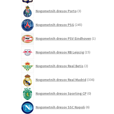
3
Nogometnih dresov Porto
3
izdelki
245
Nogometnih dresov PSG
245
izdelkov
1
Nogometnih dresov PSV Eindhoven
1
izdelek
15
Nogometnih dresov RB Leipzig
15
izdelkov
2
Nogometnih dresov Real Betis
2
izdelka
336
Nogometnih dresov Real Madrid
336
izdelkov
0
Nogometnih dresov Sporting CP
0
izdelkov
6
Nogometnih dresov SSC Napoli
6
izdelkov