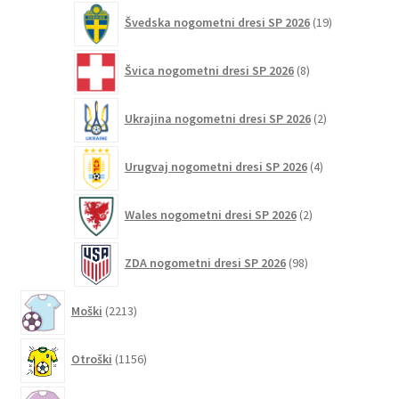
19
Švedska nogometni dresi SP 2026
19
izdelkov
8
Švica nogometni dresi SP 2026
8
izdelkov
2
Ukrajina nogometni dresi SP 2026
2
izdelka
4
Urugvaj nogometni dresi SP 2026
4
izdelki
2
Wales nogometni dresi SP 2026
2
izdelka
98
ZDA nogometni dresi SP 2026
98
izdelkov
2213
Moški
2213
izdelkov
1156
Otroški
1156
izdelkov
270