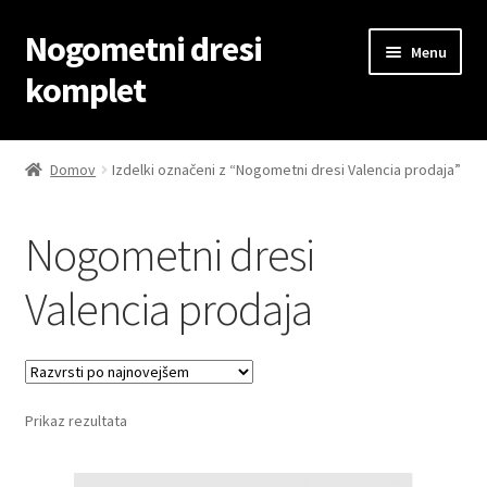
Nogometni dresi
Skip
Skip
Menu
to
to
komplet
navigation
content
Domov
Domov
Izdelki označeni z “Nogometni dresi Valencia prodaja”
Blog
Nogometni dresi
Kontaktiraj nas
Valencia prodaja
Košarica
Moj račun
Prikaz rezultata
Trgovina
Zaključek nakupa