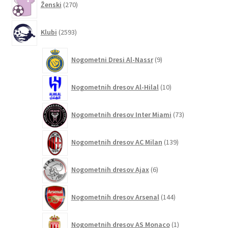
Ženski
270
izdelkov
2593
Klubi
2593
izdelkov
9
Nogometni Dresi Al-Nassr
9
izdelkov
10
Nogometnih dresov Al-Hilal
10
izdelkov
73
Nogometnih dresov Inter Miami
73
izdelkov
139
Nogometnih dresov AC Milan
139
izdelkov
6
Nogometnih dresov Ajax
6
izdelkov
144
Nogometnih dresov Arsenal
144
izdelkov
1
Nogometnih dresov AS Monaco
1