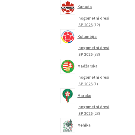
izdelkov
Kanada
nogometni dresi
12
SP 2026
12
izdelkov
Kolumbija
nogometni dresi
33
SP 2026
33
izdelkov
Madžarska
nogometni dresi
1
SP 2026
1
izdelek
Maroko
nogometni dresi
23
SP 2026
23
izdelkov
Mehika