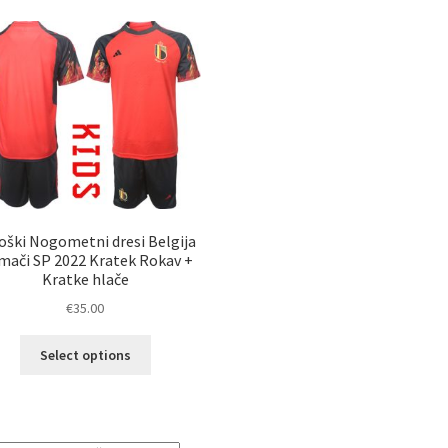
oški Nogometni dresi Belgija
ači SP 2022 Kratek Rokav +
Kratke hlače
€
35.00
Ta
Select options
izdelek
ima
več
različic.