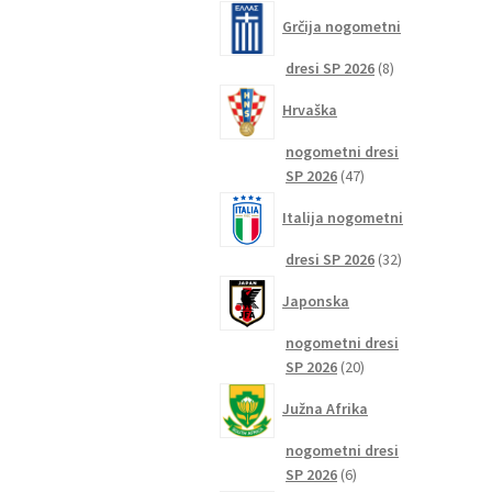
izdelkov
Grčija nogometni
8
dresi SP 2026
8
izdelkov
Hrvaška
nogometni dresi
47
SP 2026
47
izdelkov
Italija nogometni
32
dresi SP 2026
32
izdelkov
Japonska
nogometni dresi
20
SP 2026
20
izdelkov
Južna Afrika
nogometni dresi
6
SP 2026
6