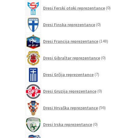
0
Dresi Ferski otoki reprezentance
0
izdelkov
0
Dresi Finska reprezentance
0
izdelkov
148
Dresi Francija reprezentance
148
izdelkov
0
Dresi Gibraltar reprezentance
0
izdelkov
7
Dresi Grčija reprezentance
7
izdelkov
0
Dresi Gruzija reprezentance
0
izdelkov
56
Dresi Hrvaška reprezentance
56
izdelkov
0
Dresi Irska reprezentance
0
izdelkov
0