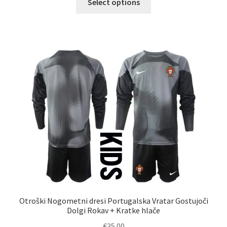
Select options
izdelek
ima
več
različic.
Možnosti
lahko
izberete
na
strani
izdelka
Otroški Nogometni dresi Portugalska Vratar Gostujoči
Dolgi Rokav + Kratke hlače
€
35.00