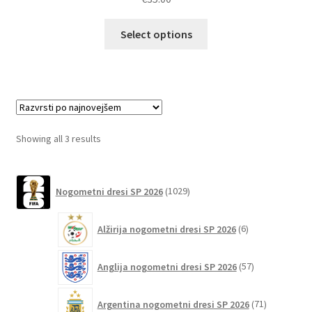
Ta
Select options
izdelek
ima
več
različic.
Možnosti
lahko
Sorted
Showing all 3 results
izberete
by
na
latest
1029
strani
Nogometni dresi SP 2026
1029
izdelkov
izdelka
6
Alžirija nogometni dresi SP 2026
6
izdelkov
57
Anglija nogometni dresi SP 2026
57
izdelkov
71
Argentina nogometni dresi SP 2026
71
izdelkov