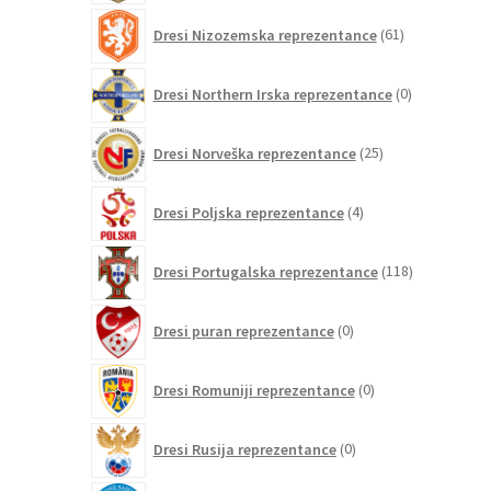
61
Dresi Nizozemska reprezentance
61
izdelkov
0
Dresi Northern Irska reprezentance
0
izdelkov
25
Dresi Norveška reprezentance
25
izdelkov
4
Dresi Poljska reprezentance
4
izdelki
118
Dresi Portugalska reprezentance
118
izdelkov
0
Dresi puran reprezentance
0
izdelkov
0
Dresi Romuniji reprezentance
0
izdelkov
0
Dresi Rusija reprezentance
0
izdelkov