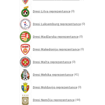
izdelkov
0
Dresi Litva reprezentance
0
izdelkov
0
Dresi Luksemburg reprezentance
0
izdelkov
0
Dresi Madžarska reprezentance
0
izdelkov
0
Dresi Makedonija reprezentance
0
izdelkov
0
Dresi Malta reprezentance
0
izdelkov
41
Dresi Mehika reprezentance
41
izdelkov
0
Dresi Moldavijo reprezentance
0
izdelkov
44
Dresi Nemčija reprezentance
44
izdelkov