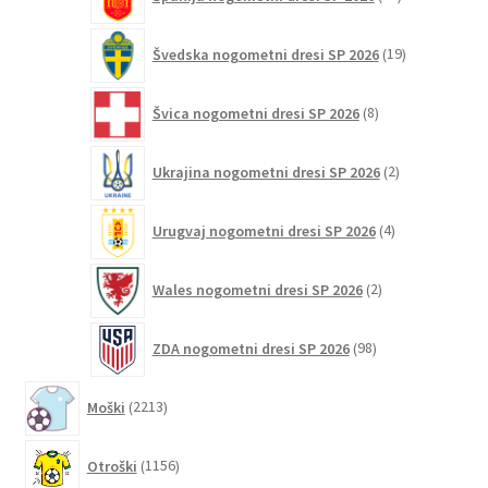
izdelkov
19
Švedska nogometni dresi SP 2026
19
izdelkov
8
Švica nogometni dresi SP 2026
8
izdelkov
2
Ukrajina nogometni dresi SP 2026
2
izdelka
4
Urugvaj nogometni dresi SP 2026
4
izdelki
2
Wales nogometni dresi SP 2026
2
izdelka
98
ZDA nogometni dresi SP 2026
98
izdelkov
2213
Moški
2213
izdelkov
1156
Otroški
1156
izdelkov