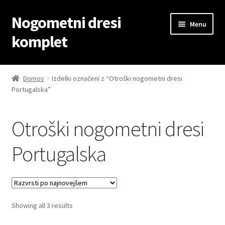
Nogometni dresi
Skip
Skip
Menu
to
to
komplet
navigation
content
Domov
Domov
Izdelki označeni z “Otroški nogometni dresi
Portugalska”
Blog
Kontaktiraj nas
Otroški nogometni dresi
Košarica
Portugalska
Moj račun
Trgovina
Sorted
Showing all 3 results
by
Zaključek nakupa