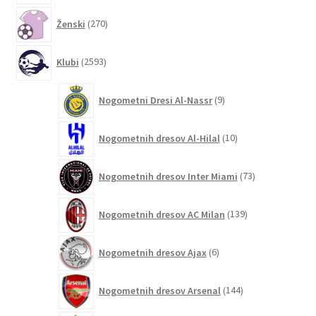
270
Ženski
270
izdelkov
2593
Klubi
2593
izdelkov
9
Nogometni Dresi Al-Nassr
9
izdelkov
10
Nogometnih dresov Al-Hilal
10
izdelkov
73
Nogometnih dresov Inter Miami
73
izdelkov
139
Nogometnih dresov AC Milan
139
izdelkov
6
Nogometnih dresov Ajax
6
izdelkov
144
Nogometnih dresov Arsenal
144
izdelkov