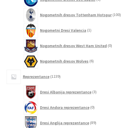
izdelkov
100
Nogometnih dresov Tottenham Hotspur
100
izde
1
Nogometni Dresi Valencia
1
izdelek
0
Nogometnih dresov West Ham United
0
izdelkov
6
Nogometnih dresov Wolves
6
izdelkov
1239
Reprezentance
1239
izdelkov
3
Dresi Albanija reprezentance
3
izdelki
0
Dresi Andora reprezentance
0
izdelkov
89
Dresi Anglija reprezentance
89
izdelkov