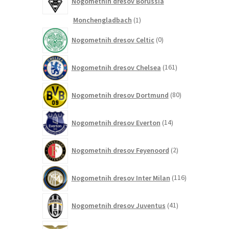
Nogometnih dresov Borussia
1
Monchengladbach
1
izdelek
0
Nogometnih dresov Celtic
0
izdelkov
161
Nogometnih dresov Chelsea
161
izdelkov
80
Nogometnih dresov Dortmund
80
izdelkov
14
Nogometnih dresov Everton
14
izdelkov
2
Nogometnih dresov Feyenoord
2
izdelka
116
Nogometnih dresov Inter Milan
116
izdelkov
41
Nogometnih dresov Juventus
41
izdelkov
0