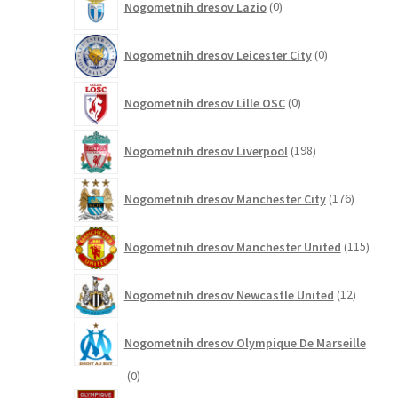
Nogometnih dresov Lazio
0
izdelkov
0
Nogometnih dresov Leicester City
0
izdelkov
0
Nogometnih dresov Lille OSC
0
izdelkov
198
Nogometnih dresov Liverpool
198
izdelkov
176
Nogometnih dresov Manchester City
176
izdelkov
115
Nogometnih dresov Manchester United
115
izdel
12
Nogometnih dresov Newcastle United
12
izdelkov
Nogometnih dresov Olympique De Marseille
0
0
izdelkov