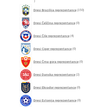
20
izdelkov
150
Dresi Brazilija reprezentance
150
izdelkov
0
Dresi Češčina reprezentance
0
izdelkov
4
Dresi Čile reprezentance
4
izdelki
0
Dresi Ciper reprezentance
0
izdelkov
0
Dresi Črna gora reprezentance
0
izdelkov
2
Dresi Danska reprezentance
2
izdelka
0
Dresi Ekvador reprezentance
0
izdelkov
0
Dresi Estonija reprezentance
0
izdelkov