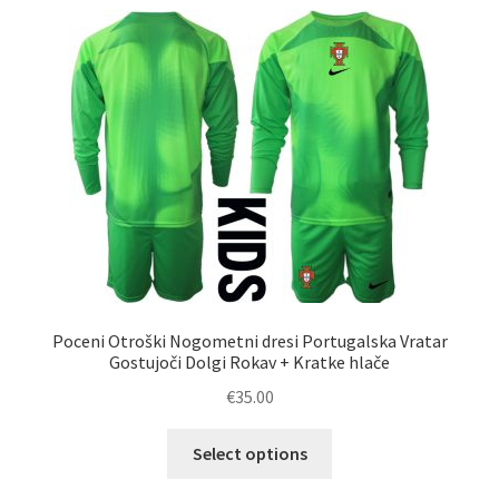
latest
Poceni Otroški Nogometni dresi Portugalska Vratar
Gostujoči Dolgi Rokav + Kratke hlače
€
35.00
Ta
Select options
izdelek
ima