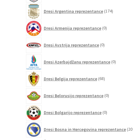
174
Dresi Argentina reprezentance
174
izdelkov
0
Dresi Armenija reprezentance
0
izdelkov
0
Dresi Avstrija reprezentance
0
izdelkov
0
Dresi Azerbajdžanu reprezentance
0
izdelkov
68
Dresi Belgija reprezentance
68
izdelkov
0
Dresi Belorusijo reprezentance
0
izdelkov
0
Dresi Bolgarijo reprezentance
0
izdelkov
Dresi Bosna in Hercegovina reprezentance
20