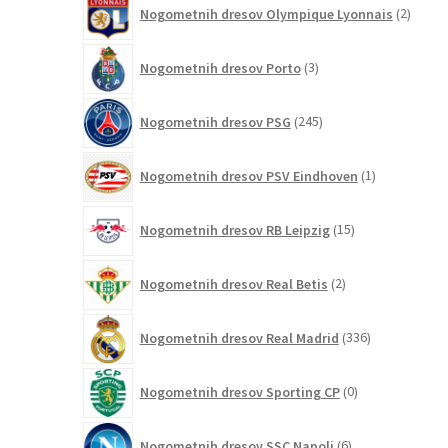
2
Nogometnih dresov Olympique Lyonnais
2
izdelk
3
Nogometnih dresov Porto
3
izdelki
245
Nogometnih dresov PSG
245
izdelkov
1
Nogometnih dresov PSV Eindhoven
1
izdelek
15
Nogometnih dresov RB Leipzig
15
izdelkov
2
Nogometnih dresov Real Betis
2
izdelka
336
Nogometnih dresov Real Madrid
336
izdelkov
0
Nogometnih dresov Sporting CP
0
izdelkov
6
Nogometnih dresov SSC Napoli
6