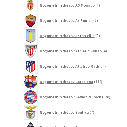
1
Nogometnih dresov AS Monaco
1
izdelek
48
Nogometnih dresov As Roma
48
izdelkov
5
Nogometnih dresov Aston Villa
5
izdelkov
4
Nogometnih dresov Athletic Bilbao
4
izdelki
28
Nogometnih dresov Atletico Madrid
28
izdelkov
334
Nogometnih dresov Barcelona
334
izdelkov
138
Nogometnih dresov Bayern Munich
138
izdelkov
7
Nogometnih dresov Benfica
7
izdelkov