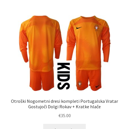
več
različic.
Možnosti
lahko
izberete
na
strani
izdelka
Otroški Nogometni dresi kompleti Portugalska Vratar
Gostujoči Dolgi Rokav + Kratke hlače
€
35.00
Ta