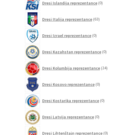
Dresi Islandija reprezentance
0
izdelkov
63
Dresi Italija reprezentance
63
izdelkov
0
Dresi Izrael reprezentance
0
izdelkov
0
Dresi Kazahstan reprezentance
0
izdelkov
24
Dresi Kolumbija reprezentance
24
izdelkov
0
Dresi Kosovo reprezentance
0
izdelkov
0
Dresi Kostarika reprezentance
0
izdelkov
0
Dresi Latvija reprezentance
0
izdelkov
0
Dresi Lihtenštajn reprezentance
0