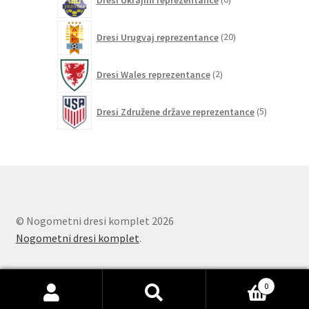
izdelkov
20
Dresi Urugvaj reprezentance
20
izdelkov
2
Dresi Wales reprezentance
2
izdelka
5
Dresi Združene države reprezentance
5
izdelkov
© Nogometni dresi komplet 2026
Nogometni dresi komplet
.
0
Išči:
Iskanje