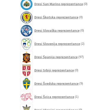
0
Dresi San Marino reprezentance
0
izdelkov
0
Dresi Škotska reprezentance
0
izdelkov
0
Dresi Slovaška reprezentance
0
izdelkov
2
Dresi Slovenija reprezentance
2
izdelka
97
Dresi Španija reprezentance
97
izdelkov
0
Dresi Srbiji reprezentance
0
izdelkov
9
Dresi Švedska reprezentance
9
izdelkov
1
Dresi Švica reprezentance
1
izdelek
0
Dresi Ukrajini reprezentance
0