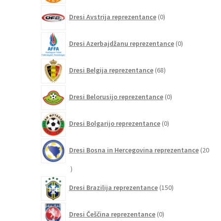
0
Dresi Avstrija reprezentance
0
izdelkov
0
Dresi Azerbajdžanu reprezentance
0
izdelkov
68
Dresi Belgija reprezentance
68
izdelkov
0
Dresi Belorusijo reprezentance
0
izdelkov
0
Dresi Bolgarijo reprezentance
0
izdelkov
Dresi Bosna in Hercegovina reprezentance
20
20
izdelkov
150
Dresi Brazilija reprezentance
150
izdelkov
0
Dresi Češčina reprezentance
0
izdelkov