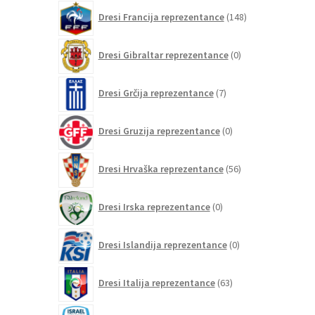
148
Dresi Francija reprezentance
148
izdelkov
0
Dresi Gibraltar reprezentance
0
izdelkov
7
Dresi Grčija reprezentance
7
izdelkov
0
Dresi Gruzija reprezentance
0
izdelkov
56
Dresi Hrvaška reprezentance
56
izdelkov
0
Dresi Irska reprezentance
0
izdelkov
0
Dresi Islandija reprezentance
0
izdelkov
63
Dresi Italija reprezentance
63
izdelkov
0