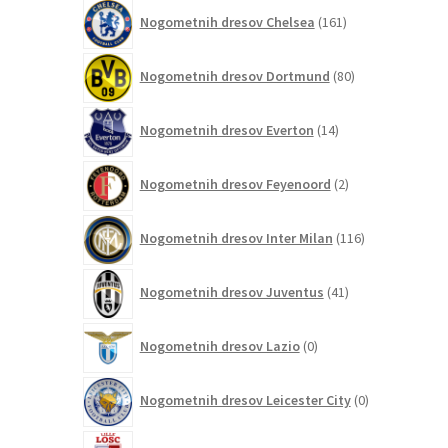
161
Nogometnih dresov Chelsea
161
izdelkov
80
Nogometnih dresov Dortmund
80
izdelkov
14
Nogometnih dresov Everton
14
izdelkov
2
Nogometnih dresov Feyenoord
2
izdelka
116
Nogometnih dresov Inter Milan
116
izdelkov
41
Nogometnih dresov Juventus
41
izdelkov
0
Nogometnih dresov Lazio
0
izdelkov
0
Nogometnih dresov Leicester City
0
izdelkov
0