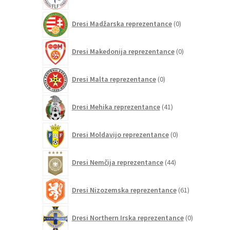
izdelkov
0
Dresi Madžarska reprezentance
0
izdelkov
0
Dresi Makedonija reprezentance
0
izdelkov
0
Dresi Malta reprezentance
0
izdelkov
41
Dresi Mehika reprezentance
41
izdelkov
0
Dresi Moldavijo reprezentance
0
izdelkov
44
Dresi Nemčija reprezentance
44
izdelkov
61
Dresi Nizozemska reprezentance
61
izdelkov
0
Dresi Northern Irska reprezentance
0
izdelkov