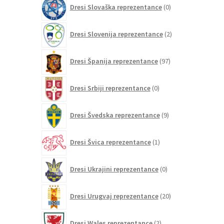
0
Dresi Slovaška reprezentance
0
izdelkov
2
Dresi Slovenija reprezentance
2
izdelka
97
Dresi Španija reprezentance
97
izdelkov
0
Dresi Srbiji reprezentance
0
izdelkov
9
Dresi Švedska reprezentance
9
izdelkov
1
Dresi Švica reprezentance
1
izdelek
0
Dresi Ukrajini reprezentance
0
izdelkov
20
Dresi Urugvaj reprezentance
20
izdelkov
2
Dresi Wales reprezentance
2