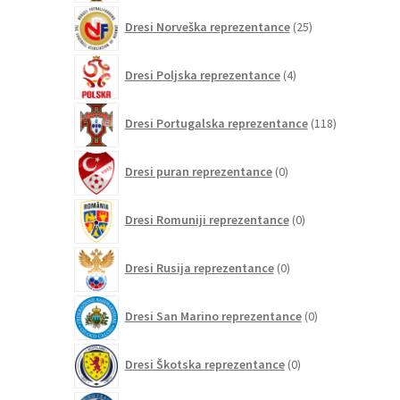
25
Dresi Norveška reprezentance
25
izdelkov
4
Dresi Poljska reprezentance
4
izdelki
118
Dresi Portugalska reprezentance
118
izdelkov
0
Dresi puran reprezentance
0
izdelkov
0
Dresi Romuniji reprezentance
0
izdelkov
0
Dresi Rusija reprezentance
0
izdelkov
0
Dresi San Marino reprezentance
0
izdelkov
0
Dresi Škotska reprezentance
0
izdelkov