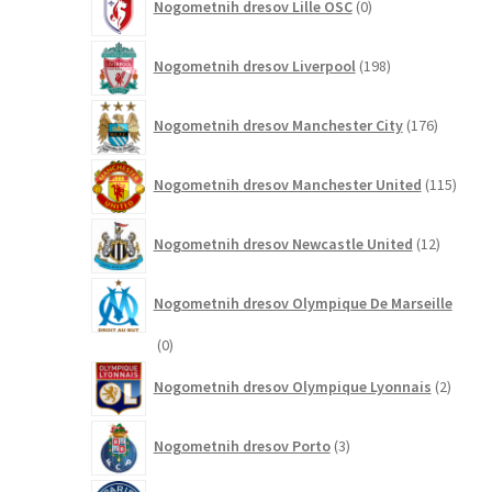
Nogometnih dresov Lille OSC
0
izdelkov
198
Nogometnih dresov Liverpool
198
izdelkov
176
Nogometnih dresov Manchester City
176
izdelkov
115
Nogometnih dresov Manchester United
115
izdel
12
Nogometnih dresov Newcastle United
12
izdelkov
Nogometnih dresov Olympique De Marseille
0
0
izdelkov
2
Nogometnih dresov Olympique Lyonnais
2
izdelk
3
Nogometnih dresov Porto
3
izdelki
245