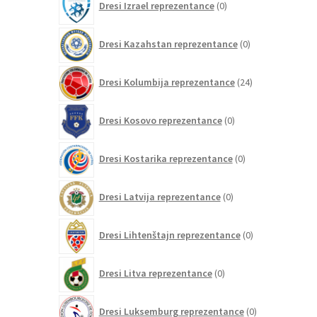
Dresi Izrael reprezentance
0
izdelkov
0
Dresi Kazahstan reprezentance
0
izdelkov
24
Dresi Kolumbija reprezentance
24
izdelkov
0
Dresi Kosovo reprezentance
0
izdelkov
0
Dresi Kostarika reprezentance
0
izdelkov
0
Dresi Latvija reprezentance
0
izdelkov
0
Dresi Lihtenštajn reprezentance
0
izdelkov
0
Dresi Litva reprezentance
0
izdelkov
0
Dresi Luksemburg reprezentance
0