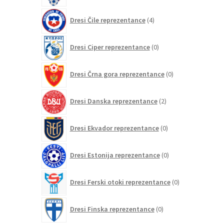
4
Dresi Čile reprezentance
4
izdelki
0
Dresi Ciper reprezentance
0
izdelkov
0
Dresi Črna gora reprezentance
0
izdelkov
2
Dresi Danska reprezentance
2
izdelka
0
Dresi Ekvador reprezentance
0
izdelkov
0
Dresi Estonija reprezentance
0
izdelkov
0
Dresi Ferski otoki reprezentance
0
izdelkov
0
Dresi Finska reprezentance
0
izdelkov