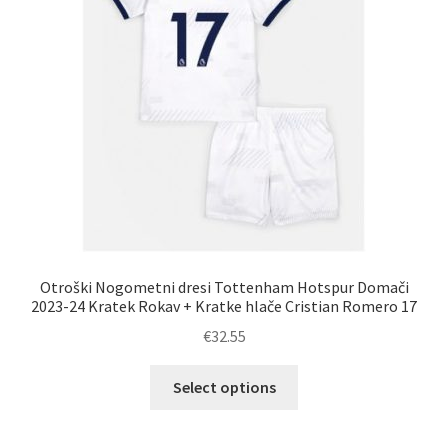
na
strani
izdelka
Otroški Nogometni dresi Tottenham Hotspur Domači
2023-24 Kratek Rokav + Kratke hlače Cristian Romero 17
€
32.55
Ta
Select options
izdelek
ima