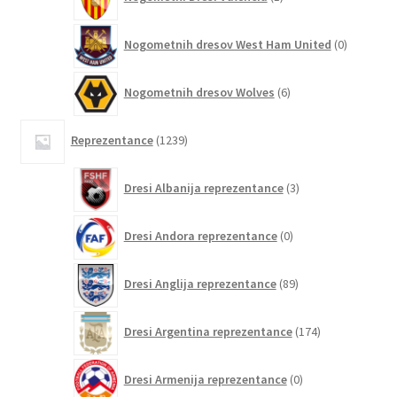
izdelek
0
Nogometnih dresov West Ham United
0
izdelkov
6
Nogometnih dresov Wolves
6
izdelkov
1239
Reprezentance
1239
izdelkov
3
Dresi Albanija reprezentance
3
izdelki
0
Dresi Andora reprezentance
0
izdelkov
89
Dresi Anglija reprezentance
89
izdelkov
174
Dresi Argentina reprezentance
174
izdelkov
0
Dresi Armenija reprezentance
0
izdelkov