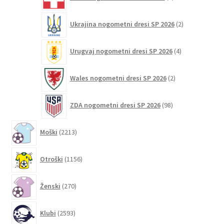
izdelkov
2
Ukrajina nogometni dresi SP 2026
2
izdelka
4
Urugvaj nogometni dresi SP 2026
4
izdelki
2
Wales nogometni dresi SP 2026
2
izdelka
98
ZDA nogometni dresi SP 2026
98
izdelkov
2213
Moški
2213
izdelkov
1156
Otroški
1156
izdelkov
270
Ženski
270
izdelkov
2593
Klubi
2593
izdelkov