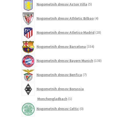
5
Nogometnih dresov Aston Villa
5
izdelkov
4
Nogometnih dresov Athletic Bilbao
4
izdelki
28
Nogometnih dresov Atletico Madrid
28
izdelkov
334
Nogometnih dresov Barcelona
334
izdelkov
138
Nogometnih dresov Bayern Munich
138
izdelkov
7
Nogometnih dresov Benfica
7
izdelkov
Nogometnih dresov Borussia
1
Monchengladbach
1
izdelek
0
Nogometnih dresov Celtic
0
izdelkov