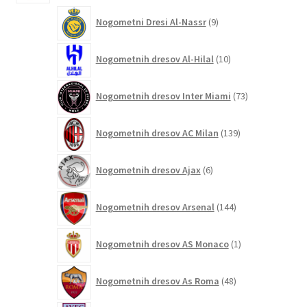
9
Nogometni Dresi Al-Nassr
9
izdelkov
10
Nogometnih dresov Al-Hilal
10
izdelkov
73
Nogometnih dresov Inter Miami
73
izdelkov
139
Nogometnih dresov AC Milan
139
izdelkov
6
Nogometnih dresov Ajax
6
izdelkov
144
Nogometnih dresov Arsenal
144
izdelkov
1
Nogometnih dresov AS Monaco
1
izdelek
48
Nogometnih dresov As Roma
48
izdelkov