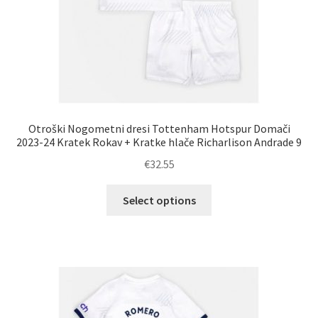
Otroški Nogometni dresi Tottenham Hotspur Domači
2023-24 Kratek Rokav + Kratke hlače Richarlison Andrade 9
€
32.55
Ta
Select options
izdelek
ima
več
različic.
Možnosti
lahko
izberete