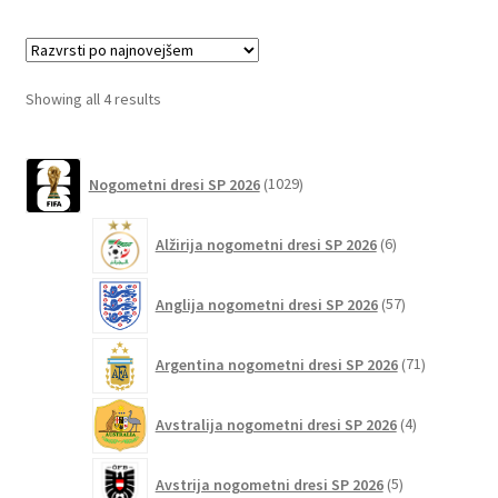
več
različic.
Možnosti
lahko
Sorted
Showing all 4 results
izberete
by
na
latest
1029
strani
Nogometni dresi SP 2026
1029
izdelkov
izdelka
6
Alžirija nogometni dresi SP 2026
6
izdelkov
57
Anglija nogometni dresi SP 2026
57
izdelkov
71
Argentina nogometni dresi SP 2026
71
izdelkov
4
Avstralija nogometni dresi SP 2026
4
izdelki
5
Avstrija nogometni dresi SP 2026
5
izdelkov