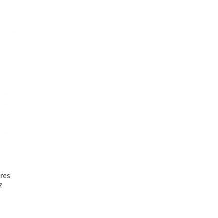
res
z