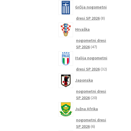
izdelkov
Grčija nogometni
8
dresi SP 2026
8
izdelkov
Hrvaška
nogometni dresi
47
SP 2026
47
izdelkov
Italija nogometni
32
dresi SP 2026
32
izdelkov
Japonska
nogometni dresi
20
SP 2026
20
izdelkov
Južna Afrika
nogometni dresi
6
SP 2026
6