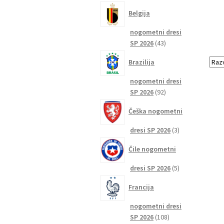
izdelkov
Belgija
nogometni dresi
43
SP 2026
43
izdelkov
Brazilija
nogometni dresi
92
SP 2026
92
izdelkov
Češka nogometni
3
dresi SP 2026
3
izdelki
Čile nogometni
5
dresi SP 2026
5
izdelkov
Francija
nogometni dresi
108
SP 2026
108