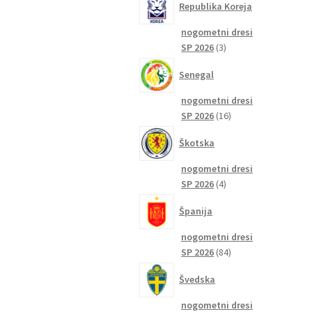
Republika Koreja
nogometni dresi
3
SP 2026
3
izdelki
Senegal
nogometni dresi
16
SP 2026
16
izdelkov
Škotska
nogometni dresi
4
SP 2026
4
izdelki
Španija
nogometni dresi
84
SP 2026
84
izdelkov
Švedska
nogometni dresi