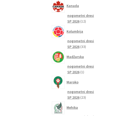
izdelkov
Kanada
nogometni dresi
12
SP 2026
12
izdelkov
Kolumbija
nogometni dresi
33
SP 2026
33
izdelkov
Madžarska
nogometni dresi
1
SP 2026
1
izdelek
Maroko
nogometni dresi
23
SP 2026
23
izdelkov
Mehika