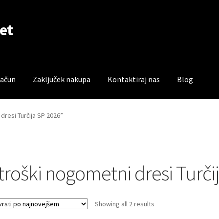
et
račun
Zaključek nakupa
Kontaktiraj nas
Blog
čun
Trgovina
Zaključek nakupa
dresi Turčija SP 2026”
troški nogometni dresi Turči
Sorted
Showing all 2 results
by