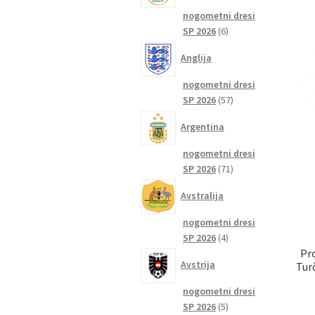
nogometni dresi
6
SP 2026
6
izdelkov
Anglija
nogometni dresi
57
SP 2026
57
izdelkov
Argentina
nogometni dresi
71
SP 2026
71
izdelkov
Avstralija
nogometni dresi
4
SP 2026
4
Pr
izdelki
Avstrija
Tur
nogometni dresi
5
SP 2026
5