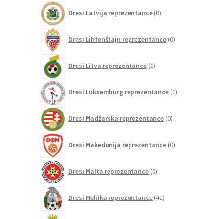
0
Dresi Latvija reprezentance
0
izdelkov
0
Dresi Lihtenštajn reprezentance
0
izdelkov
0
Dresi Litva reprezentance
0
izdelkov
0
Dresi Luksemburg reprezentance
0
izdelkov
0
Dresi Madžarska reprezentance
0
izdelkov
0
Dresi Makedonija reprezentance
0
izdelkov
0
Dresi Malta reprezentance
0
izdelkov
41
Dresi Mehika reprezentance
41
izdelkov
0