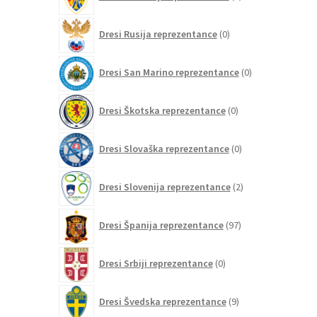
izdelkov
0
Dresi Rusija reprezentance
0
izdelkov
0
Dresi San Marino reprezentance
0
izdelkov
0
Dresi Škotska reprezentance
0
izdelkov
0
Dresi Slovaška reprezentance
0
izdelkov
2
Dresi Slovenija reprezentance
2
izdelka
97
Dresi Španija reprezentance
97
izdelkov
0
Dresi Srbiji reprezentance
0
izdelkov
9
Dresi Švedska reprezentance
9
izdelkov