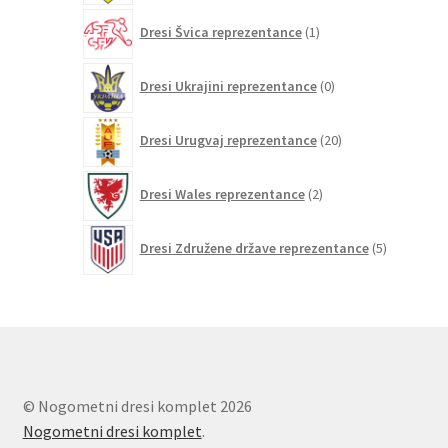
1
Dresi Švica reprezentance
1
izdelek
0
Dresi Ukrajini reprezentance
0
izdelkov
20
Dresi Urugvaj reprezentance
20
izdelkov
2
Dresi Wales reprezentance
2
izdelka
5
Dresi Združene države reprezentance
5
izdelkov
© Nogometni dresi komplet 2026
Nogometni dresi komplet
.