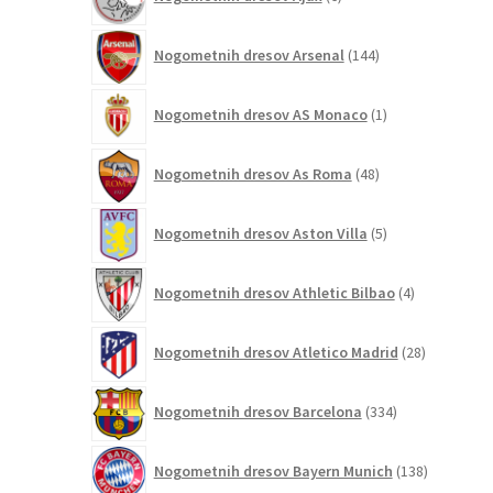
izdelkov
144
Nogometnih dresov Arsenal
144
izdelkov
1
Nogometnih dresov AS Monaco
1
izdelek
48
Nogometnih dresov As Roma
48
izdelkov
5
Nogometnih dresov Aston Villa
5
izdelkov
4
Nogometnih dresov Athletic Bilbao
4
izdelki
28
Nogometnih dresov Atletico Madrid
28
izdelkov
334
Nogometnih dresov Barcelona
334
izdelkov
138
Nogometnih dresov Bayern Munich
138
izdelkov