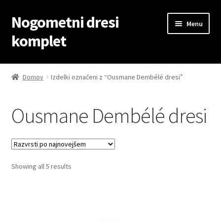
Nogometni dresi
Skip
Skip
Menu
to
to
komplet
navigation
content
Domov
Domov
Izdelki označeni z “Ousmane Dembélé dresi”
Blog
Ousmane Dembélé dresi
Kontaktiraj nas
Košarica
Sorted
Showing all 5 results
Moj račun
by
latest
Trgovina
Zaključek nakupa