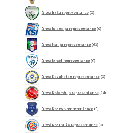
0
Dresi Irska reprezentance
0
izdelkov
0
Dresi Islandija reprezentance
0
izdelkov
63
Dresi Italija reprezentance
63
izdelkov
0
Dresi Izrael reprezentance
0
izdelkov
0
Dresi Kazahstan reprezentance
0
izdelkov
24
Dresi Kolumbija reprezentance
24
izdelkov
0
Dresi Kosovo reprezentance
0
izdelkov
0
Dresi Kostarika reprezentance
0
izdelkov