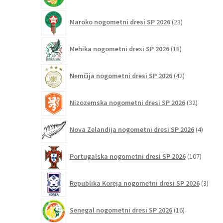
23
Maroko nogometni dresi SP 2026
23
izdelkov
18
Mehika nogometni dresi SP 2026
18
izdelkov
42
Nemčija nogometni dresi SP 2026
42
izdelkov
32
Nizozemska nogometni dresi SP 2026
32
izdelkov
4
Nova Zelandija nogometni dresi SP 2026
4
izdelki
107
Portugalska nogometni dresi SP 2026
107
izdelko
3
Republika Koreja nogometni dresi SP 2026
3
izdelk
16
Senegal nogometni dresi SP 2026
16
izdelkov