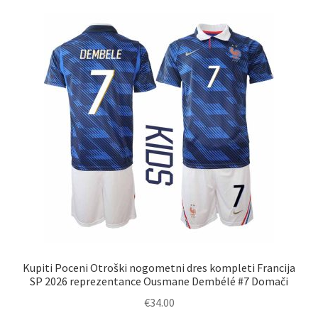
različic.
Možnosti
lahko
izberete
na
strani
izdelka
Kupiti Poceni Otroški nogometni dres kompleti Francija
SP 2026 reprezentance Ousmane Dembélé #7 Domači
€
34.00