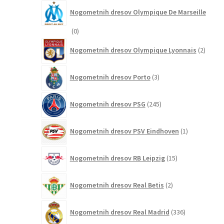
Nogometnih dresov Olympique De Marseille
0
0
izdelkov
2
Nogometnih dresov Olympique Lyonnais
2
izdelk
3
Nogometnih dresov Porto
3
izdelki
245
Nogometnih dresov PSG
245
izdelkov
1
Nogometnih dresov PSV Eindhoven
1
izdelek
15
Nogometnih dresov RB Leipzig
15
izdelkov
2
Nogometnih dresov Real Betis
2
izdelka
336
Nogometnih dresov Real Madrid
336
izdelkov