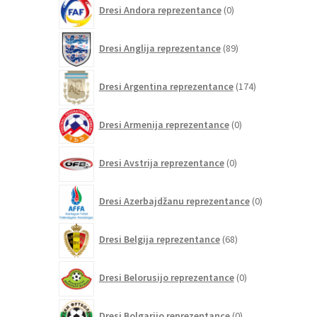
0
Dresi Andora reprezentance
0
izdelkov
89
Dresi Anglija reprezentance
89
izdelkov
174
Dresi Argentina reprezentance
174
izdelkov
0
Dresi Armenija reprezentance
0
izdelkov
0
Dresi Avstrija reprezentance
0
izdelkov
0
Dresi Azerbajdžanu reprezentance
0
izdelkov
68
Dresi Belgija reprezentance
68
izdelkov
0
Dresi Belorusijo reprezentance
0
izdelkov
0
Dresi Bolgarijo reprezentance
0