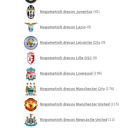
41
Nogometnih dresov Juventus
41
izdelkov
0
Nogometnih dresov Lazio
0
izdelkov
0
Nogometnih dresov Leicester City
0
izdelkov
0
Nogometnih dresov Lille OSC
0
izdelkov
198
Nogometnih dresov Liverpool
198
izdelkov
176
Nogometnih dresov Manchester City
176
izdelkov
115
Nogometnih dresov Manchester United
115
izdel
12
Nogometnih dresov Newcastle United
12
izdelkov