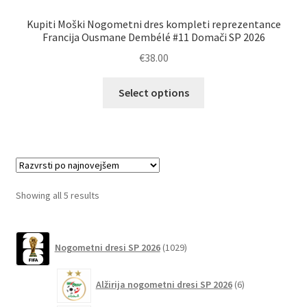
Kupiti Moški Nogometni dres kompleti reprezentance
Francija Ousmane Dembélé #11 Domači SP 2026
€
38.00
Ta
Select options
izdelek
ima
več
različic.
Možnosti
lahko
Sorted
Showing all 5 results
izberete
by
na
latest
1029
strani
Nogometni dresi SP 2026
1029
izdelkov
izdelka
6
Alžirija nogometni dresi SP 2026
6
izdelkov