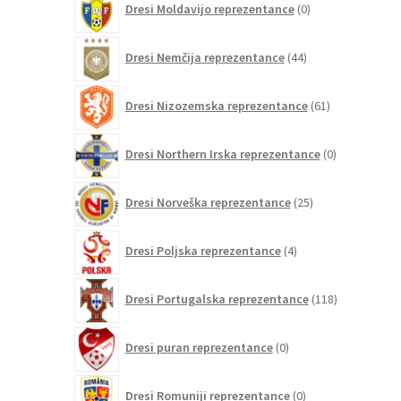
Dresi Moldavijo reprezentance
0
izdelkov
44
Dresi Nemčija reprezentance
44
izdelkov
61
Dresi Nizozemska reprezentance
61
izdelkov
0
Dresi Northern Irska reprezentance
0
izdelkov
25
Dresi Norveška reprezentance
25
izdelkov
4
Dresi Poljska reprezentance
4
izdelki
118
Dresi Portugalska reprezentance
118
izdelkov
0
Dresi puran reprezentance
0
izdelkov
0
Dresi Romuniji reprezentance
0