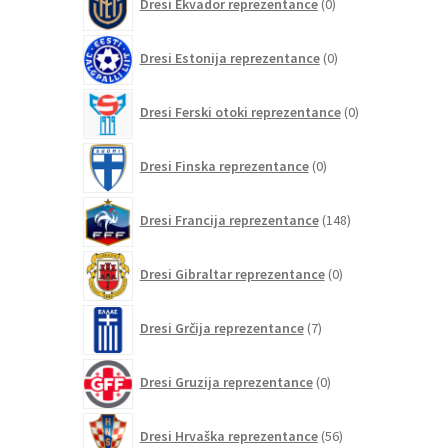
Dresi Ekvador reprezentance
0
izdelkov
0
Dresi Estonija reprezentance
0
izdelkov
0
Dresi Ferski otoki reprezentance
0
izdelkov
0
Dresi Finska reprezentance
0
izdelkov
148
Dresi Francija reprezentance
148
izdelkov
0
Dresi Gibraltar reprezentance
0
izdelkov
7
Dresi Grčija reprezentance
7
izdelkov
0
Dresi Gruzija reprezentance
0
izdelkov
56
Dresi Hrvaška reprezentance
56
izdelkov