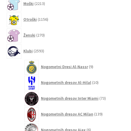
Moški
2213
izdelkov
1156
Otroški
1156
izdelkov
270
Ženski
270
izdelkov
2593
Klubi
2593
izdelkov
9
Nogometni Dresi Al-Nassr
9
izdelkov
10
Nogometnih dresov Al-Hilal
10
izdelkov
73
Nogometnih dresov Inter Miami
73
izdelkov
139
Nogometnih dresov AC Milan
139
izdelkov
6
Nogometnih dresov Ajax
6