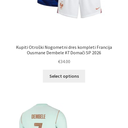
Kupiti Otroški Nogometni dres kompleti Francija
Ousmane Dembele #7 Domači SP 2026
€
34.00
Ta
Select options
izdelek
ima
več
različic.
Možnosti
lahko
izberete