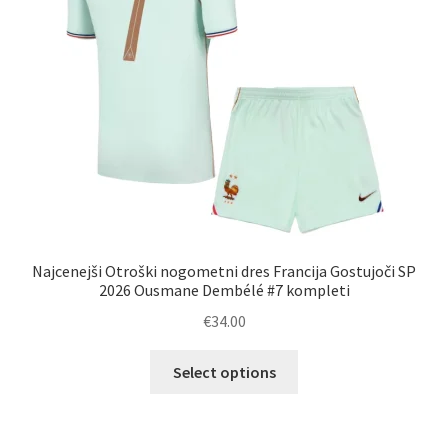
na
strani
izdelka
Najcenejši Otroški nogometni dres Francija Gostujoči SP
2026 Ousmane Dembélé #7 kompleti
€
34.00
Ta
Select options
izdelek
ima
več