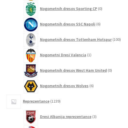
0
Nogometnih dresov Sporting CP
0
izdelkov
6
Nogometnih dresov SSC Napoli
6
izdelkov
100
Nogometnih dresov Tottenham Hotspur
100
izde
1
Nogometni Dresi Valencia
1
izdelek
0
Nogometnih dresov West Ham United
0
izdelkov
6
Nogometnih dresov Wolves
6
izdelkov
1239
Reprezentance
1239
izdelkov
3
Dresi Albanija reprezentance
3
izdelki