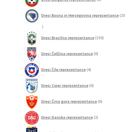
izdelkov
Dresi Bosna in Hercegovina reprezentance
20
20
izdelkov
150
Dresi Brazilija reprezentance
150
izdelkov
0
Dresi Češčina reprezentance
0
izdelkov
4
Dresi Čile reprezentance
4
izdelki
0
Dresi Ciper reprezentance
0
izdelkov
0
Dresi Črna gora reprezentance
0
izdelkov
2
Dresi Danska reprezentance
2
izdelka
0