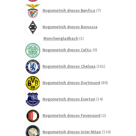
7
Nogometnih dresov Benfica
7
izdelkov
Nogometnih dresov Borussia
1
Monchengladbach
1
izdelek
0
Nogometnih dresov Celtic
0
izdelkov
161
Nogometnih dresov Chelsea
161
izdelkov
80
Nogometnih dresov Dortmund
80
izdelkov
14
Nogometnih dresov Everton
14
izdelkov
2
Nogometnih dresov Feyenoord
2
izdelka
116
Nogometnih dresov Inter Milan
116
izdelkov