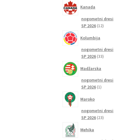
izdelkov
Kanada
nogometni dresi
12
SP 2026
12
izdelkov
Kolumbija
nogometni dresi
33
SP 2026
33
izdelkov
Madžarska
nogometni dresi
1
SP 2026
1
izdelek
Maroko
nogometni dresi
23
SP 2026
23
izdelkov
Mehika