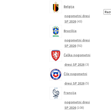
izdelkov
Belgija
nogometni dresi
43
SP 2026
43
izdelkov
Brazilija
nogometni dresi
92
SP 2026
92
izdelkov
Češka nogometni
3
dresi SP 2026
3
izdelki
Čile nogometni
5
dresi SP 2026
5
izdelkov
Francija
nogometni dresi
108
SP 2026
108