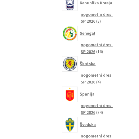
Republika Koreja
nogometni dresi
3
SP 2026
3
izdelki
Senegal
nogometni dresi
16
SP 2026
16
izdelkov
Škotska
nogometni dresi
4
SP 2026
4
izdelki
Španija
nogometni dresi
84
SP 2026
84
izdelkov
Švedska
nogometni dresi