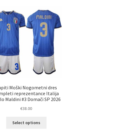
upiti Moški Nogometni dres
mpleti reprezentance Italija
lo Maldini #3 Domači SP 2026
€
38.00
Ta
Select options
izdelek
ima