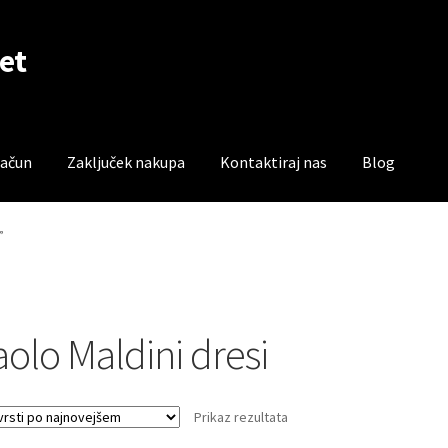
et
račun
Zaključek nakupa
Kontaktiraj nas
Blog
čun
Trgovina
Zaključek nakupa
”
aolo Maldini dresi
Prikaz rezultata