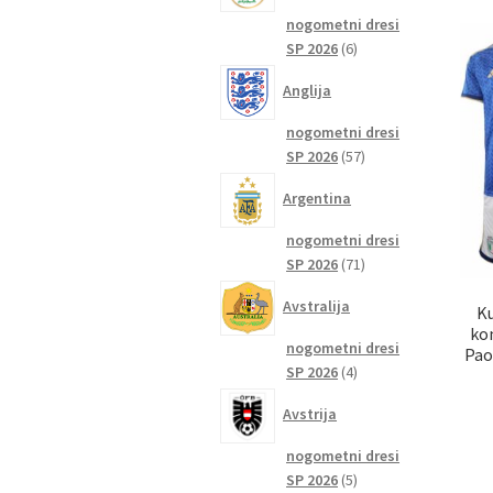
nogometni dresi
6
SP 2026
6
izdelkov
Anglija
nogometni dresi
57
SP 2026
57
izdelkov
Argentina
nogometni dresi
71
SP 2026
71
izdelkov
Avstralija
K
ko
nogometni dresi
Pao
4
SP 2026
4
izdelki
Avstrija
nogometni dresi
5
SP 2026
5