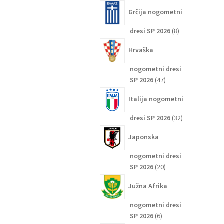
izdelkov
Grčija nogometni
8
dresi SP 2026
8
izdelkov
Hrvaška
nogometni dresi
47
SP 2026
47
izdelkov
Italija nogometni
32
dresi SP 2026
32
izdelkov
Japonska
nogometni dresi
20
SP 2026
20
izdelkov
Južna Afrika
nogometni dresi
6
SP 2026
6