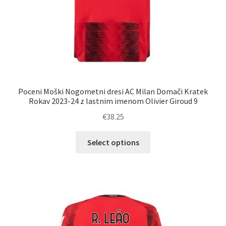
Poceni Moški Nogometni dresi AC Milan Domači Kratek
Rokav 2023-24 z lastnim imenom Olivier Giroud 9
€
38.25
Ta
Select options
izdelek
ima
več
različic.
Možnosti
lahko
izberete