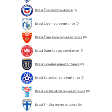
4
Dresi Čile reprezentance
4
izdelki
0
Dresi Ciper reprezentance
0
izdelkov
0
Dresi Črna gora reprezentance
0
izdelkov
2
Dresi Danska reprezentance
2
izdelka
0
Dresi Ekvador reprezentance
0
izdelkov
0
Dresi Estonija reprezentance
0
izdelkov
0
Dresi Ferski otoki reprezentance
0
izdelkov
0
Dresi Finska reprezentance
0
izdelkov