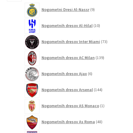
9
Nogometni Dresi Al-Nassr
9
izdelkov
10
Nogometnih dresov Al-Hilal
10
izdelkov
73
Nogometnih dresov Inter Miami
73
izdelkov
139
Nogometnih dresov AC Milan
139
izdelkov
6
Nogometnih dresov Ajax
6
izdelkov
144
Nogometnih dresov Arsenal
144
izdelkov
1
Nogometnih dresov AS Monaco
1
izdelek
48
Nogometnih dresov As Roma
48
izdelkov