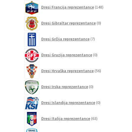
148
Dresi Francija reprezentance
148
izdelkov
0
Dresi Gibraltar reprezentance
0
izdelkov
7
Dresi Grčija reprezentance
7
izdelkov
0
Dresi Gruzija reprezentance
0
izdelkov
56
Dresi Hrvaška reprezentance
56
izdelkov
0
Dresi Irska reprezentance
0
izdelkov
0
Dresi Islandija reprezentance
0
izdelkov
63
Dresi Italija reprezentance
63
izdelkov
0