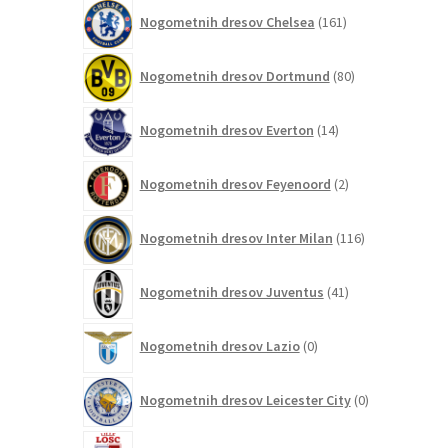
161
Nogometnih dresov Chelsea
161
izdelkov
80
Nogometnih dresov Dortmund
80
izdelkov
14
Nogometnih dresov Everton
14
izdelkov
2
Nogometnih dresov Feyenoord
2
izdelka
116
Nogometnih dresov Inter Milan
116
izdelkov
41
Nogometnih dresov Juventus
41
izdelkov
0
Nogometnih dresov Lazio
0
izdelkov
0
Nogometnih dresov Leicester City
0
izdelkov
0