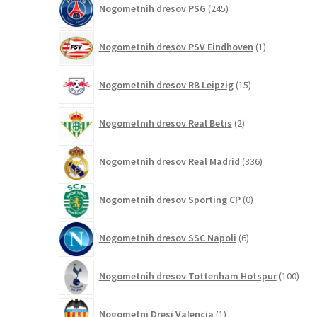
Nogometnih dresov PSG
245
izdelkov
1
Nogometnih dresov PSV Eindhoven
1
izdelek
15
Nogometnih dresov RB Leipzig
15
izdelkov
2
Nogometnih dresov Real Betis
2
izdelka
336
Nogometnih dresov Real Madrid
336
izdelkov
0
Nogometnih dresov Sporting CP
0
izdelkov
6
Nogometnih dresov SSC Napoli
6
izdelkov
100
Nogometnih dresov Tottenham Hotspur
100
izde
1
Nogometni Dresi Valencia
1