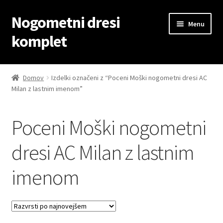
Nogometni dresi
Skip
Skip
Menu
to
to
komplet
navigation
content
Domov
Domov
Izdelki označeni z “Poceni Moški nogometni dresi AC
Milan z lastnim imenom”
Blog
Kontaktiraj nas
Poceni Moški nogometni
Košarica
dresi AC Milan z lastnim
imenom
Moj račun
Trgovina
Zaključek nakupa