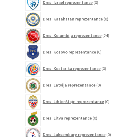
Dresi Izrael reprezentance
0
izdelkov
0
Dresi Kazahstan reprezentance
0
izdelkov
24
Dresi Kolumbija reprezentance
24
izdelkov
0
Dresi Kosovo reprezentance
0
izdelkov
0
Dresi Kostarika reprezentance
0
izdelkov
0
Dresi Latvija reprezentance
0
izdelkov
0
Dresi Lihtenštajn reprezentance
0
izdelkov
0
Dresi Litva reprezentance
0
izdelkov
0
Dresi Luksemburg reprezentance
0