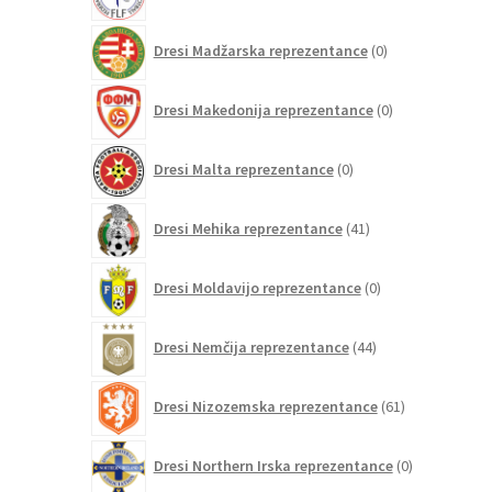
izdelkov
0
Dresi Madžarska reprezentance
0
izdelkov
0
Dresi Makedonija reprezentance
0
izdelkov
0
Dresi Malta reprezentance
0
izdelkov
41
Dresi Mehika reprezentance
41
izdelkov
0
Dresi Moldavijo reprezentance
0
izdelkov
44
Dresi Nemčija reprezentance
44
izdelkov
61
Dresi Nizozemska reprezentance
61
izdelkov
0
Dresi Northern Irska reprezentance
0
izdelkov