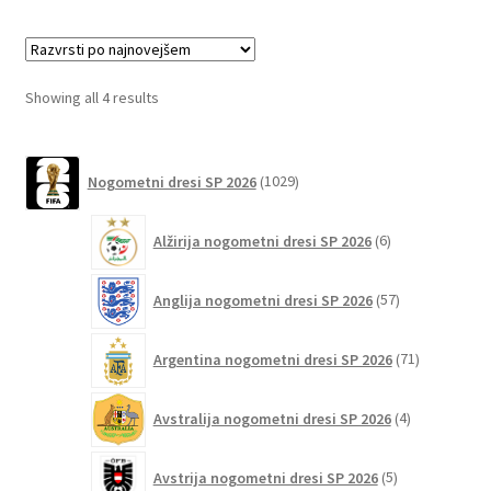
več
različic.
Možnosti
lahko
Sorted
Showing all 4 results
izberete
by
na
latest
1029
strani
Nogometni dresi SP 2026
1029
izdelkov
izdelka
6
Alžirija nogometni dresi SP 2026
6
izdelkov
57
Anglija nogometni dresi SP 2026
57
izdelkov
71
Argentina nogometni dresi SP 2026
71
izdelkov
4
Avstralija nogometni dresi SP 2026
4
izdelki
5
Avstrija nogometni dresi SP 2026
5
izdelkov