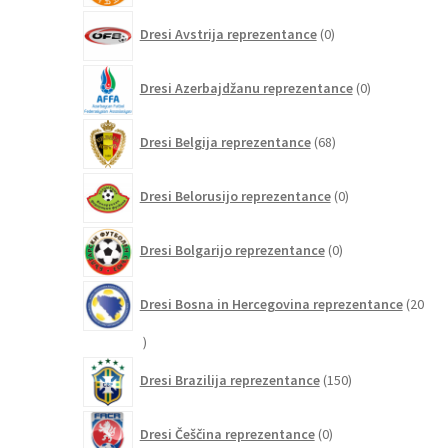
0
Dresi Avstrija reprezentance
0
izdelkov
0
Dresi Azerbajdžanu reprezentance
0
izdelkov
68
Dresi Belgija reprezentance
68
izdelkov
0
Dresi Belorusijo reprezentance
0
izdelkov
0
Dresi Bolgarijo reprezentance
0
izdelkov
Dresi Bosna in Hercegovina reprezentance
20
20
izdelkov
150
Dresi Brazilija reprezentance
150
izdelkov
0
Dresi Češčina reprezentance
0
izdelkov