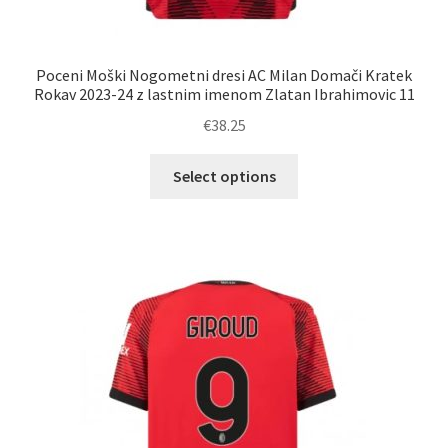
Poceni Moški Nogometni dresi AC Milan Domači Kratek
Rokav 2023-24 z lastnim imenom Zlatan Ibrahimovic 11
€
38.25
Ta
Select options
izdelek
ima
več
različic.
Možnosti
lahko
izberete
na
strani
izdelka