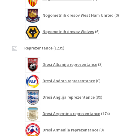
izdelek
0
Nogometnih dresov West Ham United
0
izdelkov
6
Nogometnih dresov Wolves
6
izdelkov
1239
Reprezentance
1239
izdelkov
3
Dresi Albanija reprezentance
3
izdelki
0
Dresi Andora reprezentance
0
izdelkov
89
Dresi Anglija reprezentance
89
izdelkov
174
Dresi Argentina reprezentance
174
izdelkov
0
Dresi Armenija reprezentance
0
izdelkov