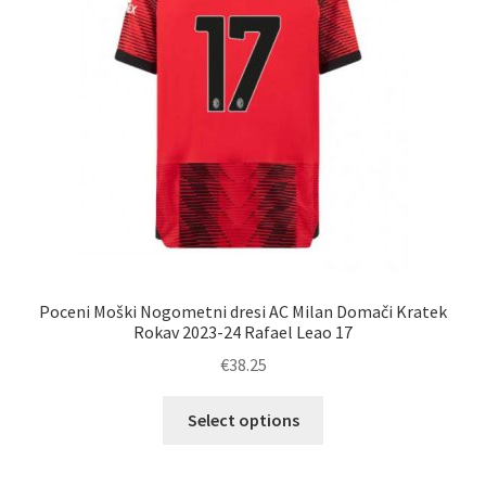
na
strani
izdelka
Poceni Moški Nogometni dresi AC Milan Domači Kratek
Rokav 2023-24 Rafael Leao 17
€
38.25
Ta
Select options
izdelek
ima