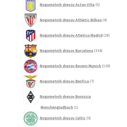
5
Nogometnih dresov Aston Villa
5
izdelkov
4
Nogometnih dresov Athletic Bilbao
4
izdelki
28
Nogometnih dresov Atletico Madrid
28
izdelkov
334
Nogometnih dresov Barcelona
334
izdelkov
138
Nogometnih dresov Bayern Munich
138
izdelkov
7
Nogometnih dresov Benfica
7
izdelkov
Nogometnih dresov Borussia
1
Monchengladbach
1
izdelek
0
Nogometnih dresov Celtic
0
izdelkov