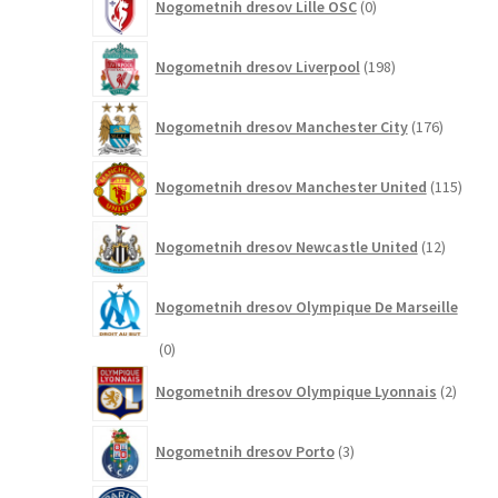
Nogometnih dresov Lille OSC
0
izdelkov
198
Nogometnih dresov Liverpool
198
izdelkov
176
Nogometnih dresov Manchester City
176
izdelkov
115
Nogometnih dresov Manchester United
115
izdel
12
Nogometnih dresov Newcastle United
12
izdelkov
Nogometnih dresov Olympique De Marseille
0
0
izdelkov
2
Nogometnih dresov Olympique Lyonnais
2
izdelk
3
Nogometnih dresov Porto
3
izdelki
245