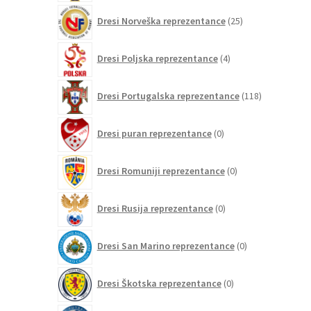
25
Dresi Norveška reprezentance
25
izdelkov
4
Dresi Poljska reprezentance
4
izdelki
118
Dresi Portugalska reprezentance
118
izdelkov
0
Dresi puran reprezentance
0
izdelkov
0
Dresi Romuniji reprezentance
0
izdelkov
0
Dresi Rusija reprezentance
0
izdelkov
0
Dresi San Marino reprezentance
0
izdelkov
0
Dresi Škotska reprezentance
0
izdelkov