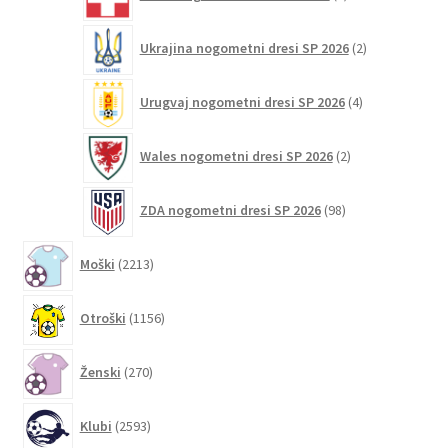
izdelkov
2
Ukrajina nogometni dresi SP 2026
2
izdelka
4
Urugvaj nogometni dresi SP 2026
4
izdelki
2
Wales nogometni dresi SP 2026
2
izdelka
98
ZDA nogometni dresi SP 2026
98
izdelkov
2213
Moški
2213
izdelkov
1156
Otroški
1156
izdelkov
270
Ženski
270
izdelkov
2593
Klubi
2593
izdelkov