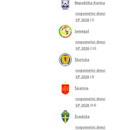
Republika Koreja
nogometni dresi
3
SP 2026
3
izdelki
Senegal
nogometni dresi
16
SP 2026
16
izdelkov
Škotska
nogometni dresi
4
SP 2026
4
izdelki
Španija
nogometni dresi
84
SP 2026
84
izdelkov
Švedska
nogometni dresi