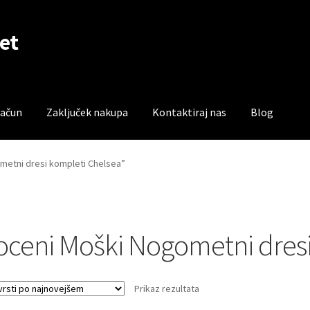
et
račun
Zaključek nakupa
Kontaktiraj nas
Blog
čun
Trgovina
Zaključek nakupa
ometni dresi kompleti Chelsea”
oceni Moški Nogometni dresi
Prikaz rezultata