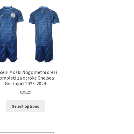
ceni Moški Nogometni dresi
ompleti za otroke Chelsea
Gostujoči 2023-2024
€
39.29
Ta
Select options
izdelek
ima
več
različic.