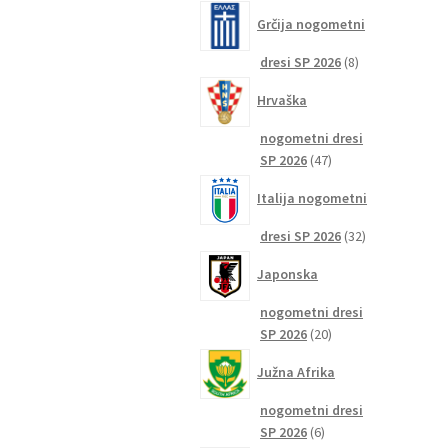
izdelkov
Grčija nogometni
8
dresi SP 2026
8
izdelkov
Hrvaška
nogometni dresi
47
SP 2026
47
izdelkov
Italija nogometni
32
dresi SP 2026
32
izdelkov
Japonska
nogometni dresi
20
SP 2026
20
izdelkov
Južna Afrika
nogometni dresi
6
SP 2026
6