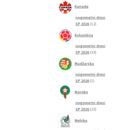
izdelkov
Kanada
nogometni dresi
12
SP 2026
12
izdelkov
Kolumbija
nogometni dresi
33
SP 2026
33
izdelkov
Madžarska
nogometni dresi
1
SP 2026
1
izdelek
Maroko
nogometni dresi
23
SP 2026
23
izdelkov
Mehika