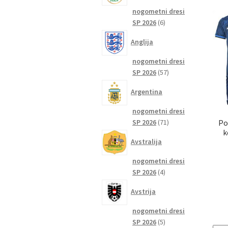
nogometni dresi
6
SP 2026
6
izdelkov
Anglija
nogometni dresi
57
SP 2026
57
izdelkov
Argentina
nogometni dresi
71
Po
SP 2026
71
k
izdelkov
Avstralija
nogometni dresi
4
SP 2026
4
izdelki
Avstrija
nogometni dresi
5
SP 2026
5