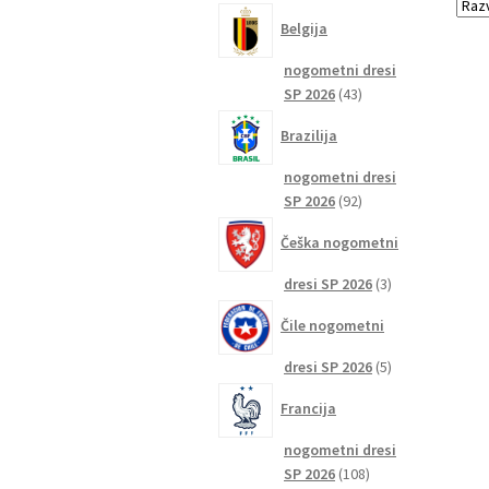
izdelkov
Belgija
nogometni dresi
43
SP 2026
43
izdelkov
Brazilija
nogometni dresi
92
SP 2026
92
izdelkov
Češka nogometni
3
dresi SP 2026
3
izdelki
Čile nogometni
5
dresi SP 2026
5
izdelkov
Francija
nogometni dresi
108
SP 2026
108