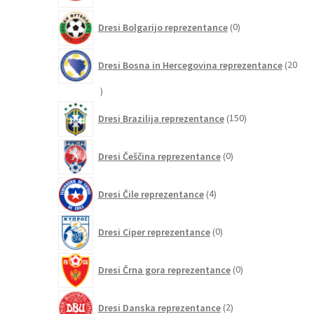
0
Dresi Bolgarijo reprezentance
0
izdelkov
Dresi Bosna in Hercegovina reprezentance
20
20
izdelkov
150
Dresi Brazilija reprezentance
150
izdelkov
0
Dresi Češčina reprezentance
0
izdelkov
4
Dresi Čile reprezentance
4
izdelki
0
Dresi Ciper reprezentance
0
izdelkov
0
Dresi Črna gora reprezentance
0
izdelkov
2
Dresi Danska reprezentance
2
izdelka