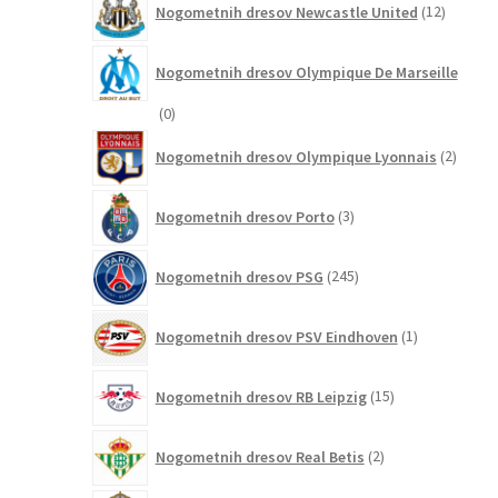
Nogometnih dresov Newcastle United
12
izdelkov
Nogometnih dresov Olympique De Marseille
0
0
izdelkov
2
Nogometnih dresov Olympique Lyonnais
2
izdelk
3
Nogometnih dresov Porto
3
izdelki
245
Nogometnih dresov PSG
245
izdelkov
1
Nogometnih dresov PSV Eindhoven
1
izdelek
15
Nogometnih dresov RB Leipzig
15
izdelkov
2
Nogometnih dresov Real Betis
2
izdelka