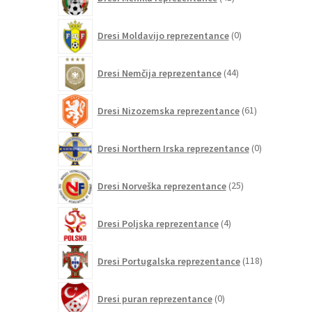
izdelkov
0
Dresi Moldavijo reprezentance
0
izdelkov
44
Dresi Nemčija reprezentance
44
izdelkov
61
Dresi Nizozemska reprezentance
61
izdelkov
0
Dresi Northern Irska reprezentance
0
izdelkov
25
Dresi Norveška reprezentance
25
izdelkov
4
Dresi Poljska reprezentance
4
izdelki
118
Dresi Portugalska reprezentance
118
izdelkov
0
Dresi puran reprezentance
0
izdelkov