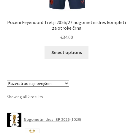
Poceni Feyenoord Tretji 2026/27 nogometni dres kompleti
za otroke črna
€
34.00
Ta
Select options
izdelek
ima
več
različic.
Možnosti
lahko
Sorted
Showing all 2 results
izberete
by
na
latest
1029
strani
Nogometni dresi SP 2026
1029
izdelkov
izdelka
6