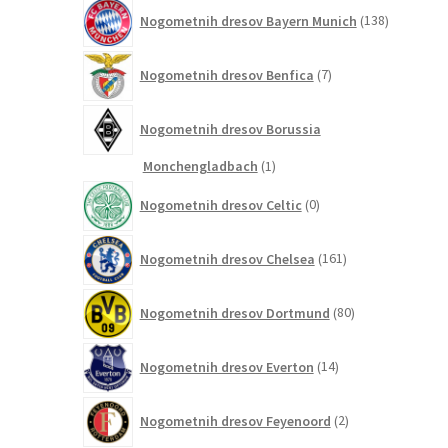
138
Nogometnih dresov Bayern Munich
138
izdelkov
7
Nogometnih dresov Benfica
7
izdelkov
Nogometnih dresov Borussia
1
Monchengladbach
1
izdelek
0
Nogometnih dresov Celtic
0
izdelkov
161
Nogometnih dresov Chelsea
161
izdelkov
80
Nogometnih dresov Dortmund
80
izdelkov
14
Nogometnih dresov Everton
14
izdelkov
2
Nogometnih dresov Feyenoord
2
izdelka