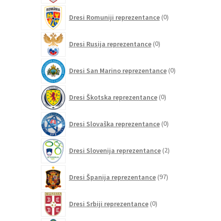
0
Dresi Romuniji reprezentance
0
izdelkov
0
Dresi Rusija reprezentance
0
izdelkov
0
Dresi San Marino reprezentance
0
izdelkov
0
Dresi Škotska reprezentance
0
izdelkov
0
Dresi Slovaška reprezentance
0
izdelkov
2
Dresi Slovenija reprezentance
2
izdelka
97
Dresi Španija reprezentance
97
izdelkov
0
Dresi Srbiji reprezentance
0
izdelkov