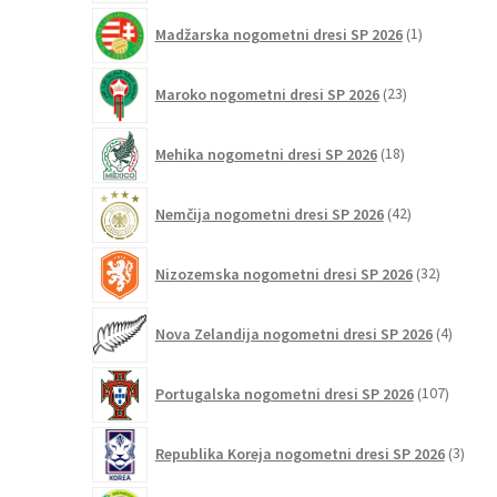
1
Madžarska nogometni dresi SP 2026
1
izdelek
23
Maroko nogometni dresi SP 2026
23
izdelkov
18
Mehika nogometni dresi SP 2026
18
izdelkov
42
Nemčija nogometni dresi SP 2026
42
izdelkov
32
Nizozemska nogometni dresi SP 2026
32
izdelkov
4
Nova Zelandija nogometni dresi SP 2026
4
izdelki
107
Portugalska nogometni dresi SP 2026
107
izdelko
3
Republika Koreja nogometni dresi SP 2026
3
izdelk