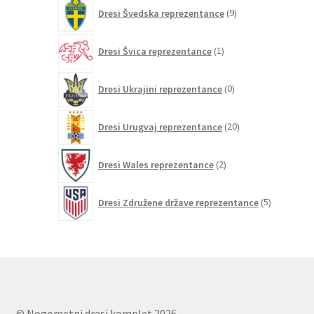
9
Dresi Švedska reprezentance
9
izdelkov
1
Dresi Švica reprezentance
1
izdelek
0
Dresi Ukrajini reprezentance
0
izdelkov
20
Dresi Urugvaj reprezentance
20
izdelkov
2
Dresi Wales reprezentance
2
izdelka
5
Dresi Združene države reprezentance
5
izdelkov
© Nogometni dresi komplet 2026