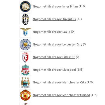
116
Nogometnih dresov Inter Milan
116
izdelkov
41
Nogometnih dresov Juventus
41
izdelkov
0
Nogometnih dresov Lazio
0
izdelkov
0
Nogometnih dresov Leicester City
0
izdelkov
0
Nogometnih dresov Lille OSC
0
izdelkov
198
Nogometnih dresov Liverpool
198
izdelkov
176
Nogometnih dresov Manchester City
176
izdelkov
115
Nogometnih dresov Manchester United
115
izdel
12