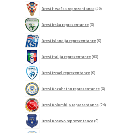
56
Dresi Hrvaška reprezentance
56
izdelkov
0
Dresi Irska reprezentance
0
izdelkov
0
Dresi Islandija reprezentance
0
izdelkov
63
Dresi Italija reprezentance
63
izdelkov
0
Dresi Izrael reprezentance
0
izdelkov
0
Dresi Kazahstan reprezentance
0
izdelkov
24
Dresi Kolumbija reprezentance
24
izdelkov
0
Dresi Kosovo reprezentance
0
izdelkov
0