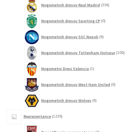
336
Nogometnih dresov Real Madrid
336
izdelkov
0
Nogometnih dresov Sporting CP
0
izdelkov
6
Nogometnih dresov SSC Napoli
6
izdelkov
100
Nogometnih dresov Tottenham Hotspur
100
izde
1
Nogometni Dresi Valencia
1
izdelek
0
Nogometnih dresov West Ham United
0
izdelkov
6
Nogometnih dresov Wolves
6
izdelkov
1239
Reprezentance
1239
izdelkov
3