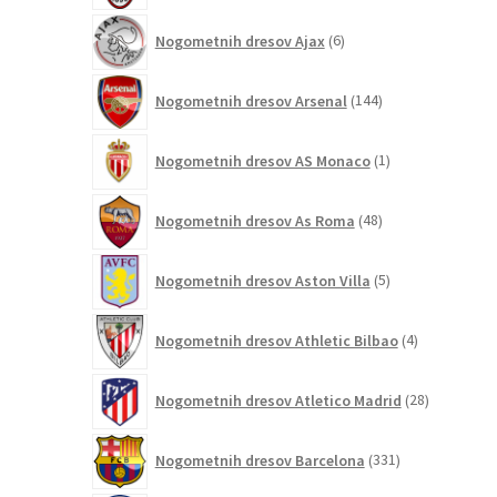
6
Nogometnih dresov Ajax
6
izdelkov
144
Nogometnih dresov Arsenal
144
izdelkov
1
Nogometnih dresov AS Monaco
1
izdelek
48
Nogometnih dresov As Roma
48
izdelkov
5
Nogometnih dresov Aston Villa
5
izdelkov
4
Nogometnih dresov Athletic Bilbao
4
izdelki
28
Nogometnih dresov Atletico Madrid
28
izdelkov
331
Nogometnih dresov Barcelona
331
izdelkov