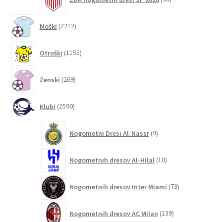
izdelkov
2212
Moški
2212
izdelkov
1155
Otroški
1155
izdelkov
269
Ženski
269
izdelkov
2590
Klubi
2590
izdelkov
9
Nogometni Dresi Al-Nassr
9
izdelkov
10
Nogometnih dresov Al-Hilal
10
izdelkov
73
Nogometnih dresov Inter Miami
73
izdelkov
139
Nogometnih dresov AC Milan
139
izdelkov