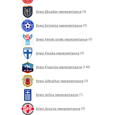
0
Dresi Ekvador reprezentance
0
izdelkov
0
Dresi Estonija reprezentance
0
izdelkov
0
Dresi Ferski otoki reprezentance
0
izdelkov
0
Dresi Finska reprezentance
0
izdelkov
148
Dresi Francija reprezentance
148
izdelkov
0
Dresi Gibraltar reprezentance
0
izdelkov
7
Dresi Grčija reprezentance
7
izdelkov
0
Dresi Gruzija reprezentance
0
izdelkov