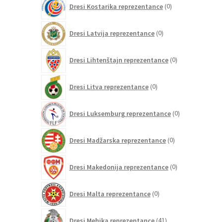
Dresi Kostarika reprezentance
0
izdelkov
0
Dresi Latvija reprezentance
0
izdelkov
0
Dresi Lihtenštajn reprezentance
0
izdelkov
0
Dresi Litva reprezentance
0
izdelkov
0
Dresi Luksemburg reprezentance
0
izdelkov
0
Dresi Madžarska reprezentance
0
izdelkov
0
Dresi Makedonija reprezentance
0
izdelkov
0
Dresi Malta reprezentance
0
izdelkov
41
Dresi Mehika reprezentance
41