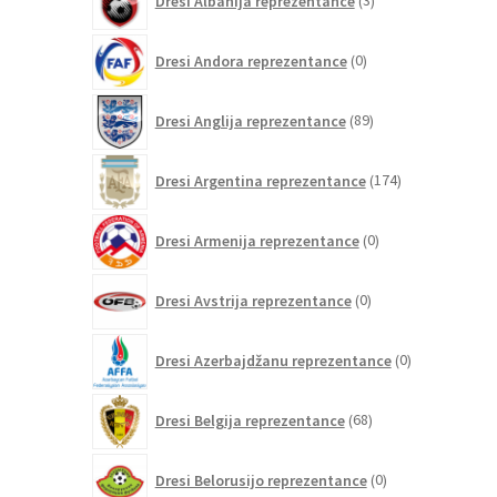
Dresi Albanija reprezentance
3
izdelki
0
Dresi Andora reprezentance
0
izdelkov
89
Dresi Anglija reprezentance
89
izdelkov
174
Dresi Argentina reprezentance
174
izdelkov
0
Dresi Armenija reprezentance
0
izdelkov
0
Dresi Avstrija reprezentance
0
izdelkov
0
Dresi Azerbajdžanu reprezentance
0
izdelkov
68
Dresi Belgija reprezentance
68
izdelkov
0
Dresi Belorusijo reprezentance
0
izdelkov