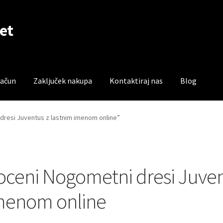
et
račun
Zaključek nakupa
Kontaktiraj nas
Blog
čun
Trgovina
Zaključek nakupa
 dresi Juventus z lastnim imenom online”
oceni Nogometni dresi Juven
menom online