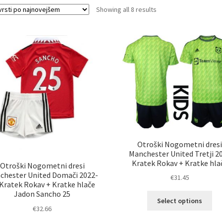
Sorted
Showing all 8 results
by
latest
Otroški Nogometni dres
Manchester United Tretji 2
Kratek Rokav + Kratke hla
Otroški Nogometni dresi
chester United Domači 2022-
€
31.45
 Kratek Rokav + Kratke hlače
Jadon Sancho 25
Ta
Select options
izd
€
32.66
im