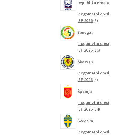
Republika Koreja
nogometni dresi
3
SP 2026
3
izdelki
Senegal
nogometni dresi
16
SP 2026
16
izdelkov
Škotska
nogometni dresi
4
SP 2026
4
izdelki
Španija
nogometni dresi
84
SP 2026
84
izdelkov
Švedska
nogometni dresi