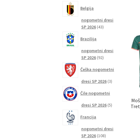
izdelkov
Belgija
nogometni dresi
43
SP 2026
43
izdelkov
Brazilija
nogometni dresi
92
SP 2026
92
izdelkov
Češka nogometni
3
dresi SP 2026
3
izdelki
Čile nogometni
Moš
5
dresi SP 2026
5
Tret
izdelkov
Francija
nogometni dresi
108
SP 2026
108