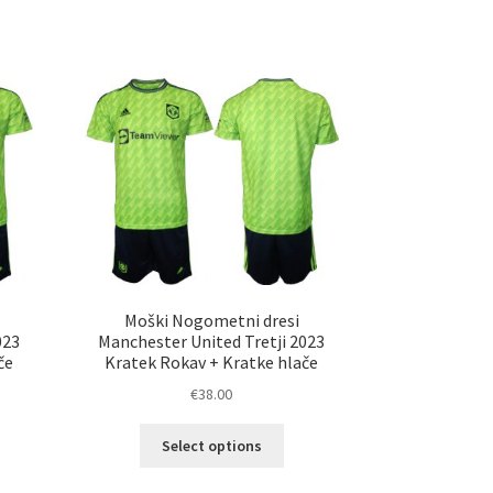
i
Moški Nogometni dresi
023
Manchester United Tretji 2023
če
Kratek Rokav + Kratke hlače
€
38.00
Ta
Select options
elek
izdelek
a
ima