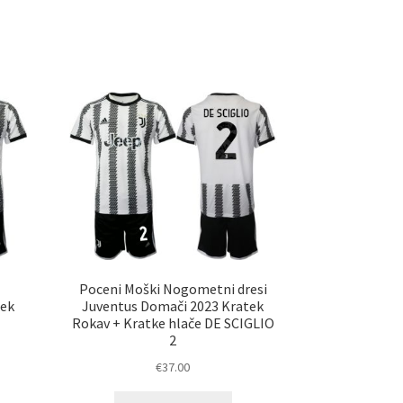
č
več
ičic.
različic.
nosti
Možnosti
ko
lahko
erete
izberete
na
ani
strani
elka
izdelka
i
Poceni Moški Nogometni dresi
tek
Juventus Domači 2023 Kratek
Rokav + Kratke hlače DE SCIGLIO
2
€
37.00
Ta
elek