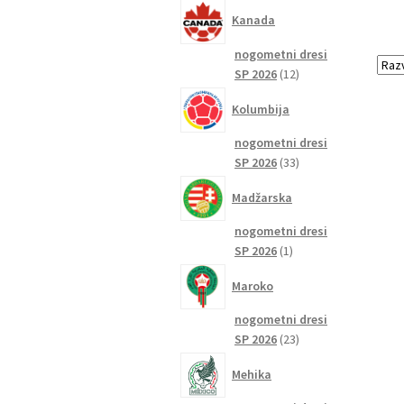
izdelkov
Kanada
nogometni dresi
12
SP 2026
12
izdelkov
Kolumbija
nogometni dresi
33
SP 2026
33
izdelkov
Madžarska
nogometni dresi
1
SP 2026
1
izdelek
Maroko
nogometni dresi
23
SP 2026
23
izdelkov
Mehika