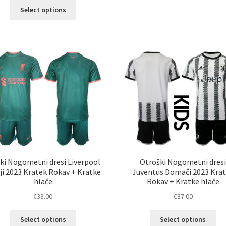
Ta
ve
Select options
izdelek
razl
ima
Mož
več
lah
različic.
izb
Možnosti
na
lahko
str
izberete
izd
na
strani
izdelka
ki Nogometni dresi Liverpool
Otroški Nogometni dres
ji 2023 Kratek Rokav + Kratke
Juventus Domači 2023 Kra
hlače
Rokav + Kratke hlače
€
38.00
€
37.00
Ta
Ta
Select options
Select options
izdelek
izd