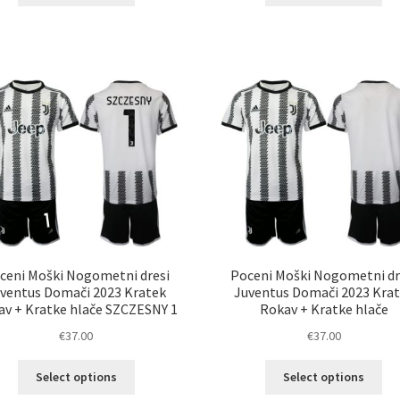
ima
im
več
ve
različic.
razl
Možnosti
Mož
lahko
lah
izberete
izb
na
na
strani
str
izdelka
izd
ceni Moški Nogometni dresi
Poceni Moški Nogometni dr
ventus Domači 2023 Kratek
Juventus Domači 2023 Kra
av + Kratke hlače SZCZESNY 1
Rokav + Kratke hlače
€
37.00
€
37.00
Ta
Ta
Select options
Select options
izdelek
izd