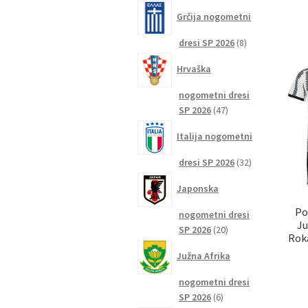
izdelkov
Grčija nogometni
8
dresi SP 2026
8
izdelkov
Hrvaška
nogometni dresi
47
SP 2026
47
izdelkov
Italija nogometni
32
dresi SP 2026
32
izdelkov
Japonska
Po
nogometni dresi
Ju
20
SP 2026
20
Rok
izdelkov
Južna Afrika
nogometni dresi
6
SP 2026
6