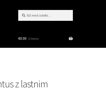
Išči:
Iskanje
€
0.00
0 items
tus z lastnim